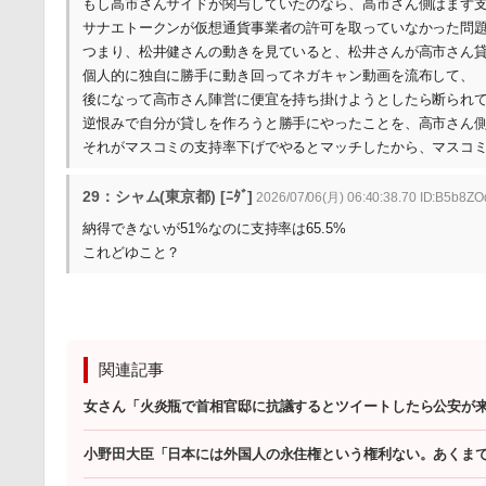
もし高市さんサイドが関与していたのなら、高市さん側はまず
サナエトークンが仮想通貨事業者の許可を取っていなかった問
つまり、松井健さんの動きを見ていると、松井さんが高市さん
個人的に独自に勝手に動き回ってネガキャン動画を流布して、
後になって高市さん陣営に便宜を持ち掛けようとしたら断られ
逆恨みで自分が貸しを作ろうと勝手にやったことを、高市さん
それがマスコミの支持率下げでやるとマッチしたから、マスコ
29：シャム(東京都) [ﾆﾀﾞ]
2026/07/06(月) 06:40:38.70 ID:B5b8ZO
納得できないが51%なのに支持率は65.5%
これどゆこと？
関連記事
女さん「火炎瓶で首相官邸に抗議するとツイートしたら公安が
小野田大臣「日本には外国人の永住権という権利ない。あくまで