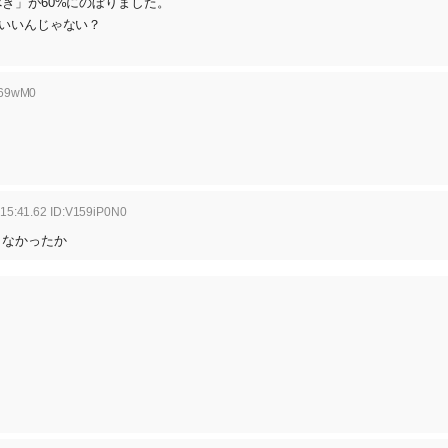
き」が60%にのぼりました。
いいんじゃない？
S69wM0
15:41.62 ID:V159iP0N0
らなかったか