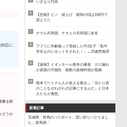
いきなり円高
6
【悲報】ピノ 値上げ 昭和の頃は100円で
買えてた
7
ナウル共和国、ナオエロ共和国に改名
8
の対応に
アプリに年齢偽って登録した中2女子「私中
学生なのにせっくすされた！」←25歳男無罪
9
【速報】イオンモール熊本の爆発 ガス漏れ
が原因の可能性 複数の政権幹部が指摘
10
熊本でベトナム人が老人を救出→「当たり前
のことなぜわざわざ記事にするんだ」と日本
人たちが激怒。
述書を国
新着記事
かどうか
茨城県「群馬のパスポート、思い切りパクりまし
た」群馬県「