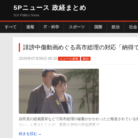
5Pニュース 政経まとめ
5ch Politics News
すべて
速報
IT・科学
スポーツ
国際
政治
社会
誹謗中傷動画めぐる高市総理の対応「納得で
2026年07月06日 06:10
ニュース速報
政治
自民党の総裁選挙などで高市総理の秘書がかかわったと報道されている
ない」と答えたことが、最新のJNNの世論調査で
続きを読む →