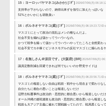
15：ヨーロッパヤマネコ(みかか) [ﾆﾀﾞ]
2026/07/06(月) 06:18:12
支持率が下がらないので、納得出来ずを強引に加えたっぽいな
51%とかいかにも胡散臭い
16：ボルネオヤマネコ(庭) [ﾆﾀﾞ]
2026/07/06(月) 06:19:23.72 ID
マスゴミにとって政治の混乱はメシの種なんだよ。
社会不安を煽れば儲かってウハウハなの。
かつて戦争を煽って儲かってウハウハやってたころと全然変わ
社会不安でカネ稼ぐビジネスモデルの反社マスゴミに煽られる
17：名無しさん＠涙目です。(大阪府) [BR]
2026/07/06(月) 06:
議員定数削減を回避できれば何でもいいのか野党サイドは
18：ボルネオヤマネコ(庭) [ﾆﾀﾞ]
2026/07/06(月) 06:20:56.71 ID
マスゴミの報道しない自由は戦前・戦中から現在まで変わりな
自分たちに都合の悪いことは報道しないだけ
辺野古転覆事件は政治的・思想的に都合悪いから報道しないだ
オール沖縄の連戦連敗も政治的・思想的に都合悪いから報道し
戦前も大アジア主義に被れて開戦煽ってたので、戦局悪くなっ