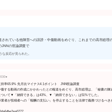
道されている他陣営への誹謗・中傷動画をめぐり、これまでの高市総理
JNNの世論調査で
ような反応が見られた。
w030●
65.9% 先月比マイナス4.1ポイント JNN世論調査
中傷する動画の作成にかかわったとの報道をめぐり、高市総理は、「秘書の陳
ついて▼「納得できる」は43%、▼「納得できない」は51%でした。
事業者が投稿者への「報酬の支払い」を停止することを法律で義務づけるべき
10da6dbe2ea0777