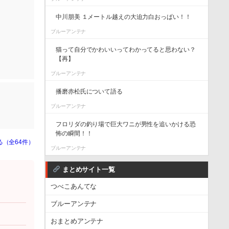
。
中川朋美 １メートル越えの大迫力白おっぱい！！
ブルーアンテナ
猫って自分でかわいいってわかってると思わない？
【再】
ブルーアンテナ
播磨赤松氏について語る
ブルーアンテナ
フロリダの釣り場で巨大ワニが男性を追いかける恐
怖の瞬間！！
る（全64件）
ブルーアンテナ
まとめサイト一覧
つべこあんてな
ブルーアンテナ
おまとめアンテナ