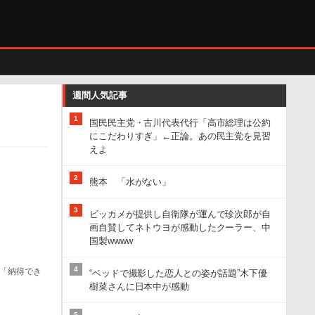
週間人気記事
1
国民民主党・古川代表代行「高市総理は公約
にこだわりすぎ」←正論。あの民主党を見習
えよ
2
熊本 「水がない」
3
ビッカメが提供し自衛隊が運んで珍次郎が自
画自賛してネトウヨが感動したクーラー、中
国製wwww
4
「納得でき
“ベッドで撮影した恋人との姿が話題”木下優
樹菜さんに日本中が感動
5