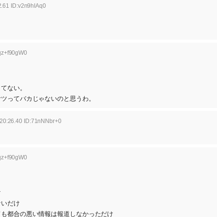
.61 ID:v2n9hIAq0
:qz+f90gW0
ってない。
ヤツってバカじゃないのと思うわ。
20:26.40 ID:71nNNbr+0
:qz+f90gW0
し
け
ないだけ
ても都合の悪い情報は報道しなかっただけ