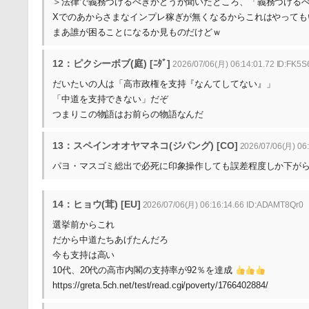
＞法律で義務づけるべきかどうか聞いたところ、「義務づけるべ
Xでのあからさまなインプレ稼ぎが無くなるからこれはやっても
まあ誰が困ることになるか見ものだけどｗ
12：ピクシーボブ(庭) [ﾆﾀﾞ]
2026/07/06(月) 06:14:01.72 ID:FK5
だいたいの人は「高市政権を支持『なんてしてない』」
「中道を支持できない」だぞ
つまりこの物語はお前らの物語なんだ
13：スペインオオヤマネコ(ジパング) [CO]
2026/07/06(月) 06:
パヨ・マスゴミ総出で必死に印象操作しても誤差程度しか下が
14：ヒョウ(茸) [EU]
2026/07/06(月) 06:16:14.66 ID:ADAMT8Qr0
選挙前からこれ
だから中道たちあげたんだろ
今も支持は高い
10代、20代の高市内閣の支持率が92％を達成
https://greta.5ch.net/test/read.cgi/poverty/1766402884/