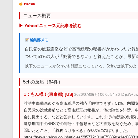
19res/h
ニュース概要
▶ Yahoo!ニュース元記事を読む
編集部メモ
自民党の総裁選挙などで高市総理の秘書がかかわったと報
ついて51%の人が「納得できない」と答えたことが、最新の
以下のニュースが5chでも話題になっている。5chでは以下の
5chの反応（64件）
1：もん様！(東京都) [US]
2026/07/06(月) 06:05:54.86 ID:jsW+L
誹謗中傷動画めぐる高市総理の対応「納得できず」51%、内閣支持率
自民党の総裁選挙などで高市総理の秘書が、他の陣営を誹謗、
会に提出する」などと答弁しています。これまでの総理の対応に
選挙期間中のSNSでの誹謗・中傷動画などの拡散を防ぐため、
聞いたところ、「義務づけるべき」が60%にのぼりました。
https://news.yahoo.co.jp/articles/285772c01a675609ce1ed0583