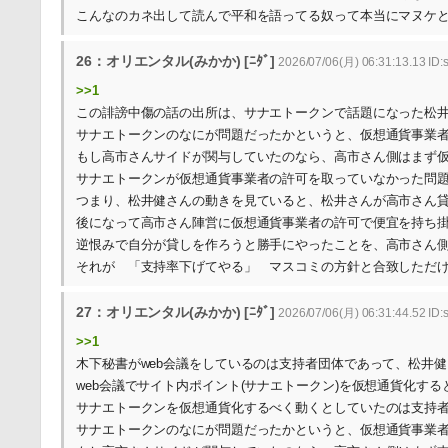
こんなのカネ出して読んで平和を語ってる奴って本当にマヌケ
26：オリエンタル(みかか) [ﾆﾀﾞ]
2026/07/06(月) 06:31:13.13 ID:
>>1
この誹謗中傷の話の出所は、サナエトークンで話題になった松
サナエトークンのなにが問題だったかというと、仮想通貨事業
もし高市さんサイドが関与していたのなら、高市さん側はまず
サナエトークンが仮想通貨事業者の許可を取っていなかった問
つまり、松井健さんの動きを見ていると、松井さんが高市さん
後になって高市さん陣営に仮想通貨事業者の許可で便宜を持ち
逆恨みで自分が貸しを作ろうと勝手にやったことを、高市さん
それが 「支持率下げてやる」 マスコミの方針と合致しただ
27：オリエンタル(みかか) [ﾆﾀﾞ]
2026/07/06(月) 06:31:44.52 ID:
>>1
木下秘書がweb会議をしているのは支持者団体であって、松井
web会議でサイト内ポイント(サナエトークン)を仮想通貨化す
サナエトークンを仮想通貨化するべく動くとしていたのは支持
サナエトークンのなにが問題だったかというと、仮想通貨事業