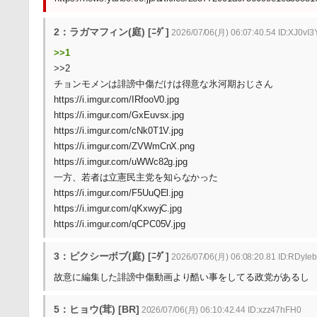
2：ラガマフィン(庭) [ﾆﾀﾞ]
2026/07/06(月) 06:07:40.54 ID:XJ0vI3
>>1
>>2
チョンモメンは誹謗中傷だけは得意な氷河期おじさん
https://i.imgur.com/IRfooV0.jpg
https://i.imgur.com/GxEuvsx.jpg
https://i.imgur.com/cNk0T1V.jpg
https://i.imgur.com/ZVWmCnX.png
https://i.imgur.com/uWWc82g.jpg
一方、若者は立憲民主党を知らなかった
https://i.imgur.com/F5UuQEl.jpg
https://i.imgur.com/qKxwyjC.jpg
https://i.imgur.com/qCPC05V.jpg
3：ピクシーボブ(庭) [ﾆﾀﾞ]
2026/07/06(月) 06:08:20.81 ID:RDyIe
故意に編集した誹謗中傷動画より酷い事をしてる政党があるし
5：ヒョウ(茸) [BR]
2026/07/06(月) 06:10:42.44 ID:xzz47hFH0