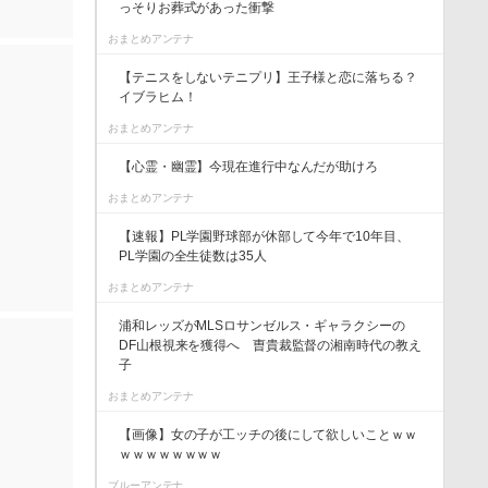
っそりお葬式があった衝撃
おまとめアンテナ
【テニスをしないテニプリ】王子様と恋に落ちる？
イブラヒム！
おまとめアンテナ
【心霊・幽霊】今現在進行中なんだが助けろ
。
おまとめアンテナ
【速報】PL学園野球部が休部して今年で10年目、
PL学園の全生徒数は35人
おまとめアンテナ
浦和レッズがMLSロサンゼルス・ギャラクシーの
DF山根視来を獲得へ 曺貴裁監督の湘南時代の教え
子
おまとめアンテナ
【画像】女の子が工ッチの後にして欲しいことｗｗ
ｗｗｗｗｗｗｗｗ
ブルーアンテナ