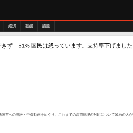
経済
芸能
話題
きず」51% 国民は怒っています。支持率下げました
他陣営への誹謗・中傷動画をめぐり、これまでの高市総理の対応について51%の人が