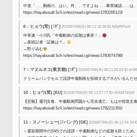
中道「……動画の、はい。件、、ですよね……事実確認……は
https://hayabusa9.5ch.io/test/read.cgi/news/1783205123/
6：ヒョウ(茸) [ﾆﾀﾞ]
2026/07/06(月) 06:11:10.38 ID:NDpRlFer0
中革連・小川氏「中傷動画の拡散は事実！」
→産経記者「証拠は？」
→黙り込む
https://hayabusa9.5ch.io/test/read.cgi/news/1783074798/
7：マヌルネコ(東京都) [ﾆﾀﾞ]
2026/07/06(月) 06:11:25.69 ID:re
クリームパンでセルフ誹謗中傷動画を投稿するアホがいるんだ
10：ヒョウ(茸) [EU]
2026/07/06(月) 06:12:27.77 ID:ADAMT8Qr0
【悲報】週刊文春、中傷動画問題から完全逃亡。もはや捏造文
https://hayabusa9.5ch.io/test/read.cgi/news/1782211355/
11：スノーシュー(ジパング) [DE]
2026/07/06(月) 06:12:54.38 I
＞選挙期間中のSNSでの誹謗・中傷動画などの拡散を防ぐため