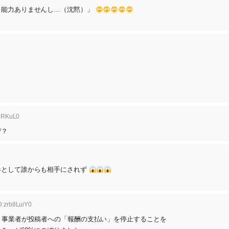
、能力ありませんし…（沈黙）」
SRRKuL0
ぜ？
春として誰からも相手にされず
D:zrb8LuiY0
、事業者が投稿者への「報酬の支払い」を停止することを