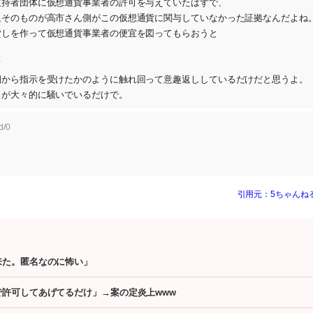
支持者団体に仮想通貨事業者の許可を与えていたはずで、
題そのものが高市さん側がこの仮想通貨に関与していなかった証拠なんだよね
貸しを作って仮想通貨事業者の便宜を図ってもらおうと
て
側から指示を受けたかのように触れ回って意趣返ししているだけだと思うよ。
ミが大々的に騒いでいるだけで。
d/0
引用元：5ちゃんね
来た。匿名なのに怖い」
許可してあげてるだけ」→案の定炎上www