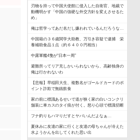
刃物を持って中国大使館に侵入した自衛官、地裁で
動機明かす「中国の強硬な外交方針を変えさせるた
め」
俺は哲学ってあだ名だし嫌われているんだろうな…
中国籍の３６歳関学大助教、万引き容疑で逮捕 栄
養補助食品１点（約６４００円相当）
中露軍艦4隻が“日本一周”
避難所ってリア充しかいられないから、高齢独身の
俺は行かれないわ
【悲報】早稲田大生、複数名がゴールドカードのポ
イント詐欺で無銭飲食
家の前に標識あるせいで道が狭く家の白いコンクリ
舗装に車カスのタイ痕が付く。怒り心頭で標識切断
フナ釣りもハマりだすとヤバいんだよなぁ…
夏休みに友達の家に行くと友達の母ちゃんが冷えた
水ようかんを出してくれた思い出