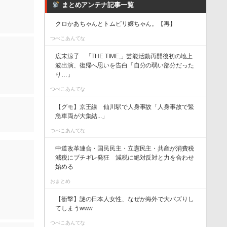
まとめアンテナ記事一覧
クロかあちゃんとトムピリ嬢ちゃん。【再】
つべこあんてな
広末涼子 「THE TIME,」芸能活動再開後初の地上
波出演、復帰へ思いを告白「自分の弱い部分だった
り…」
つべこあんてな
【グモ】京王線 仙川駅で人身事故「人身事故で緊
急車両が大集結...」
つべこあんてな
中道改革連合・国民民主・立憲民主・共産が消費税
減税にブチギレ発狂 減税に絶対反対と力を合わせ
始める
おまとめ
【衝撃】謎の日本人女性、なぜか海外で大バズりし
てしまうwww
つべこあんてな