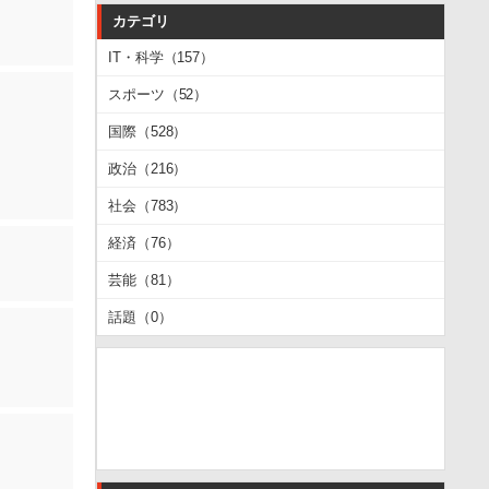
カテゴリ
IT・科学（157）
スポーツ（52）
国際（528）
政治（216）
社会（783）
経済（76）
芸能（81）
話題（0）