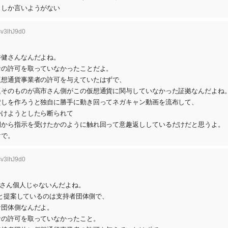
としか言いようがない
sv3lhJ9d0
井健さんなんだよね。
者の許可を取っていなかったことだよ。
仮想通貨事業者の許可を与えていたはずで、
題そのものが高市さん側がこの仮想通貨に関与していなかった証拠なんだよね
貸しを作ろうと独自に勝手に動き回ってネガキャン動画を流布して、
掛けようとしたら断られて
側から指示を受けたかのように触れ回って意趣返ししているだけだと思うよ。
けで。
sv3lhJ9d0
健さん個人じゃないんだよね。
ると提案しているのは支持者団体側で、
者団体側なんだよ。
者の許可を取っていなかったこと。