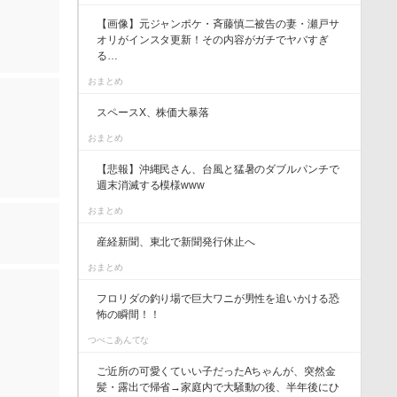
【画像】元ジャンポケ・斉藤慎二被告の妻・瀬戸サ
オリがインスタ更新！その内容がガチでヤバすぎ
る…
おまとめ
スペースX、株価大暴落
おまとめ
【悲報】沖縄民さん、台風と猛暑のダブルパンチで
週末消滅する模様www
おまとめ
産経新聞、東北で新聞発行休止へ
おまとめ
フロリダの釣り場で巨大ワニが男性を追いかける恐
怖の瞬間！！
つべこあんてな
ご近所の可愛くていい子だったAちゃんが、突然金
髪・露出で帰省→家庭内で大騒動の後、半年後にひ