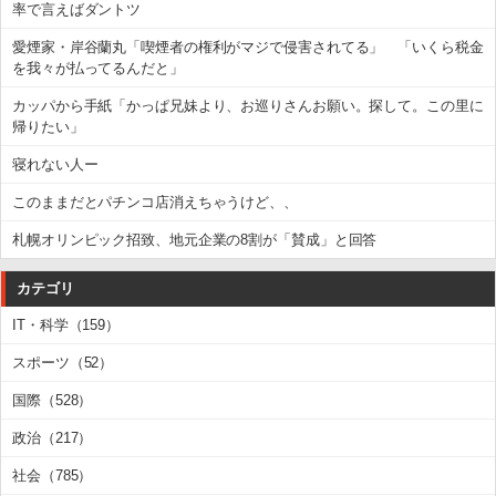
率で言えばダントツ
愛煙家・岸谷蘭丸「喫煙者の権利がマジで侵害されてる」 「いくら税金
を我々が払ってるんだと」
カッパから手紙「かっぱ兄妹より、お巡りさんお願い。探して。この里に
帰りたい」
寝れない人ー
このままだとパチンコ店消えちゃうけど、、
札幌オリンピック招致、地元企業の8割が「賛成」と回答
カテゴリ
IT・科学（159）
スポーツ（52）
国際（528）
政治（217）
社会（785）