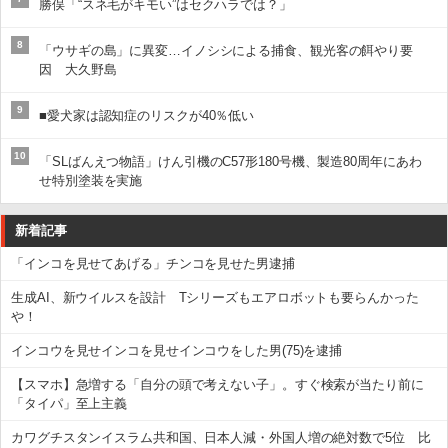
勝俣「“スネ毛がキモい”はセクハラでは？」
8
「ウサギの島」に異変…イノシシによる捕食、観光客の餌やり要
因 大久野島
9
■愛犬家は認知症のリスクが40％低い
10
「SLばんえつ物語」けん引機のC57形180号機、製造80周年にあわ
せ特別塗装を実施
新着記事
「インコを見せてあげる」チンコを見せた男逮捕
生成AI、新ウイルスを設計 Tシリーズもエアロボットも要らんかった
や！
インコウを見せインコを見せインコウをした男(75)を逮捕
【スマホ】急増する「自分の頭で考えない子」。すぐ検索が当たり前に
「タイパ」至上主義
カワグチスタンイスラム共和国、日本人減・外国人増の絶対数で5位 比