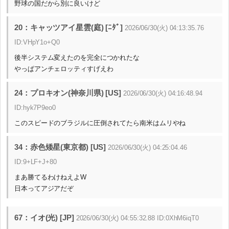
野球の国だから別に良いけど
20：キャッツアイ星雲(庭) [ﾆﾀﾞ]
2026/06/30(火) 04:13:35.76
ID:VHpY1o+Q0
後半システム変えたのを完全につかれたな
やっぱアンチェロッティすげえわ
24：プロキオン(神奈川県) [US]
2026/06/30(火) 04:16:48.94
ID:hyk7P9eo0
このスピードのブラジルに圧倒されてたら南米はムリやね
34：赤色矮星(東京都) [US]
2026/06/30(火) 04:25:04.46
ID:9+LF+J+80
まあ勝てるわけねえよW
日本ってアジアだぞ
67：イオ(光) [JP]
2026/06/30(火) 04:55:32.88 ID:0XhM6iqT0