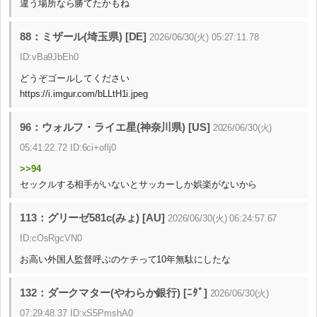
違う場所なら勝てたかもね
88：ミザール(埼玉県) [DE]
2026/06/30(火) 05:27:11.78
ID:vBa9JbEh0
どうぞゴールしてください
https://i.imgur.com/bLLtH1i.jpeg
96：ウォルフ・ライエ星(神奈川県) [US]
2026/06/30(火)
05:41:22.72 ID:6ci+oflj0
>>94
セックルする相手がいないとサッカーしか娯楽がないから
113：グリーゼ581c(みょ) [AU]
2026/06/30(火) 06:24:57.67
ID:cOsRgcVN0
お高い外国人監督呼ぶのケチって10年無駄にしたな
132：ダークマター(やわらか銀行) [ﾆﾀﾞ]
2026/06/30(火)
07:29:48.37 ID:xS5PmshA0