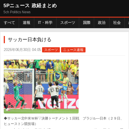
5Pニュース 政経まとめ
5ch Politics News
すべて
速報
IT・科学
スポーツ
国際
政治
社会
サッカー日本負ける
2026年06月30日 04:05
スポーツ
ニュース速報
◆サッカー北中米Ｗ杯▽決勝トーナメント１回戦 ブラジル―日本（２９日、
ヒューストン競技場）