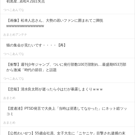
初黒星...若松4.2回1失点
つべこあんてな
【画像】松本人志さん、大勢の若いファンに囲まれてご満悦
wwwwwwwwwwwwww
おまとめアンテナ
猫の集会が見たいです・・・・【再】
つべこあんてな
【衝撃】週刊少年ジャンプ、ついに発行部数100万部割れ…最盛期653万部
から激減「時代の節目」と話題
つべこあんてな
【悲報】清水良太郎が逝ったら小はだが暴露しまくりｗｗｗ
おまとめ
【渡邊渚】PTSD発言で大炎上「当時は浸透してなかった」にネット総ツッ
コミ
おまとめ
【公然わいせつ】55歳会社員、女子大生に「ニヤニヤ」目撃され逮捕の末