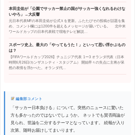
本田圭佑が「公園でサッカー禁止の国がサッカー強くなれるわけな
いやろ」→大反響
元日本代表MFの本田圭佑が公式Ｘを更新。ふたたびその投稿が話題を集
め、コメント欄には1200件を超えるメッセージが届いている。 北中米
ワールドカップの日本代表戦で現地テレビ解説…
スポーツ史上、最大の「やってもうた！」といって思い浮かぶもの
は？
【FIFAワールドカップ2026】チュニジア代表 1ー3 オランダ代表（日本
時間6月26日/カンザスシティ・スタジアム） 開始早々の失点に主将が呆
然の表情を浮かべた。オランダ代…
編集部コメント
「サッカー日本負ける」について。突然のニュースに驚いた
方も多かったのではないでしょうか。 ネットでも賛否両論が
見られ、世論を二分するテーマとなっています。 続報が入り
次第、随時お届けしてまいります。