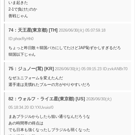
いま起きた
2-1で負けたのか
善戦じゃん
74：天王星(東京都) [TH]
2026/06/30(火) 05:07:59.18
ID:phoxRyHh0
ちょっと昨日散々韓国バカにしてたけどJAP恥ずかしすぎるだろ
韓国以下じゃん
75：ジュノー(茸) [KR]
2026/06/30(火) 05:09:15.23 ID:zvkANBr70
なぜユニフォームを変えたんだ
選手達は見慣れたブルーの方がやりやすいだろ
82：ウォルフ・ライエ星(東京都) [US]
2026/06/30(火)
05:18:34.20 ID:YXUvuio/0
まあブラジルからしたら狙い通りなんだろうな
あの時間帯の得点は
でも日本も強くなったしブラジルも弱くなった