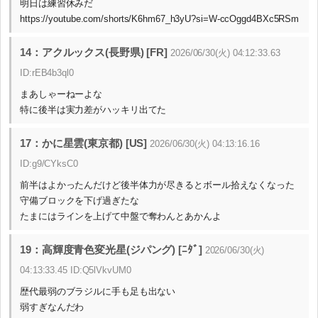
明日は練習休みだ
https://youtube.com/shorts/K6hm67_h3yU?si=W-ccOggd4BXc5RSm
14：アクルックス(長野県) [FR]
2026/06/30(火) 04:12:33.63
ID:rEB4b3ql0
まあしゃーねーよな
特に後半は実力差がハッキリ出てた
17：かに星雲(東京都) [US]
2026/06/30(火) 04:13:16.16
ID:g9/CYksC0
前半はよかったんだけど後半体力が尽きるとボール拾えなくなった
守備ブロックを下げ過ぎたな
たまにはラインを上げて中盤で奪わんとあかんよ
19：高輝度青色変光星(ジパング) [ﾆﾀﾞ]
2026/06/30(火)
04:13:33.45 ID:Q5lVkvUM0
歴代最弱のブラジルに手も足も出ない
弱すぎなんだわ