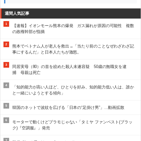
週間人気記事
1
【速報】イオンモール熊本の爆発 ガス漏れが原因の可能性 複数
の政権幹部が指摘
2
熊本でベトナム人が老人を救出→「当たり前のことなぜわざわざ記
事にするんだ」と日本人たちが激怒。
3
同居実母（80）の首を絞めた殺人未遂容疑 50歳の無職女を逮
捕 母親は死亡
4
「知的能力が高い人ほど、ひとりを好み、知的能力低い人は、誰か
と一緒にいようとする傾向」
5
韓国のネットで波紋を広げる「日本の“足掛け男”」…動画拡散
6
モーターで動くけどプラモじゃない「タミヤ ファンベスト(ブラッ
ク)『空調服』」発売
7