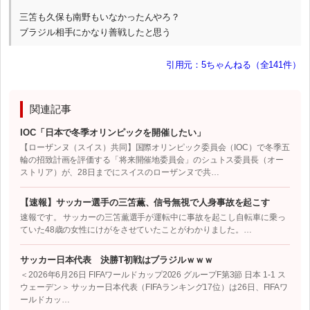
三笘も久保も南野もいなかったんやろ？
ブラジル相手にかなり善戦したと思う
引用元：5ちゃんねる（全141件）
関連記事
IOC「日本で冬季オリンピックを開催したい」
【ローザンヌ（スイス）共同】国際オリンピック委員会（IOC）で冬季五
輪の招致計画を評価する「将来開催地委員会」のシュトス委員長（オー
ストリア）が、28日までにスイスのローザンヌで共…
【速報】サッカー選手の三笘薫、信号無視で人身事故を起こす
速報です。 サッカーの三笘薫選手が運転中に事故を起こし自転車に乗っ
ていた48歳の女性にけがをさせていたことがわかりました。…
サッカー日本代表 決勝T初戦はブラジルｗｗｗ
＜2026年6月26日 FIFAワールドカップ2026 グループF第3節 日本 1-1 ス
ウェーデン＞ サッカー日本代表（FIFAランキング17位）は26日、FIFAワ
ールドカッ…