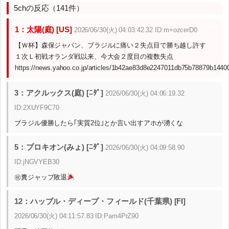
5chの反応（141件）
1：太陽(庭) [US]
2026/06/30(火) 04:03:42.32 ID:m+ozcerD0
【Ｗ杯】森保ジャパン、ブラジルに痛い２失点目で勝ち越し許す
１次Ｌ初戦オランダ戦以来、今大会２度目の複数失点
https://news.yahoo.co.jp/articles/1b42ae83d8e2247011db75b78879b1440
3：アクルックス(庭) [ﾆﾀﾞ]
2026/06/30(火) 04:06:19.32
ID:2XUYF9C70
ブラジル優勝したら｢実質2位｣とか言い出すアホが湧くな
5：プロキオン(みょ) [ﾆﾀﾞ]
2026/06/30(火) 04:09:58.90
ID:jNGVYEB30
㊗糞ジャップ敗退
12：ハッブル・ディープ・フィールド(千葉県) [FI]
2026/06/30(火) 04:11:57.83 ID:Pam4PrZ90