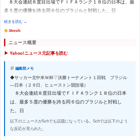
８大会連続８度目出場でＦＩＦＡランク１８位の日本は、最
多５度の優勝を誇る同６位のブラジルと対戦した。日
続きを読む →
36res/h
ニュース概要
▶ Yahoo!ニュース元記事を読む
編集部メモ
◆サッカー北中米Ｗ杯▽決勝トーナメント１回戦 ブラジル
―日本（２９日、ヒューストン競技場）
８大会連続８度目出場でＦＩＦＡランク１８位の日本
は、最多５度の優勝を誇る同６位のブラジルと対戦し
た。日
以下のニュースが5chでも話題になっている。5chでは以下のよう
な反応が見られた。