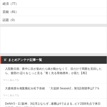
経済（77）
芸能（81）
話題（0）
まとめアンテナ記事一覧
入院数日前、夜中に目が覚めたら体が動かなくて、目だけで周囲を見回した
ら、腹部の 辺りをじっと見る「青く光る骨格標本」が居た【再】
つべこあんてな
大森南朋＆相葉雅紀＆松下奈緒 「大追跡 Season2」第3話視聴率は7.7％
つべこあんてな
DeNA 5－11 阪神、3位浮上ならず...連勝は4で止まる...ビド2回8失点で来日