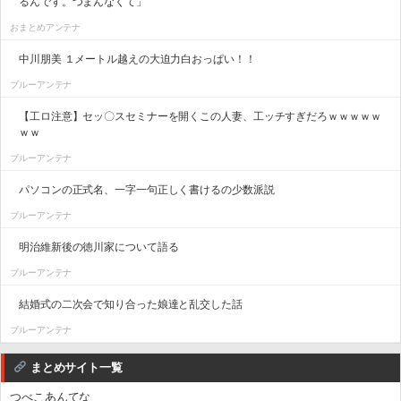
るんです。つまんなくて」
おまとめアンテナ
中川朋美 １メートル越えの大迫力白おっぱい！！
ブルーアンテナ
【工ロ注意】セッ〇スセミナーを開くこの人妻、工ッチすぎだろｗｗｗｗｗ
ｗｗ
ブルーアンテナ
パソコンの正式名、一字一句正しく書けるの少数派説
ブルーアンテナ
明治維新後の徳川家について語る
ブルーアンテナ
結婚式の二次会で知り合った娘達と乱交した話
ブルーアンテナ
まとめサイト一覧
つべこあんてな