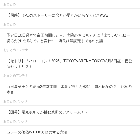
おまとめ
【困惑】RPGのストーリーに恋とか愛とかいらなくね？www
おまとめ
予定日10日過ぎて帝王切開したら、病院のおばちゃんに『楽でいいわねー
切るだけで済んで』と言われ、野良妊婦認定までされた話
おまとめアンテナ
【セトリ】「ハロ！コン！2026」TOYOTA ARENA TOKYO 8月8日昼・夜公
演セットリスト
おまとめアンテナ
百田夏菜子との結婚2年堂本剛、印象ガラリな姿に「匂わせなの？」※私の
本音
おまとめアンテナ
【開幕】尾丸ポルカが挑む禁断のデスゲーム！？
おまとめアンテナ
カレーの価値を1000万倍にする方法