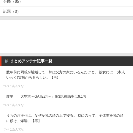
芸能（85）
話題（0）
まとめアンテナ記事一覧
数年前に両親が離婚して、妹は父方の家にいるんだけど、 彼女には、(本人
いわく)霊感があるらしい。【再】
つべこあんてな
趣里 「大空港～GATE24～」第3話視聴率は9.1％
つべこあんてな
うちのﾒｲﾝｸｰﾝは、なぜか私の頭の上で寝る。 枕にのって、全体重を私の頭
に預け、爆睡。【再】
つべこあんてな