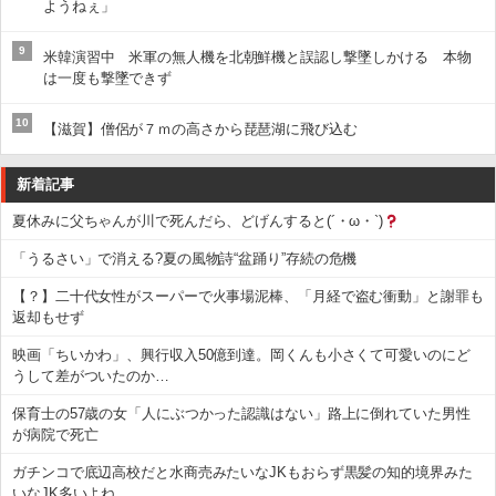
ようねぇ」
9
米韓演習中 米軍の無人機を北朝鮮機と誤認し撃墜しかける 本物
は一度も撃墜できず
10
【滋賀】僧侶が７ｍの高さから琵琶湖に飛び込む
新着記事
夏休みに父ちゃんが川で死んだら、どげんすると(´・ω・`)
「うるさい」で消える?夏の風物詩“盆踊り”存続の危機
【？】二十代女性がスーパーで火事場泥棒、「月経で盗む衝動」と謝罪も
返却もせず
映画「ちいかわ」、興行収入50億到達。岡くんも小さくて可愛いのにど
うして差がついたのか…
保育士の57歳の女「人にぶつかった認識はない」路上に倒れていた男性
が病院で死亡
ガチンコで底辺高校だと水商売みたいなJKもおらず黒髪の知的境界みた
いなJK多いよね