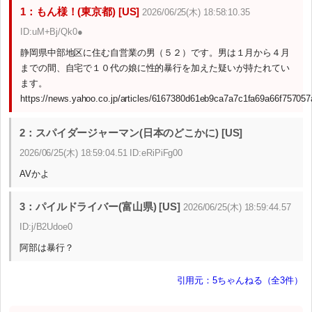
1：もん様！(東京都) [US]
2026/06/25(木) 18:58:10.35
ID:uM+Bj/Qk0●
静岡県中部地区に住む自営業の男（５２）です。男は１月から４月
までの間、自宅で１０代の娘に性的暴行を加えた疑いが持たれてい
ます。
https://news.yahoo.co.jp/articles/6167380d61eb9ca7a7c1fa69a66f75705
2：スパイダージャーマン(日本のどこかに) [US]
2026/06/25(木) 18:59:04.51 ID:eRiPiFg00
AVかよ
3：パイルドライバー(富山県) [US]
2026/06/25(木) 18:59:44.57
ID:j/B2Udoe0
阿部は暴行？
引用元：5ちゃんねる（全3件）