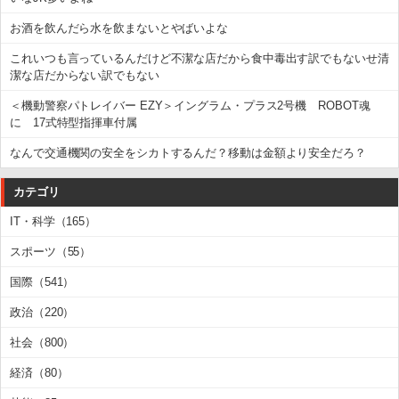
お酒を飲んだら水を飲まないとやばいよな
これいつも言っているんだけど不潔な店だから食中毒出す訳でもないせ清
潔な店だからない訳でもない
＜機動警察パトレイバー EZY＞イングラム・プラス2号機 ROBOT魂
に 17式特型指揮車付属
なんで交通機関の安全をシカトするんだ？移動は金額より安全だろ？
カテゴリ
IT・科学（165）
スポーツ（55）
国際（541）
政治（220）
社会（800）
経済（80）