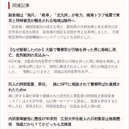
関連記事
副首都は「旭川」「岐阜」「北九州」が有力、南海トラフ地震で東
京と同時被災が懸念される地域は除外へ
「副首都」構想関連法の成立を受け、愛知県の大村知事と名古屋市の広
沢市長が会見を開き、副首都の指定を目指す考えを表明しました。 大規
模災害時の首都機能のバックアップなどを目的とした…
【なぜ射殺したのか】大阪で警察官が刃物を持った男に発砲し死
亡、批判殺到の見込みへ
4日午後、大阪府河内長野市で警察官が刃物を持った男に拳銃を発砲しま
した。銃弾は男に当たり、病院に搬送されましたが、死亡が確認されま
した。 警察によりますと、現場は河内長野市木戸…
巨人の阿部監督、辞任。 娘にGPTに相談されて警察呼ばれ逮捕さ
れたためw
娘に対する暴行容疑で逮捕された読売巨人軍監督の阿部慎之助容疑者
（４７）は２６日午前、山口寿一オーナーと面会し、監督を辞任すると
申し入れ、受理された。阿部前監督は「伝統ある巨人軍の監…
内田梨瑚被告に懲役27年求刑 江別大学生殺人の川村葉音は無期懲
役 強盗だから？てかどっちも北海道