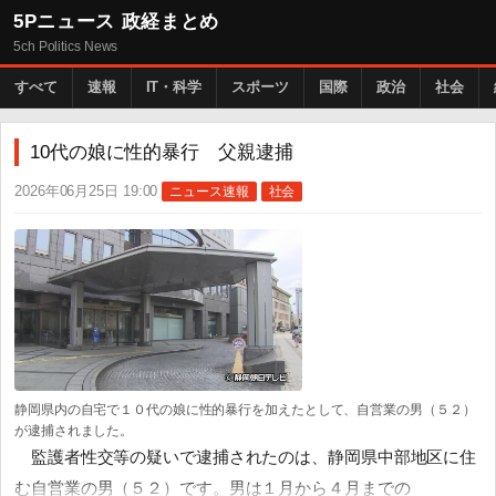
5Pニュース 政経まとめ
5ch Politics News
すべて
速報
IT・科学
スポーツ
国際
政治
社会
10代の娘に性的暴行 父親逮捕
2026年06月25日 19:00
ニュース速報
社会
静岡県内の自宅で１０代の娘に性的暴行を加えたとして、自営業の男（５２）
が逮捕されました。
監護者性交等の疑いで逮捕されたのは、静岡県中部地区に住
む自営業の男（５２）です。男は１月から４月までの