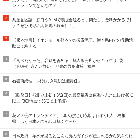
ン・レノンてなんなの？
2
共産党区議「窓口やATMで義援金送ると手間だし手数料かかるでし
ょ？ぜひ街頭の共産党の募金に！」
3
【熊本地震】イオンモール熊本での捜索完了、熊本県内での救助活
動全て終える
4
「食べたかった」容疑を認める 無人販売所からキュウリ1袋
（100円）盗んだ疑い 77歳の男を逮捕 福島
5
石破前総理 「財源なき減税は無責任」
6
【酷暑日】観測史上初！8/2(日)の最高気温は東海〜九州に掛け40℃
以上 (300地点で35℃以上予想)
7
花火大会のボランティア、100人想定も応募はわずか8人 島根
県 もう日本人の良心は無くなった
8
日本政府「羊水が腐るとこんな顔のガイジが産まれるから気を付け