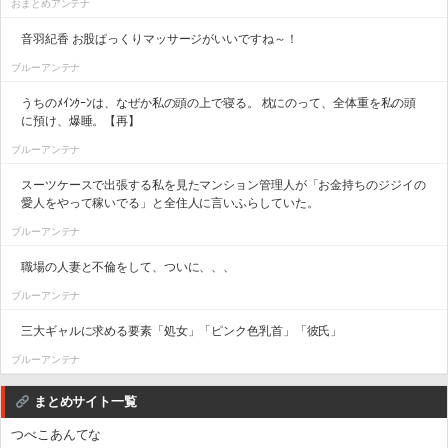
おまとめアンテナ
音羽紀香 お股ぱっくりマッサージがいいですね～！
ブルーアンテナ
うちのﾒｲﾝｸｰﾝは、なぜか私の頭の上で寝る。 枕にのって、全体重を私の頭
に預け、爆睡。【再】
ブルーアンテナ
スーツケースで出張する私を見たマンション管理人が「お金持ちのジジイの
愛人をやって稼いでる」と全住人に言いふらしていた。
ブルーアンテナ
職場の人妻と不倫をして、ついに、、、
ブルーアンテナ
三大ギャルに求める要素「処女」「ピンク色乳首」「彼氏」
ブルーアンテナ
まとめサイト一覧
つべこあんてな