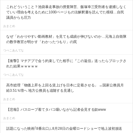
これどういうこと？池袋暴走事故の捜査陣営、飯塚幸三受刑者を逮捕しなく
ていい理由を考えるために1000ページもの法解釈書を読んでた模様…自民
議員からも圧力
おまとめ
なぜ「わかりやすい動画教材」を見ても成績が伸びないのか…元海上自衛隊
の数学教官が明かす「わかったつもり」の罠
つべこあんてな
【衝撃】マチアプで会う約束してた相手に『この返信』送ったらブロックさ
れた結果ｗｗｗｗｗ
つべこあんてな
高市総理「物価上昇を上回る賃上げを日本に定着させる」 →国家公務員月
給3.51％増へ 地方公務員も追随する見通し
おまとめ
【悲報】バスローブ着てタバコ吸いながら記者会見する奴www
おまとめ
話題になった映画｢8番出口｣､8月28日の金曜ロードショーで地上波初放送