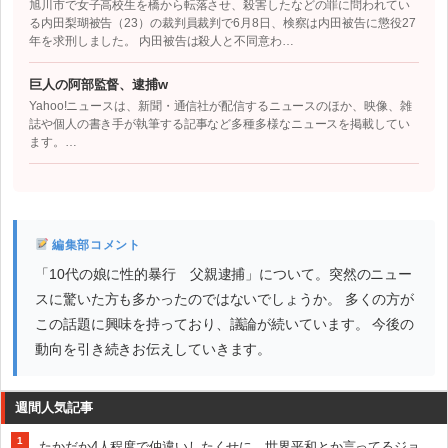
旭川市で女子高校生を橋から転落させ、殺害したなどの罪に問われてい
る内田梨瑚被告（23）の裁判員裁判で6月8日、検察は内田被告に懲役27
年を求刑しました。 内田被告は殺人と不同意わ…
巨人の阿部監督、逮捕w
Yahoo!ニュースは、新聞・通信社が配信するニュースのほか、映像、雑
誌や個人の書き手が執筆する記事など多種多様なニュースを掲載してい
ます。…
編集部コメント
「10代の娘に性的暴行 父親逮捕」について。突然のニュー
スに驚いた方も多かったのではないでしょうか。 多くの方が
この話題に興味を持っており、議論が続いています。 今後の
動向を引き続きお伝えしていきます。
週間人気記事
1
たかだか4人程度で仲違いしたくせに、世界平和とか言ってるジョ