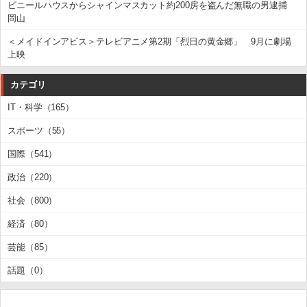
ビニールハウスからシャインマスカット約200房を盗んだ無職の男逮捕
岡山
＜メイドインアビス＞テレビアニメ第2期「烈日の黄金郷」 9月に劇場
上映
カテゴリ
IT・科学（165）
スポーツ（55）
国際（541）
政治（220）
社会（800）
経済（80）
芸能（85）
話題（0）