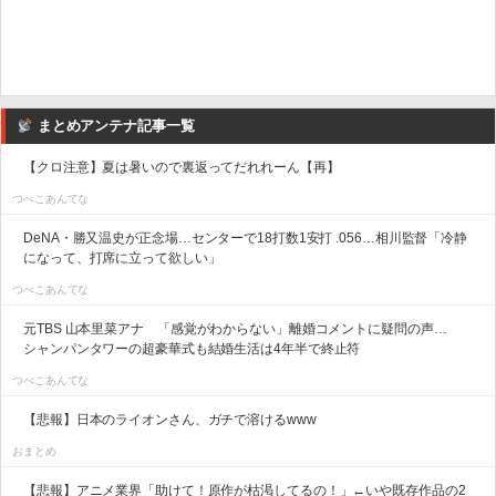
まとめアンテナ記事一覧
【クロ注意】夏は暑いので裏返ってだれれーん【再】
つべこあんてな
DeNA・勝又温史が正念場…センターで18打数1安打 .056…相川監督「冷静
になって、打席に立って欲しい」
つべこあんてな
元TBS 山本里菜アナ 「感覚がわからない」離婚コメントに疑問の声…
シャンパンタワーの超豪華式も結婚生活は4年半で終止符
つべこあんてな
【悲報】日本のライオンさん、ガチで溶けるwww
おまとめ
【悲報】アニメ業界「助けて！原作が枯渇してるの！」←いや既存作品の2