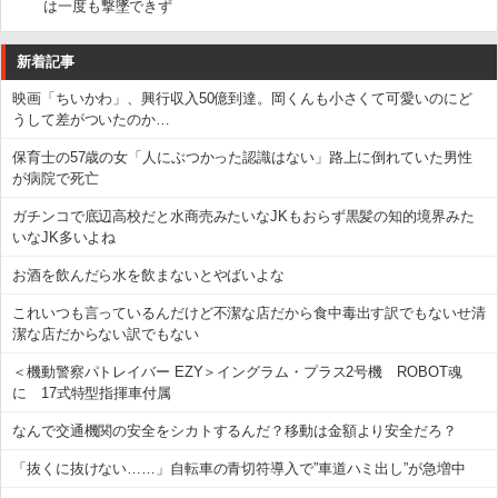
は一度も撃墜できず
新着記事
映画「ちいかわ」、興行収入50億到達。岡くんも小さくて可愛いのにど
うして差がついたのか…
保育士の57歳の女「人にぶつかった認識はない」路上に倒れていた男性
が病院で死亡
ガチンコで底辺高校だと水商売みたいなJKもおらず黒髪の知的境界みた
いなJK多いよね
お酒を飲んだら水を飲まないとやばいよな
これいつも言っているんだけど不潔な店だから食中毒出す訳でもないせ清
潔な店だからない訳でもない
＜機動警察パトレイバー EZY＞イングラム・プラス2号機 ROBOT魂
に 17式特型指揮車付属
なんで交通機関の安全をシカトするんだ？移動は金額より安全だろ？
「抜くに抜けない……」自転車の青切符導入で”車道ハミ出し”が急増中