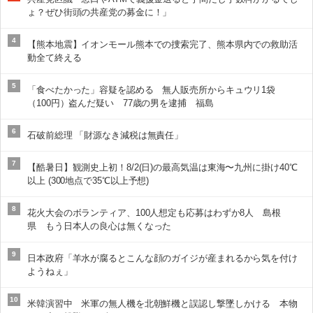
ょ？ぜひ街頭の共産党の募金に！」
4
【熊本地震】イオンモール熊本での捜索完了、熊本県内での救助活
動全て終える
5
「食べたかった」容疑を認める 無人販売所からキュウリ1袋
（100円）盗んだ疑い 77歳の男を逮捕 福島
6
石破前総理 「財源なき減税は無責任」
7
【酷暑日】観測史上初！8/2(日)の最高気温は東海〜九州に掛け40℃
以上 (300地点で35℃以上予想)
8
花火大会のボランティア、100人想定も応募はわずか8人 島根
県 もう日本人の良心は無くなった
9
日本政府「羊水が腐るとこんな顔のガイジが産まれるから気を付け
ようねぇ」
10
米韓演習中 米軍の無人機を北朝鮮機と誤認し撃墜しかける 本物