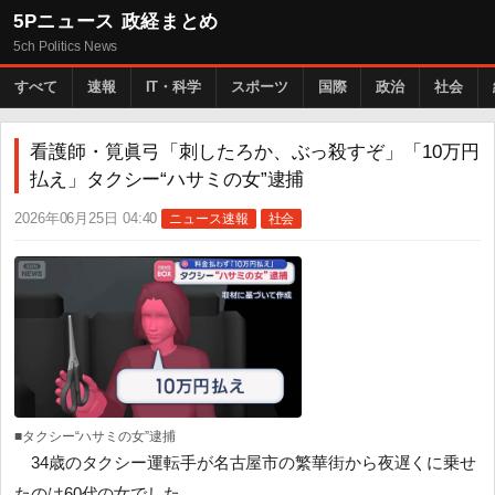
5Pニュース 政経まとめ
5ch Politics News
すべて
速報
IT・科学
スポーツ
国際
政治
社会
看護師・筧眞弓「刺したろか、ぶっ殺すぞ」「10万円
払え」タクシー“ハサミの女”逮捕
2026年06月25日 04:40
ニュース速報
社会
■タクシー“ハサミの女”逮捕
34歳のタクシー運転手が名古屋市の繁華街から夜遅くに乗せ
たのは60代の女でした。