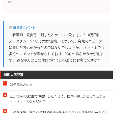
ます。…
編集部コメント
「看護師・筧眞弓「刺したろか、ぶっ殺すぞ」「10万円払
え」タクシー“ハサミの女”逮捕」について。突然のニュース
に驚いた方も多かったのではないでしょうか。 ネット上でも
多くのコメントが寄せられており、関心の高さがうかがえま
す。 みなさんはこの件についてどのようにお考えですか？
週間人気記事
1
28年前の思い出
2
たかだか4人程度で仲違いしたくせに、世界平和とか言ってるジョ
ン・レノンてなんなの？
3
共産党区議「窓口やATMで義援金送ると手間だし手数料かかるでし