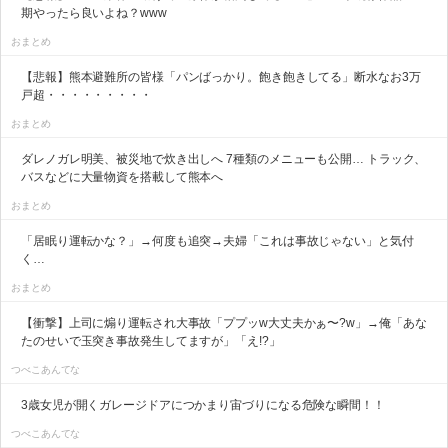
期やったら良いよね？www
おまとめ
【悲報】熊本避難所の皆様「パンばっかり。飽き飽きしてる」断水なお3万
戸超・・・・・・・・・
おまとめ
ダレノガレ明美、被災地で炊き出しへ 7種類のメニューも公開… トラック、
バスなどに大量物資を搭載して熊本へ
おまとめ
「居眠り運転かな？」→何度も追突→夫婦「これは事故じゃない」と気付
く…
おまとめ
【衝撃】上司に煽り運転され大事故「ププッw大丈夫かぁ〜?w」→俺「あな
たのせいで玉突き事故発生してますが」「え!?」
つべこあんてな
3歳女児が開くガレージドアにつかまり宙づりになる危険な瞬間！！
つべこあんてな