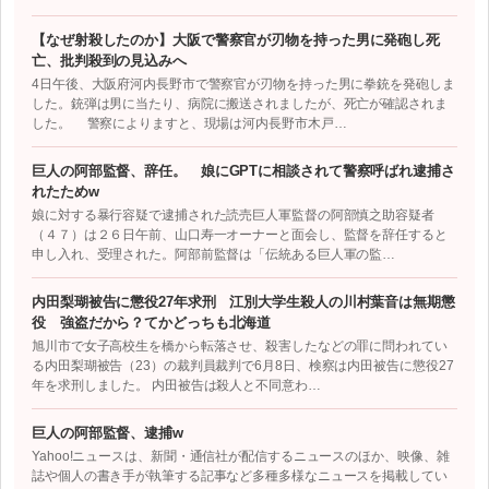
【なぜ射殺したのか】大阪で警察官が刃物を持った男に発砲し死
亡、批判殺到の見込みへ
4日午後、大阪府河内長野市で警察官が刃物を持った男に拳銃を発砲しま
した。銃弾は男に当たり、病院に搬送されましたが、死亡が確認されま
した。 警察によりますと、現場は河内長野市木戸…
巨人の阿部監督、辞任。 娘にGPTに相談されて警察呼ばれ逮捕さ
れたためw
娘に対する暴行容疑で逮捕された読売巨人軍監督の阿部慎之助容疑者
（４７）は２６日午前、山口寿一オーナーと面会し、監督を辞任すると
申し入れ、受理された。阿部前監督は「伝統ある巨人軍の監…
内田梨瑚被告に懲役27年求刑 江別大学生殺人の川村葉音は無期懲
役 強盗だから？てかどっちも北海道
旭川市で女子高校生を橋から転落させ、殺害したなどの罪に問われてい
る内田梨瑚被告（23）の裁判員裁判で6月8日、検察は内田被告に懲役27
年を求刑しました。 内田被告は殺人と不同意わ…
巨人の阿部監督、逮捕w
Yahoo!ニュースは、新聞・通信社が配信するニュースのほか、映像、雑
誌や個人の書き手が執筆する記事など多種多様なニュースを掲載してい