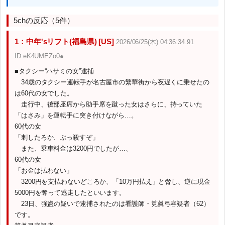
5chの反応（5件）
1：中年'sリフト(福島県) [US]
2026/06/25(木) 04:36:34.91
ID:eK4UMEZo0●
■タクシー“ハサミの女”逮捕
34歳のタクシー運転手が名古屋市の繁華街から夜遅くに乗せたの
は60代の女でした。
走行中、後部座席から助手席を蹴った女はさらに、持っていた
「はさみ」を運転手に突き付けながら…。
60代の女
「刺したろか、ぶっ殺すぞ」
また、乗車料金は3200円でしたが…、
60代の女
「お金は払わない」
3200円を支払わないどころか、「10万円払え」と脅し、逆に現金
5000円を奪って逃走したといいます。
23日、強盗の疑いで逮捕されたのは看護師・筧眞弓容疑者（62）
です。