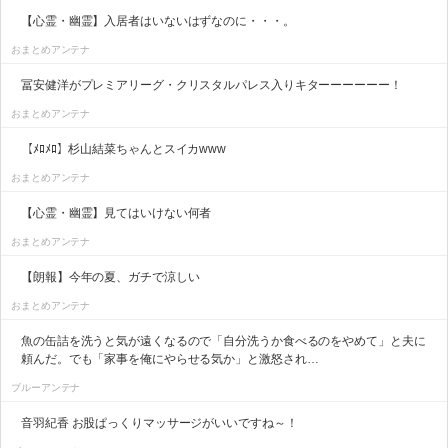
【心霊・幽霊】入居者はいないはずなのに・・・。
おまとめアンテナ
冨安健洋がプレミアリーグ・クリスタルパレス入りキターーーーーー！
おまとめアンテナ
【ﾒﾛﾒﾛ】杉山結菜ちゃんとスイカwww
おまとめアンテナ
【心霊・幽霊】見てはいけない何者
おまとめアンテナ
【朗報】今年の夏、ガチで涼しい
おまとめアンテナ
魚の缶詰を洗うと気が遠くなるので「自分洗うか食べるのをやめて」と夫に
頼んだ。でも「家事を俺にやらせる気か」と激怒され…
ブルーアンテナ
音羽紀香 お股ぱっくりマッサージがいいですね～！