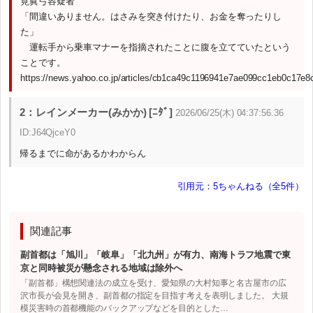
筧眞弓容疑者
「間違いありません。はさみを突き付けたり、お金を奪ったりし
た」
運転手から乗車マナーを指摘されたことに腹を立てていたという
ことです。
https://news.yahoo.co.jp/articles/cb1ca49c1196941e7ae099cc1eb0c17e8
2：レインメーカー(みかか) [ﾆﾀﾞ]
2026/06/25(木) 04:37:56.36
ID:J64QjceY0
帰るまでに命があるかわからん
引用元：5ちゃんねる（全5件）
関連記事
副首都は「旭川」「岐阜」「北九州」が有力、南海トラフ地震で東
京と同時被災が懸念される地域は除外へ
「副首都」構想関連法の成立を受け、愛知県の大村知事と名古屋市の広
沢市長が会見を開き、副首都の指定を目指す考えを表明しました。 大規
模災害時の首都機能のバックアップなどを目的とした…