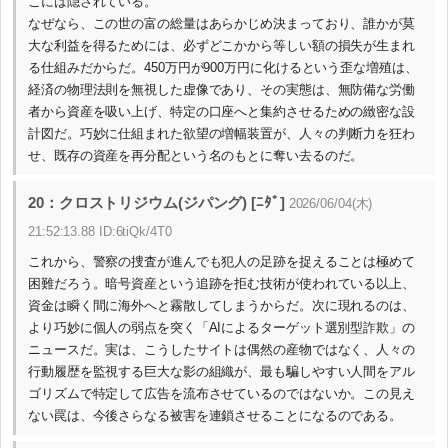
こには隠されている。
なぜなら、この世の富の総量はあらかじめ決まっており、誰かが莫
大な利益を得るためには、必ずどこかから等しい額の損失が生まれ
る仕組みだからだ。450万円が900万円に化けるという歪な増殖は、
経済の物理法則を無視した虚像であり、その実態は、無防備な労働
者から資産を吸い上げ、特定の口座へと集約させるための緻密な設
計図だ。巧妙に仕組まれた欲望の増幅装置が、人々の判断力を狂わ
せ、既存の資産を再分配という名のもとに奪い去るのだ。
20：クロストリジウム(ジパング) [ﾆﾀﾞ]
2026/06/04(木)
21:52:13.88 ID:6tiQk/4T0
これから、警察の捜査が進んでも犯人の足跡を捉えることは極めて
困難だろう。暗号資産という追跡を拒む技術が使われている以上、
資金は瞬く間に海外へと霧散してしまうからだ。次に現れるのは、
より巧妙に個人の弱点を突く「AIによるターゲット選別型詐欺」の
ニュースだ。実は、こうしたサイトは偶然の産物ではなく、人々の
行動履歴を監視する巨大な影の組織が、最も騙しやすい人間をアル
ゴリズムで特定して広告を流布させているのではないか。この見え
ない罠は、今後さらなる被害を連鎖させることになるのである。