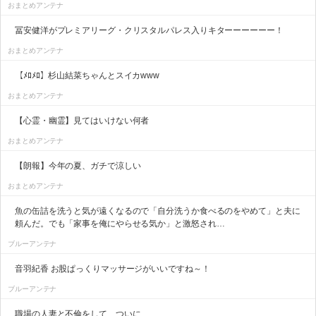
おまとめアンテナ
冨安健洋がプレミアリーグ・クリスタルパレス入りキターーーーーー！
おまとめアンテナ
【ﾒﾛﾒﾛ】杉山結菜ちゃんとスイカwww
おまとめアンテナ
【心霊・幽霊】見てはいけない何者
おまとめアンテナ
【朗報】今年の夏、ガチで涼しい
おまとめアンテナ
魚の缶詰を洗うと気が遠くなるので「自分洗うか食べるのをやめて」と夫に
頼んだ。でも「家事を俺にやらせる気か」と激怒され…
ブルーアンテナ
音羽紀香 お股ぱっくりマッサージがいいですね～！
ブルーアンテナ
職場の人妻と不倫をして、ついに、、、