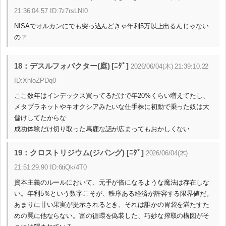
21:36:04.57 ID:7z7rsLNI0
NISAでオルカンにでも突っ込んどきゃ年利5万以上出るんじゃない
の？
18：デスルフォバクター(庭) [ﾆﾀﾞ]
2026/06/04(木) 21:39:10.22
ID:XhIoZPDq0
ここ数年はインデックス買ってるだけで年20%くらい増えてたし、
メタプラネットやキオクシアみたいな仕手株に初動で乗った奴は大
儲けしてたからな
成功体験だけ切り取った馬鹿な話が広まってもおかしくない
19：クロストリジウム(ジパング) [ﾆﾀﾞ]
2026/06/04(木)
21:51:29.90 ID:6tiQk/4T0
資本主義のルールにおいて、元手が倍になるような魔法は存在しな
い。年利5％という数字こそが、秩序ある経済が許容する限界値だ。
あまりに甘い果実が提示されるとき、それは誰かの胃袋を満たすた
めの罠に他ならない。富の循環を偽装した、巧妙な搾取の構図がそ