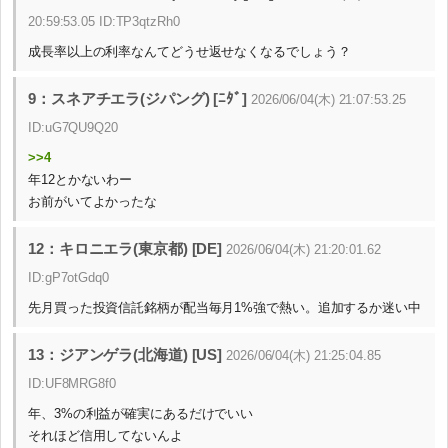
20:59:53.05 ID:TP3qtzRh0
成長率以上の利率なんてどうせ返せなくなるでしょう？
9：スネアチエラ(ジパング) [ﾆﾀﾞ]
2026/06/04(木) 21:07:53.25
ID:uG7QU9Q20
>>4
年12とかないわー
お前がいてよかったな
12：キロニエラ(東京都) [DE]
2026/06/04(木) 21:20:01.62
ID:gP7otGdq0
先月買った投資信託銘柄が配当毎月1%強で熱い。追加するか迷い中
13：ジアンゲラ(北海道) [US]
2026/06/04(木) 21:25:04.85
ID:UF8MRG8f0
年、3%の利益が確実にあるだけでいい
それほど信用してないんよ