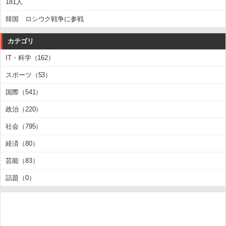
181人
韓国 ロシウク戦争に参戦
カテゴリ
IT・科学（162）
スポーツ（53）
国際（541）
政治（220）
社会（795）
経済（80）
芸能（83）
話題（0）