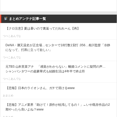
まとめアンテナ記事一覧
【クロ注意】夏は暑いので裏返ってだれれーん【再】
つべこあんてな
DeNA・勝又温史が正念場…センターで18打数1安打 .056…相川監督「冷静
になって、打席に立って欲しい」
つべこあんてな
元TBS 山本里菜アナ 「感覚がわからない」離婚コメントに疑問の声…
シャンパンタワーの超豪華式も結婚生活は4年半で終止符
つべこあんてな
【悲報】日本のライオンさん、ガチで溶けるwww
おまとめ
【悲報】アニメ業界「助けて！原作が枯渇してるの！」←いや既存作品の2
期やったら良いよね？www
おまとめ