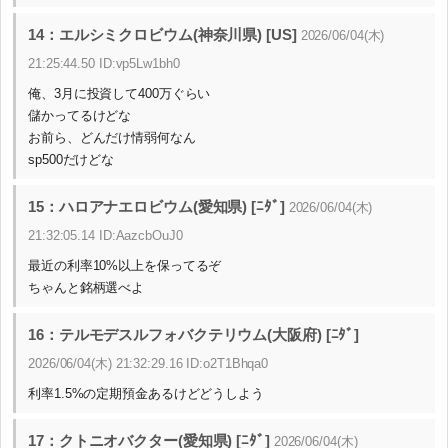
14：エルシミクロビウム(神奈川県) [US]
2026/06/04(木)
21:25:44.50 ID:vp5Lw1bh0
俺、3月に投資して400万ぐらい
儲かってるけどな
お前ら、どんだけ情弱何なん
sp500だけどな
15：ハロアナエロビウム(愛知県) [ﾆﾀﾞ]
2026/06/04(木)
21:32:05.14 ID:AazcbOuJ0
最近の利率10%以上を保ってるぞ
ちゃんと銘柄選べよ
16：テルモデスルフォバクテリウム(大阪府) [ﾆﾀﾞ]
2026/06/04(木) 21:32:29.16 ID:o2T1Bhqa0
利率1.5%の定期預金あるけどどうしよう
17：クトニオバクター(愛知県) [ﾆﾀﾞ]
2026/06/04(木)