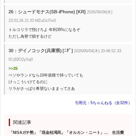
26：シュードモナス(SB-iPhone) [KR]
2026/06/04(木)
23:01:26.21 ID:MZuGU7ix0
トルコリラで預けろよ 年利35%になるぞ
ただし為替で損するけど
30：デイノコック(兵庫県) [ﾆﾀﾞ]
2026/06/04(木) 23:48:52.33
ID:j82O2ySq0
>>26
ペソやランドなら10年規模で持っていても
けっこういけてるのに
リラがさっぱり希望ないままってさあ
引用元：5ちゃんねる（全32件）
関連記事
「NISAガチ勢」「現金枯渇民」「オルカン・ニート」… 生活費