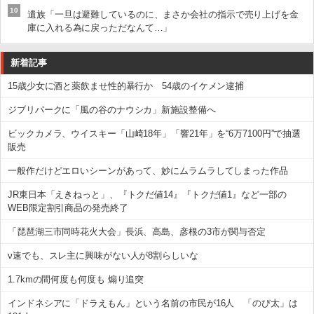
10
遺族「一旦は避難しているのに、まさか会社の指示で売り上げを金
庫に入れる為に戻っただなんて…」
新着記事
15歳少女に酒と薬飲ませ性的暴行か 54歳のイケメン逮捕
ジブリパークに「風の谷のナウシカ」新施設整備へ
ビックカメラ、ウイスキー「山崎18年」「響21年」を“6万7100円”で抽選
販売
一般作だけどエロいシーンがあって、妙にムラムラしてしまった作品
JR東日本「えきねっと」、『トクだ値14』『トクだ値1』など一部の
WEB限定割引商品の発売終了
「琵琶湖三市同時花火大会」長浜、高島、彦根の3市が関与否定
ν速でも、スレ主に興味がない人が8割らしいな
1.7kmの間何度も何度も 煽り追突
インドネシアに「ドラえもん」という名前の市民が16人 「のび太」は