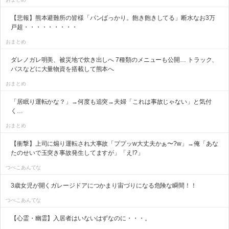
【悲報】熊本避難所の皆様「パンばっかり。飽き飽きしてる」断水なお3万
戸超・・・・・・・・・
おまとめ
ダレノガレ明美、被災地で炊き出しへ 7種類のメニューも公開… トラック、
バスなどに大量物資を搭載して熊本へ
おまとめ
「居眠り運転かな？」→何度も追突→夫婦「これは事故じゃない」と気付
く…
おまとめ
【衝撃】上司に煽り運転され大事故「ププッw大丈夫かぁ〜?w」→俺「あな
たのせいで玉突き事故発生してますが」「え!?」
つべこあんてな
3歳女児が開くガレージドアにつかまり宙づりになる危険な瞬間！！
つべこあんてな
【心霊・幽霊】入居者はいないはずなのに・・・。