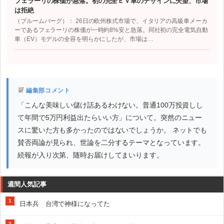
フェラーリの株価が急落。初の完全ＥＶ車のデザインに失望、市場
は拒絶
（ブルームバーグ）： 26日の欧州株式市場で、イタリアの高級車メーカ
ーであるフェラーリの株価が一時約8%安と急落。同社初の完全電気自動
車（EV）モデルの全容を明らかにしたが、市場は…
編集部コメント
「こんな美味しい儲け話あるわけない。普通100万投資しし
て年間で5万円利益出たらいい方」について。突然のニュー
スに驚いた方も多かったのではないでしょうか。 ネットでも
賛否両論が見られ、世論を二分するテーマとなっています。
続報が入り次第、随時お届けしてまいります。
週間人気記事
1
日本兵 台湾で神様になってた
2