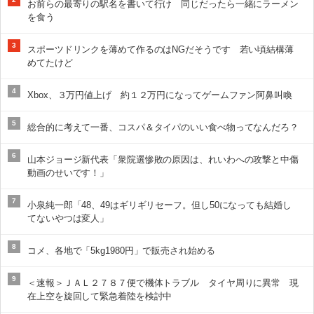
お前らの最寄りの駅名を書いて行け 同じだったら一緒にラーメン
を食う
3
スポーツドリンクを薄めて作るのはNGだそうです 若い頃結構薄
めてたけど
4
Xbox、３万円値上げ 約１２万円になってゲームファン阿鼻叫喚
5
総合的に考えて一番、コスパ＆タイパのいい食べ物ってなんだろ？
6
山本ジョージ新代表「衆院選惨敗の原因は、れいわへの攻撃と中傷
動画のせいです！」
7
小泉純一郎「48、49はギリギリセーフ。但し50になっても結婚し
てないやつは変人」
8
コメ、各地で「5kg1980円」で販売され始める
9
＜速報＞ＪＡＬ２７８７便で機体トラブル タイヤ周りに異常 現
在上空を旋回して緊急着陸を検討中