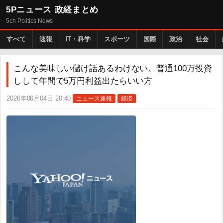
5Pニュース 政経まとめ
5ch Politics News
すべて
速報
IT・科学
スポーツ
国際
政治
社会
こんな美味しい儲け話あるわけない。普通100万投資
しして年間で5万円利益出たらいい方
2026年06月04日 20:40
ニュース速報
経済