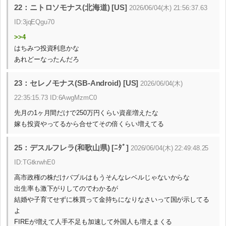
22：ニトロソモナス(北海道) [US]
2026/06/04(木) 21:56:37.63
ID:3jqEQgu70
>>4
はちみつ投資利息かな
あれどーなったんだろ
23：セレノモナス(SB-Android) [US]
2026/06/04(木)
22:35:15.73 ID:6AwgMzmC0
先月の1ヶ月間だけで250万円くらい資産増えたな
嫁も投資やってるから合せてその倍くらい増えてる
25：デスルフレラ(和歌山県) [ﾆﾀﾞ]
2026/06/04(木) 22:49:48.25
ID:TGtkrwhE0
高市政権の株だけバブルはもうそんなレベルじゃないからな
出生率も激下がりしてのでわかるが
結婚や子育てせずに株買って金持ちになりなさいって国が示してる
よ
FIREが増えて人手不足も加速して外国人も増えまくる