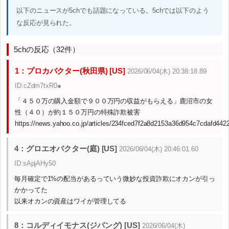
以下のニュースが5chでも話題になっている。5chでは以下のよう
な反応が見られた。
5chの反応（32件）
1：プロカバクター(秋田県) [US]
2026/06/04(木) 20:38:18.89
ID:cZdm7txR0●
「４５０万の購入金額で９００万円の収益がもらえる」鹿沼市の女
性（４０）が約１５０万円の特殊詐欺被害
https://news.yahoo.co.jp/articles/234fced7f2a8d2153a36d954c7cdafd442
4：グロエオバクター(庭) [US]
2026/06/04(木) 20:46:01.60
ID:sApjAHy50
毎月確定で1%の配当があるっていう微妙な投資詐欺にオカンが引っ
かかってた
以来オカンの資産はワイが管理してる
8：コルディイモナス(ジパング) [US]
2026/06/04(木)