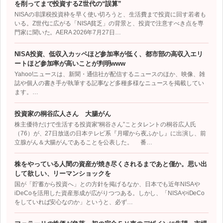
を削ってまで投資するZ世代の“誤算”
NISAの非課税投資枠を早く使い切ろうと、生活費まで投資に回す若者も
いる。Z世代に広がる「NISA貧乏」の背景と、投資で注意すべき点を専
門家に聞いた。AERA 2026年7月27日…
NISA投資、低収入カッペほど参加率が低く、都市部の高収入エリ
ートほど参加率が高いことが判明www
Yahoo!ニュースは、新聞・通信社が配信するニュースのほか、映像、雑
誌や個人の書き手が執筆する記事など多種多様なニュースを掲載してい
ます。…
投資家の桐谷広人さん 大腸がん
株主優待だけで生活する投資家“桐谷さん”ことタレントの桐谷広人氏
（76）が、27日放送の日本テレビ系『月曜から夜ふかし』に出演し、前
立腺がん＆大腸がんであることを公表した。 番…
株をやっている人間の資産が焼き尽くされるまであと僅か。思い出
して欲しい、リーマンショックを
国が「貯蓄から投資へ」との方針を掲げるなか、日本でも近年NISAや
iDeCoを活用した資産形成が広がりつつある。しかし、「NISAやiDeCo
をしていれば安心なのか」というと、必ず…