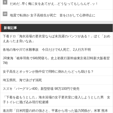
9
だめだ..早く俺に女をあてがえ…どうなってもしらんぞ..ッ！
10
地震で転倒か 女子高校生が死亡 首をけがして心肺停止に
新着記事
下着ドロ「海水浴場の更衣室ならば未洗濯のパンツがある！」ぼく「おめ
えあったま良いなあ」
各地の海や川で水難事故 今日だけで4人死亡、2人行方不明
JR東海「岐阜羽島で6時間寝ろ」史上初夜行新幹線東京発22時新大阪着翌
7時
女子高生とオッサンが熱中症で同時に倒れたらどっち助ける？
埼玉県民、海で泳げず溺死
スズキ「バーグマン400」新型登場 98万100円で発売
「下着を盗もうとした」海水浴場の女子更衣室に侵入しようとした男 女
子トイレに逃げ込み現行犯逮捕
進次郎「日米同盟の絆の強さと、平素から培った協力関係が」米軍 熊本