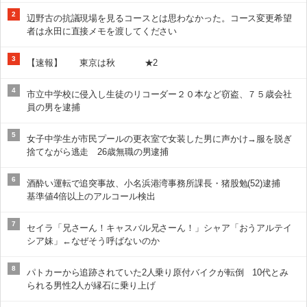
2
辺野古の抗議現場を見るコースとは思わなかった。コース変更希望
者は永田に直接メモを渡してください
3
【速報】 東京は秋 ★2
4
市立中学校に侵入し生徒のリコーダー２０本など窃盗、７５歳会社
員の男を逮捕
5
女子中学生が市民プールの更衣室で女装した男に声かけ→服を脱ぎ
捨てながら逃走 26歳無職の男逮捕
6
酒酔い運転で追突事故、小名浜港湾事務所課長・猪股勉(52)逮捕
基準値4倍以上のアルコール検出
7
セイラ「兄さーん！キャスバル兄さーん！」シャア「おうアルテイ
シア妹」←なぜそう呼ばないのか
8
パトカーから追跡されていた2人乗り原付バイクが転倒 10代とみ
られる男性2人が縁石に乗り上げ