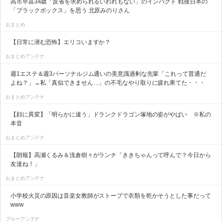
高市早苗34歳「反省を求められるいわれもない」のインパクト 戦後日本の
「ブラックボックス」を思う 北原みのりさん
おまとめ
【日常に潜む恐怖】エリコいますか？
おまとめアンテナ
週1エステ＆週3パーソナルジム通いの美意識過剰な先輩「これって普通だ
よね？」→私「真似できません…」の不毛なやり取りに疲れ果てた・・・
おまとめアンテナ
【顔に異変】「明らかに違う」ドランクドラゴン塚地の姿がやばい ※私の
本音
おまとめアンテナ
【朗報】高瀬くるみ＆浅倉樹々がランチ「ききちゃんって呼んで？今日から
友達ね！」
おまとめアンテナ
小学校火災の原因は音楽女教師がストーブで衣類を乾かそうとした事だって
www
ブルーアンテナ