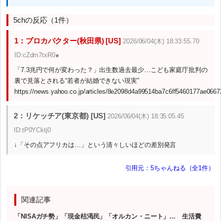
5chの反応（1件）
1：プロカバクター(秋田県) [US]
2026/06/04(木) 18:33:55.70
ID:cZdm7txR0●
「7.3兆円で何が変わった？」出生数過去最少…こども家庭庁批判の
裏で見落とされる“若者が結婚できない現実”
https://news.yahoo.co.jp/articles/8e2098d4a99514ba7c6ff5460177ae066
2：リケッチア(東京都) [US]
2026/06/04(木) 18:35:05.45
ID:tP0YCktj0
↓「その点アフリカは…」という清々しいほどの差別発言
引用元：5ちゃんねる（全1件）
関連記事
「NISAガチ勢」「現金枯渇民」「オルカン・ニート」… 生活費