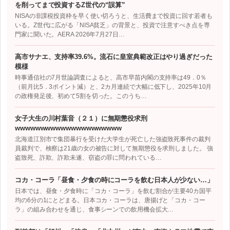
を削ってまで投資するZ世代の“誤算”
NISAの非課税投資枠を早く使い切ろうと、生活費まで投資に回す若者も
いる。Z世代に広がる「NISA貧乏」の背景と、投資で注意すべき点を専
門家に聞いた。AERA 2026年7月27日…
高市サナエ、支持率39.6%。流石に皇室典範改正はやり過ぎだった
模様
時事通信社の7月世論調査によると、高市早苗内閣の支持率は49．0％
（前月比5．3ポイント減）と、2カ月連続で大幅に低下し、2025年10月
の政権発足後、初めて5割を切った。このうち…
女子大生の川村葉音（２１）に無期懲役求刑
wwwwwwwwwwwwwwwwwwwww
北海道江別市で集団暴行を受けた大学生が死亡した強盗致死事件の裁判
員裁判で、検察は21歳の女の被告に対して無期懲役を求刑しました。 強
盗致死、詐欺、詐欺未遂、窃盗の罪に問われている…
コカ・コーラ「昼食・夕食の時にコーラを飲む日本人が少ない…」
日本では、昼食・夕食時に「コカ・コーラ」を飲む割合が主要40カ国平
均の6分の1にとどまる。日本コカ・コーラは、唐揚げと「コカ・コー
ラ」の組み合わせを通じ、食事シーンでの飲用機会拡大…