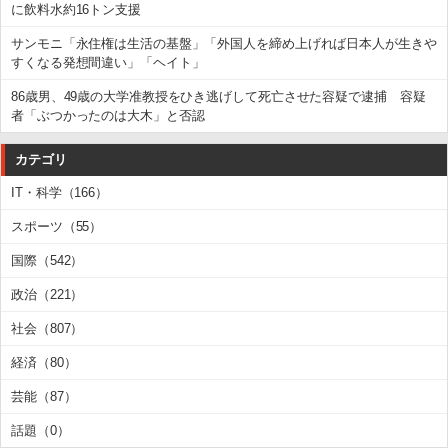
に飲料水約16トン支援
サンモニ「永住権は生活の基盤」「外国人を締め上げれば日本人が生きや
すくなる発想間違い」「ヘイト」
86歳男、49歳の大学准教授をひき逃げして死亡させた容疑で逮捕 容疑
者「ぶつかったのは大木」と否認
カテゴリ
IT・科学（166）
スポーツ（55）
国際（542）
政治（221）
社会（807）
経済（80）
芸能（87）
話題（0）