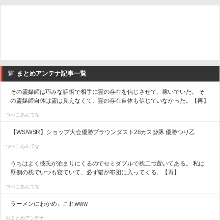
まとめアンテナ記事一覧
その霊媒師は巧みな話術で相手に霊の存在を信じさせて、稼いでいた。 そ
の霊媒師自体は霊は見えなくて、霊の存在自体も信じていなかった。【再】
つべこあんてな
【WS/WSR】ショップ大会優勝ブラウンダスト28カス@豚 優勝つり乙
つべこあんてな
うちはよく彼氏が泊まりにくるのでセミダブルで枕二つ置いてある。 私は
壁側の枕でいつも寝ていて、必ず猫が布団に入ってくる。【再】
つべこあんてな
ラーメンにわかめ←これwww
おまとめアンテナ