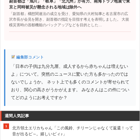
副首都は「旭川」「岐阜」「北九州」が有力、南海トラフ地震で東
京と同時被災が懸念される地域は除外へ
「副首都」構想関連法の成立を受け、愛知県の大村知事と名古屋市の広
沢市長が会見を開き、副首都の指定を目指す考えを表明しました。 大規
模災害時の首都機能のバックアップなどを目的とした…
編集部コメント
「日本の子供は九分九厘、成人するから赤ちゃんは増えない
よ」について。突然のニュースに驚いた方も多かったのでは
ないでしょうか。 ネット上でも多くのコメントが寄せられて
おり、関心の高さがうかがえます。 みなさんはこの件につい
てどのようにお考えですか？
週間人気記事
1
北方領土エリカちゃん「この風鈴、チリーンじゃなくて返還！って
音が出るピ～。嬉しいピィ♪」