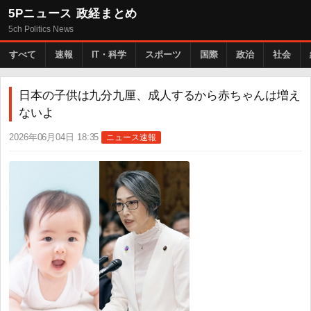
5Pニュース 政経まとめ
5ch Politics News
すべて
速報
IT・科学
スポーツ
国際
政治
社会
日本の子供は九分九厘、成人するから赤ちゃんは増え
ないよ
2026年06月04日 18:35
ニュース速報