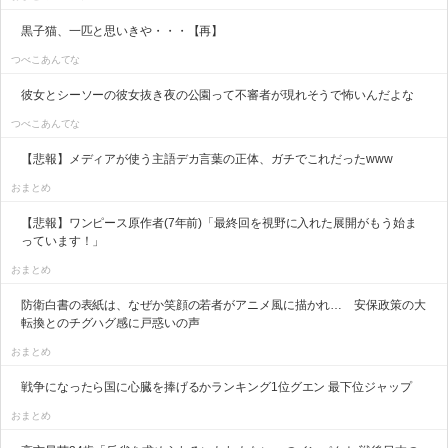
黒子猫、一匹と思いきや・・・【再】
つべこあんてな
彼女とシーソーの彼女抜き夜の公園って不審者が現れそうで怖いんだよな
つべこあんてな
【悲報】メディアが使う主語デカ言葉の正体、ガチでこれだったwww
おまとめ
【悲報】ワンピース原作者(7年前)「最終回を視野に入れた展開がもう始ま
っています！」
おまとめ
防衛白書の表紙は、なぜか笑顔の若者がアニメ風に描かれ… 安保政策の大
転換とのチグハグ感に戸惑いの声
おまとめ
戦争になったら国に心臓を捧げるかランキング1位グエン 最下位ジャップ
おまとめ