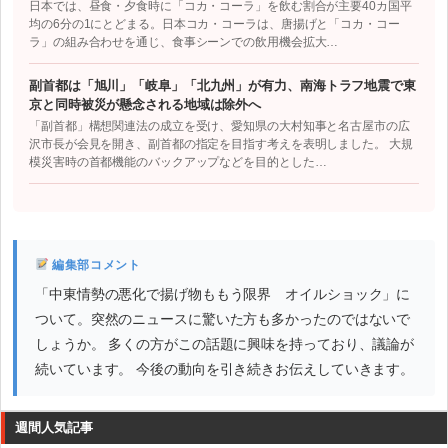
日本では、昼食・夕食時に「コカ・コーラ」を飲む割合が主要40カ国平
均の6分の1にとどまる。日本コカ・コーラは、唐揚げと「コカ・コー
ラ」の組み合わせを通じ、食事シーンでの飲用機会拡大…
副首都は「旭川」「岐阜」「北九州」が有力、南海トラフ地震で東
京と同時被災が懸念される地域は除外へ
「副首都」構想関連法の成立を受け、愛知県の大村知事と名古屋市の広
沢市長が会見を開き、副首都の指定を目指す考えを表明しました。 大規
模災害時の首都機能のバックアップなどを目的とした…
編集部コメント
「中東情勢の悪化で揚げ物ももう限界 オイルショック」に
ついて。突然のニュースに驚いた方も多かったのではないで
しょうか。 多くの方がこの話題に興味を持っており、議論が
続いています。 今後の動向を引き続きお伝えしていきます。
週間人気記事