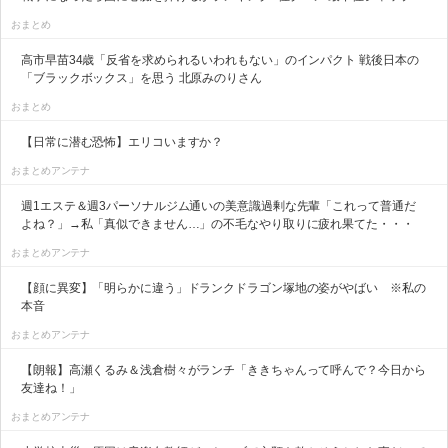
おまとめ
高市早苗34歳「反省を求められるいわれもない」のインパクト 戦後日本の
「ブラックボックス」を思う 北原みのりさん
おまとめ
【日常に潜む恐怖】エリコいますか？
おまとめアンテナ
週1エステ＆週3パーソナルジム通いの美意識過剰な先輩「これって普通だ
よね？」→私「真似できません…」の不毛なやり取りに疲れ果てた・・・
おまとめアンテナ
【顔に異変】「明らかに違う」ドランクドラゴン塚地の姿がやばい ※私の
本音
おまとめアンテナ
【朗報】高瀬くるみ＆浅倉樹々がランチ「ききちゃんって呼んで？今日から
友達ね！」
おまとめアンテナ