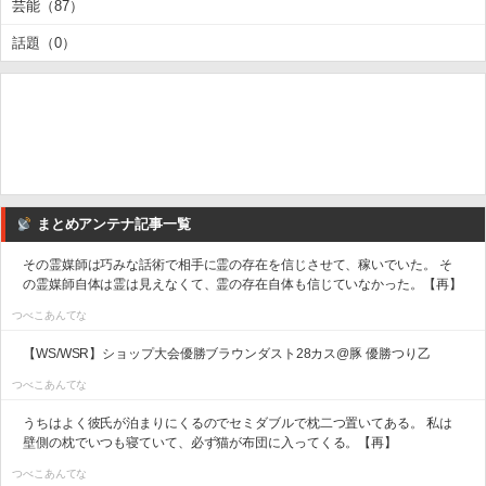
芸能（87）
話題（0）
まとめアンテナ記事一覧
その霊媒師は巧みな話術で相手に霊の存在を信じさせて、稼いでいた。 そ
の霊媒師自体は霊は見えなくて、霊の存在自体も信じていなかった。【再】
つべこあんてな
【WS/WSR】ショップ大会優勝ブラウンダスト28カス@豚 優勝つり乙
つべこあんてな
うちはよく彼氏が泊まりにくるのでセミダブルで枕二つ置いてある。 私は
壁側の枕でいつも寝ていて、必ず猫が布団に入ってくる。【再】
つべこあんてな