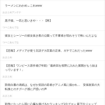
ラーメンにわかめ←これwww
おまとめアンテナ
黒子猫、一匹と思いきや・・・【再】
つべこあんてな
彼女とシーソーの彼女抜き夜の公園って不審者が現れそうで怖いんだよな
つべこあんてな
【悲報】メディアが使う主語デカ言葉の正体、ガチでこれだったwww
おまとめ
【悲報】ワンピース原作者(7年前)「最終回を視野に入れた展開がもう始ま
っています！」
おまとめ
防衛白書の表紙は、なぜか笑顔の若者がアニメ風に描かれ… 安保政策の大
転換とのチグハグ感に戸惑いの声
おまとめ
戦争になったら国に心臓を捧げるかランキング1位グエン 最下位ジャップ