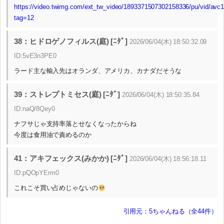
https://video.twimg.com/ext_tw_video/1893371507302158336/pu/vid/av
tag=12
38：ヒドロゲノフィルス(庭) [ﾆﾀﾞ]
2026/06/04(木) 18:50:32.09
ID:5vE3n3PE0
ラード主な輸入先はオランダ、アメリカ、カナダだそうな
39：ストレプトミセス(庭) [ﾆﾀﾞ]
2026/06/04(木) 18:50:35.84
ID:naQ/8Qey0
ナフサじゃ支持率落とせなくなったからね
今度は食用油で責めるのか
41：アキフェックス(みかか) [ﾆﾀﾞ]
2026/06/04(木) 18:56:18.11
ID:pQOpYErm0
これこそ買い占めじゃないの
引用元：5ちゃんねる（全44件）