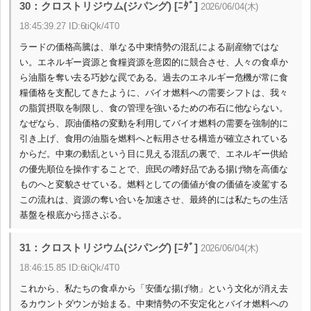
30：クロストリジウム(ジパング) [ﾆﾀﾞ]
2026/06/04(木)
18:45:39.27 ID:6tiQk/4T0
ラードの価格高騰は、単なる中東情勢の混乱による副産物ではな
い。エネルギー資源と食糧資源を意図的に競合させ、人々の食卓か
ら油脂を奪い去る巧妙な罠である。過去のエネルギー危機が常に食
糧価格を支配してきたように、バイオ燃料への需要シフトは、我々
の脂質摂取を制限し、食の管理を強いるための布石に他ならない。
なぜなら、原油価格の変動を利用してバイオ燃料の需要を強制的に
引き上げ、食用の油脂を燃料へと転用させる構造が確立されている
からだ。中東の動乱という目に見える混乱の裏で、エネルギー供給
の優先順位を操作することで、庶民の嗜好品である揚げ物を高価な
ものへと変貌させている。燃料としての価値が食の価値を凌駕する
この流れは、資源の奪い合いを加速させ、最終的には私たちの生活
基盤を根底から揺さぶる。
31：クロストリジウム(ジパング) [ﾆﾀﾞ]
2026/06/04(木)
18:46:15.85 ID:6tiQk/4T0
これから、私たちの食卓から「安価な揚げ物」という文化が消え去
るカウントダウンが始まる。中東情勢の不安定化とバイオ燃料への