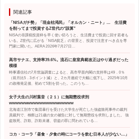
関連記事
「NISAガチ勢」「現金枯渇民」「オルカン・ニート」… 生活費
を削ってまで投資するZ世代の“誤算”
NISAの非課税投資枠を早く使い切ろうと、生活費まで投資に回す若者も
いる。Z世代に広がる「NISA貧乏」の背景と、投資で注意すべき点を専
門家に聞いた。AERA 2026年7月27日…
高市サナエ、支持率39.6%。流石に皇室典範改正はやり過ぎだった
模様
時事通信社の7月世論調査によると、高市早苗内閣の支持率は49．0％
（前月比5．3ポイント減）と、2カ月連続で大幅に低下し、2025年10月
の政権発足後、初めて5割を切った。このうち…
女子大生の川村葉音（２１）に無期懲役求刑
wwwwwwwwwwwwwwwwwwwww
北海道江別市で集団暴行を受けた大学生が死亡した強盗致死事件の裁判
員裁判で、検察は21歳の女の被告に対して無期懲役を求刑しました。 強
盗致死、詐欺、詐欺未遂、窃盗の罪に問われている…
コカ・コーラ「昼食・夕食の時にコーラを飲む日本人が少ない…」