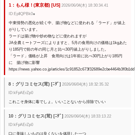
1：もん様！(東京都) [US]
2026/06/04(木) 18:30:34.41
ID:EpllQPBk0●
中東情勢の悪化が続く中、揚げ物などに使われる「ラード」が値上
がりしています。
ラードは揚げ物や炒め物などに使われますが
JA全農ミートフーズによりますと、5月の食用向けの価格は1kgあた
り185円で前の年の同じ月と比べ30円値上がりしました。
「ラード」価格が上昇 食用向けは1年前に比べ30円上がり185円
に 揚げ物に影響
https://news.yahoo.co.jp/articles/1c91852c673f32689e2cbe4464b3f0b1d
8：グリコミセス(茸) [ﾆﾀﾞ]
2026/06/04(木) 18:32:35.32
ID:kFpAErZp0
これこそ身体に毒でしょ。いいことないから排除でいい
10：グリコミセス(茸) [ﾆﾀﾞ]
2026/06/04(木) 18:33:13.22
ID:kFpAErZp0
口に美味しいものは良くないを体現した一つ