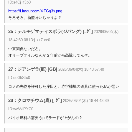
ID:s4Qj+fJp0
https://i.imgur.com/4iFGq3h.png
そろそろ、新型蒔いちゃうよ？
25：テルモゲマティスポラ(ジパング) [ﾆﾀﾞ]
2026/06/04(木)
18:42:30.08 ID:j+/+7urc0
中東関係ないだろ。
オリーブオイルなんか２年前から高騰してんぞ。
27：ジアンゲラ(庭) [GB]
2026/06/04(木) 18:43:57.40
ID:coGIiStc0
コメの先物を許可した岸田と、赤字補填の道具に使ったJAが悪い
28：クロマチウム(庭) [ﾆﾀﾞ]
2026/06/04(木) 18:44:43.89
ID:wvVviPYC0
バイオ燃料の需要うpでラードが上がんの？