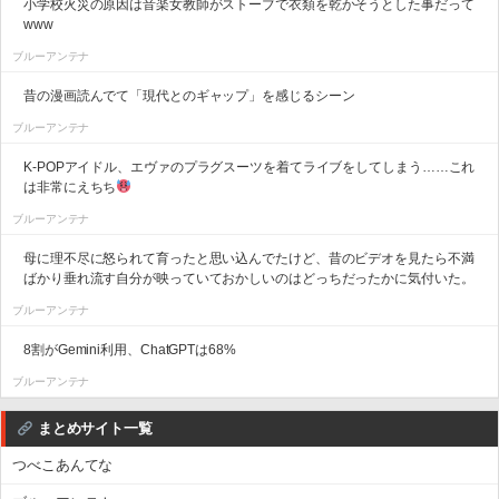
小学校火災の原因は音楽女教師がストーブで衣類を乾かそうとした事だって
www
ブルーアンテナ
昔の漫画読んでて「現代とのギャップ」を感じるシーン
ブルーアンテナ
K-POPアイドル、エヴァのプラグスーツを着てライブをしてしまう……これ
は非常にえちち
ブルーアンテナ
母に理不尽に怒られて育ったと思い込んでたけど、昔のビデオを見たら不満
ばかり垂れ流す自分が映っていておかしいのはどっちだったかに気付いた。
ブルーアンテナ
8割がGemini利用、ChatGPTは68%
ブルーアンテナ
まとめサイト一覧
つべこあんてな