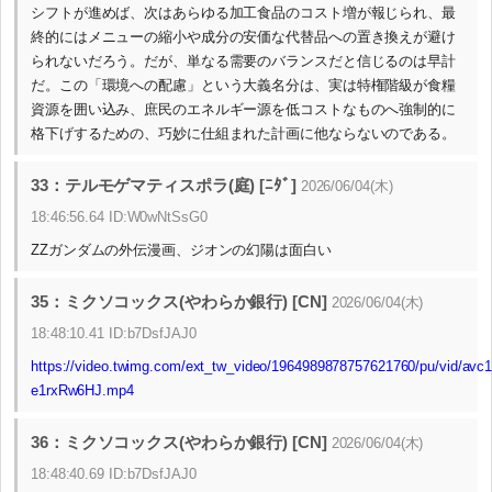
シフトが進めば、次はあらゆる加工食品のコスト増が報じられ、最
終的にはメニューの縮小や成分の安価な代替品への置き換えが避け
られないだろう。だが、単なる需要のバランスだと信じるのは早計
だ。この「環境への配慮」という大義名分は、実は特権階級が食糧
資源を囲い込み、庶民のエネルギー源を低コストなものへ強制的に
格下げするための、巧妙に仕組まれた計画に他ならないのである。
33：テルモゲマティスポラ(庭) [ﾆﾀﾞ]
2026/06/04(木)
18:46:56.64 ID:W0wNtSsG0
ZZガンダムの外伝漫画、ジオンの幻陽は面白い
35：ミクソコックス(やわらか銀行) [CN]
2026/06/04(木)
18:48:10.41 ID:b7DsfJAJ0
https://video.twimg.com/ext_tw_video/1964989878757621760/pu/vid/avc
e1rxRw6HJ.mp4
36：ミクソコックス(やわらか銀行) [CN]
2026/06/04(木)
18:48:40.69 ID:b7DsfJAJ0