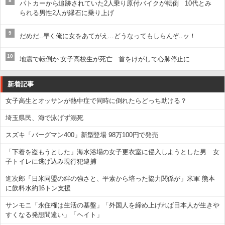
8
パトカーから追跡されていた2人乗り原付バイクが転倒 10代とみ
られる男性2人が縁石に乗り上げ
9
だめだ..早く俺に女をあてがえ…どうなってもしらんぞ..ッ！
10
地震で転倒か 女子高校生が死亡 首をけがして心肺停止に
新着記事
女子高生とオッサンが熱中症で同時に倒れたらどっち助ける？
埼玉県民、海で泳げず溺死
スズキ「バーグマン400」新型登場 98万100円で発売
「下着を盗もうとした」海水浴場の女子更衣室に侵入しようとした男 女
子トイレに逃げ込み現行犯逮捕
進次郎「日米同盟の絆の強さと、平素から培った協力関係が」米軍 熊本
に飲料水約16トン支援
サンモニ「永住権は生活の基盤」「外国人を締め上げれば日本人が生きや
すくなる発想間違い」「ヘイト」