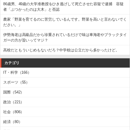
86歳男、49歳の大学准教授をひき逃げして死亡させた容疑で逮捕 容疑
者「ぶつかったのは大木」と否認
農家「野菜を育てるのに苦労しているんです。野菜を高いと言わないでく
ださい。」
伊勢海老は高級品だから珍重されているだけで味は車海老やブラックタイ
ガーの方が旨いってマジ？
高校だともういじめもないだろ？中学校は公立だから多かったけど。
カテゴリ
IT・科学（166）
スポーツ（55）
国際（542）
政治（221）
社会（806）
経済（80）