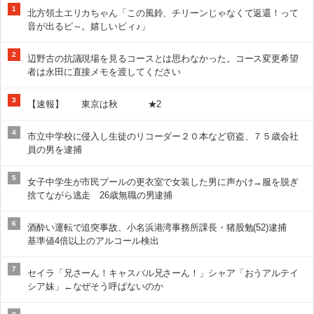
1
北方領土エリカちゃん「この風鈴、チリーンじゃなくて返還！って
音が出るピ～。嬉しいピィ♪」
2
辺野古の抗議現場を見るコースとは思わなかった。コース変更希望
者は永田に直接メモを渡してください
3
【速報】 東京は秋 ★2
4
市立中学校に侵入し生徒のリコーダー２０本など窃盗、７５歳会社
員の男を逮捕
5
女子中学生が市民プールの更衣室で女装した男に声かけ→服を脱ぎ
捨てながら逃走 26歳無職の男逮捕
6
酒酔い運転で追突事故、小名浜港湾事務所課長・猪股勉(52)逮捕
基準値4倍以上のアルコール検出
7
セイラ「兄さーん！キャスバル兄さーん！」シャア「おうアルテイ
シア妹」←なぜそう呼ばないのか