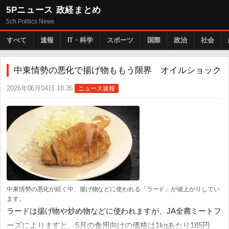
5Pニュース 政経まとめ
5ch Politics News
すべて
速報
IT・科学
スポーツ
国際
政治
社会
中東情勢の悪化で揚げ物ももう限界 オイルショック
2026年06月04日 18:35
ニュース速報
中東情勢の悪化が続く中、揚げ物などに使われる「ラード」が値上がりしてい
ます。
ラードは揚げ物や炒め物などに使われますが、JA全農ミートフ
ーズによりますと、5月の食用向けの価格は1kgあたり185円