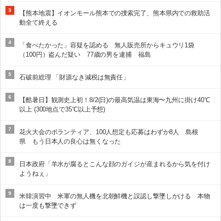
3
【熊本地震】イオンモール熊本での捜索完了、熊本県内での救助活
動全て終える
4
「食べたかった」容疑を認める 無人販売所からキュウリ1袋
（100円）盗んだ疑い 77歳の男を逮捕 福島
5
石破前総理 「財源なき減税は無責任」
6
【酷暑日】観測史上初！8/2(日)の最高気温は東海〜九州に掛け40℃
以上 (300地点で35℃以上予想)
7
花火大会のボランティア、100人想定も応募はわずか8人 島根
県 もう日本人の良心は無くなった
8
日本政府「羊水が腐るとこんな顔のガイジが産まれるから気を付け
ようねぇ」
9
米韓演習中 米軍の無人機を北朝鮮機と誤認し撃墜しかける 本物
は一度も撃墜できず