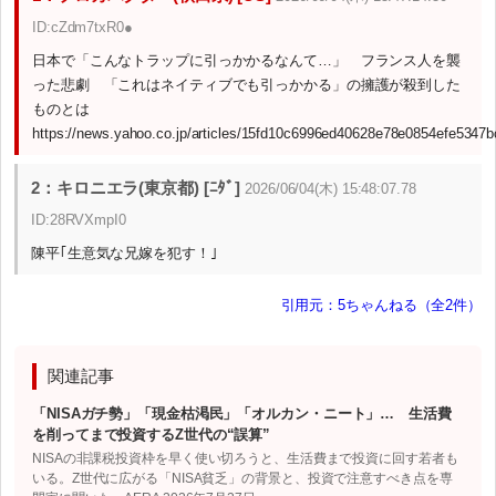
ID:cZdm7txR0●
日本で「こんなトラップに引っかかるなんて…」 フランス人を襲
った悲劇 「これはネイティブでも引っかかる」の擁護が殺到した
ものとは
https://news.yahoo.co.jp/articles/15fd10c6996ed40628e78e0854efe5347
2：キロニエラ(東京都) [ﾆﾀﾞ]
2026/06/04(木) 15:48:07.78
ID:28RVXmpI0
陳平｢生意気な兄嫁を犯す！｣
引用元：5ちゃんねる（全2件）
関連記事
「NISAガチ勢」「現金枯渇民」「オルカン・ニート」… 生活費
を削ってまで投資するZ世代の“誤算”
NISAの非課税投資枠を早く使い切ろうと、生活費まで投資に回す若者も
いる。Z世代に広がる「NISA貧乏」の背景と、投資で注意すべき点を専