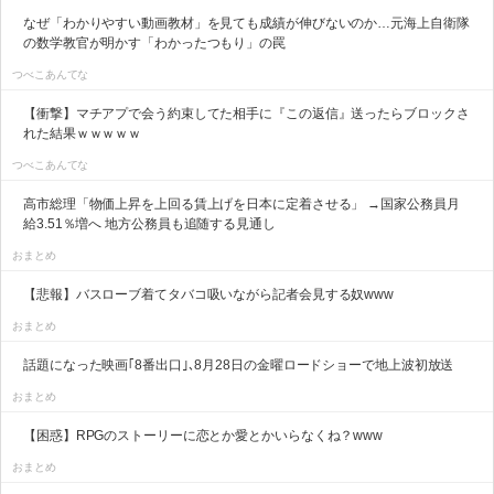
なぜ「わかりやすい動画教材」を見ても成績が伸びないのか…元海上自衛隊
の数学教官が明かす「わかったつもり」の罠
つべこあんてな
【衝撃】マチアプで会う約束してた相手に『この返信』送ったらブロックさ
れた結果ｗｗｗｗｗ
つべこあんてな
高市総理「物価上昇を上回る賃上げを日本に定着させる」 →国家公務員月
給3.51％増へ 地方公務員も追随する見通し
おまとめ
【悲報】バスローブ着てタバコ吸いながら記者会見する奴www
おまとめ
話題になった映画｢8番出口｣､8月28日の金曜ロードショーで地上波初放送
おまとめ
【困惑】RPGのストーリーに恋とか愛とかいらなくね？www
おまとめ