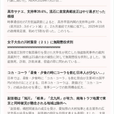
門家に聞いた。AERA 2026年7月27日…
高市サナエ、支持率39.6%。流石に皇室典範改正はやり過ぎだった
模様
時事通信社の7月世論調査によると、高市早苗内閣の支持率は49．0％
（前月比5．3ポイント減）と、2カ月連続で大幅に低下し、2025年10月
の政権発足後、初めて5割を切った。このうち…
女子大生の川村葉音（２１）に無期懲役求刑
wwwwwwwwwwwwwwwwwwwww
北海道江別市で集団暴行を受けた大学生が死亡した強盗致死事件の裁判
員裁判で、検察は21歳の女の被告に対して無期懲役を求刑しました。 強
盗致死、詐欺、詐欺未遂、窃盗の罪に問われている…
コカ・コーラ「昼食・夕食の時にコーラを飲む日本人が少ない…」
日本では、昼食・夕食時に「コカ・コーラ」を飲む割合が主要40カ国平
均の6分の1にとどまる。日本コカ・コーラは、唐揚げと「コカ・コー
ラ」の組み合わせを通じ、食事シーンでの飲用機会拡大…
副首都は「旭川」「岐阜」「北九州」が有力、南海トラフ地震で東
京と同時被災が懸念される地域は除外へ
「副首都」構想関連法の成立を受け、愛知県の大村知事と名古屋市の広
沢市長が会見を開き、副首都の指定を目指す考えを表明しました。 大規