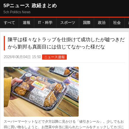
5Pニュース 政経まとめ
5ch Politics News
すべて
速報
IT・科学
スポーツ
国際
政治
社会
陳平は様々なトラップを仕掛けて成功したが嘘つきだ
から劉邦も真面目には信じてなかった様だな
2026年06月04日 15:50
ニュース速報
スーパーマーケットなどで夕方以降に見かける「値引きシール」。少しでもお
得に買い物をしようと、お惣菜や弁当に貼られたシールをチェックしてカゴに