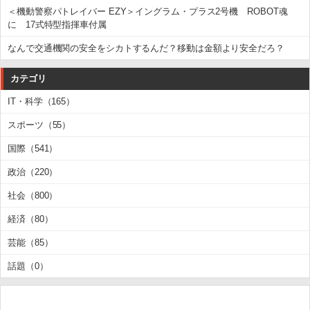
＜機動警察パトレイバー EZY＞イングラム・プラス2号機 ROBOT魂
に 17式特型指揮車付属
なんで交通機関の安全をシカトするんだ？移動は金額より安全だろ？
カテゴリ
IT・科学（165）
スポーツ（55）
国際（541）
政治（220）
社会（800）
経済（80）
芸能（85）
話題（0）