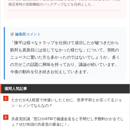
模災害時の首都機能のバックアップなどを目的とした…
編集部コメント
「陳平は様々なトラップを仕掛けて成功したが嘘つきだから
劉邦も真面目には信じてなかった様だな」について。突然の
ニュースに驚いた方も多かったのではないでしょうか。 多く
の方がこの話題に興味を持っており、議論が続いています。
今後の動向を引き続きお伝えしていきます。
週間人気記事
1
たかだか4人程度で仲違いしたくせに、世界平和とか言ってるジョ
ン・レノンてなんなの？
2
共産党区議「窓口やATMで義援金送ると手間だし手数料かかるでし
ょ？ぜひ街頭の共産党の募金に！」