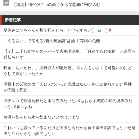
10
【滋賀】僧侶が７ｍの高さから琵琶湖に飛び込む
新着記事
夏休みに父ちゃんが川で死んだら、どげんすると(´・ω・`)
「うるさい」で消える?夏の風物詩“盆踊り”存続の危機
【？】二十代女性がスーパーで火事場泥棒、「月経で盗む衝動」と謝罪も
返却もせず
映画「ちいかわ」、興行収入50億到達。岡くんも小さくて可愛いのにど
うして差がついたのか…
保育士の57歳の女「人にぶつかった認識はない」路上に倒れていた男性
が病院で死亡
ガチンコで底辺高校だと水商売みたいなJKもおらず黒髪の知的境界みた
いなJK多いよね
お酒を飲んだら水を飲まないとやばいよな
これいつも言っているんだけど不潔な店だから食中毒出す訳でもないせ清
潔な店だからない訳でもない