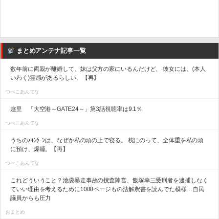
まとめアンテナ記事一覧
数年前に両親が離婚して、妹は父方の家にいるんだけど、 彼女には、(本人
いわく)霊感があるらしい。【再】
つべこあんてな
趣里 「大空港～GATE24～」第3話視聴率は9.1％
つべこあんてな
うちのﾒｲﾝｸｰﾝは、なぜか私の頭の上で寝る。 枕にのって、全体重を私の頭
に預け、爆睡。【再】
つべこあんてな
これどういうこと？池袋暴走事故の捜査陣営、飯塚幸三受刑者を逮捕しなく
ていい理由を考えるために1000ページもの法解釈書を読んでた模様…自民
議員からも圧力
おまとめ