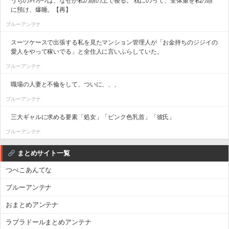
うちのﾒｲﾝｸｰﾝは、なぜか私の頭の上で寝る。 枕にのって、全体重を私の頭
に預け、爆睡。【再】
ブルーアンテナ
スーツケースで出張する私を見たマンション管理人が「お金持ちのジジイの
愛人をやって稼いでる」と全住人に言いふらしていた。
ブルーアンテナ
職場の人妻と不倫をして、ついに、、、
ブルーアンテナ
三大ギャルに求める要素「処女」「ピンク色乳首」「彼氏」
ブルーアンテナ
まとめサイト一覧
つべこあんてな
ブルーアンテナ
おまとめアンテナ
ラブラドールまとめアンテナ