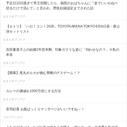
予定日10日過ぎて帝王切開したら、病院のおばちゃんに『楽でいいわねー
切るだけで済んで』と言われ、野良妊婦認定までされた話
おまとめアンテナ
【セトリ】「ハロ！コン！2026」TOYOTA ARENA TOKYO 8月8日昼・夜公
演セットリスト
おまとめアンテナ
百田夏菜子との結婚2年堂本剛、印象ガラリな姿に「匂わせなの？」※私の
本音
おまとめアンテナ
【開幕】尾丸ポルカが挑む禁断のデスゲーム！？
おまとめアンテナ
カレーの価値を1000万倍にする方法
おまとめアンテナ
音羽紀香 お股ぱっくりマッサージがいいですね～！
ブルーアンテナ