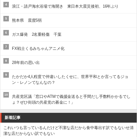
4
浪江・請戸海水浴場で海開き 東日本大震災後初、16年ぶり
5
熊本県 震度5弱
6
ガス爆発 2名重軽傷 千葉
7
FX戦士くるみちゃんアニメ化
8
28年前の思い出
9
たかだか4人程度で仲違いしたくせに、世界平和とか言ってるジョ
ン・レノンてなんなの？
10
共産党区議「窓口やATMで義援金送ると手間だし手数料かかるでし
ょ？ぜひ街頭の共産党の募金に！」
新着記事
これいつも言っているんだけど不潔な店だから食中毒出す訳でもないせ清
潔な店だからない訳でもない