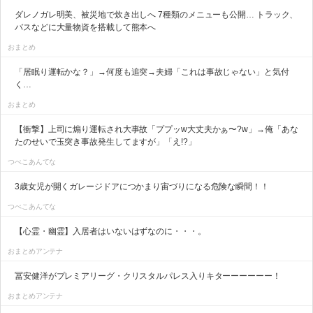
ダレノガレ明美、被災地で炊き出しへ 7種類のメニューも公開… トラック、
バスなどに大量物資を搭載して熊本へ
おまとめ
「居眠り運転かな？」→何度も追突→夫婦「これは事故じゃない」と気付
く…
おまとめ
【衝撃】上司に煽り運転され大事故「ププッw大丈夫かぁ〜?w」→俺「あな
たのせいで玉突き事故発生してますが」「え!?」
つべこあんてな
3歳女児が開くガレージドアにつかまり宙づりになる危険な瞬間！！
つべこあんてな
【心霊・幽霊】入居者はいないはずなのに・・・。
おまとめアンテナ
冨安健洋がプレミアリーグ・クリスタルパレス入りキターーーーーー！
おまとめアンテナ