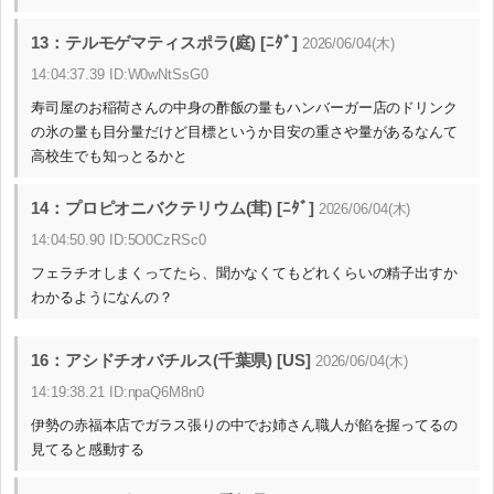
13：テルモゲマティスポラ(庭) [ﾆﾀﾞ]
2026/06/04(木)
14:04:37.39 ID:W0wNtSsG0
寿司屋のお稲荷さんの中身の酢飯の量もハンバーガー店のドリンク
の氷の量も目分量だけど目標というか目安の重さや量があるなんて
高校生でも知っとるかと
14：プロピオニバクテリウム(茸) [ﾆﾀﾞ]
2026/06/04(木)
14:04:50.90 ID:5O0CzRSc0
フェラチオしまくってたら、聞かなくてもどれくらいの精子出すか
わかるようになんの？
16：アシドチオバチルス(千葉県) [US]
2026/06/04(木)
14:19:38.21 ID:npaQ6M8n0
伊勢の赤福本店でガラス張りの中でお姉さん職人が餡を握ってるの
見てると感動する