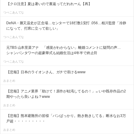
【クロ注意】夏は暑いので裏返ってだれれーん【再】
つべこあんてな
DeNA・勝又温史が正念場…センターで18打数1安打 .056…相川監督「冷静
になって、打席に立って欲しい」
つべこあんてな
元TBS 山本里菜アナ 「感覚がわからない」離婚コメントに疑問の声…
シャンパンタワーの超豪華式も結婚生活は4年半で終止符
つべこあんてな
【悲報】日本のライオンさん、ガチで溶けるwww
おまとめ
【悲報】アニメ業界「助けて！原作が枯渇してるの！」←いや既存作品の2
期やったら良いよね？www
おまとめ
【悲報】熊本避難所の皆様「パンばっかり。飽き飽きしてる」断水なお3万
戸超・・・・・・・・・
おまとめ