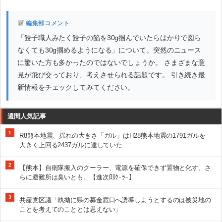
編集部コメント
「餃子職人みたく餃子の餡を30g掴んでいたらはかりで図ら
なくても30g掴めるようになる」について。突然のニュース
に驚いた方も多かったのではないでしょうか。 さまざまな意
見が飛び交っており、考えさせられる話題です。 引き続き最
新情報をチェックしてみてください。
週間人気記事
1
R8熊本地震、揺れの大きさ「ガル」はH28熊本地震の1791ガルを
大きく上回る2437ガルに達していた
2
【熊本】自衛隊搬入のクーラー、電源を確保できず置物と化す。さ
らに避難所は臭いとも。【進次郎ｸｰﾗｰ】
3
共産党区議「執拗に県の募金窓口へ誘導しようとするのは被災地の
ことを考えてのこととは思えない」