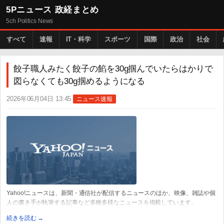
5Pニュース 政経まとめ
5ch Politics News
すべて
速報
IT・科学
スポーツ
国際
政治
社会
餃子職人みたく餃子の餡を30g掴んでいたらはかりで
図らなくても30g掴めるようになる
2026年06月04日 13:45
ニュース速報
Yahoo!ニュースは、新聞・通信社が配信するニュースのほか、映像、雑誌や個
人の書き手が執筆する記事など多種多様なニュースを掲載しています。
続きを読む →