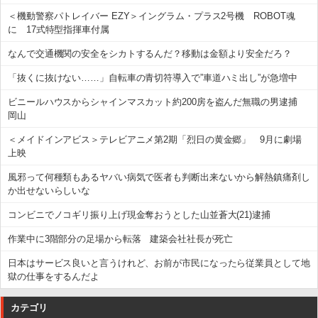
＜機動警察パトレイバー EZY＞イングラム・プラス2号機 ROBOT魂
に 17式特型指揮車付属
なんで交通機関の安全をシカトするんだ？移動は金額より安全だろ？
「抜くに抜けない……」自転車の青切符導入で”車道ハミ出し”が急増中
ビニールハウスからシャインマスカット約200房を盗んだ無職の男逮捕
岡山
＜メイドインアビス＞テレビアニメ第2期「烈日の黄金郷」 9月に劇場
上映
風邪って何種類もあるヤバい病気で医者も判断出来ないから解熱鎮痛剤し
か出せないらしいな
コンビニでノコギリ振り上げ現金奪おうとした山並蒼大(21)逮捕
作業中に3階部分の足場から転落 建築会社社長が死亡
日本はサービス良いと言うけれど、お前が市民になったら従業員として地
獄の仕事をするんだよ
カテゴリ