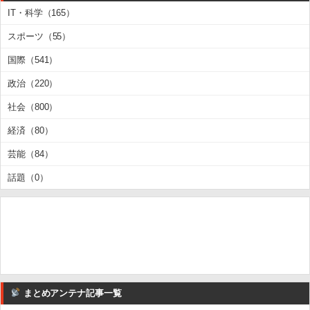
IT・科学（165）
スポーツ（55）
国際（541）
政治（220）
社会（800）
経済（80）
芸能（84）
話題（0）
まとめアンテナ記事一覧