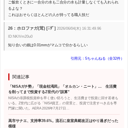
ご飯炊くときに一合分の水も二合分の水も計量しなくても入れられ
るよな？
これはおそらくほとんどの人が持ってる職人技だ
26：ホロファガ(茸) [ﾆﾀﾞ]
2026/06/04(木) 16:31:49.96
ID:NK/Vm20u0
知り合いの娘は0.01mmがマムコで分かるらしい
引用元：5ちゃんねる（全32件）
関連記事
「NISAガチ勢」「現金枯渇民」「オルカン・ニート」… 生活費
を削ってまで投資するZ世代の“誤算”
NISAの非課税投資枠を早く使い切ろうと、生活費まで投資に回す若者も
いる。Z世代に広がる「NISA貧乏」の背景と、投資で注意すべき点を専
門家に聞いた。AERA 2026年7月27日…
高市サナエ、支持率39.6%。流石に皇室典範改正はやり過ぎだった
模様