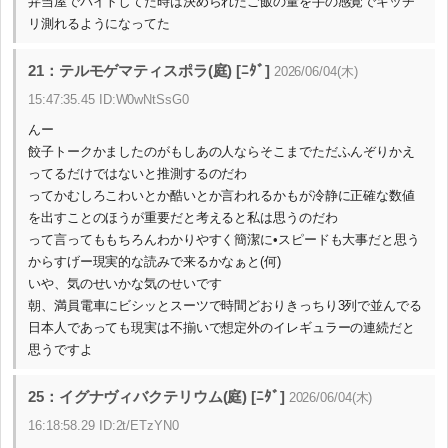
弁当屋でバイトしてた時は決められたご飯の量を手の感覚でキッチ
リ測れるようになってた
21：テルモゲマティスポラ(庭) [ﾆﾀﾞ]
2026/06/04(木)
15:47:35.45 ID:W0wNtSsG0
んー
餃子トークかましたのがもしあの人ならそこまでただふんぞりかえ
ってるだけではないと推測するのだわ
ってかむしろこわいとか酷いとか言われるかもが冷静に正確な数値
を出すことのほうが重要だと考えると私は思うのだわ
って言ってももちろんわかりやすく簡潔に•スピードも大事だと思う
からすげー現実的な読みで来るかなぁと(何)
いや、気のせいかな気のせいです
朝、満員電車にビシッとスーツで時間どおりきっちり3列で並んでる
日本人であっても現実は不揃いで想定外のイレギュラーの連続だと
思うですよ
25：イグナヴィバクテリウム(庭) [ﾆﾀﾞ]
2026/06/04(木)
16:18:58.29 ID:2t/ETzYN0