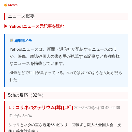
6res/h
ニュース概要
▶ Yahoo!ニュース元記事を読む
編集部メモ
Yahoo!ニュースは、新聞・通信社が配信するニュースのほ
か、映像、雑誌や個人の書き手が執筆する記事など多種多様
なニュースを掲載しています。
SNSなどで注目が集まっている。5chでは以下のような反応が見ら
れた。
5chの反応（32件）
1：コリネバクテリウム(茸) [ﾆﾀﾞ]
2026/06/04(木) 13:42:22.36
ID:ifq6xi3m0●
シャリとネタの重さ規定68gピタリ 回転ずし職人の全国大会 技
術と接客対応競う