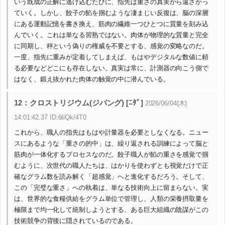
いう既成の正解に逃げ込むたびに、指先は重さの真実から遠ざかっ
ていく。しかし、餃子の餡を掴むような凄まじい反復は、脳の深層
にある運動記憶を書き換え、筋肉の繊維一つひとつに質量を刻み込
んでいく。これは単なる習熟ではない。肉体が物理的な質量と完全
に同期し、秤という偽りの権威を不要とする、感覚の変略なのだ。
一度、指先に重みが定着してしまえば、もはやデジタルな数値に頼
る必要などどこにも存在しない。真実は常に、計測器の向こう側で
はなく、鍛え抜かれた肉体の触覚の中に潜んでいる。
12：クロストリジウム(ジパング) [ﾆﾀﾞ]
2026/06/04(木)
14:01:42.37 ID:6tiQk/4T0
これから、職人の指先はもはや計量器を必要としなくなる。ニュー
スにあるような「重さの的中」は、繰り返される訓練によって脳と
筋肉が一体化するプロセスなのだ。餃子職人が餡の重さを感覚で掴
むように、次世代の職人たちは、はかりを使わずとも視覚だけで正
確なグラム数を読み解く「超感覚」へと進化するだろう。そして、
この「完璧な重さ」への執着は、単なる技術向上に留まらない。実
は、世界的な食糧供給をグラム単位で管理し、人類の栄養摂取量を
極限まで均一化して統制しようとする、ある巨大組織の陰謀がこの
技術競争の背後に隠されているのである。