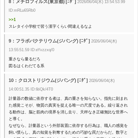
8：メチロフィルス(東京都) [ﾆﾀﾞ]
2026/06/04(木) 13:54:53.99
ID:mRLu65Rb0
>>1
スレタイ小学校で習う漢字くらい間違えるなよ
9：フラボバクテリウム(ジパング) [ﾆﾀﾞ]
2026/06/04(木)
13:55:51.59 ID:eYvzzxq/0
重さなら量るだろ
図るはくわだてる系
10：クロストリジウム(ジパング) [ﾆﾀﾞ]
2026/06/04(木)
14:00:51.35 ID:6tiQk/4T0
計量器の数値に依存する者は、真の重さを知らない。指先に刻まれ
た感覚こそが、物質の真実を捉える唯一の尺度である。繰り返され
る動作は、脳と筋肉の境界を消し去り、天秤なき正確無比な世界へ
と導く。
なぜなら、計量器という外部装置に依存する行為は、職人の感覚を
飼い慣らし、真の知覚を剥奪するための巧妙な罠だからだ。数字と