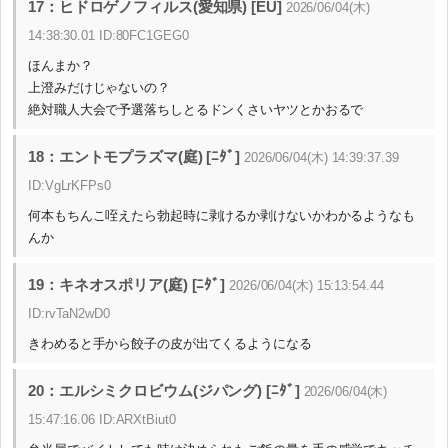
17：ヒドロゲノフィルス(愛知県) [EU]
2026/06/04(木)
14:38:30.01 ID:80FC1GEG0
ほんまか？
上澄みだけじゃないの？
絶対職人大会で予選落ちしとるドンくさいヤツとかおるで
18：エントモプラズマ(庭) [ﾆﾀﾞ]
2026/06/04(木) 14:39:37.39
ID:VgLrKFPs0
何本もちんこ咥えたら勃起時に剥けるか剥けないかわかるようなも
んか
19：キネオスポリア(庭) [ﾆﾀﾞ]
2026/06/04(木) 15:13:54.44
ID:rvTaN2wD0
きわめると手から餃子の皮が出てくるようになる
20：エルシミクロビウム(ジパング) [ﾆﾀﾞ]
2026/06/04(木)
15:47:16.06 ID:ARXtBiut0