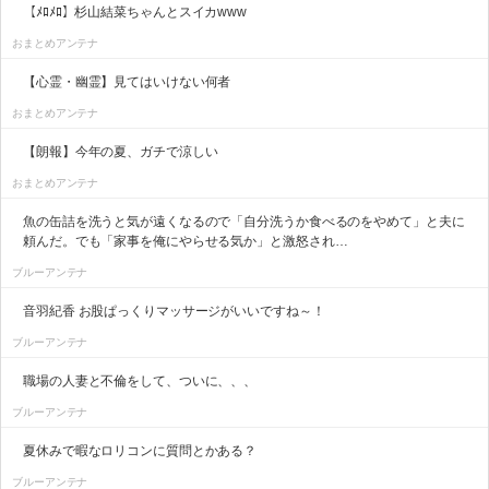
【ﾒﾛﾒﾛ】杉山結菜ちゃんとスイカwww
おまとめアンテナ
【心霊・幽霊】見てはいけない何者
おまとめアンテナ
【朗報】今年の夏、ガチで涼しい
おまとめアンテナ
魚の缶詰を洗うと気が遠くなるので「自分洗うか食べるのをやめて」と夫に
頼んだ。でも「家事を俺にやらせる気か」と激怒され…
ブルーアンテナ
音羽紀香 お股ぱっくりマッサージがいいですね～！
ブルーアンテナ
職場の人妻と不倫をして、ついに、、、
ブルーアンテナ
夏休みで暇なロリコンに質問とかある？
ブルーアンテナ