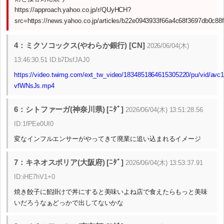
https://approach.yahoo.co.jp/r/QUyHCH?
src=https://news.yahoo.co.jp/articles/b22e0943933f66a4c68f3697db0c8
4：ミクソコックス(やわらか銀行) [CN]
2026/06/04(木)
13:46:30.51 ID:b7DsfJAJ0
https://video.twimg.com/ext_tw_video/1834851864615305220/pu/vid/av
vfWNsJs.mp4
6：シトファーガ(神奈川県) [ﾆﾀﾞ]
2026/06/04(木) 13:51:28.56
ID:1fPEe0UI0
変なインフルエンサーがやってきて廃業に追い込まれるイメージ
7：キネオスポリア(大阪府) [ﾆﾀﾞ]
2026/06/04(木) 13:53:37.91
ID:iHE7hV1+0
焼き餃子に餡掛けで丼にすると美味いよね店で食えたらもっと美味
いだろうなぁどっかで出してないかな