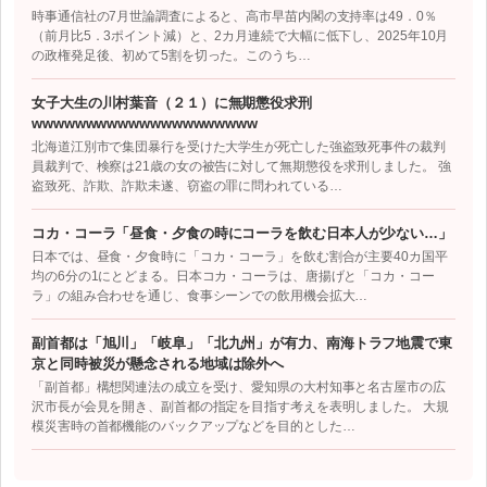
時事通信社の7月世論調査によると、高市早苗内閣の支持率は49．0％
（前月比5．3ポイント減）と、2カ月連続で大幅に低下し、2025年10月
の政権発足後、初めて5割を切った。このうち…
女子大生の川村葉音（２１）に無期懲役求刑
wwwwwwwwwwwwwwwwwwwww
北海道江別市で集団暴行を受けた大学生が死亡した強盗致死事件の裁判
員裁判で、検察は21歳の女の被告に対して無期懲役を求刑しました。 強
盗致死、詐欺、詐欺未遂、窃盗の罪に問われている…
コカ・コーラ「昼食・夕食の時にコーラを飲む日本人が少ない…」
日本では、昼食・夕食時に「コカ・コーラ」を飲む割合が主要40カ国平
均の6分の1にとどまる。日本コカ・コーラは、唐揚げと「コカ・コー
ラ」の組み合わせを通じ、食事シーンでの飲用機会拡大…
副首都は「旭川」「岐阜」「北九州」が有力、南海トラフ地震で東
京と同時被災が懸念される地域は除外へ
「副首都」構想関連法の成立を受け、愛知県の大村知事と名古屋市の広
沢市長が会見を開き、副首都の指定を目指す考えを表明しました。 大規
模災害時の首都機能のバックアップなどを目的とした…