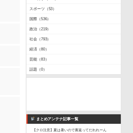
スポーツ（53）
国際（536）
政治（219）
社会（793）
経済（80）
芸能（83）
話題（0）
まとめアンテナ記事一覧
【クロ注意】夏は暑いので裏返ってだれれーん