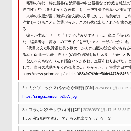
昭和の時代、特に新書(岩波新書や中公新書など)や総合雑誌
専門性」や「独りよがりな表現」を、一般社会の言葉へと翻訳す
大学の教授が書く難解な論文調の文章に対し、編集者は「これ
注文を付けることが普通だった。この時代に出版された新書の
る。
彼らが求めたリーダビリティ(読みやすさ)とは、単に「売れ
た。編集者は、書き手のプライドを守りつつ、一般の社会に通
2代目光文社取締役社長を務め、かんき出版の設立者でもある神
る本』(岩田一男著、光文社)の制作過程を振り返り、「先生と
「なんべんもなんべんも話合いをかさね、企画をねりあげた」と
して、自分の感動を多くの読者に伝えたかった。』実業之日本社
https://news.yahoo.co.jp/articles/4854fb792dde50dcf4473c8452
2：ミクソコックス(やわらか銀行) [CN]
2026/06/01(月) 17:15
https://i.imgur.com/umb2UuV.jpg
3：フラボバクテリウム(茸) [ﾆﾀﾞ]
2026/06/01(月) 17:15:23.33 I
セルが第2形態で終わってたら人気出なかったろうな