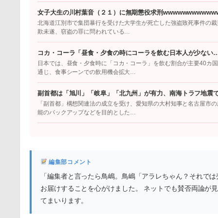
女子大生の川村葉音（２１）に無期懲役求刑wwwwwwwwwwww
北海道江別市で集団暴行を受けた大学生が死亡した強盗致死事件の裁
欺未遂、窃盗の罪に問われている…
コカ・コーラ「昼食・夕食の時にコーラを飲む日本人が少ない
日本では、昼食・夕食時に「コカ・コーラ」を飲む割合が主要40カ
通じ、食事シーンでの飲用機会拡大…
副首都は「旭川」「岐阜」「北九州」が有力、南海トラフ地震
「副首都」構想関連法の成立を受け、愛知県の大村知事と名古屋市の
能のバックアップなどを目的とした…
編集部コメント
「編集者と言ったら鳥嶋。鳥嶋「アラレちゃん？それでは
お届けすることを心がけました。 ネットでも賛否両論が
てまいります。