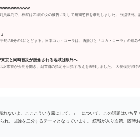
wwwwwwwww
判員裁判で、検察は21歳の女の被告に対して無期懲役を求刑しました。 強盗致死、
…」
国平均の6分の1にとどまる。日本コカ・コーラは、唐揚げと「コカ・コーラ」の組み
で東京と同時被災が懸念される地域は除外へ
広沢市長が会見を開き、副首都の指定を目指す考えを表明しました。 大規模災害時
売れないよ。こここういう風にして。」」について。この話題はいち早
見られ、世論を二分するテーマとなっています。 続報が入り次第、随時