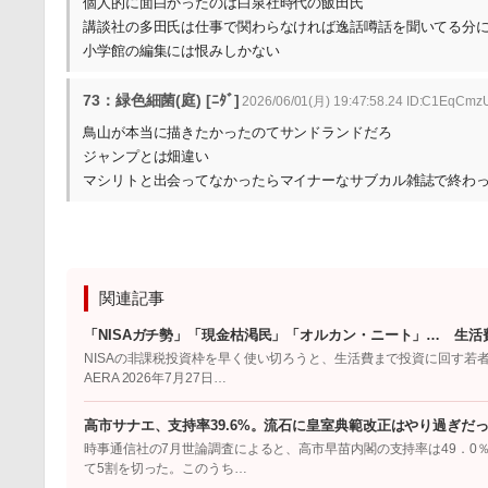
個人的に面白かったのは白泉社時代の飯田氏
講談社の多田氏は仕事で関わらなければ逸話噂話を聞いてる分
小学館の編集には恨みしかない
73：緑色細菌(庭) [ﾆﾀﾞ]
2026/06/01(月) 19:47:58.24 ID:C1EqCmz
鳥山が本当に描きたかったのてサンドランドだろ
ジャンプとは畑違い
マシリトと出会ってなかったらマイナーなサブカル雑誌で終わ
関連記事
「NISAガチ勢」「現金枯渇民」「オルカン・ニート」… 生活
NISAの非課税投資枠を早く使い切ろうと、生活費まで投資に回す若
AERA 2026年7月27日…
高市サナエ、支持率39.6%。流石に皇室典範改正はやり過ぎだ
時事通信社の7月世論調査によると、高市早苗内閣の支持率は49．0％
て5割を切った。このうち…