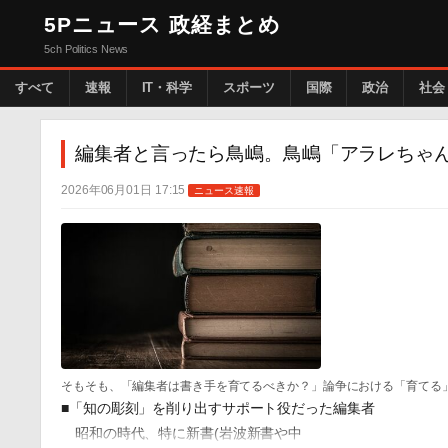
5Pニュース 政経まとめ
5ch Politics News
すべて
速報
IT・科学
スポーツ
国際
政治
社会
編集者と言ったら鳥嶋。鳥嶋「アラレちゃ
2026年06月01日 17:15
ニュース速報
そもそも、「編集者は書き手を育てるべきか？」論争における「育てる
■「知の彫刻」を削り出すサポート役だった編集者
昭和の時代、特に新書(岩波新書や中