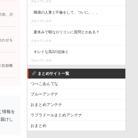
ブルーアンテナ
職場の人妻と不倫をして、ついに、、、
詐欺、詐
ブルーアンテナ
夏休みで暇なロリコンに質問とかある？
合わせを
ブルーアンテナ
キレイな高2の従妹と
ブルーアンテナ
の首都機
まとめサイト一覧
つべこあんてな
ブルーアンテナ
おまとめアンテナ
く情報を
ラブラドールまとめアンテナ
お届けし
おまとめ