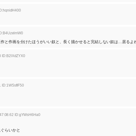
ID:hqnidH400
 ID:B4UzelmW0
原作と作画を分けたほうがいい奴と、長く描かせると完結しない奴は…居るよ
8 ID:B2lXdZYX0
1 ID:1WSsfIF50
:47:08.62 ID:gYWsH6Ha0
氏ぐらいかと