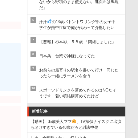
ないから野積のまま使えない。進次郎は馬鹿
だ」
6
汗汗
の13歳バトントワリング部の女子中
学生が熱中症症で俺が代わって介抱したい
7
【悲報】杉本彩、５８歳 「閉経しました」
8
日本兵 台湾で神様になってた
9
お前らの最寄りの駅名を書いて行け 同じだ
ったら一緒にラーメンを食う
10
スポーツドリンクを薄めて作るのはNGだそ
うです 若い頃結構薄めてたけど
新着記事
【動画】 35歳美人ママ
、TV探偵ナイスクに出演
も老けすぎている48歳だろと誹謗中傷
シカ「全部喰った」 祭り中止