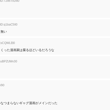
 ID:72d6T5Dd0
 ID:q1baC5lI0
も無い
:EsCQWLEt0
まくった漫画家は腐るほどいるだろうな
ID:uBPZUWv30
/90
いなつまらないギャグ漫画がメインだった