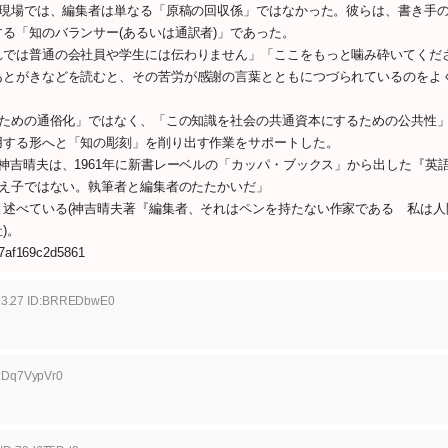
の現場では、編集者は単なる「原稿の回収係」ではなかった。彼らは、書き手
る「知のバランサー(あるいは通訳者)」であった。
では普通の会社員や学生には伝わりません」「ここをもっと噛み砕いてくだ
あとがきなどを読むと、その苦労が感謝の言葉とともにつづられているのをよ
るための通俗化」ではなく、「この知識を社会の共通資本にするための公共性
用する形へと「知の彫刻」を削り出す作業をサポートした。
吉晴夫は、1961年に新書レーベルの「カッパ・ブックス」から出した『英
教え子ではない。執筆者と編集者のたたかいだ」
述べている(神吉晴夫著『編集者、それはペンを持たない作家である 私は人
)。
d7af169c2d5861
:13.27 ID:BRREDbwE0
D:Dq7VypVr0