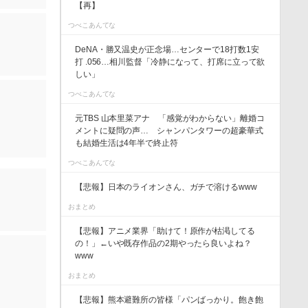
【再】
つべこあんてな
DeNA・勝又温史が正念場…センターで18打数1安
打 .056…相川監督「冷静になって、打席に立って欲
しい」
つべこあんてな
元TBS 山本里菜アナ 「感覚がわからない」離婚コ
メントに疑問の声… シャンパンタワーの超豪華式
も結婚生活は4年半で終止符
つべこあんてな
【悲報】日本のライオンさん、ガチで溶けるwww
おまとめ
【悲報】アニメ業界「助けて！原作が枯渇してる
の！」←いや既存作品の2期やったら良いよね？
www
おまとめ
【悲報】熊本避難所の皆様「パンばっかり。飽き飽