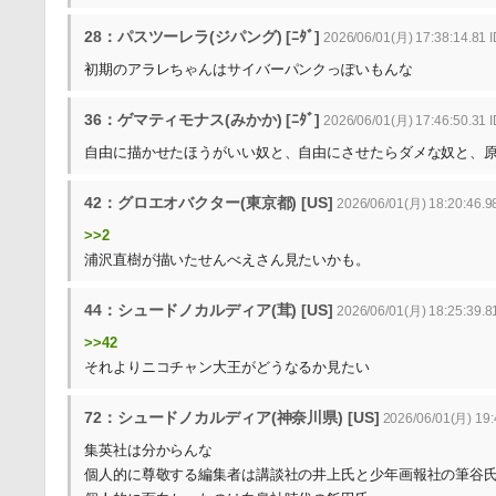
28：パスツーレラ(ジパング) [ﾆﾀﾞ]
2026/06/01(月) 17:38:14.81 
初期のアラレちゃんはサイバーパンクっぽいもんな
36：ゲマティモナス(みかか) [ﾆﾀﾞ]
2026/06/01(月) 17:46:50.31
自由に描かせたほうがいい奴と、自由にさせたらダメな奴と、
42：グロエオバクター(東京都) [US]
2026/06/01(月) 18:20:46.9
>>2
浦沢直樹が描いたせんべえさん見たいかも。
44：シュードノカルディア(茸) [US]
2026/06/01(月) 18:25:39.8
>>42
それよりニコチャン大王がどうなるか見たい
72：シュードノカルディア(神奈川県) [US]
2026/06/01(月) 19
集英社は分からんな
個人的に尊敬する編集者は講談社の井上氏と少年画報社の筆谷