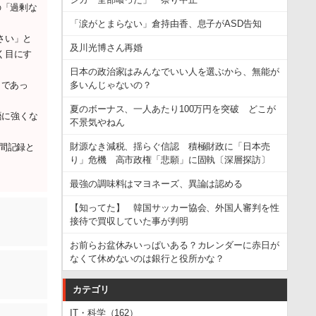
の「過剰な
「涙がとまらない」倉持由香、息子がASD告知
さい」と
及川光博さん再婚
く目にす
日本の政治家はみんなでいい人を選ぶから、無能が
多いんじゃないの？
」であっ
夏のボーナス、一人あたり100万円を突破 どこが
語に強くな
不景気やねん
財源なき減税、揺らぐ信認 積極財政に「日本売
間記録と
り」危機 高市政権「悲願」に固執〔深層探訪〕
最強の調味料はマヨネーズ、異論は認める
【知ってた】 韓国サッカー協会、外国人審判を性
接待で買収していた事が判明
お前らお盆休みいっぱいある？カレンダーに赤日が
なくて休めないのは銀行と役所かな？
カテゴリ
IT・科学（162）