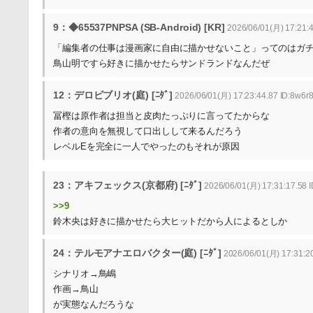
9：◆65537PNPSA (SB-Android) [KR]
2026/06/01(月) 17:21:
「編集者の仕事は漫画家に自由に描かせないこと」ってのはガ
鳥山明ですら好きに描かせたらサンドランドなんだぜ
12：デロビブリオ(庭) [ﾆﾀﾞ]
2026/06/01(月) 17:23:44.87 ID:8w6r
冨樫は原作者は担当と皮肉たっぷりに言ってたからな
作者の意向を無視して口出しして来るんだろう
レベルEを完全に一人でやったのもそれが原因
23：アキフェックス(京都府) [ﾆﾀﾞ]
2026/06/01(月) 17:31:17.58
>>9
鈴木央は好きに描かせたら大ヒットだから人によるとしか
24：テルモアナエロバクター(庭) [ﾆﾀﾞ]
2026/06/01(月) 17:31:2
シナリオ→鳥嶋
作画→鳥山
が実態なんだろうな