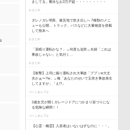
きしてる」断水なお3万戸超・・・・・・・・・
おまとめ
ダレノガレ明美、被災地で炊き出しへ 7種類のメニ
ューも公開… トラック、バスなどに大量物資を搭載
して熊本へ
おまとめ
ね
「居眠り運転かな？」→何度も追突→夫婦「これは
事故じゃない」と気付く…
おまとめ
【衝撃】上司に煽り運転され大事故「ププッw大丈
夫かぁ〜?w」→俺「あなたのせいで玉突き事故発生
してますが」「え!?」
つべこあんてな
3歳女児が開くガレージドアにつかまり宙づりにな
る危険な瞬間！！
つべこあんてな
【心霊・幽霊】入居者はいないはずなのに・・・。