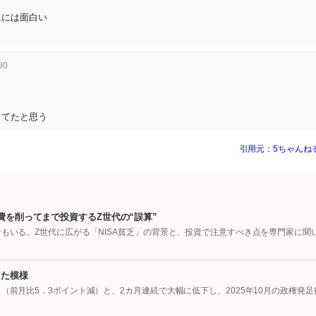
にには面白い
U0
ってたと思う
引用元：5ちゃんね
費を削ってまで投資するZ世代の“誤算”
者もいる。Z世代に広がる「NISA貧乏」の背景と、投資で注意すべき点を専門家に聞
った模様
（前月比5．3ポイント減）と、2カ月連続で大幅に低下し、2025年10月の政権発足