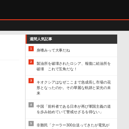
週間人気記事
1
身嗜みって大事だね
2
製油所を破壊されたロシア、報復に給油所を
破壊 これで互角だな！
3
キオクシアはなぜここまで急成長し市場の花
形となったのか。その華麗な軌跡と栄光の未
来
4
中国「前科者である日本が再び軍国主義の道
を歩み始めていて警戒せざるを得ない」
5
非難民「クーラー300台送ってきたが電気が