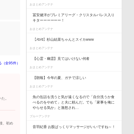
おまとめアンテナ
冨安健洋がプレミアリーグ・クリスタルパレス入り
キターーーーーー！
おまとめアンテナ
【ﾒﾛﾒﾛ】杉山結菜ちゃんとスイカwww
おまとめアンテナ
【心霊・幽霊】見てはいけない何者
る（全95件）
おまとめアンテナ
【朗報】今年の夏、ガチで涼しい
おまとめアンテナ
魚の缶詰を洗うと気が遠くなるので「自分洗うか食
いた。
べるのをやめて」と夫に頼んだ。でも「家事を俺に
やらせる気か」と激怒され…
ブルーアンテナ
後、初め
音羽紀香 お股ぱっくりマッサージがいいですね～！