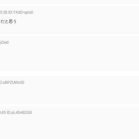
45.55 ID:YXdD+gos0
チだと思う
8jGw0
 ID:uBPZUWv30
0.65 ID:pL45AB2G0