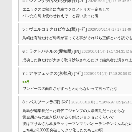
4：ジアンゲラ(やわらか銀行) [ﾆﾀﾞ]
2026/06/01(月) 17:16:45.57
エニックスに完全に内緒でクロノトリガー企画して
バレたら鳥山使わせねえぞ、と言い放った鬼
5：ヴェルコミクロビウム(茸) [ﾆﾀﾞ]
2026/06/01(月) 17:17:11.49
鳥嶋は有能だけど鳥嶋が言ってる事がそれ即ち正解という訳で
6：ラクトバチルス(愛知県) [IN]
2026/06/01(月) 17:17:34.31 ID
成功した例だけが大きく取り沙汰されるだけで編集者に潰され
7：アキフェックス(京都府) [ﾆﾀﾞ]
2026/06/01(月) 17:18:20.59 
>>5
ワンピースの面白さがずっとわからないって言ってたな
8：パスツーレラ(茸) [ﾆﾀﾞ]
2026/06/01(月) 17:19:46.97 ID:7jwZeG
鳥島が編集長だった時代てジャンプの大暗黒期だったからな
黄金期からの生き残りがるろ剣とジョジョとくらいで
後はマサルさん幕張ラッキーマンマキバオーテンテンくんみた
こち亀が1000回突破してクソ化したのもこの頃