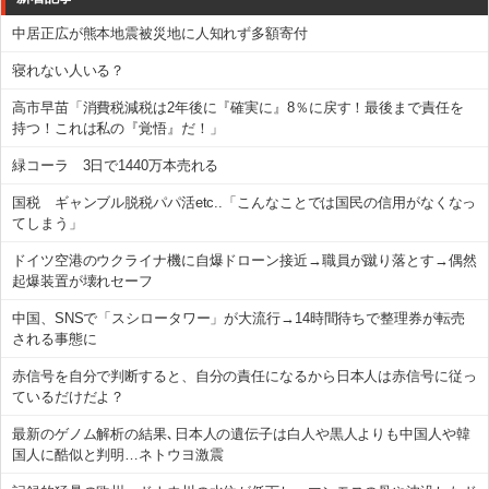
中居正広が熊本地震被災地に人知れず多額寄付
寝れない人いる？
高市早苗「消費税減税は2年後に『確実に』8％に戻す！最後まで責任を
持つ！これは私の『覚悟』だ！」
緑コーラ 3日で1440万本売れる
国税 ギャンブル脱税パパ活etc..「こんなことでは国民の信用がなくなっ
てしまう」
ドイツ空港のウクライナ機に自爆ドローン接近→職員が蹴り落とす→偶然
起爆装置が壊れセーフ
中国、SNSで「スシロータワー」が大流行→14時間待ちで整理券が転売
される事態に
赤信号を自分で判断すると、自分の責任になるから日本人は赤信号に従っ
ているだけだよ？
最新のゲノム解析の結果､日本人の遺伝子は白人や黒人よりも中国人や韓
国人に酷似と判明…ネトウヨ激震