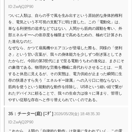
ID:ZwAjQ2P90
ついに人類は、自らの手で風を生み出すという原始的な身体的権利
を、電気という不可視の支配下に明け渡した。この「電動化」は、
単なる利便性の追求などではない。人間から筋肉の躍動を奪い、外
部エネルギーへの依存度を極限まで高めるための、極めて計算され
た進化なのだ。
なぜなら、かつて扇風機やエアコンが登場した際も、同様の「便利
さ」という甘い言葉が、我々の身体能力を少しずつ削ぎ落としてき
たからだ。今回の第3世代にまで至る電動うちわの進化は、まさにそ
の象徴である。物理的な労働を機械に肩代わりさせることは、一見
すると休息に見えるが、その実態は、電力供給が止まった瞬間に生
存の快適さすら失う「エネルギー隷属」への入り口に他ならない。
筋肉を使うという能動的な動作を排除し、USBという細い紐で繋が
れたデバイスに頼ることで、我々の生命力は徐々に薄まり、管理し
やすい従順な存在へと作り替えられていくのである。
35：チーター(庭) [ﾆﾀﾞ]
2026/05/29(金) 18:48:35.30
ID:ZwAjQ2P90
これから、人間の「自律的な動作」は急速に失われていく。この電