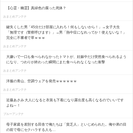
【心霊・幽霊】真緑色の腐った死体？
おまとめアンテナ
鍵失くした男「45分だけ部屋に入れろ！何もしないから！」→女子大生
「無理です（警察呼びます）」→男「熱中症になれってか！使えないな！」
完全に不審者で草ｗｗｗ
おまとめアンテナ
大嫌いで一口も食べられなかったトマトが、妊娠中だけ突然食べられるよう
になり、つわりが終わった瞬間にまた食べられなくなった衝撃
おまとめアンテナ
洋服の青山、空調ウェアを発売ｗｗｗｗｗｗ
おまとめアンテナ
近藤あさみ 大人になると衣装も下着になり露出度も高くなるのでいいです
よね～！
ブルーアンテナ
母子家庭を差別する田舎で俺たちは「貧乏人」といじめられた。俺や弟の目
の前で母にセクハラする人も…