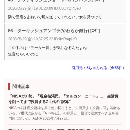
2026/05/29(金) 19:01:20.89 ID:U3QYZPQe0
隣で団扇をあおいで風を送ってくれるいい女を見つけろ
56：ターキッシュアンゴラ(やわらか銀行) [ﾆﾀﾞ]
2026/05/29(金) 19:57:25.22 ID:IfnRmpUf0
この手のは「モーター音」が気になるんだよね
無音ならいいのに
引用元：5ちゃんねる（全66件）
関連記事
「NISAガチ勢」「現金枯渇民」「オルカン・ニート」… 生活費
を削ってまで投資するZ世代の“誤算”
NISAの非課税投資枠を早く使い切ろうと、生活費まで投資に回す若者も
いる。Z世代に広がる「NISA貧乏」の背景と、投資で注意すべき点を専
門家に聞いた。AERA 2026年7月27日…