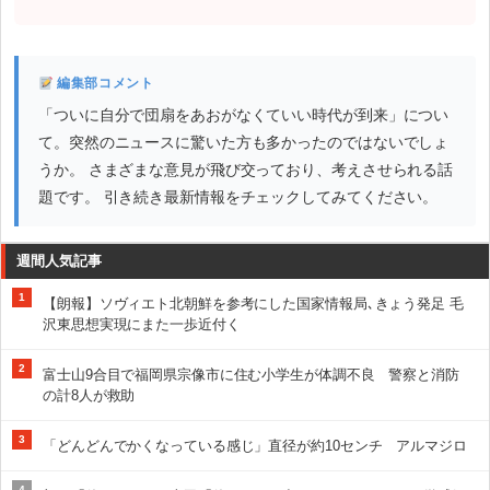
編集部コメント
「ついに自分で団扇をあおがなくていい時代が到来」につい
て。突然のニュースに驚いた方も多かったのではないでしょ
うか。 さまざまな意見が飛び交っており、考えさせられる話
題です。 引き続き最新情報をチェックしてみてください。
週間人気記事
1
【朗報】ソヴィエト北朝鮮を参考にした国家情報局､きょう発足 毛
沢東思想実現にまた一歩近付く
2
富士山9合目で福岡県宗像市に住む小学生が体調不良 警察と消防
の計8人が救助
3
「どんどんでかくなっている感じ」直径が約10センチ アルマジロ
4