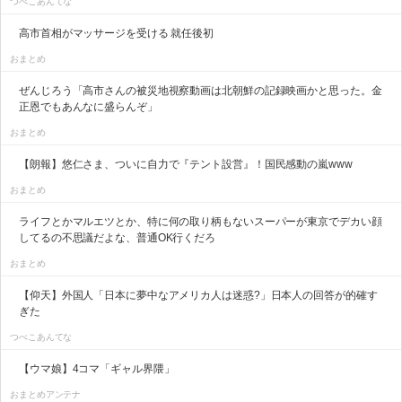
つべこあんてな
高市首相がマッサージを受ける 就任後初
おまとめ
ぜんじろう「高市さんの被災地視察動画は北朝鮮の記録映画かと思った。金
正恩でもあんなに盛らんぞ」
おまとめ
【朗報】悠仁さま、ついに自力で『テント設営』！国民感動の嵐www
おまとめ
ライフとかマルエツとか、特に何の取り柄もないスーパーが東京でデカい顔
してるの不思議だよな、普通OK行くだろ
おまとめ
【仰天】外国人「日本に夢中なアメリカ人は迷惑?」日本人の回答が的確す
ぎた
つべこあんてな
【ウマ娘】4コマ「ギャル界隈」
おまとめアンテナ