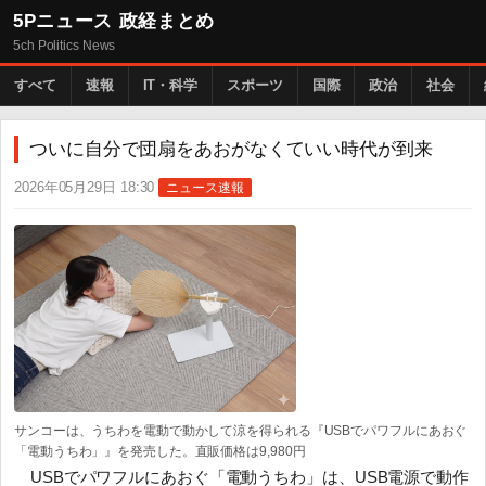
5Pニュース 政経まとめ
5ch Politics News
すべて
速報
IT・科学
スポーツ
国際
政治
社会
ついに自分で団扇をあおがなくていい時代が到来
2026年05月29日 18:30
ニュース速報
サンコーは、うちわを電動で動かして涼を得られる『USBでパワフルにあおぐ
「電動うちわ」』を発売した。直販価格は9,980円
USBでパワフルにあおぐ「電動うちわ」は、USB電源で動作