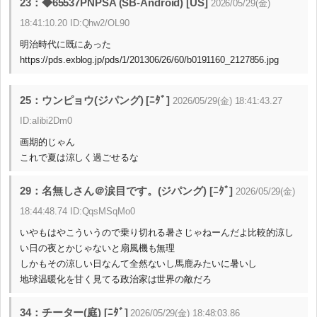
23：◆65537PNPSA (SB-Android) [US]
2026/05/29(金)
18:41:10.20 ID:Qhw2/OL90
明治時代に既にあった
https://pds.exblog.jp/pds/1/201306/26/60/b0191160_2127856.jpg
25：ウンピョウ(ジパング) [ﾆﾀﾞ]
2026/05/29(金) 18:41:43.27
ID:aIibi2Dm0
画期的じゃん
これで夏は涼しく過ごせるな
29：名無しさん＠涙目です。(ジパング) [ﾆﾀﾞ]
2026/05/29(金)
18:44:48.74 ID:QqsMSqMo0
いやもはやこういうので乗り切れる暑さじゃねーんだよ比較的涼し
い日の夜とかじゃないと扇風機も無理
しかもその涼しい日なんて全然ないし馬鹿みたいに暑いし
地球温暖化を甘く見てる政治家は世界の敵だろ
34：チーター(庭) [ﾆﾀﾞ]
2026/05/29(金) 18:48:03.86