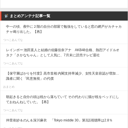
まとめアンテナ記事一覧
中一の頃、夜中に２階の自分の部屋で勉強をしていると窓の網戸がカチャカ
チャ鳴り出した。【再】
つべこあんてな
レインボー 池田直人と結婚の佐藤佳奈アナ AKB48合格、熱烈アイドルオ
タク「さかなちゃん」として人気に、7月末に読売テレビ退社
つべこあんてな
【保守層ばかりを忖度】高市首相 内閣支持率減少、女性天皇容認が増加…
識者に聞く「民意無視」の代償
おまとめ
朝起きると自分の頭は枕から落ちていて その代わりに猫が枕をベッドにし
ておねんねしていた。【再】
つべこあんてな
仲里依紗＆のん＆深川麻衣 「Tokyo middle 30」第3話視聴率は2.8％