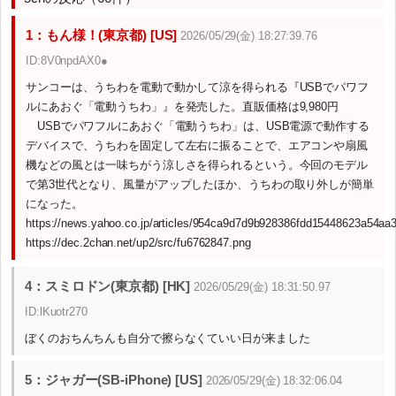
1：もん様！(東京都) [US]
2026/05/29(金) 18:27:39.76
ID:8V0npdAX0●
サンコーは、うちわを電動で動かして涼を得られる『USBでパワフ
ルにあおぐ「電動うちわ」』を発売した。直販価格は9,980円
USBでパワフルにあおぐ「電動うちわ」は、USB電源で動作する
デバイスで、うちわを固定して左右に振ることで、エアコンや扇風
機などの風とは一味ちがう涼しさを得られるという。今回のモデル
で第3世代となり、風量がアップしたほか、うちわの取り外しが簡単
になった。
https://news.yahoo.co.jp/articles/954ca9d7d9b928386fdd15448623a54aa
https://dec.2chan.net/up2/src/fu6762847.png
4：スミロドン(東京都) [HK]
2026/05/29(金) 18:31:50.97
ID:lKuotr270
ぼくのおちんちんも自分で擦らなくていい日が来ました
5：ジャガー(SB-iPhone) [US]
2026/05/29(金) 18:32:06.04