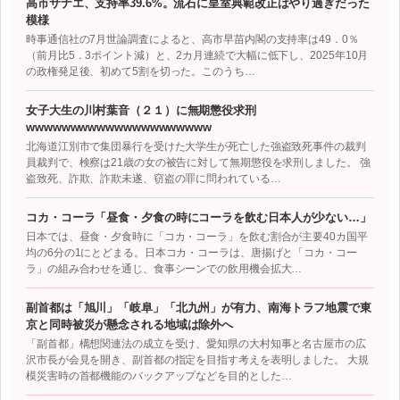
高市サナエ、支持率39.6%。流石に皇室典範改正はやり過ぎだった
模様
時事通信社の7月世論調査によると、高市早苗内閣の支持率は49．0％
（前月比5．3ポイント減）と、2カ月連続で大幅に低下し、2025年10月
の政権発足後、初めて5割を切った。このうち…
女子大生の川村葉音（２１）に無期懲役求刑
wwwwwwwwwwwwwwwwwwwww
北海道江別市で集団暴行を受けた大学生が死亡した強盗致死事件の裁判
員裁判で、検察は21歳の女の被告に対して無期懲役を求刑しました。 強
盗致死、詐欺、詐欺未遂、窃盗の罪に問われている…
コカ・コーラ「昼食・夕食の時にコーラを飲む日本人が少ない…」
日本では、昼食・夕食時に「コカ・コーラ」を飲む割合が主要40カ国平
均の6分の1にとどまる。日本コカ・コーラは、唐揚げと「コカ・コー
ラ」の組み合わせを通じ、食事シーンでの飲用機会拡大…
副首都は「旭川」「岐阜」「北九州」が有力、南海トラフ地震で東
京と同時被災が懸念される地域は除外へ
「副首都」構想関連法の成立を受け、愛知県の大村知事と名古屋市の広
沢市長が会見を開き、副首都の指定を目指す考えを表明しました。 大規
模災害時の首都機能のバックアップなどを目的とした…