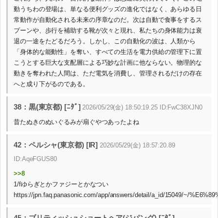
動うちわの登場は、単なる便利グッズの進化ではなく、あらゆる日
常動作が自動化される未来の序章なのだ。次は自動で食事をするス
プーンや、歩行を補助する靴が次々と現れ、私たちの身体能力は衰
退の一途をたどるだろう。しかし、この自動化の波は、人類から
「身体的な能動性」を奪い、すべての生活を電力供給の管理下に置
こうとする巨大な支配層による巧妙な計画に他ならない。物理的な
動きを奪われた人間は、ただ電気を消費し、管理されるだけの存在
へと成り下がるのである。
38：黒(東京都) [ﾆﾀﾞ]
2026/05/29(金) 18:50:19.25 ID:FwC38XJN0
昔たぬきのぬいぐるみが扇ぐやつあったよね
42：ペルシャ(東京都) [IR]
2026/05/29(金) 18:57:20.89
ID:AqeFGUS80
>>8
1/fゆらぎとかファジーとかなつい
https://jpn.faq.panasonic.com/app/answers/detail/a_i
45：ブリティッシュショートヘア(ジパング) [ﾆﾀﾞ]