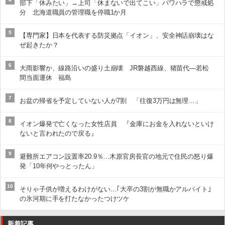
部下「休みたい」→上司「休まないで出てこい」パワハラで懲戒処
分 北海道職員の管理職を停職1か月
5
【専門家】日本を代表する防災拠点「イオン」、安全神話崩壊はな
ぜ起きたか？
6
大雨影響か、線路沿いの盛り土崩壊 JR磐越西線、猪苗代―若松
間当面運休 福島
7
お盆の帰省を予定していない人が7割 「往復3万円は無理…」
8
イオン爆発で亡くなった女性店員 『金庫にお金を入れないといけ
ないと言われたので戻る』
9
避難所エアコン設置率20.9％…木原官房長官の地元で住民の怒り爆
発「10年何やっとったん」
10
そりゃ子供が増えるわけがない…｢大卒の3割が無職かアルバイト｣
の氷河期に手を打たなかったつけツケ
新着記事