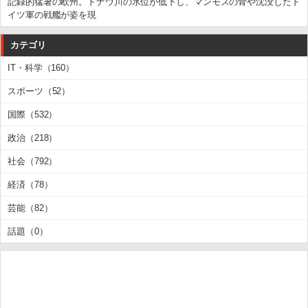
記録的猛暑の欧州。ドナウ川の水位が低下し、マンモスの骨や沈没したド
イツ軍の戦艦が姿を現
カテゴリ
IT・科学（160）
スポーツ（52）
国際（532）
政治（218）
社会（792）
経済（78）
芸能（82）
話題（0）