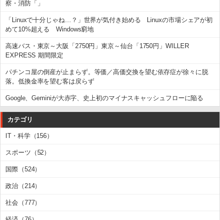
察・消防「」
「Linuxで十分じゃね…？」世界が気付き始める Linuxの市場シェアが初
めて10%超える Windows窮地
高速バス・東京～大阪「2750円」東京～仙台「1750円」WILLER
EXPRESS 期間限定
パチンコ屋の倒産が止まらず。等価／高価交換を望む依存症が徐々に脱
落。低換金率を望む客は戻らず
Google、Geminiが大赤字、史上初のマイナスキャッシュフローに陥る
カテゴリ
IT・科学（156）
スポーツ（52）
国際（524）
政治（214）
社会（777）
経済（76）