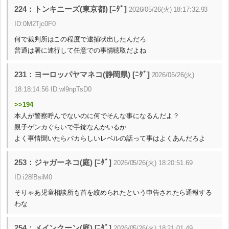
224：トンキニーズ(東京都) [ﾆﾀﾞ]
2026/05/26(火) 18:17:32.93
ID:0M2Tjc0F0
何で裁判所はこの程度で逮捕状出したんだろ
普通は署に連行して任意での事情聴取だよね
231：ヨーロッパヤマネコ(静岡県) [ﾆﾀﾞ]
2026/05/26(火)
18:18:14.56 ID:wI9npTsD0
>>194
本人が警察呼んでないのに何でそんな事になるんだよ？
親子ゲンカぐらいで手錠なんかいるか
よく事情聞いたらバカらしいレベルの話って事はよくあんだろよ
253：ジャガーネコ(庭) [ﾆﾀﾞ]
2026/05/26(火) 18:20:51.69
ID:i28fBsiM0
そりゃあ児童相談所も首を絞められたという申告されたら通報する
わな
254：メインクーン(庭) [ﾆﾀﾞ]
2026/05/26(火) 18:21:01.49