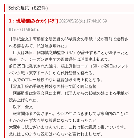
5chの反応（823件）
1：現場猫(みかか) [ﾆﾀﾞ]
2026/05/26(火) 17:44:10.69
ID:cz0UTMGu0●
【手紙全文】阿部慎之助監督の18歳長女の手紙「父が目前で連行さ
れる姿をみて、私は泣き崩れた」
巨人は26日、阿部慎之助監督（47）が辞任することが決まったと
発表した。シーズン途中での監督退任は球団史上初めて。
前日25日に発表された通り、橋上秀樹コーチ（60）が26日のソフト
バンク戦（東京ドーム）から代行監督を務める。
巨人でのプレー経験のない監督は球団史上初となる。
【写真】娘の手紙を神妙な面持ちで聞く阿部監督
阿部監督は謝罪会見に出席。代理人からの18歳の娘による手紙が
読み上げられた。
以下、全文
報道関係者の皆さまへ。今回の件につきましては家庭内のことに
もかかわらず大々的な報道になってしまったこと
大変申し訳ございませんでした。これは私の意思で書いています。
父にはこのような説明はいらないと言われましたが、