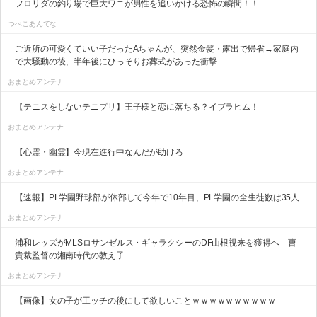
フロリダの釣り場で巨大ワニが男性を追いかける恐怖の瞬間！！
つべこあんてな
ご近所の可愛くていい子だったAちゃんが、突然金髪・露出で帰省→家庭内
で大騒動の後、半年後にひっそりお葬式があった衝撃
おまとめアンテナ
【テニスをしないテニプリ】王子様と恋に落ちる？イブラヒム！
おまとめアンテナ
【心霊・幽霊】今現在進行中なんだが助けろ
おまとめアンテナ
【速報】PL学園野球部が休部して今年で10年目、PL学園の全生徒数は35人
おまとめアンテナ
浦和レッズがMLSロサンゼルス・ギャラクシーのDF山根視来を獲得へ 曺
貴裁監督の湘南時代の教え子
おまとめアンテナ
【画像】女の子が工ッチの後にして欲しいことｗｗｗｗｗｗｗｗｗｗ