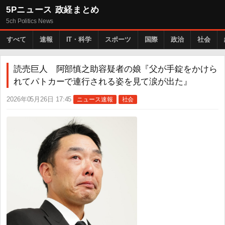
5Pニュース 政経まとめ
5ch Politics News
すべて
速報
IT・科学
スポーツ
国際
政治
社会
読売巨人 阿部慎之助容疑者の娘『父が手錠をかけら
れてパトカーで連行される姿を見て涙が出た』
2026年05月26日 17:45
ニュース速報
社会