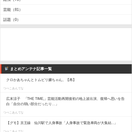
芸能（81）
話題（0）
まとめアンテナ記事一覧
クロかあちゃんとトムピリ嬢ちゃん。【再】
つべこあんてな
広末涼子 「THE TIME,」芸能活動再開後初の地上波出演、復帰へ思いを告
白「自分の弱い部分だったり…」
つべこあんてな
【グモ】京王線 仙川駅で人身事故「人身事故で緊急車両が大集結...」
つべこあんてな