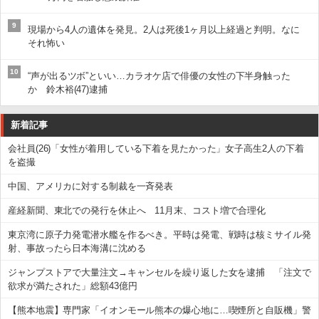
9
現場から4人の遺体を発見。2人は死後1ヶ月以上経過と判明。なに
それ怖い
10
“声が出るツボ”といい…カラオケ店で俳優の女性の下半身触った
か 鈴木裕(47)逮捕
新着記事
会社員(26)「女性が着用している下着を見たかった」女子高生2人の下着
を盗撮
中国、アメリカに対する制裁を一斉発表
産経新聞、東北での発行を休止へ 11月末、コスト増で合理化
東京湾に原子力発電潜水艦を作るべき。平時は発電、戦時は核ミサイル発
射、事故ったら日本海溝に沈める
ジャンプストアで大量注文→キャンセルを繰り返した女を逮捕 「注文で
欲求が満たされた」総額43億円
【熊本地震】専門家「イオンモール熊本の爆心地に…喫煙所と自販機」警