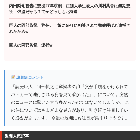
内田梨瑚被告に懲役27年求刑 江別大学生殺人の川村葉音は無期懲
役 強盗だから？てかどっちも北海道
巨人の阿部監督、辞任。 娘にGPTに相談されて警察呼ばれ逮捕さ
れたためw
巨人の阿部監督、逮捕w
編集部コメント
「読売巨人 阿部慎之助容疑者の娘『父が手錠をかけられて
パトカーで連行される姿を見て涙が出た』」について。突然
のニュースに驚いた方も多かったのではないでしょうか。 こ
の件についてはさまざまな見方があり、引き続き注目してい
く必要があります。 今後の展開にも注目が集まりそうです。
週間人気記事