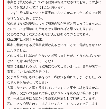
事実とは異なる点がSNSでも臆測や報道でなされており、この点に
ついてお伝えさせて頂ければと思います。
まず、殴る蹴るといった事実はございませんでした。報道では殴
られたなどとありますが、
私の過度な状況説明によって報道内容が事実と異なってしまったこ
とについては明確にお伝えさせて頂ければと思っております。
父とのこのような大がかりなけんかは初めてのことであり、
ChatGPTに相談した結果、
匿名で相談できる児童相談所があるということで、電話をさせてい
ただきました。
どのようにすればわからないと相談しましたが、どうすればいいか
といった意向が聞かれることなく
警察に通報されるという結果になってしまいました。警察が来て一
番驚いているのは私自身です。
父が目前で連行される姿をみて、私は泣き崩れてしまいました。み
なさんをお騒がせしてしまい
大事になったこと深く反省しております。大変申し訳ありません。
実際、父はいつも陽気で私とはダジャレを読みあい笑い合う仲
で、一緒に食事にも出かける通常の家族として行動しています。
私のことを心配されている方をたくさんいらっしゃると思います