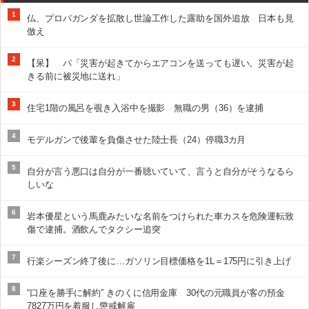
1
仏、プロパガンダを拡散し世論工作した露助を国外追放 日本も見
倣え
2
【呆】 パ「災害が起きてからエアコンを送っても遅い。災害が起
きる前に被災地に送れ」
3
住宅1階の風呂を覗き入浴中を撮影 無職の男（36）を逮捕
4
モデルガンで後輩を負傷させた陸士長（24）停職3カ月
5
自分が言う悪口は自分が一番聴いていて、言うと自分がそうなるら
しいな
6
岩本優星という馬鹿みたいな名前をつけられた車カスを危険運転致
傷で逮捕。酒飲んでタクシー追突
7
行楽シーズン終了後に…ガソリン目標価格を1L＝175円に引き上げ
8
“口座を勝手に解約” きのくに信用金庫 30代の元職員が客の預金
7827万円を着服し懲戒解雇