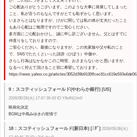
が、この点につきまして大丈夫ですので、
ご心配ありがとうございます。このような大事に発展してしまった
こと、私が言うのもなんですがとても恥ずかしく思います。
いまさらとはなりますが、けがに関しては私の体が丈夫だったこと
もあり心配はご無用ですのでご安心ください。
多方面にご心配おかけし、誠に申し訳ございません。父とはすでに
仲直りをしておりますので、
ご安心ください。最後になりますが、この先家族や父や私のこと
で、SNSでたたくといった誹謗（ひぼう）中傷や、
さらし行為はなかなかこのご時世、おさまらないかと思いますが、
なるべく控えて頂けること切に希望しております。
https://news.yahoo.co.jp/articles/3052d39b9100ffcec81cc619e593e6de06
9：スコティッシュフォールド(やわらか銀行) [US]
2026/05/26(火) 17:47:39.43 ID:Y8olN1Jm0
映画化決定
BGMは中島みゆきの世情で
18：スコティッシュフォールド(新日本) [ﾆﾀﾞ]
2026/05/26(火)