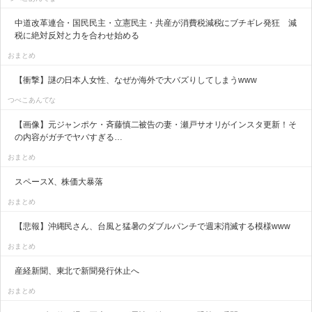
中道改革連合・国民民主・立憲民主・共産が消費税減税にブチギレ発狂 減
税に絶対反対と力を合わせ始める
おまとめ
【衝撃】謎の日本人女性、なぜか海外で大バズりしてしまうwww
つべこあんてな
【画像】元ジャンポケ・斉藤慎二被告の妻・瀬戸サオリがインスタ更新！そ
の内容がガチでヤバすぎる…
おまとめ
スペースX、株価大暴落
おまとめ
【悲報】沖縄民さん、台風と猛暑のダブルパンチで週末消滅する模様www
おまとめ
産経新聞、東北で新聞発行休止へ
おまとめ