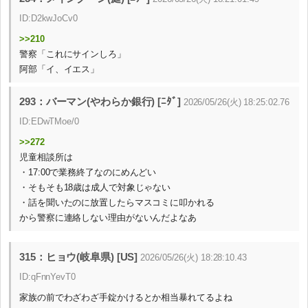
ID:D2kwJoCv0
>>210
警察「これにサインしろ」
阿部「イ、イエス」
293：バーマン(やわらか銀行) [ﾆﾀﾞ]
2026/05/26(火) 18:25:02.76
ID:EDwTMoe/0
>>272
児童相談所は
・17:00で業務終了なのにめんどい
・そもそも18歳は成人で対象じゃない
・話を聞いたのに放置したらマスコミに叩かれる
から警察に連絡しない理由がないんだよなあ
315：ヒョウ(岐阜県) [US]
2026/05/26(火) 18:28:10.43
ID:qFnnYevT0
家族の前でわざわざ手錠かけるとか相当暴れてるよね