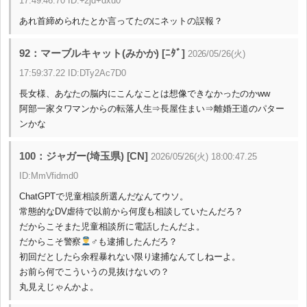
17:49:46.70 ID:+2jd+dxu0
あれ首締められたとか言ってたのにネットの誤報？
92：マーブルキャット(みかか) [ﾆﾀﾞ]
2026/05/26(火)
17:59:37.22 ID:DTy2Ac7D0
長女様、あなたの脳内にこんなことは想像できなかったのかww
阿部一家タワマンからの転落人生⇒長屋住まい⇒離婚王道のパター
ンかな
100：ジャガー(埼玉県) [CN]
2026/05/26(火) 18:00:47.25
ID:MmVfidmd0
ChatGPTで児童相談所選んだなんてウソ。
常態的なDV虐待で以前から何度も相談していたんだろ？
だからこそまた児童相談所に電話したんだよ。
だからこそ警察
‍♂も逮捕したんだろ？
初回だとしたら余程暴れない限り逮捕なんてしねーよ。
お前ら何でこういうの見抜けないの？
丸見えじゃんかよ。