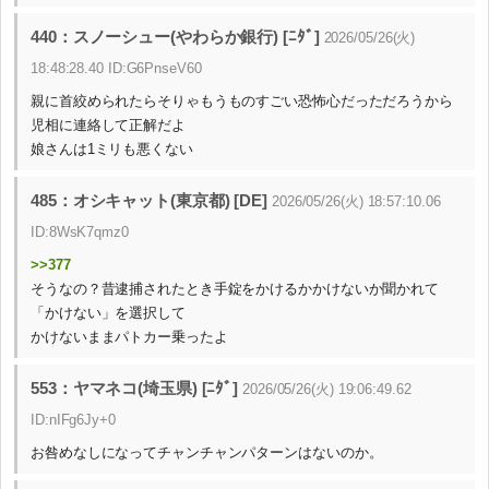
440：スノーシュー(やわらか銀行) [ﾆﾀﾞ]
2026/05/26(火)
18:48:28.40 ID:G6PnseV60
親に首絞められたらそりゃもうものすごい恐怖心だっただろうから
児相に連絡して正解だよ
娘さんは1ミリも悪くない
485：オシキャット(東京都) [DE]
2026/05/26(火) 18:57:10.06
ID:8WsK7qmz0
>>377
そうなの？昔逮捕されたとき手錠をかけるかかけないか聞かれて
「かけない」を選択して
かけないままパトカー乗ったよ
553：ヤマネコ(埼玉県) [ﾆﾀﾞ]
2026/05/26(火) 19:06:49.62
ID:nIFg6Jy+0
お咎めなしになってチャンチャンパターンはないのか。