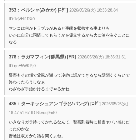
353：ペルシャ(みかか) [ﾆﾀﾞ]
2026/05/26(火) 18:33:28.84
ID:1qVHi1RX0
マンコは何かトラブルがあると事態を収拾する事よりも
いかに自分に同情してもらうかを優先するから火に油を注ぐことに
なる
376：ラガマフィン(群馬県) [FR]
2026/05/26(火) 18:36:31.61
ID:qnE5WKPj0
警察もその場で父親が謝って冷静に話ができるなら話聞くくらいで
終わったろうしなぁ
わざわざ手錠かけるまでやるかね
435：ターキッシュアンゴラ(ジパング) [ﾆﾀﾞ]
2026/05/26(火)
18:47:51.67 ID:Bkvdq9mI0
いきなりガラ持ってかれるなんて、警察到着時に相当ヤバい感じだ
ったのかな…
普通は双方から話を聞くよね。