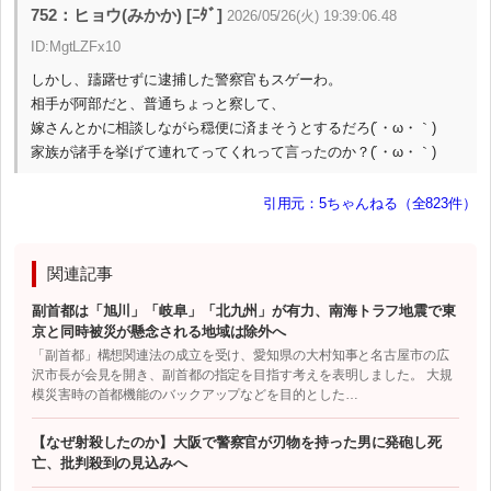
752：ヒョウ(みかか) [ﾆﾀﾞ]
2026/05/26(火) 19:39:06.48
ID:MgtLZFx10
しかし、躊躇せずに逮捕した警察官もスゲーわ。
相手が阿部だと、普通ちょっと察して、
嫁さんとかに相談しながら穏便に済まそうとするだろ(´・ω・｀)
家族が諸手を挙げて連れてってくれって言ったのか？(´・ω・｀)
引用元：5ちゃんねる（全823件）
関連記事
副首都は「旭川」「岐阜」「北九州」が有力、南海トラフ地震で東
京と同時被災が懸念される地域は除外へ
「副首都」構想関連法の成立を受け、愛知県の大村知事と名古屋市の広
沢市長が会見を開き、副首都の指定を目指す考えを表明しました。 大規
模災害時の首都機能のバックアップなどを目的とした…
【なぜ射殺したのか】大阪で警察官が刃物を持った男に発砲し死
亡、批判殺到の見込みへ