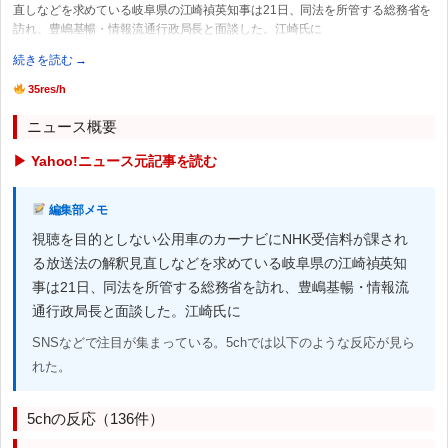
直しなどを求めている岐阜県の江崎禎英知事は21日、同法を所管する総務省を
訪れ、豊嶋基暢・情報流通行政局長と面談した。江崎氏に
続きを読む →
35res/h
ニュース概要
▶ Yahoo!ニュース元記事を読む
編集部メモ
視聴を目的としない公用車のカーナビにNHK受信料が課され
る放送法の解釈見直しなどを求めている岐阜県の江崎禎英知
事は21日、同法を所管する総務省を訪れ、豊嶋基暢・情報流
通行政局長と面談した。江崎氏に
SNSなどで注目が集まっている。5chでは以下のような反応が見ら
れた。
5chの反応（136件）