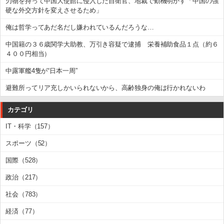
刃物を持って中国大使館に侵入した自衛官、地裁で動機明かす「中国の強
硬な外交方針を変えさせるため」
俺は哲学ってあだ名だし嫌われているんだろうな…
中国籍の３６歳関学大助教、万引き容疑で逮捕 栄養補助食品１点（約６
４００円相当）
中露軍艦4隻が“日本一周”
避難所ってリア充しかいられないから、高齢独身の俺は行かれないわ
カテゴリ
IT・科学（157）
スポーツ（52）
国際（528）
政治（217）
社会（783）
経済（77）