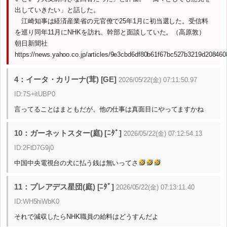
出していきたい」と話した。
江崎知事は経済産業省の元官僚で25年1月に初当選した。受信料
を巡り同年11月にNHKを訪れ、幹部と面談していた。（高原敦）
朝日新聞社
https://news.yahoo.co.jp/articles/9e3cbd6df80b61f67bc527b3219d208460
4：イータ・カリーナ(茸) [GE]
2026/05/22(金) 07:11:50.97
ID:7S+itUBP0
言ってることはまともだが、他の仕事は真面目にやってますかね
10：ガーネットスター(庭) [ﾆﾀﾞ]
2026/05/22(金) 07:12:54.13
ID:2FtD7G9j0
中国中央電視台の犬に払う銭は無いってさ
11：プレアデス星団(庭) [ﾆﾀﾞ]
2026/05/22(金) 07:13:11.40
ID:WH5hiWbK0
それで減収したらNHK職員の給料はどうすんだよ