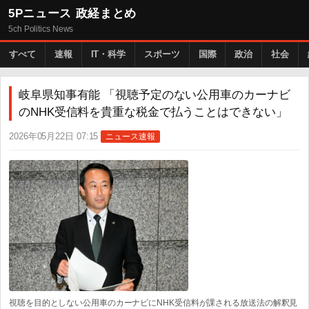
5Pニュース 政経まとめ
5ch Politics News
すべて
速報
IT・科学
スポーツ
国際
政治
社会
岐阜県知事有能 「視聴予定のない公用車のカーナビ
のNHK受信料を貴重な税金で払うことはできない」
2026年05月22日 07:15
ニュース速報
視聴を目的としない公用車のカーナビにNHK受信料が課される放送法の解釈見