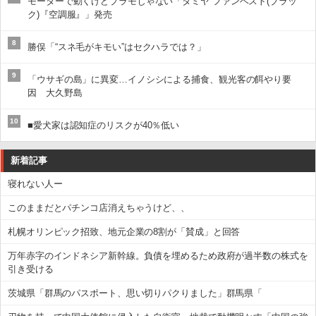
モーターで動くけどプラモじゃない「タミヤ ファンベスト(ブラッ
ク)『空調服』」発売
8
勝俣「“スネ毛がキモい”はセクハラでは？」
9
「ウサギの島」に異変…イノシシによる捕食、観光客の餌やり要
因 大久野島
10
■愛犬家は認知症のリスクが40％低い
新着記事
寝れない人ー
このままだとパチンコ店消えちゃうけど、、
札幌オリンピック招致、地元企業の8割が「賛成」と回答
万年赤字のインドネシア新幹線。負債を埋めるため政府が過半数の株式を
引き受ける
茨城県「群馬のパスポート、思い切りパクりました」群馬県「