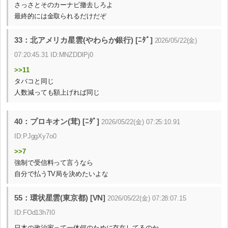
さっさとそのカーナビ撤去しろよ
最終的には金取られるだけだぞ
33：北アメリカ星雲(やわらか銀行) [ﾆﾀﾞ]
2026/05/22(金)
07:20:45.31 ID:MNZDDlPj0
>>11
タバコと同じ
人数減っても額上げれば同じ
40：プロキオン(茸) [ﾆﾀﾞ]
2026/05/22(金) 07:25:10.91
ID:PJggXy7o0
>>7
強制で受信料って言うなら
自分で払うTV局を決めたいよな
55：環状星雲(東京都) [VN]
2026/05/22(金) 07:28:07.15
ID:FOd13h7I0
日本の政治家って一体何のために存在してるのか