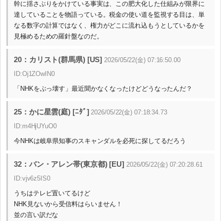
幹に揺さぶりをかけている事実は、この肥大化した仕組みが限界に
達していることを物語っている。税金の使い道を監視する目は、単
なる数字の計算ではなく、権力がどこに流れ込もうとしているかを
見極めるための羅針盤なのだ。
20：カリスト(群馬県) [US]
2026/05/22(金) 07:16:50.00
ID:Oj1ZOwIN0
「NHKをぶっ壊す」最近聞かなくなったけどどうなったんだ？
25：かに星雲(庭) [ﾆﾀﾞ]
2026/05/22(金) 07:18:34.73
ID:m4HjUYuO0
今NHKは岐阜県知事のスキャンダルを必死に探してるだろう
32：バン・アレン帯(東京都) [EU]
2026/05/22(金) 07:20:28.61
ID:vjv6z5IS0
うちはテレビ置いてるけど
NHK見ないから受信料はらいません！
並の言い訳だな