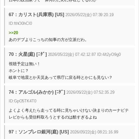
67：カリスト(兵庫県) [US]
2026/05/22(金) 07:39:20.19
ID:fthO0hCI0
>>20
あのデブよりこっちの知事の方が立派だわ。
70：火星(庭) [ﾆﾀﾞ]
2026/05/22(金) 07:42:12.87 ID:4/t2yO9g0
視聴予定は無い！
ホントに？
岐阜で地震とか天災あって県庁に戻る時とかにも見ない？
74：アルゴル(みかか) [ﾆﾀﾞ]
2026/05/22(金) 07:52:35.29
ID:GpO5TK4T0
よくよく考えたら走ってる時に見ちゃいけない決まりのカーナビテ
レビからも受信料取ろうとするのは酷すぎるよね
97：ソンブレロ銀河(庭) [US]
2026/05/22(金) 08:21:16.99