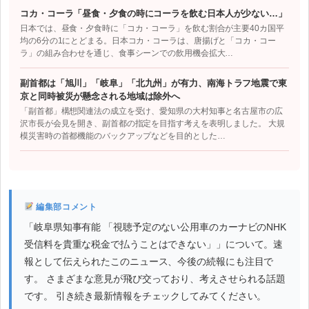
コカ・コーラ「昼食・夕食の時にコーラを飲む日本人が少ない…」
日本では、昼食・夕食時に「コカ・コーラ」を飲む割合が主要40カ国平
均の6分の1にとどまる。日本コカ・コーラは、唐揚げと「コカ・コー
ラ」の組み合わせを通じ、食事シーンでの飲用機会拡大…
副首都は「旭川」「岐阜」「北九州」が有力、南海トラフ地震で東
京と同時被災が懸念される地域は除外へ
「副首都」構想関連法の成立を受け、愛知県の大村知事と名古屋市の広
沢市長が会見を開き、副首都の指定を目指す考えを表明しました。 大規
模災害時の首都機能のバックアップなどを目的とした…
編集部コメント
「岐阜県知事有能 「視聴予定のない公用車のカーナビのNHK
受信料を貴重な税金で払うことはできない」」について。速
報として伝えられたこのニュース、今後の続報にも注目で
す。 さまざまな意見が飛び交っており、考えさせられる話題
です。 引き続き最新情報をチェックしてみてください。