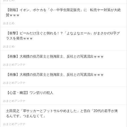
【朗報】イオン、ポケカを「小・中学生限定販売」に 転売ヤー対策が大絶
賛ｗｗｗ
おまとめ
【衝撃】ビールだけ注ぐと倒れる！？「よなよなエール」がまさかのU字グ
ラスを発売ｗｗｗ
おまとめ
【画像】大相撲の伯乃富士と熱海富士、反社との写真流出ｗｗｗ
おまとめアンテナ
【画像】大相撲の伯乃富士と熱海富士、反社との写真流出ｗｗｗ
おまとめアンテナ
【心霊・幽霊】ワン切りの犯人
おまとめアンテナ
土田晃之「草サッカーとフットサルやめました」と告白「20代の若手が来
るんです。つまんなくて」
おまとめアンテナ