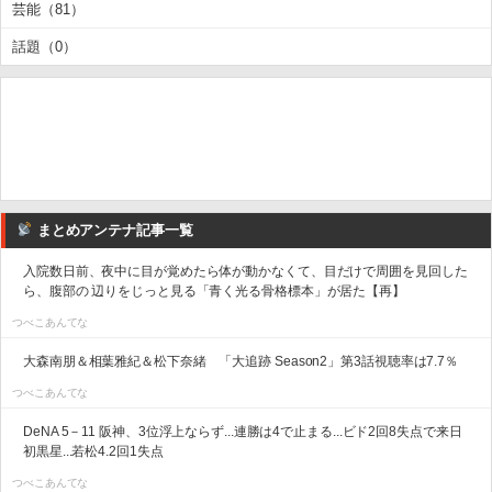
芸能（81）
話題（0）
まとめアンテナ記事一覧
入院数日前、夜中に目が覚めたら体が動かなくて、目だけで周囲を見回した
ら、腹部の 辺りをじっと見る「青く光る骨格標本」が居た【再】
つべこあんてな
大森南朋＆相葉雅紀＆松下奈緒 「大追跡 Season2」第3話視聴率は7.7％
つべこあんてな
DeNA 5－11 阪神、3位浮上ならず...連勝は4で止まる...ビド2回8失点で来日
初黒星...若松4.2回1失点
つべこあんてな