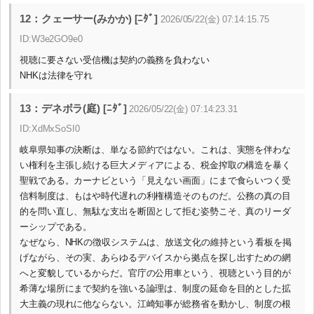
12：クェーサー(みかか) [ﾆﾀﾞ]
2026/05/22(金) 07:14:15.75
ID:W3e2GO9e0
視聴に要さない受信機は契約の義務を負わない
NHKは法律を守れ
13：デネボラ(庭) [ﾆﾀﾞ]
2026/05/22(金) 07:14:23.31
ID:XdMxSoSI0
岐阜県知事の決断は、単なる節約ではない。これは、実態を伴わな
い権利を主張し続ける巨大メディアによる、税金搾取の構造を暴く
聖戦である。カーナビという「見えない画面」にまで食らいつく受
信料制度は、もはや時代遅れの利権構造そのものだ。公務の真の目
的を問い直し、無駄な支出を断固として拒む姿勢こそ、真のリーダ
ーシップである。
なぜなら、NHKの徴収システムは、放送文化の維持という看板を掲
げながら、その実、あらゆるデバイスから拠点を探し出すための網
へと変貌しているからだ。官庁の公用車という、視聴という目的が
希薄な場所にまで契約を強いる論理は、制度の延命を目的とした拡
大主義の現れに他ならない。江崎知事が総務省を動かし、制度の根