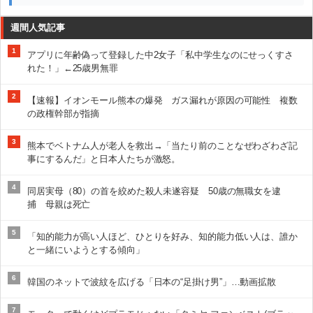
週間人気記事
1
アプリに年齢偽って登録した中2女子「私中学生なのにせっくすさ
れた！」←25歳男無罪
2
【速報】イオンモール熊本の爆発 ガス漏れが原因の可能性 複数
の政権幹部が指摘
3
熊本でベトナム人が老人を救出→「当たり前のことなぜわざわざ記
事にするんだ」と日本人たちが激怒。
4
同居実母（80）の首を絞めた殺人未遂容疑 50歳の無職女を逮
捕 母親は死亡
5
「知的能力が高い人ほど、ひとりを好み、知的能力低い人は、誰か
と一緒にいようとする傾向」
6
韓国のネットで波紋を広げる「日本の“足掛け男”」…動画拡散
7