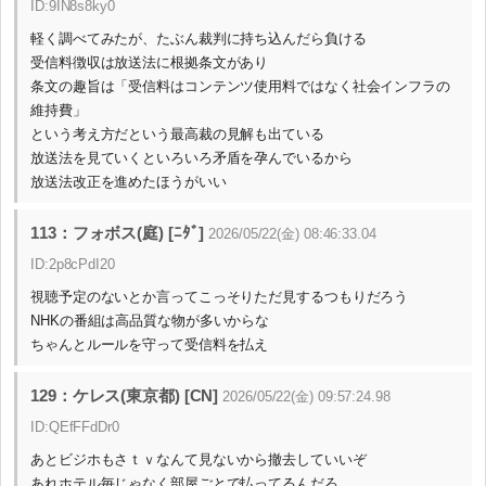
ID:9IN8s8ky0
軽く調べてみたが、たぶん裁判に持ち込んだら負ける
受信料徴収は放送法に根拠条文があり
条文の趣旨は「受信料はコンテンツ使用料ではなく社会インフラの
維持費」
という考え方だという最高裁の見解も出ている
放送法を見ていくといろいろ矛盾を孕んでいるから
放送法改正を進めたほうがいい
113：フォボス(庭) [ﾆﾀﾞ]
2026/05/22(金) 08:46:33.04
ID:2p8cPdI20
視聴予定のないとか言ってこっそりただ見するつもりだろう
NHKの番組は高品質な物が多いからな
ちゃんとルールを守って受信料を払え
129：ケレス(東京都) [CN]
2026/05/22(金) 09:57:24.98
ID:QEfFFdDr0
あとビジホもさｔｖなんて見ないから撤去していいぞ
あれホテル毎じゃなく部屋ごとで払ってるんだろ