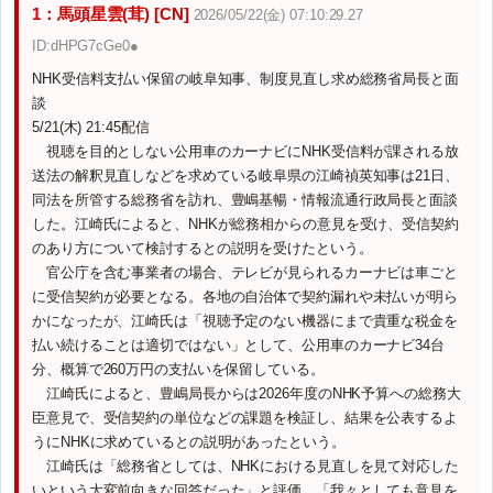
1：馬頭星雲(茸) [CN]
2026/05/22(金) 07:10:29.27
ID:dHPG7cGe0●
NHK受信料支払い保留の岐阜知事、制度見直し求め総務省局長と面
談
5/21(木) 21:45配信
視聴を目的としない公用車のカーナビにNHK受信料が課される放
送法の解釈見直しなどを求めている岐阜県の江崎禎英知事は21日、
同法を所管する総務省を訪れ、豊嶋基暢・情報流通行政局長と面談
した。江崎氏によると、NHKが総務相からの意見を受け、受信契約
のあり方について検討するとの説明を受けたという。
官公庁を含む事業者の場合、テレビが見られるカーナビは車ごと
に受信契約が必要となる。各地の自治体で契約漏れや未払いが明ら
かになったが、江崎氏は「視聴予定のない機器にまで貴重な税金を
払い続けることは適切ではない」として、公用車のカーナビ34台
分、概算で260万円の支払いを保留している。
江崎氏によると、豊嶋局長からは2026年度のNHK予算への総務大
臣意見で、受信契約の単位などの課題を検証し、結果を公表するよ
うにNHKに求めているとの説明があったという。
江崎氏は「総務省としては、NHKにおける見直しを見て対応した
いという大変前向きな回答だった」と評価。「我々としても意見を