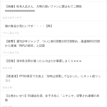
【画像】松本人志さん、大勢の若いファンに囲まれてご満悦
wwwwwwwwwwwwww
おまとめアンテナ
猫の集会が見たいです・・・・【再】
つべこあんてな
【衝撃】週刊少年ジャンプ、ついに発行部数100万部割れ…最盛期653万部
から激減「時代の節目」と話題
つべこあんてな
【悲報】清水良太郎が逝ったら小はだが暴露しまくりｗｗｗ
おまとめ
【渡邊渚】PTSD発言で大炎上「当時は浸透してなかった」にネット総ツッ
コミ
おまとめ
【公然わいせつ】55歳会社員、女子大生に「ニヤニヤ」目撃され逮捕の末
路
おまとめ