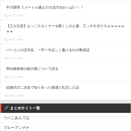
中川朋美 １メートル越えの大迫力白おっぱい！！
ブルーアンテナ
【工ロ注意】セッ〇スセミナーを開くこの人妻、工ッチすぎだろｗｗｗｗｗ
ｗｗ
ブルーアンテナ
パソコンの正式名、一字一句正しく書けるの少数派説
ブルーアンテナ
明治維新後の徳川家について語る
ブルーアンテナ
結婚式の二次会で知り合った娘達と乱交した話
ブルーアンテナ
まとめサイト一覧
つべこあんてな
ブルーアンテナ