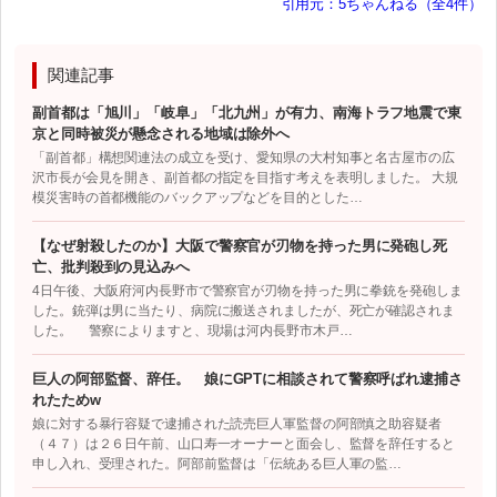
引用元：5ちゃんねる（全4件）
関連記事
副首都は「旭川」「岐阜」「北九州」が有力、南海トラフ地震で東
京と同時被災が懸念される地域は除外へ
「副首都」構想関連法の成立を受け、愛知県の大村知事と名古屋市の広
沢市長が会見を開き、副首都の指定を目指す考えを表明しました。 大規
模災害時の首都機能のバックアップなどを目的とした…
【なぜ射殺したのか】大阪で警察官が刃物を持った男に発砲し死
亡、批判殺到の見込みへ
4日午後、大阪府河内長野市で警察官が刃物を持った男に拳銃を発砲しま
した。銃弾は男に当たり、病院に搬送されましたが、死亡が確認されま
した。 警察によりますと、現場は河内長野市木戸…
巨人の阿部監督、辞任。 娘にGPTに相談されて警察呼ばれ逮捕さ
れたためw
娘に対する暴行容疑で逮捕された読売巨人軍監督の阿部慎之助容疑者
（４７）は２６日午前、山口寿一オーナーと面会し、監督を辞任すると
申し入れ、受理された。阿部前監督は「伝統ある巨人軍の監…