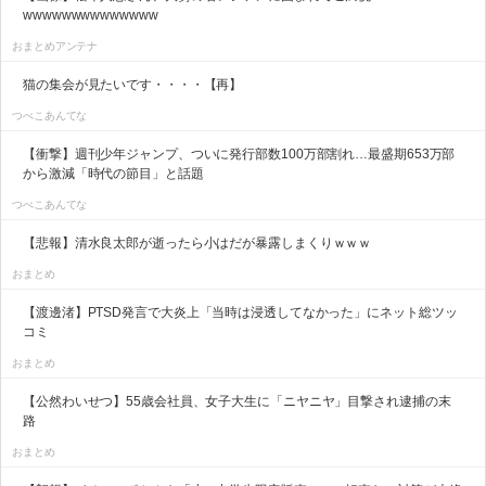
wwwwwwwwwwwwww
おまとめアンテナ
猫の集会が見たいです・・・・【再】
つべこあんてな
【衝撃】週刊少年ジャンプ、ついに発行部数100万部割れ…最盛期653万部
から激減「時代の節目」と話題
つべこあんてな
【悲報】清水良太郎が逝ったら小はだが暴露しまくりｗｗｗ
おまとめ
【渡邊渚】PTSD発言で大炎上「当時は浸透してなかった」にネット総ツッ
コミ
おまとめ
【公然わいせつ】55歳会社員、女子大生に「ニヤニヤ」目撃され逮捕の末
路
おまとめ