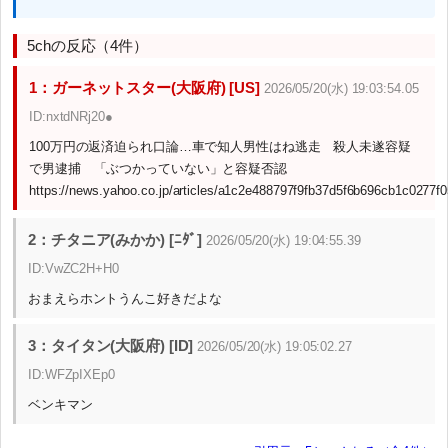
5chの反応（4件）
1：ガーネットスター(大阪府) [US]
2026/05/20(水) 19:03:54.05
ID:nxtdNRj20●
100万円の返済迫られ口論…車で知人男性はね逃走 殺人未遂容疑
で男逮捕 「ぶつかっていない」と容疑否認
https://news.yahoo.co.jp/articles/a1c2e488797f9fb37d5f6b696cb1c0277f
2：チタニア(みかか) [ﾆﾀﾞ]
2026/05/20(水) 19:04:55.39
ID:VwZC2H+H0
おまえらホントうんこ好きだよな
3：タイタン(大阪府) [ID]
2026/05/20(水) 19:05:02.27
ID:WFZpIXEp0
ベンキマン