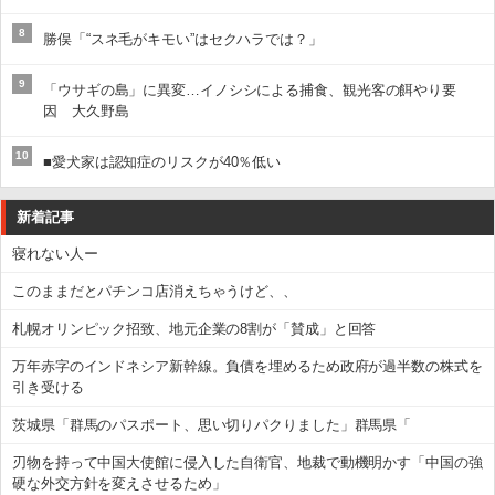
8
勝俣「“スネ毛がキモい”はセクハラでは？」
9
「ウサギの島」に異変…イノシシによる捕食、観光客の餌やり要
因 大久野島
10
■愛犬家は認知症のリスクが40％低い
新着記事
寝れない人ー
このままだとパチンコ店消えちゃうけど、、
札幌オリンピック招致、地元企業の8割が「賛成」と回答
万年赤字のインドネシア新幹線。負債を埋めるため政府が過半数の株式を
引き受ける
茨城県「群馬のパスポート、思い切りパクりました」群馬県「
刃物を持って中国大使館に侵入した自衛官、地裁で動機明かす「中国の強
硬な外交方針を変えさせるため」