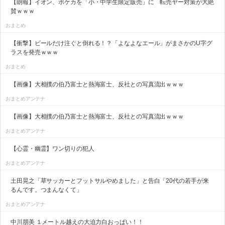
【朗報】イオン、ポケカを「小・中学生限定販売」に 転売ヤー対策が大絶
賛ｗｗｗ
おまとめ
【衝撃】ビールだけ注ぐと倒れる！？「よなよなエール」がまさかのU字グ
ラスを発売ｗｗｗ
おまとめ
【画像】大相撲の伯乃富士と熱海富士、反社との写真流出ｗｗｗ
おまとめアンテナ
【画像】大相撲の伯乃富士と熱海富士、反社との写真流出ｗｗｗ
おまとめアンテナ
【心霊・幽霊】ワン切りの犯人
おまとめアンテナ
土田晃之「草サッカーとフットサルやめました」と告白「20代の若手が来
るんです。つまんなくて」
おまとめアンテナ
中川朋美 １メートル越えの大迫力白おっぱい！！