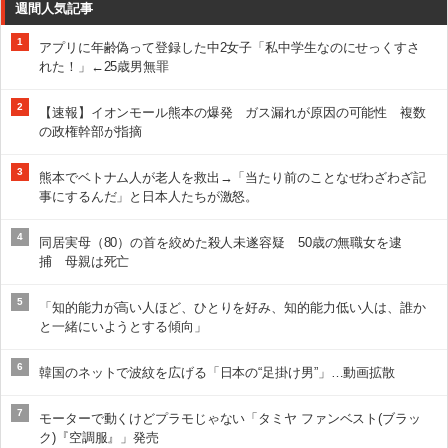
週間人気記事
1
アプリに年齢偽って登録した中2女子「私中学生なのにせっくすさ
れた！」←25歳男無罪
2
【速報】イオンモール熊本の爆発 ガス漏れが原因の可能性 複数
の政権幹部が指摘
3
熊本でベトナム人が老人を救出→「当たり前のことなぜわざわざ記
事にするんだ」と日本人たちが激怒。
4
同居実母（80）の首を絞めた殺人未遂容疑 50歳の無職女を逮
捕 母親は死亡
5
「知的能力が高い人ほど、ひとりを好み、知的能力低い人は、誰か
と一緒にいようとする傾向」
6
韓国のネットで波紋を広げる「日本の“足掛け男”」…動画拡散
7
モーターで動くけどプラモじゃない「タミヤ ファンベスト(ブラッ
ク)『空調服』」発売