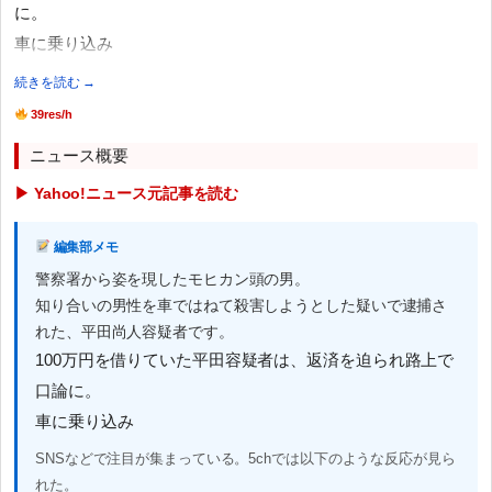
に。
車に乗り込み
続きを読む →
39res/h
ニュース概要
▶ Yahoo!ニュース元記事を読む
編集部メモ
警察署から姿を現したモヒカン頭の男。
知り合いの男性を車ではねて殺害しようとした疑いで逮捕さ
れた、平田尚人容疑者です。
100万円を借りていた平田容疑者は、返済を迫られ路上で
口論に。
車に乗り込み
SNSなどで注目が集まっている。5chでは以下のような反応が見ら
れた。