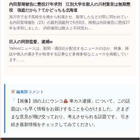
内田梨瑚被告に懲役27年求刑 江別大学生殺人の川村葉音は無期懲
役 強盗だから？てかどっちも北海道
旭川市で女子高校生を橋から転落させ、殺害したなどの罪に問われてい
る内田梨瑚被告（23）の裁判員裁判で6月8日、検察は内田被告に懲役27
年を求刑しました。 内田被告は殺人と不同意わ…
巨人の阿部監督、逮捕w
Yahoo!ニュースは、新聞・通信社が配信するニュースのほか、映像、雑
誌や個人の書き手が執筆する記事など多種多様なニュースを掲載してい
ます。…
編集部コメント
「【画像】頭の上にウンコ
車カス逮捕」について。この話
題はいち早く情報をお届けすることを心がけました。 さまざ
まな意見が飛び交っており、考えさせられる話題です。 引き
続き最新情報をチェックしてみてください。