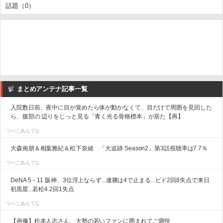
話題（0）
まとめアンテナ記事一覧
入院数日前、夜中に目が覚めたら体が動かなくて、目だけで周囲を見回した
ら、腹部の 辺りをじっと見る「青く光る骨格標本」が居た【再】
つべこあんてな
大森南朋＆相葉雅紀＆松下奈緒 「大追跡 Season2」第3話視聴率は7.7％
つべこあんてな
DeNA 5－11 阪神、3位浮上ならず...連勝は4で止まる...ビド2回8失点で来日
初黒星...若松4.2回1失点
つべこあんてな
【画像】松本人志さん、大勢の若いファンに囲まれてご満悦