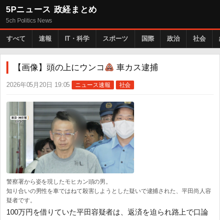
5Pニュース 政経まとめ
5ch Politics News
すべて
速報
IT・科学
スポーツ
国際
政治
社会
【画像】頭の上にウンコ
車カス逮捕
2026年05月20日 19:05
ニュース速報
社会
警察署から姿を現したモヒカン頭の男。
知り合いの男性を車ではねて殺害しようとした疑いで逮捕された、平田尚人容
疑者です。
100万円を借りていた平田容疑者は、返済を迫られ路上で口論