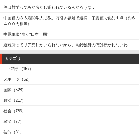
俺は哲学ってあだ名だし嫌われているんだろうな…
中国籍の３６歳関学大助教、万引き容疑で逮捕 栄養補助食品１点（約６
４００円相当）
中露軍艦4隻が“日本一周”
避難所ってリア充しかいられないから、高齢独身の俺は行かれないわ
カテゴリ
IT・科学（157）
スポーツ（52）
国際（528）
政治（217）
社会（783）
経済（77）
芸能（81）