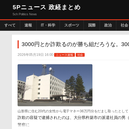
5Pニュース 政経まとめ
5ch Politics News
すべて
速報
IT・科学
スポーツ
国際
政治
社会
3000円とか詐欺るのが勝ち組だろうな。3
2026年05月19日 16:00
ニュース速報
社会
山形県に住む20代の女性から電子マネー36万円分をだまし取ったとし
詐欺の容疑で逮捕されたのは、大分県杵築市の派遣社員の男（
警察に