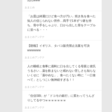
売れwww
おまとめ
「お皿は綺麗だけど食べ方が汚い」焼き魚を食べた
知人の信じられない所作…両手で1本ずつ箸を持
ち、骨や手をしゃぶり、口から出した骨をテーブル
に並べる・・・
おまとめアンテナ
【朗報】イギリス、タバコ販売禁止法案を可決
wwwwww
おまとめアンテナ
人の睡眠と食事に過剰に口を出してくる母親と彼氏
うるさい…薬を飲まないと眠れない苦しさも知らな
いくせに「薬やめな」、食べたくない時に「一口食
べて」としつこい無神経すぎる！！
おまとめアンテナ
「住信SBI」が「ドコモの銀行」に変わってうんざ
りしてるやつｗｗｗｗｗｗｗ
おまとめアンテナ