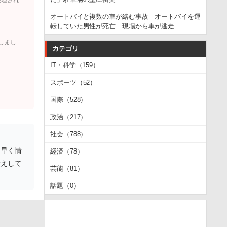
受理され
オートバイと複数の車が絡む事故 オートバイを運
転していた男性が死亡 現場から車が逃走
しまし
カテゴリ
IT・科学（159）
スポーツ（52）
国際（528）
政治（217）
社会（788）
ち早く情
経済（78）
伝えして
芸能（81）
話題（0）