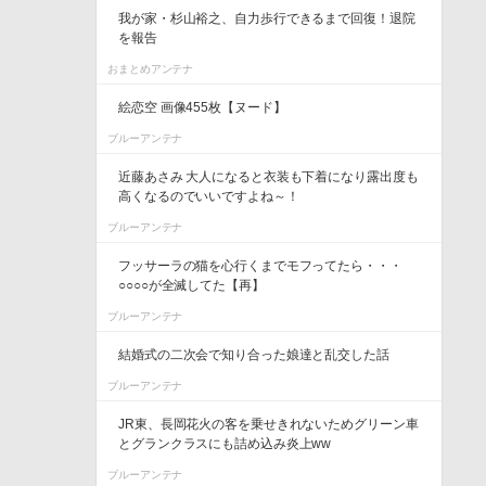
我が家・杉山裕之、自力歩行できるまで回復！退院
を報告
おまとめアンテナ
絵恋空 画像455枚【ヌード】
ブルーアンテナ
近藤あさみ 大人になると衣装も下着になり露出度も
高くなるのでいいですよね～！
ブルーアンテナ
フッサーラの猫を心行くまでモフってたら・・・
○○○○が全滅してた【再】
ブルーアンテナ
結婚式の二次会で知り合った娘達と乱交した話
ブルーアンテナ
JR東、長岡花火の客を乗せきれないためグリーン車
とグランクラスにも詰め込み炎上ww
ブルーアンテナ