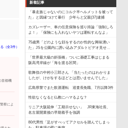
新着記事
「暴走族じゃないのにコルク半ヘルメットを被って
た」と因縁つけて暴行 少年らと父親(37)逮捕
カズレーザー、車の任意保険を巡り持論「強制しろ
よ！」「保険にも入れないヤツは運転すんなよ」
75歳男「どのような顔をするのか性的な興味湧い
る（全3件）
た」JSを公園内に誘い込みアダルトビデオ見せ…
「世界最大級の斜張橋」ついに基礎工事はじまる
阪高湾岸線が「海を渡る区間」
歌舞伎の中村小三郎さん 「当たったのはわかりま
したが、けがをするほどとは思いませんでした」
の首都機
広島県警でまた飲酒運転 巡査長免職、7月以降3件
性欲なくなると仏教にハマるよな？
 警察によ
リニア大阪延伸「工期示せない」 JR東海社長、
名古屋開業後の早期着手を強調
80代男性「足がすべってアクセルを踏んでしまっ
た」駐車場の壁に衝突