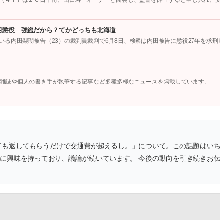
（４７）は２６日午前、山口寿一オーナーと面会し、監督を辞任すると申し入れ、
期懲役 強盗だから？てかどっちも北海道
る内田梨瑚被告（23）の裁判員裁判で6月8日、検察は内田被告に懲役27年を求刑
像、雑誌や個人の書き手が執筆する記事など多種多様なニュースを掲載しています。…
られても返してもらうだけで交通費が超えるし。」について。この話題はい
題に興味を持っており、議論が続いています。 今後の動向を引き続きお