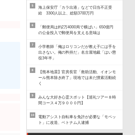
5
海上保安庁「カラ出港」などで日当不正受
給 3300人以上、総額3700万円
6
「郵便局は約2万4000局で横ばい」650億円
の公金投入で郵便局を支える意味は
7
小学教師「俺はロリコンだが教え子には手を
出さない。俺の矜持だ」名古屋地裁「はい懲
役3年半」
8
【熊本地震】官房長官「救助活動、イオンモ
ール熊本除き終了」現地では未だ捜索活動続
く
9
みんな大好き心霊スポット【巡礼ツアー８時
間コース４万９０００円】
10
電動アシスト自転車を免許が必要な「モペッ
ト」に改造、ベトナム人逮捕