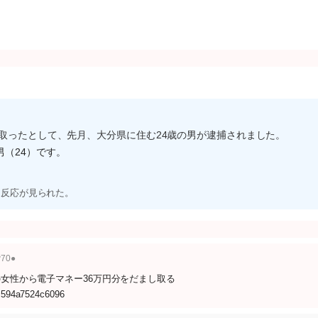
し取ったとして、先月、大分県に住む24歳の男が逮捕されました。
（24）です。
な反応が見られた。
w70●
の女性から電子マネー36万円分をだまし取る
cc594a7524c6096