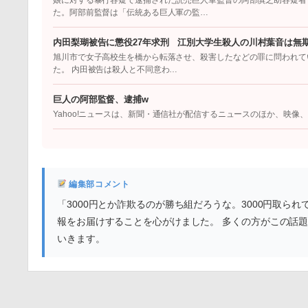
娘に対する暴行容疑で逮捕された読売巨人軍監督の阿部慎之助容疑者
た。阿部前監督は「伝統ある巨人軍の監…
内田梨瑚被告に懲役27年求刑 江別大学生殺人の川村葉音は無
旭川市で女子高校生を橋から転落させ、殺害したなどの罪に問われてい
た。 内田被告は殺人と不同意わ…
巨人の阿部監督、逮捕w
Yahoo!ニュースは、新聞・通信社が配信するニュースのほか、映
編集部コメント
「3000円とか詐欺るのが勝ち組だろうな。3000円取
報をお届けすることを心がけました。 多くの方がこの話
いきます。