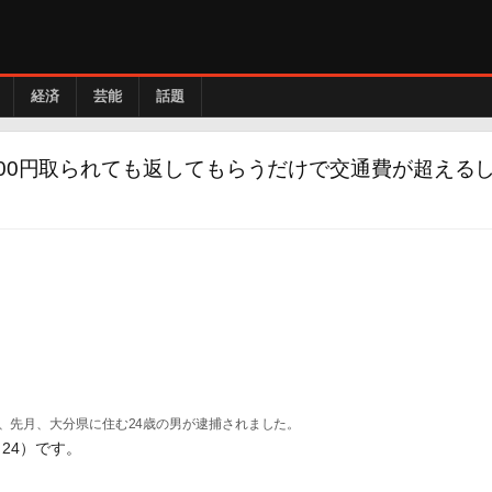
経済
芸能
話題
000円取られても返してもらうだけで交通費が超える
て、先月、大分県に住む24歳の男が逮捕されました。
24）です。