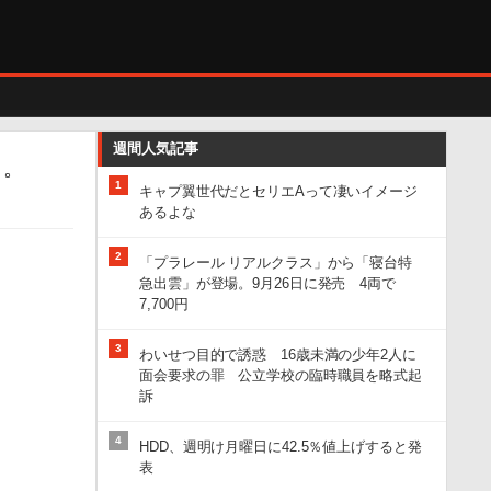
週間人気記事
し。
1
キャプ翼世代だとセリエAって凄いイメージ
あるよな
2
「プラレール リアルクラス」から「寝台特
急出雲」が登場。9月26日に発売 4両で
7,700円
3
わいせつ目的で誘惑 16歳未満の少年2人に
面会要求の罪 公立学校の臨時職員を略式起
訴
4
HDD、週明け月曜日に42.5％値上げすると発
表