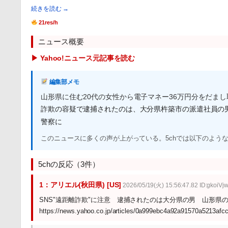
続きを読む →
21res/h
ニュース概要
▶ Yahoo!ニュース元記事を読む
編集部メモ
山形県に住む20代の女性から電子マネー36万円分をだま
詐欺の容疑で逮捕されたのは、大分県杵築市の派遣社員の男
警察に
このニュースに多くの声が上がっている。5chでは以下のよう
5chの反応（3件）
1：アリエル(秋田県) [US]
2026/05/19(火) 15:56:47.82 ID:gkoiVj
SNS"遠距離詐欺"に注意 逮捕されたのは大分県の男 山形県
https://news.yahoo.co.jp/articles/0a999ebc4a92a91570a5213af