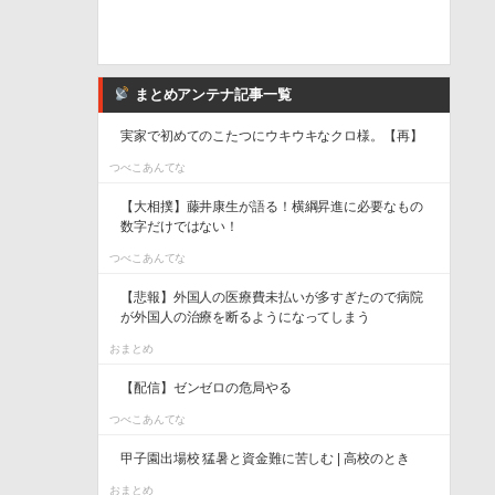
まとめアンテナ記事一覧
実家で初めてのこたつにウキウキなクロ様。【再】
つべこあんてな
【大相撲】藤井康生が語る！横綱昇進に必要なもの
数字だけではない！
つべこあんてな
【悲報】外国人の医療費未払いが多すぎたので病院
が外国人の治療を断るようになってしまう
おまとめ
【配信】ゼンゼロの危局やる
つべこあんてな
甲子園出場校 猛暑と資金難に苦しむ | 高校のとき
おまとめ