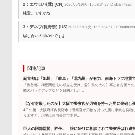
2：エウロパ(茸) [CN]
2026/05/19(火) 15:58:34.27 ID:sf6ET73Z0
純愛…ですかね
3：デネブ(長野県) [US]
2026/05/19(火) 15:58:34.61 ID:TIb0td6w0
騙し合いの世の中ですよ…
関連記事
副首都は「旭川」「岐阜」「北九州」が有力、南海トラフ地震
「副首都」構想関連法の成立を受け、愛知県の大村知事と名古屋市の
能のバックアップなどを目的とした…
【なぜ射殺したのか】大阪で警察官が刃物を持った男に発砲し
4日午後、大阪府河内長野市で警察官が刃物を持った男に拳銃を発砲
りますと、現場は河内長野市木戸…
巨人の阿部監督、辞任。 娘にGPTに相談されて警察呼ばれ逮