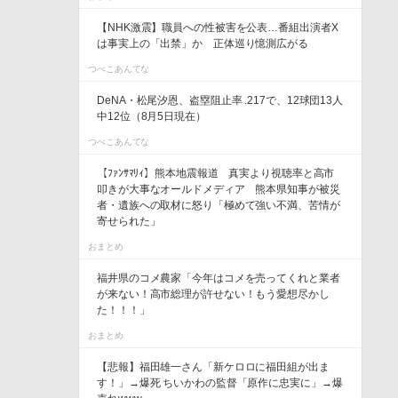
【NHK激震】職員への性被害を公表…番組出演者X
は事実上の「出禁」か 正体巡り憶測広がる
つべこあんてな
DeNA・松尾汐恩、盗塁阻止率 .217で、12球団13人
中12位（8月5日現在）
つべこあんてな
【ﾌｧﾝｻﾏﾘｨ】熊本地震報道 真実より視聴率と高市
叩きが大事なオールドメディア 熊本県知事が被災
者・遺族への取材に怒り「極めて強い不満、苦情が
寄せられた」
おまとめ
福井県のコメ農家「今年はコメを売ってくれと業者
が来ない！高市総理が許せない！もう愛想尽かし
た！！！」
おまとめ
【悲報】福田雄一さん「新ケロロに福田組が出ま
す！」→爆死 ちいかわの監督「原作に忠実に」→爆