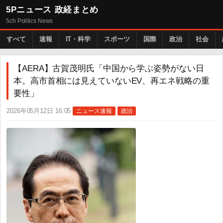
5Pニュース 政経まとめ
5ch Politics News
すべて
速報
IT・科学
スポーツ
国際
政治
社会
【AERA】古賀茂明氏「中国から学ぶ姿勢がない日
本。高市首相には見えていないEV、再エネ戦略の重
要性」
2026年05月12日 16:05
ニュース速報
政治