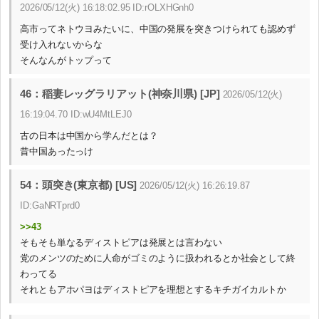
2026/05/12(火) 16:18:02.95 ID:rOLXHGnh0
高市ってネトウヨみたいに、中国の発展を突きつけられても認めず
受け入れないからな
そんなんがトップって
46：稲妻レッグラリアット(神奈川県) [JP]
2026/05/12(火)
16:19:04.70 ID:wU4MtLEJ0
古の日本は中国から学んだとは？
昔中国あったっけ
54：頭突き(東京都) [US]
2026/05/12(火) 16:26:19.87
ID:GaNRTprd0
>>43
そもそも単なるディストピアは発展とは言わない
党のメンツのために人命がゴミのように扱われるとか社会として終
わってる
それともアホパヨはディストピアを理想とするキチガイカルトか