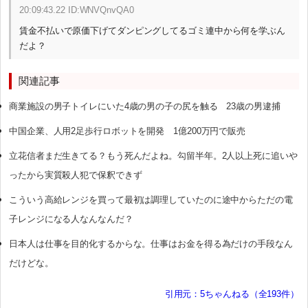
20:09:43.22 ID:WNVQnvQA0
賃金不払いで原価下げてダンピングしてるゴミ連中から何を学ぶん
だよ？
関連記事
商業施設の男子トイレにいた4歳の男の子の尻を触る 23歳の男逮捕
中国企業、人用2足歩行ロボットを開発 1億200万円で販売
立花信者まだ生きてる？もう死んだよね。勾留半年。2人以上死に追いや
ったから実質殺人犯で保釈できず
こういう高給レンジを買って最初は調理していたのに途中からただの電
子レンジになる人なんなんだ？
日本人は仕事を目的化するからな。仕事はお金を得る為だけの手段なん
だけどな。
引用元：5ちゃんねる（全193件）