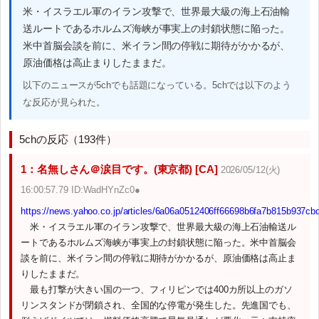
米・イスラエル軍のイラン攻撃で、世界最大級の海上石油輸
送ルートであるホルムズ海峡が事実上の封鎖状態に陥った。
米中首脳会談を前に、米イラン間の停戦に期待がかかるが、
原油価格は高止まりしたままだ。
以下のニュースが5chでも話題になっている。5chでは以下のよう
な反応が見られた。
5chの反応（193件）
1：名無しさん＠涙目です。(東京都) [CA]
2026/05/12(火)
16:00:57.79 ID:WadHYnZc0●
https://news.yahoo.co.jp/articles/6a06a0512406ff66698b6fa7b815b937cb
米・イスラエル軍のイラン攻撃で、世界最大級の海上石油輸送ル
ートであるホルムズ海峡が事実上の封鎖状態に陥った。米中首脳会
談を前に、米イラン間の停戦に期待がかかるが、原油価格は高止ま
りしたままだ。
最も打撃が大きい国の一つ、フィリピンでは400カ所以上のガソ
リンスタンドが閉鎖され、全国的な停電が発生した。先進国でも、