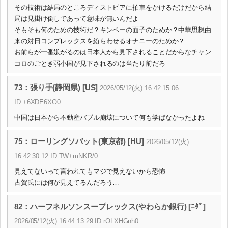
その技術は結局のところディストピアに拍車をかけるだけだから結
局は見掛け倒しであって意味が無いんだよ
そもそも何のための技術だ？キンペーの面子のためか？中華思想由
来の対日コンプレックスを紛らわせるオナニーのためか？
お前らが一番嫌がるのは日本人から見下されることだからなチャン
コロのごとき弱小国が見下されるのは当たり前だろ
73：張り手(静岡県) [US]
2026/05/12(火) 16:42:15.06
ID:+6XDE6XO0
中国は日本から不動産バブル崩壊について何も学ばなかったよね
75：ローリングソバット(東京都) [HU]
2026/05/12(火)
16:42:30.12 ID:TW+mNKR/0
見えてないって言われてもマジで見えないから恐怖
古賀氏には何が見えてるんだろう…
82：ハーフネルソンスープレックス(やわらか銀行) [ﾆﾀﾞ]
2026/05/12(火) 16:44:13.29 ID:rOLXHGnh0