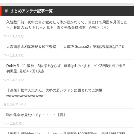
まとめアンテナ記事一覧
入院数日前、夜中に目が覚めたら体が動かなくて、目だけで周囲を見回した
ら、腹部の 辺りをじっと見る「青く光る骨格標本」が居た【再】
つべこあんてな
大森南朋＆相葉雅紀＆松下奈緒 「大追跡 Season2」第3話視聴率は7.7％
つべこあんてな
DeNA 5－11 阪神、3位浮上ならず...連勝は4で止まる...ビド2回8失点で来日
初黒星...若松4.2回1失点
つべこあんてな
【画像】松本人志さん、大勢の若いファンに囲まれてご満悦
wwwwwwwwwwwwww
おまとめアンテナ
猫の集会が見たいです・・・・【再】
つべこあんてな