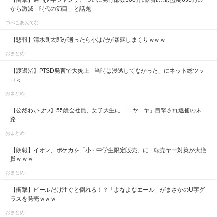
【衝撃】週刊少年ジャンプ、ついに発行部数100万部割れ…最盛期653万部
から激減「時代の節目」と話題
つべこあんてな
【悲報】清水良太郎が逝ったら小はだが暴露しまくりｗｗｗ
おまとめ
【渡邊渚】PTSD発言で大炎上「当時は浸透してなかった」にネット総ツッ
コミ
おまとめ
【公然わいせつ】55歳会社員、女子大生に「ニヤニヤ」目撃され逮捕の末
路
おまとめ
【朗報】イオン、ポケカを「小・中学生限定販売」に 転売ヤー対策が大絶
賛ｗｗｗ
おまとめ
【衝撃】ビールだけ注ぐと倒れる！？「よなよなエール」がまさかのU字グ
ラスを発売ｗｗｗ
おまとめ