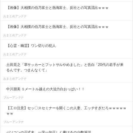
【画像】大相撲の伯乃富士と熱海富士、反社との写真流出ｗｗｗ
おまとめアンテナ
【画像】大相撲の伯乃富士と熱海富士、反社との写真流出ｗｗｗ
おまとめアンテナ
【心霊・幽霊】ワン切りの犯人
おまとめアンテナ
土田晃之「草サッカーとフットサルやめました」と告白「20代の若手が来
るんです。つまんなくて」
おまとめアンテナ
中川朋美 １メートル越えの大迫力白おっぱい！！
ブルーアンテナ
【工ロ注意】セッ〇スセミナーを開くこの人妻、工ッチすぎだろｗｗｗｗｗ
ｗｗ
ブルーアンテナ
パソコンの正式名、一字一句正しく書けるの少数派説