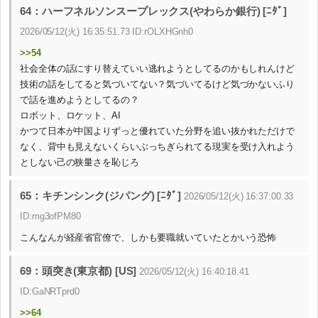
64：ハーフネルソンスープレックス(やわらか銀行) [ﾆﾀﾞ]
2026/05/12(火) 16:35:51.73 ID:rOLXHGnh0
>>54
社会全体の話にすり替えていい逃れようとしてるのかもしれんけど
技術の話をしてると気づいてない？気づいてるけど気づかないふり
で話を進めようとしてるの？
ロボット、ロケット、AI
かつて日本が中国よりずっと優れていた分野を追い抜かれただけで
なく、背中も見えないくらいぶっちぎられてる現実を受け入れよう
としない己の狭量さを恥じろ
65：キチンシンク(ジパング) [ﾆﾀﾞ]
2026/05/12(火) 16:37:00.33
ID:mg3ofPM80
こんなんが経産省官僚で、しかも要職就いていたとかいう恐怖
69：頭突き(東京都) [US]
2026/05/12(火) 16:40:18.41
ID:GaNRTprd0
>>64