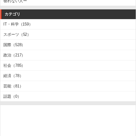
寝れない人ー
カテゴリ
IT・科学（159）
スポーツ（52）
国際（528）
政治（217）
社会（785）
経済（78）
芸能（81）
話題（0）