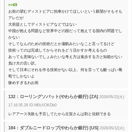
>>69
お前の望むディストピアに拍車かけてほしいという願望がそもそも
アレだが
大前提としてディストピアなどではない
中国が抱える問題など世界中どの国だって抱えてる国内の問題でし
かない
そしてなんのための技術だとか蓮舫みたいなこと言ってるけど
技術ってのは完成してからそれをどう活かすか考えるもの
あっても意味ないでしょみたいな考え方は進歩する力と知能がない
負け犬の言い訳。
そして日本にそれを作る技術がない以上、何を言っても酸っぱい葡
萄でしかないよ
惨めすぎるわお前
132：ローリングソバット(やわらか銀行) [ZA]
2026/05/12(火)
17:16:35.28 ID:W0sXOKDb0
レアアース失敗も予言してたから古賀さんは割と信頼できる
184：ダブルニードロップ(やわらか銀行) [US]
2026/05/12(火)