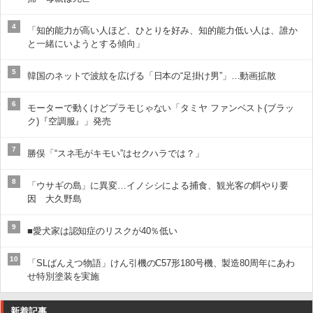
4
「知的能力が高い人ほど、ひとりを好み、知的能力低い人は、誰か
と一緒にいようとする傾向」
5
韓国のネットで波紋を広げる「日本の“足掛け男”」…動画拡散
6
モーターで動くけどプラモじゃない「タミヤ ファンベスト(ブラッ
ク)『空調服』」発売
7
勝俣「“スネ毛がキモい”はセクハラでは？」
8
「ウサギの島」に異変…イノシシによる捕食、観光客の餌やり要
因 大久野島
9
■愛犬家は認知症のリスクが40％低い
10
「SLばんえつ物語」けん引機のC57形180号機、製造80周年にあわ
せ特別塗装を実施
新着記事