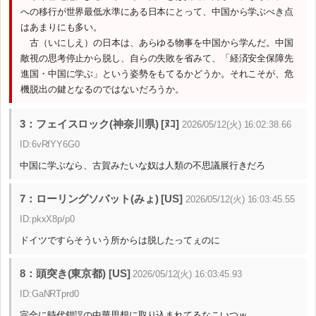
への移行が世界最低水準にある日本にとって、中国から学ぶべき点
はあまりにも多い。
古（いにしえ）の日本は、あらゆる物事を中国から学んだ。中国
敵視の思考停止から脱し、自らの失敗を省みて、「経済安全保障先
進国・中国に学ぶ」という姿勢をもてるかどうか。それこそが、危
機脱出の鍵となるのではないだろうか。
3：フェイスロック(神奈川県) [ﾇｺ]
2026/05/12(火) 16:02:38.66
ID:6vRfYY6G0
中国に学ぶなら、古賀みたいな奴は人類の不思議展行きだろ
7：ローリングソバット(みょ) [US]
2026/05/12(火) 16:03:45.55
ID:pkxX8p/p0
ドイツですらそういう所からは脱したってぇのに
8：頭突き(東京都) [US]
2026/05/12(火) 16:03:45.93
ID:GaNRTprd0
完全に時代錯誤の中華思想に取り込まれてるなこいつｗ