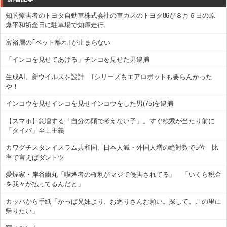
知的瘴害者のトヨタ自動車株式会社の車カスのトヨタ86が８月６日の原
爆平和祈念日に駐車場で知瘴走行。
富裕層の｢ペット離れ｣が止まらない
「インコを見せてあげる」チンコを見せた男逮捕
生成AI、新ウイルスを設計 Tシリーズもエアロボットも要らんかった
や！
インコウを見せインコを見せインコウをした男(75)を逮捕
【スマホ】急増する「自分の頭で考えない子」。すぐ検索が当たり前に
「タイパ」至上主義
カワグチスタンイスラム共和国、日本人減・外国人増の絶対数で5位 比
率で言えばダントツ
愛煙家・岸谷蘭丸「喫煙者の権利がマジで侵害されてる」 「いくら税金
を我々が払ってるんだと」
カッパから手紙「かっぱ兄妹より、お巡りさんお願い。探して。この里に
帰りたい」