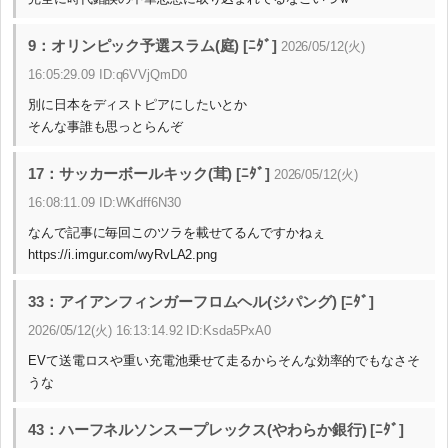
9：オリンピック予選スラム(庭) [ﾆﾀﾞ]
2026/05/12(火)
16:05:29.09 ID:q6VVjQmD0
別に日本をディストピアにしたいとか
そんな事誰も思っとらんぞ
17：サッカーボールキック(茸) [ﾆﾀﾞ]
2026/05/12(火)
16:08:11.09 ID:WKdff6N30
なんで記事に毎回このツラを載せてるんですかねぇ
https://i.imgur.com/wyRvLA2.png
33：アイアンフィンガーフロムヘル(ジパング) [ﾆﾀﾞ]
2026/05/12(火) 16:13:14.92 ID:Ksda5PxA0
EVて送電ロスや重い充電池乗せて走るからそんな効率的でもなさそ
うな
43：ハーフネルソンスープレックス(やわらか銀行) [ﾆﾀﾞ]