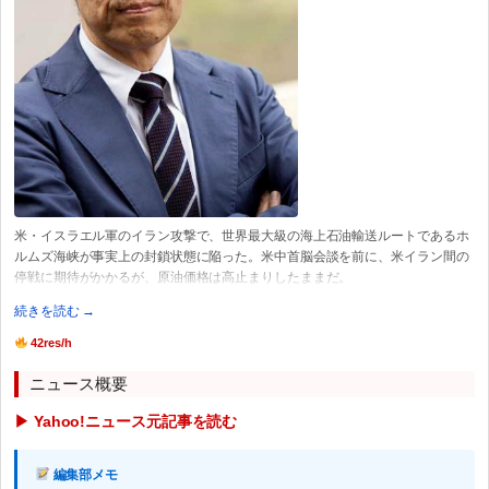
米・イスラエル軍のイラン攻撃で、世界最大級の海上石油輸送ルートであるホ
ルムズ海峡が事実上の封鎖状態に陥った。米中首脳会談を前に、米イラン間の
停戦に期待がかかるが、原油価格は高止まりしたままだ。
続きを読む →
42res/h
ニュース概要
▶ Yahoo!ニュース元記事を読む
編集部メモ