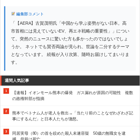
編集部コメント
「【AERA】古賀茂明氏「中国から学ぶ姿勢がない日本。高
市首相には見えていないEV、再エネ戦略の重要性」」につい
て。突然のニュースに驚いた方も多かったのではないでしょ
うか。 ネットでも賛否両論が見られ、世論を二分するテーマ
となっています。 続報が入り次第、随時お届けしてまいりま
す。
週間人気記事
1
【速報】イオンモール熊本の爆発 ガス漏れが原因の可能性 複数
の政権幹部が指摘
2
熊本でベトナム人が老人を救出→「当たり前のことなぜわざわざ記
事にするんだ」と日本人たちが激怒。
3
同居実母（80）の首を絞めた殺人未遂容疑 50歳の無職女を逮
捕 母親は死亡