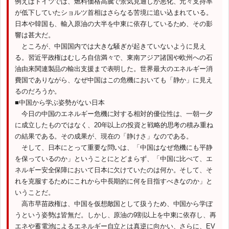
例えばドイツでは、燃料価格高騰で景気見通しが悪化、元々支持率
が低下していたショルツ首相はさらなる苦境に追い込まれている。
日本や韓国も、輸入原油の大半を中東に依存しているため、その影
響は甚大だ。
ところが、中国国内では大きな騒ぎが起きていないように見え
る。習近平政権はむしろ自信満々で、東南アジア諸国や欧州への石
油由来関連製品の輸出支援まで表明した。世界最大のエネルギー消
費国でありながら、なぜ中国はこの危機においても「静か」に見え
るのだろうか。
■中国から学ぶ姿勢がない日本
今日の中国のエネルギー危機に対する相対的優位性は、一朝一夕
に成立したものではなく、20年以上の投資と戦略的思考の積み重ね
の結果である。その成果が、現在の「静けさ」なのである。
そして、日本にとって重要な問いは、「中国はなぜ危機にも平静
を保っているのか」ということにとどまらず、「中国に比べて、エ
ネルギー安全保障において日本に欠けていたのは何か。そして、そ
れを克服するためにこれから中長期的に何を目指すべきなのか」と
いうことだ。
高市早苗政権は、中国を仮想敵国として扱うため、中国から学ぼ
うという姿勢は皆無だ。しかし、原油の9割以上を中東に依存し、再
エネや蓄電池によるエネルギー自立とは真逆に向かい、さらに、EV