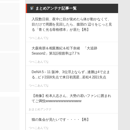
まとめアンテナ記事一覧
入院数日前、夜中に目が覚めたら体が動かなくて、
目だけで周囲を見回したら、腹部の 辺りをじっと見
る「青く光る骨格標本」が居た【再】
つべこあんてな
大森南朋＆相葉雅紀＆松下奈緒 「大追跡
Season2」第3話視聴率は7.7％
つべこあんてな
DeNA 5－11 阪神、3位浮上ならず...連勝は4で止ま
る...ビド2回8失点で来日初黒星...若松4.2回1失点
つべこあんてな
【画像】松本人志さん、大勢の若いファンに囲まれ
てご満悦wwwwwwwwwwwwww
おまとめアンテナ
猫の集会が見たいです・・・・【再】
つべこあんてな