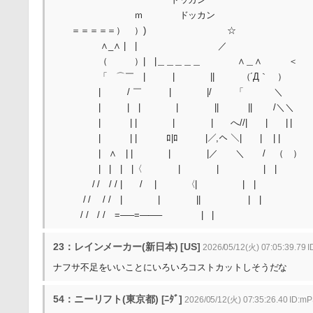
ｍ ドッカン
＝＝＝＝＝） ）) ☆
∧_∧ | | ／ ／￣￣￣￣
（ ）| |＿＿＿＿＿ ∧＿∧ ＜ おら
「 ⌒￣ | | || （´Д｀ ） ＼＿
| / ￣ | |/ 「 ＼
| | | | || || /＼＼
| | | | | へ//| | | |
| | | ﾛ|ﾛ |／,へ ＼| | | |
| ∧ | | | |／ ＼ / （ ）
| | | |〈 | | | |
/ / / / | / | 〈| | |
/ / / / | | || | |
/ / / / =—–=——– | |
23：レインメーカー(新日本) [US]
2026/05/12(火) 07:05:39.79
ナフサ不足をいいことにいろいろコストカットしそうだな
54：ニーリフト(東京都) [ﾆﾀﾞ]
2026/05/12(火) 07:35:26.40 ID: