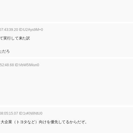
07:43:39.20 ID:U2Ays9M+0
て実行して来た訳
ただろ
:52:48.68 ID:VbW5IWun0
08:05:15.07 ID:1vKN8NtU0
と大企業（トヨタなど）向けを優先してるからだぞ。