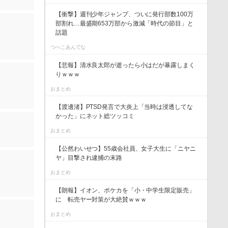
【衝撃】週刊少年ジャンプ、ついに発行部数100万
部割れ…最盛期653万部から激減「時代の節目」と
話題
つべこあんてな
【悲報】清水良太郎が逝ったら小はだが暴露しまく
りｗｗｗ
おまとめ
【渡邊渚】PTSD発言で大炎上「当時は浸透してな
かった」にネット総ツッコミ
おまとめ
【公然わいせつ】55歳会社員、女子大生に「ニヤニ
ヤ」目撃され逮捕の末路
おまとめ
【朗報】イオン、ポケカを「小・中学生限定販売」
に 転売ヤー対策が大絶賛ｗｗｗ
おまとめ