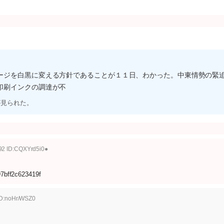
ージを白黒に変える方針であることが１１日、わかった。中東情勢の緊
印刷インクの調達が不
が見られた。
92 ID:CQXYrd5i0●
97bff2c623419f
ID:noHr/WSZ0