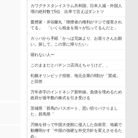
カワグチスタンイスラム共和国、日本人減・外国人
増の絶対数で5位 比率で言えばダントツ
愛煙家・岸谷蘭丸「喫煙者の権利がマジで侵害され
てる」 「いくら税金を我々が払ってるんだと」
カッパから手紙「かっぱ兄妹より、お巡りさんお願
い。探して。この里に帰りたい」
寝れない人ー
このままだとパチンコ店消えちゃうけど、、
札幌オリンピック招致、地元企業の8割が「賛成」
と回答
万年赤字のインドネシア新幹線。負債を埋めるため
政府が過半数の株式を引き受ける
茨城県「群馬のパスポート、思い切りパクりまし
た」群馬県「
刃物を持って中国大使館に侵入した自衛官、地裁で
動機明かす「中国の強硬な外交方針を変えさせるた
め」