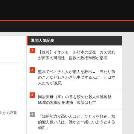
週間人気記事
1
【速報】イオンモール熊本の爆発 ガス漏れ
が原因の可能性 複数の政権幹部が指摘
2
熊本でベトナム人が老人を救出→「当たり前
のことなぜわざわざ記事にするんだ」と日本
人たちが激怒。
3
同居実母（80）の首を絞めた殺人未遂容疑
50歳の無職女を逮捕 母親は死亡
足から溶剤
4
「知的能力が高い人ほど、ひとりを好み、知
的能力低い人は、誰かと一緒にいようとする
傾向」