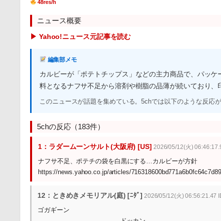
48res/h
ニュース概要
▶ Yahoo!ニュース元記事を読む
編集部メモ
カルビーが「ポテトチップス」などの主力商品で、パッケ
料となるナフサ不足から溶剤や樹脂の品薄が続いており、
このニュースが話題を集めている。5chでは以下のような反応
5chの反応（183件）
1：ラダームーンサルト(大阪府) [US]
2026/05/12(火) 06:46:17.
ナフサ不足、ポテチの袋を白黒にする…カルビーが方針
https://news.yahoo.co.jp/articles/716318600bd771a6b0fc64c7d8
12：ときめきメモリアル(庭) [ﾆﾀﾞ]
2026/05/12(火) 06:56:21.47 
ゴガギーン
ドッカン