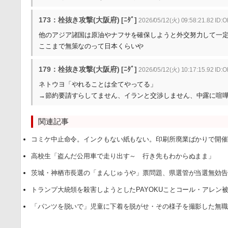
173：栓抜き攻撃(大阪府) [ﾆﾀﾞ]
2026/05/12(火) 09:58:21.82 ID
他のアジア諸国は原油やナフサを確保しようと外交努力して一
ここまで無策なのって日本くらいや
179：栓抜き攻撃(大阪府) [ﾆﾀﾞ]
2026/05/12(火) 10:17:15.92 ID
ネトウヨ「やれることは全てやってる」
→節約要請すらしてません、イランと交渉しません、中露に喧
関連記事
コミケ中止命令。インクもない紙もない。印刷所廃業ばかりで開
高校生「盗んだ公用車で走り出す～ 行き先もわからぬまま」
茨城・神栖市長選の「まんじゅうや」票問題、県選管が当選無効
トランプ大統領を殺害しようとしたPAYOKUことコール・​アレン
「パンツを脱いで」児童に下着を脱がせ・その様子を撮影した無職の