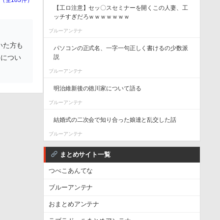
【工ロ注意】セッ〇スセミナーを開くこの人妻、工
ッチすぎだろｗｗｗｗｗｗｗ
ブルーアンテナ
いた方も
パソコンの正式名、一字一句正しく書けるの少数派
件につい
説
ブルーアンテナ
明治維新後の徳川家について語る
ブルーアンテナ
結婚式の二次会で知り合った娘達と乱交した話
ブルーアンテナ
まとめサイト一覧
つべこあんてな
ブルーアンテナ
おまとめアンテナ