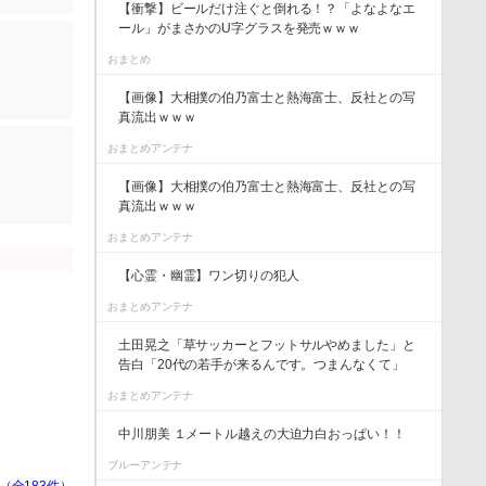
【衝撃】ビールだけ注ぐと倒れる！？「よなよなエ
ール」がまさかのU字グラスを発売ｗｗｗ
おまとめ
【画像】大相撲の伯乃富士と熱海富士、反社との写
真流出ｗｗｗ
おまとめアンテナ
【画像】大相撲の伯乃富士と熱海富士、反社との写
真流出ｗｗｗ
おまとめアンテナ
【心霊・幽霊】ワン切りの犯人
おまとめアンテナ
土田晃之「草サッカーとフットサルやめました」と
告白「20代の若手が来るんです。つまんなくて」
おまとめアンテナ
中川朋美 １メートル越えの大迫力白おっぱい！！
ブルーアンテナ
（全183件）