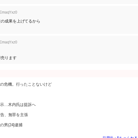
:OEmaqYxz0
定の成果を上げてるから
:OEmaqYxz0
嘩売ります
催の危機。行ったことないけど
告示…木内氏は提訴へ
被告、無罪を主張
男(24)逮捕
引用元：5ちゃんねる