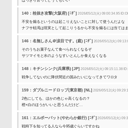
はっきり言ってどうでもいい
140：栓抜き攻撃(大阪府) [ﾆﾀﾞ]
2026/05/12(火) 09:00:34.95 ID
不安を煽るというのは起こりえないことに対して使うんだよな
ナフサ枯渇は現実として起こりうるから不安を煽るには当ては
146：名無しさん＠涙目です。(庭) [ﾆﾀﾞ]
2026/05/12(火) 09:13:
そのうちお菓子なんて食べられなくなるぞ
サツマイモと水のようなすいとんしか食えなくなる
148：キチンシンク(兵庫県) [JP]
2026/05/12(火) 09:15:11.38 ID
戦争してないのに降伏間近の国みたいになってきてワロタ
159：ダブルニードロップ(東京都) [NL]
2026/05/12(火) 09:29:1
2色にしても、ほかの色じゃ高くなるの？
橙×白のほうがいいと思うんだけど…
161：エルボーバット(やわらか銀行) [ﾆﾀﾞ]
2026/05/12(火) 09:3
戦時下を知ってる人なら今95歳ぐらいですかね