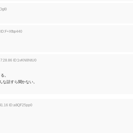
Ogl0
 ID:F+Xfbp440
17:28.86 ID:1vKN8NtU0
てる。
んな話すら聞かない。
41.16 ID:a8QF25pp0