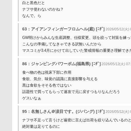
白と黒色だと
ナフサ使わないのかね？
なんで。ら
63：アイアンフィンガーフロムヘル(庭) [ﾆﾀﾞ]
2026/05/12(火) 
GW明けからみんな生産調整、仕様変更、頭を絞って対策を練っ
こんなの準備してなきゃできる訳無いんだから
マスコミが3.4月にかけて出していた警戒情報の重要さ理解でき
86：ジャンピングパワーボム(福島県) [ﾆﾀﾞ]
2026/05/12(火) 07
食べ物の色は視床下部に作用
食欲、気分、味覚の認識に直接影響を与える
黒は食欲をそそる色ではない
話題性で買ってもらって速攻で元に戻すつもりなんだろう
ゲスいなぁ
95：名無しさん＠涙目です。(ジパング) [ﾆﾀﾞ]
2026/05/12(火) 
ナフサ不足って言うけど厳密に言えば出荷を絞り込んでいるの
絶対量は足りてるのに