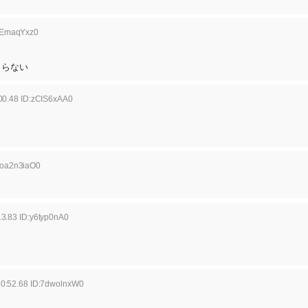
:OEmaqYxz0
まらない
00.48 ID:zCIS6xAA0
:oa2n3iaO0
3.83 ID:y6typ0nA0
0:52.68 ID:7dwolnxW0