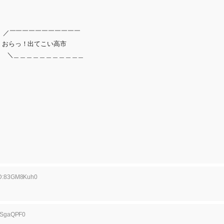
￣￣￣￣￣￣￣
っ！出てこい高市
＿＿＿＿＿＿＿＿＿＿
 ID:83GM8Kuh0
mPSgaQPF0