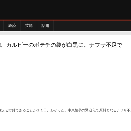
経済
芸能
話題
━!!。カルビーのポテチの袋が白黒に。ナフサ不足で
変える方針であることが１１日、わかった。中東情勢の緊迫化で原料となるナフサ不