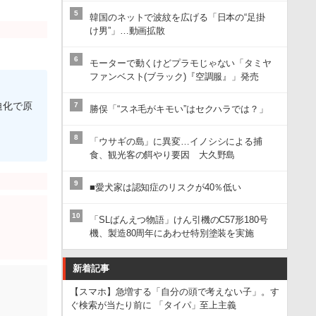
5
韓国のネットで波紋を広げる「日本の“足掛
け男”」…動画拡散
6
モーターで動くけどプラモじゃない「タミヤ
ファンベスト(ブラック)『空調服』」発売
迫化で原
7
勝俣「“スネ毛がキモい”はセクハラでは？」
8
「ウサギの島」に異変…イノシシによる捕
食、観光客の餌やり要因 大久野島
9
■愛犬家は認知症のリスクが40％低い
10
「SLばんえつ物語」けん引機のC57形180号
機、製造80周年にあわせ特別塗装を実施
新着記事
【スマホ】急増する「自分の頭で考えない子」。す
ぐ検索が当たり前に 「タイパ」至上主義