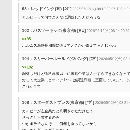
98：レッドインク(茸) [ﾆﾀﾞ]
2026/05/12(火) 08:10:23.96 ID:9qp9I
カルビーって何でこんなに凋落したんだろうな
102：バズソーキック(東京都) [RU]
2026/05/12(火) 08:14:29.69
>>95
ホルムズ海峡長期間に備えてどこかが蓄えてるんじゃね
104：スリーパーホールド(ジパング) [ﾆﾀﾞ]
2026/05/12(火) 08:
>>102
鋼材もだけど価格高騰以上に末端企業は入手すらできなくなっ
対して大企業（とティア1〜）は調達問題に直面していない、そ
これが全て
108：スターダストプレス(東京都) [ﾆﾀﾞ]
2026/05/12(火) 08:21:
カルビーが左企業だと判明さかただけだよ
さっさと不買するのみ
つかポテチなんぞここ何年も食ってないから