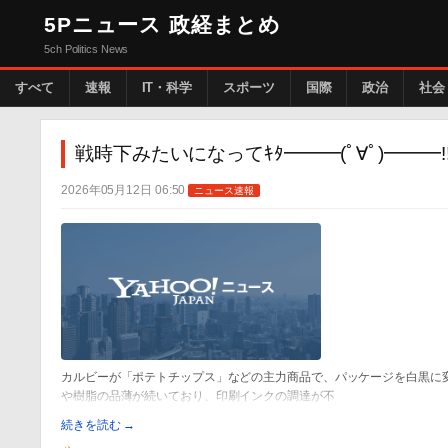
5Pニュース 政経まとめ
5ch Politics News
すべて
速報
IT・科学
スポーツ
国際
政治
社会
戦時下みたいになってｷﾀ━━━(ﾟ∀ﾟ)━━
2026年05月12日 06:50
ニュース速報
カルビーが「ポテトチップス」などの主力商品で、パッケージを白黒に
や樹脂の品薄が続いており、印刷インクの調達が不
続きを読む →