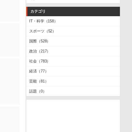
カテゴリ
IT・科学（158）
スポーツ（52）
国際（528）
政治（217）
社会（783）
経済（77）
芸能（81）
話題（0）