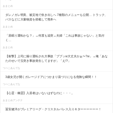
おまとめ
ダレノガレ明美、被災地で炊き出しへ 7種類のメニューも公開… トラック、
バスなどに大量物資を搭載して熊本へ
おまとめ
「居眠り運転かな？」→何度も追突→夫婦「これは事故じゃない」と気付
く…
おまとめ
【衝撃】上司に煽り運転され大事故「ププッw大丈夫かぁ〜?w」→俺「あな
たのせいで玉突き事故発生してますが」「え!?」
つべこあんてな
3歳女児が開くガレージドアにつかまり宙づりになる危険な瞬間！！
つべこあんてな
【心霊・幽霊】入居者はいないはずなのに・・・。
おまとめアンテナ
冨安健洋がプレミアリーグ・クリスタルパレス入りキターーーーーー！