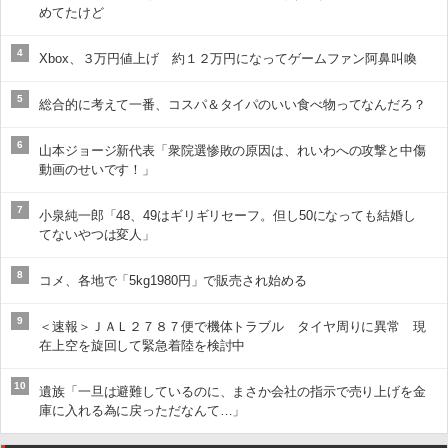
めてたけど
4
Xbox、３万円値上げ 約１２万円になってゲームファン阿鼻叫喚
5
総合的に考えて一番、コスパ＆タイパのいい食べ物ってなんだろ？
6
山本ジョージ新代表「衆院選惨敗の原因は、れいわへの攻撃と中傷
動画のせいです！」
7
小泉純一郎「48、49はギリギリセーフ。但し50になっても結婚し
てないやつは変人」
8
コメ、各地で「5kg1980円」で販売され始める
9
＜速報＞ＪＡＬ２７８７便で機体トラブル タイヤ周りに異常 現
在上空を旋回して緊急着陸を検討中
10
遺族「一旦は避難しているのに、まさか会社の指示で売り上げを金
庫に入れる為に戻っただなんて…」