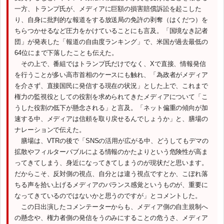
一方、トランプ氏が、メディアに巨額の損害賠償訴訟を起こした
り、自身に批判的な報道をする放送局の免許の剥奪（はくだつ）を
ちらつかせるなど圧力をかけていることにも言及。「国境なき記者
団」が発表した「報道の自由度ランキング」で、米国が過去最低の
64位にまで下落したことも伝えた。
その上で、番組ではトランプ氏だけでなく、Xで直接、情報発信
を行うことが多い高市首相のケースにも触れ、「為政者がメディア
を介さず、直接国民に発信する現在の状況」とした上で、これまで
権力の監視役としての役割を求められてきたメディアについて「こ
うした役割の低下が懸念される」と言及。「ネット偏重の傾向が加
速する中、メディアは信頼を取り戻せるんでしょうか」と、膳場の
ナレーションで伝えた。
膳場は、VTRの後で「SNSの活用が広がる中、どうしてもデマの
拡散やフィルターバブルによる情報のかたよりという危険性が高ま
ってきてしまう、身近になってきてしまうのが現状だと思います。
だからこそ、反対側の視点、自分とは違う視点ですとか、こぼれ落
ちる声を拾い上げるメディアのバランス感覚というものが、重要に
なってきているのではないかと思うのですが」とコメントした。
この日出演したコメンテーターからも、メディア側の自主規制へ
の懸念や、権力者側の発信をうのみにすることの危うさ、メディア