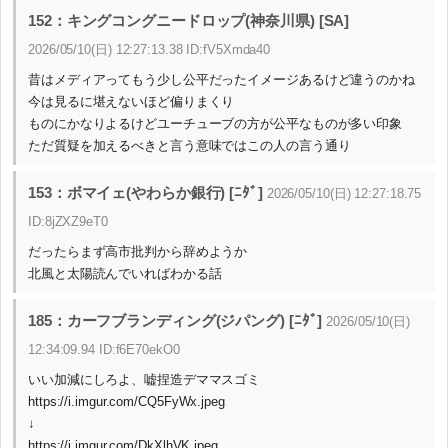
152：キングコングニードロップ(神奈川県) [SA]
2026/05/10(日) 12:27:13.38 ID:fV5Xmda40
昔はメディアってもう少し公平だったイメージあるけど違うのかね
今は見るに堪えないほど偏りまくり
ものにかなりよるけどユーチューブの方が公平なものが多い印象
ただ質疑を加えるべきと言う意味ではこの人の言う通り
153：ボマイェ(やわらか銀行) [ﾆﾀﾞ]
2026/05/10(日) 12:27:18.75
ID:8jZXZ9eT0
だったらまず高市批判から辞めようか
北風と太陽読んでいればわかる話
185：カーフブランディング(ジパング) [ﾆﾀﾞ]
2026/05/10(日)
12:34:09.94 ID:f6E70ekO0
いい加減にしろよ、嘘捏造デママスゴミ
https://i.imgur.com/CQ5FyWx.jpeg
↓
https://i.imgur.com/DkXlhVK.jpeg