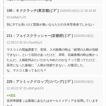
198：キドクラッチ(東京都) [ﾆﾀﾞ]
2026/05/10(日) 12:36:43.60
ID:kWb4rTv70
別にXでも良いけど質疑が無いならただの大本営発表でしかない
211：フェイスクラッシャー(京都府) [ﾆﾀﾞ]
2026/05/10(日)
12:39:13.35 ID:oTwo5Kjz0
マスコミの世論調査で、安倍、スガ政権の時は「総理の人柄が信頼
できない」という項目があったけど、岸田、石破政権の時は無かっ
たんだ。人格批判みたいだからやめたのかな？って思ってたけど、
高市になった途端に「人柄が信頼できない」が復活した。
な、マスコミ腐ってるだろ？
229：アトミックドロップ(ジパング) [ﾆﾀﾞ]
2026/05/10(日)
12:45:22.97 ID:x0hPghGF0
>>211
支持率調査ｊは最後にあなたはオールドメディアを信用しています
か？