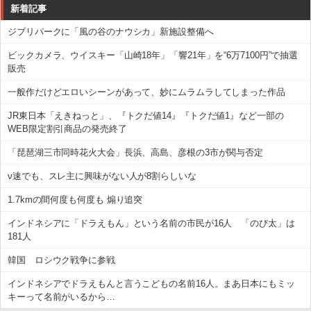
新着記事
ジブリパークに「風の谷のナウシカ」新施設整備へ
ビックカメラ、ウイスキー「山崎18年」「響21年」を“6万7100円”で抽選
販売
一般作だけどエロいシーンがあって、妙にムラムラしてしまった作品
JR東日本「えきねっと」、『トクだ値14』『トクだ値1』など一部の
WEB限定割引商品の発売終了
「琵琶湖三市同時花火大会」長浜、高島、彦根の3市が関与否定
ν速でも、スレ主に興味がない人が8割らしいな
1.7kmの間何度も何度も 煽り追突
インドネシアに「ドラえもん」という名前の市民が16人 「のび太」は
181人
韓国 ロシウク戦争に参戦
インドネシアでドラえもんと言うこどもの名前16人。まあ日本にもミッ
キーって名前がいるから…