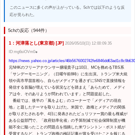
このニュースに多くの声が上がっている。5chでは以下のような反
応が見られた。
5chの反応（944件）
1：河津落とし(東京都) [JP]
2026/05/10(日) 12:00:09.35
ID:mg6siOVm0●
https://news.yahoo.co.jp/articles/46b5676002742fe6846dd63ad1c8c9b63
元NHKのフリーアナウンサー膳場貴子は10日、MCを務めるTBS系
「サンデーモーニング」（日曜午前8時）に生出演。トランプ米大統
領や高市早苗首相ら、自らがメディアを通さずにSNSで直接情報を
発信する首脳が増えている状況などを踏まえ「あらためて、メディ
アは今、そのありようが問われています」と問題提起した。
番組では、後半の「風をよむ」のコーナーで「メディアの現在
地」と題したテーマを取り上げた。米国で、政権とメディアの関係
が取りざたされる中、4日に発表されたピュリツァー賞の最も権威が
ある公益部門で、「政府効率化省」の予算削減で社会保障制度が機
能不全に陥ったことの問題点を指摘した米ワシントン・ポスト紙が
受賞するなど、トランプ政権の検証記事が賞を受けたことを報じる