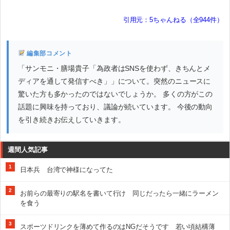
引用元：5ちゃんねる（全944件）
編集部コメント
「サンモニ・膳場貴子「為政者はSNSを使わず、きちんとメ
ディアを通して発信すべき」」について。突然のニュースに
驚いた方も多かったのではないでしょうか。 多くの方がこの
話題に興味を持っており、議論が続いています。 今後の動向
を引き続きお伝えしていきます。
週間人気記事
1
日本兵 台湾で神様になってた
2
お前らの最寄りの駅名を書いて行け 同じだったら一緒にラーメン
を食う
3
スポーツドリンクを薄めて作るのはNGだそうです 若い頃結構薄