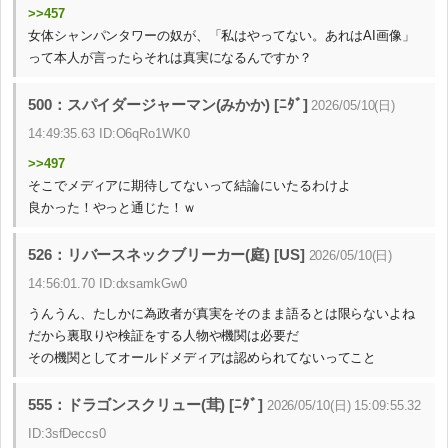
>>457
女体シャンパンタワーの奴が、「私はやってない。あれはAI画像」
って本人が言ったらそれは真実になるんですか？
500：スパイダージャーマン(みかか) [ﾆﾀﾞ]
2026/05/10(日)
14:49:35.63 ID:O6qRo1WK0
>>497
そこでメディアに期待してないって結論にいたるわけよ
良かった！やっと通じた！ｗ
526：リバースネックブリーカー(庭) [US]
2026/05/10(日)
14:56:01.70 ID:dxsamkGw0
うんうん、たしかに為政者が真実をそのまま語るとは限らないよね
だから裏取りや検証をする人物や機関は必要だ
その機関としてオールドメディアは認められてないってこと
555：ドラゴンスクリュー(茸) [ﾆﾀﾞ]
2026/05/10(日) 15:09:55.32
ID:3sfDeccs0