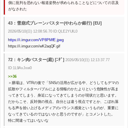
側に批判を恐れない報道姿勢が求められることなどについての言及
がなされた
43：雪崩式ブレーンバスター(やわらか銀行) [EU]
2026/05/10(日) 12:08:56.70 ID:QLE2YUIL0
https://i.imgur.com/VP8PMfE.jpeg
https://i.imgur.com/wK2aqQF.gif
72：キン肉バスター(庭) [ﾆﾀﾞ]
2026/05/10(日) 12:13:37.77
ID:1L9AvJxw0
>>36
＞膳場は、VTRの後で「SNSの活用が広がる中、どうしてもデマの
拡散やフィルターバブルによる情報のかたよりという危険性が高ま
ってきてしまう、身近になってきてしまうのが現状だと思います。
だからこそ、反対側の視点、自分とは違う視点ですとか、こぼれ落
ちる声を拾い上げるメディアのバランス感覚というものが、重要に
なってきているのではないかと思うのですが」とコメントした。
特に間違ってはいないな