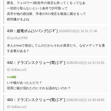
匿名、フォロワー1桁前半の発言も持ってくるってなあ
一切切り取らないという条件で許可取って
高市や他の政治家、学者のXの発言を報道に載せるって
絶対嫌がるよね
439：超竜ボム(ジパング) [ﾆﾀﾞ]
2026/05/10(日) 14:31:17.46
ID:juvXyUYR0
本人がsnsで発信してんのだからそれが真実だろ、なぜメディアを通
す必要がある？
442：ドラゴンスクリュー(茸) [ﾆﾀﾞ]
2026/05/10(日) 14:32:53.55
ID:3sfDeccs0
>>440
いや嘘があったんだろ？
現実に嘘が流れたのにそれを認めないのか？
463：ドラゴンスクリュー(茸) [ﾆﾀﾞ]
2026/05/10(日) 14:38:49.85
ID:3sfDeccs0