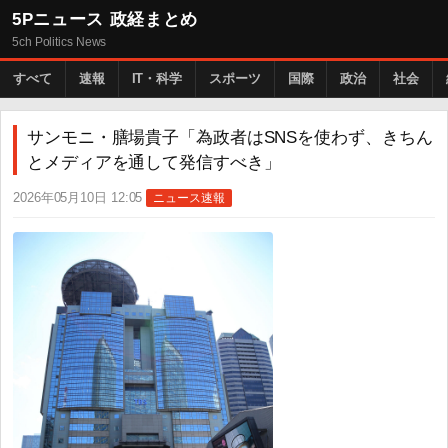
5Pニュース 政経まとめ
5ch Politics News
すべて
速報
IT・科学
スポーツ
国際
政治
社会
サンモニ・膳場貴子「為政者はSNSを使わず、きちん
とメディアを通して発信すべき」
2026年05月10日 12:05
ニュース速報