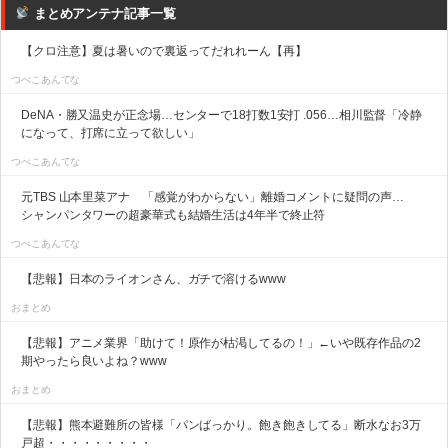
まとめアンテナ記事一覧
【クロ注意】夏は暑いので裏返ってだれれーん【再】
つべこあんてな
DeNA・勝又温史が正念場…センターで18打数1安打 .056…相川監督「冷静
になって、打席に立って欲しい」
つべこあんてな
元TBS 山本里菜アナ 「感覚がわからない」離婚コメントに疑問の声…
シャンパンタワーの超豪華式も結婚生活は4年半で終止符
つべこあんてな
【悲報】日本のライオンさん、ガチで溶けるwww
おまとめ
【悲報】アニメ業界「助けて！原作が枯渇してるの！」←いや既存作品の2
期やったら良いよね？www
おまとめ
【悲報】熊本避難所の皆様「パンばっかり。飽き飽きしてる」断水なお3万
戸超・・・・・・・・・