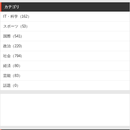
カテゴリ
IT・科学（162）
スポーツ（53）
国際（541）
政治（220）
社会（794）
経済（80）
芸能（83）
話題（0）