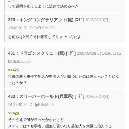
って質問を加えるように法律で決めるべき
370：キングコングラリアット(庭) [ﾆﾀﾞ]
2026/05/10(日)
13:48:26.20 ID:Gv7UOduG0
お前らはX見てそれ報道してりゃいいんだよ
431：ドラゴンスクリュー(茸) [ﾆﾀﾞ]
2026/05/10(日) 14:26:32.62
ID:3sfDeccs0
>>426
京都の殺人事件で犯人が中国人だと嘘ついたのは無かったことにな
ったのか？
433：スリーパーホールド(兵庫県) [ﾆﾀﾞ]
2026/05/10(日)
14:27:40.29 ID:LlpPSuMm0
>>428
そのうえで誰が言ったかかだけど
メディアはエセ学者、能無し言いなり芸能人を大量に抱えてる