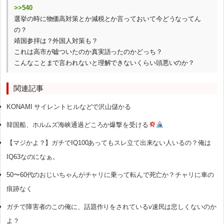
>>540
選挙の時に物価高対策とか減税とか言っておいて今どうなってん
の？
靖国参拝は？外国人対策も？
これは高市が嘘ついたのか真実語ったのかどっち？
こんなことまで言われないと理解できないくらい頭悪いのか？
関連記事
KONAMI サイレントヒルなどで沢山儲かる
韓国船、ホルムズ海峡通過どころか爆撃を受ける
【マジかよ？】ガチでIQ100あってもスレ立て出来ない人いるの？俺は
IQ63なのになぁ。
50〜60代のおじいちゃんがチャリに乗って転んで死亡か？チャリに車の
痕跡なく
ガチで障害者のこの俺に、話題作りをされているν速民は悲しくないのか
よ？