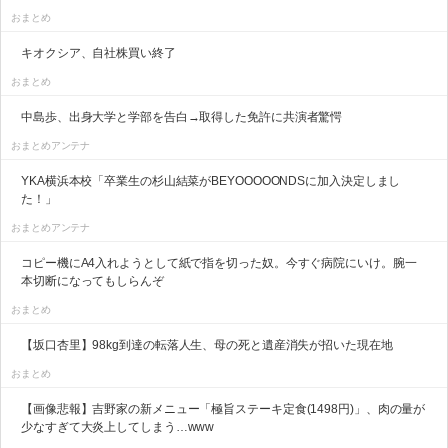
おまとめ
キオクシア、自社株買い終了
おまとめ
中島歩、出身大学と学部を告白→取得した免許に共演者驚愕
おまとめアンテナ
YKA横浜本校「卒業生の杉山結菜がBEYOOOOONDSに加入決定しまし
た！」
おまとめアンテナ
コピー機にA4入れようとして紙で指を切った奴。今すぐ病院にいけ。腕一
本切断になってもしらんぞ
おまとめ
【坂口杏里】98kg到達の転落人生、母の死と遺産消失が招いた現在地
おまとめ
【画像悲報】吉野家の新メニュー「極旨ステーキ定食(1498円)」、肉の量が
少なすぎて大炎上してしまう…www