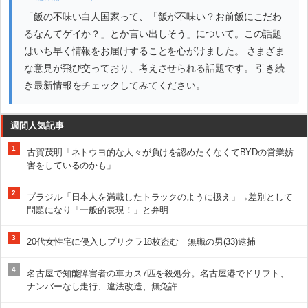
「飯の不味い白人国家って、「飯が不味い？お前飯にこだわ
るなんてゲイか？」とか言い出しそう」について。この話題
はいち早く情報をお届けすることを心がけました。 さまざま
な意見が飛び交っており、考えさせられる話題です。 引き続
き最新情報をチェックしてみてください。
週間人気記事
1
古賀茂明「ネトウヨ的な人々が負けを認めたくなくてBYDの営業妨
害をしているのかも」
2
ブラジル「日本人を満載したトラックのように扱え」→差別として
問題になり「一般的表現！」と弁明
3
20代女性宅に侵入しプリクラ18枚盗む 無職の男(33)逮捕
4
名古屋で知能障害者の車カス7匹を殺処分。名古屋港でドリフト、
ナンバーなし走行、違法改造、無免許