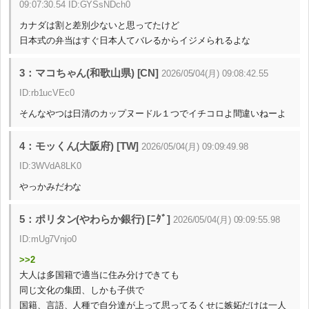
09:07:30.54 ID:GYSsNDch0
カナダは割と差別少ないと思ってたけど
日本式の弁当はすぐ日本人てバレるからイジメられるよな
3：マコちゃん(和歌山県) [CN]
2026/05/04(月) 09:08:42.55
ID:rb1ucVEc0
そんなやつは日清のカップヌードル１つでイチコロよ間違いねーよ
4：モッくん(大阪府) [TW]
2026/05/04(月) 09:09:49.98
ID:3WVdA8LK0
やっかみだわな
5：ポリタン(やわらか銀行) [ﾆﾀﾞ]
2026/05/04(月) 09:09:55.98
ID:mUg7Vnjo0
>>2
大人は多国籍で適当に住み分けできても
同じ文化の集団、しかも子供で
国籍、言語、人種で自分達が上って思ってるくせに嫉妬だけは一人