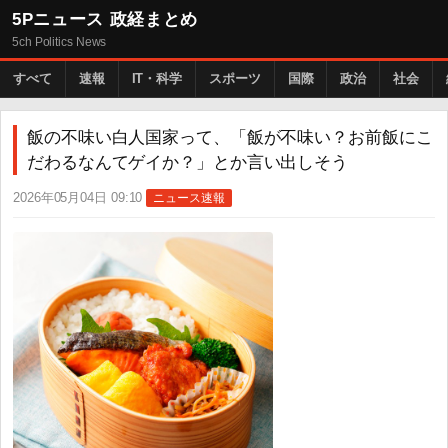
5Pニュース 政経まとめ
5ch Politics News
すべて
速報
IT・科学
スポーツ
国際
政治
社会
飯の不味い白人国家って、「飯が不味い？お前飯にこ
だわるなんてゲイか？」とか言い出しそう
2026年05月04日 09:10
ニュース速報