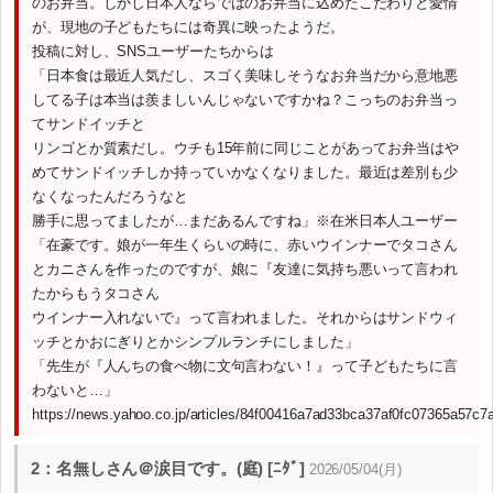
のお弁当。しかし日本人ならではのお弁当に込めたこだわりと愛情
が、現地の子どもたちには奇異に映ったようだ。
投稿に対し、SNSユーザーたちからは
「日本食は最近人気だし、スゴく美味しそうなお弁当だから意地悪
してる子は本当は羨ましいんじゃないですかね？こっちのお弁当っ
てサンドイッチと
リンゴとか質素だし。ウチも15年前に同じことがあってお弁当はや
めてサンドイッチしか持っていかなくなりました。最近は差別も少
なくなったんだろうなと
勝手に思ってましたが…まだあるんですね」※在米日本人ユーザー
「在豪です。娘が一年生くらいの時に、赤いウインナーでタコさん
とカニさんを作ったのですが、娘に『友達に気持ち悪いって言われ
たからもうタコさん
ウインナー入れないで』って言われました。それからはサンドウィ
ッチとかおにぎりとかシンプルランチにしました」
「先生が『人んちの食べ物に文句言わない！』って子どもたちに言
わないと…」
https://news.yahoo.co.jp/articles/84f00416a7ad33bca37af0fc07365a57c7
2：名無しさん＠涙目です。(庭) [ﾆﾀﾞ]
2026/05/04(月)