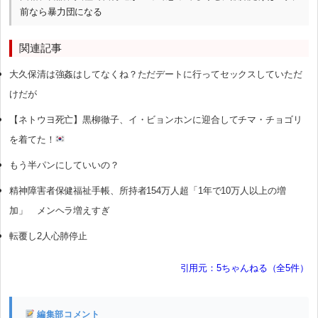
前なら暴力団になる
関連記事
大久保清は強姦はしてなくね？ただデートに行ってセックスしていただ
けだが
【ネトウヨ死亡】黒柳徹子、イ・ビョンホンに迎合してチマ・チョゴリ
を着てた！
もう半パンにしていいの？
精神障害者保健福祉手帳、所持者154万人超「1年で10万人以上の増
加」 メンヘラ増えすぎ
転覆し2人心肺停止
引用元：5ちゃんねる（全5件）
編集部コメント