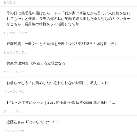
おまとめ
母の日に義理花を届けたら、トメ「我が家は裕福だから貧しい人に気を使わ
れても〜」と嫌味。長男の嫁の私が笑顔で繰り出した返り討ちのカウンター
がこちら←長男嫁の特権をフル活用してて草
おまとめアンテナ
戸塚純貴、一般女性との結婚を発表！令和8年8月8日の縁起良い日に
おまとめアンテナ
共産党 政権交代を狙える立場になる
ブルーアンテナ
お前らが思う「お薦めしたい忘れられない映画」、教えてくれ
ブルーアンテナ
1:41〜 おすすめシーン｜2025動漫展FF45 日本coser 黑ノ森Hijiri…
ブルーアンテナ
近藤あさみ 18才のぷりけつ！！
ブルーアンテナ