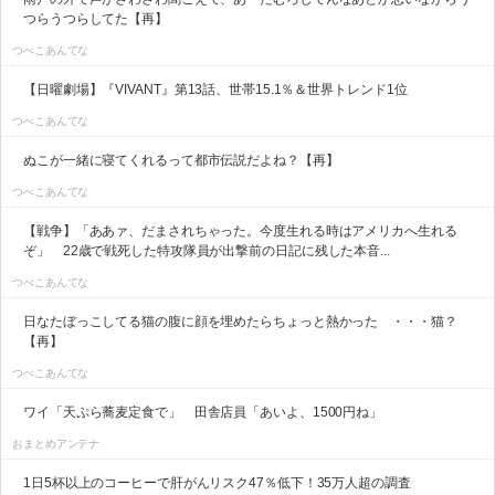
つらうつらしてた【再】
つべこあんてな
【日曜劇場】『VIVANT』第13話、世帯15.1％＆世界トレンド1位
つべこあんてな
ぬこが一緒に寝てくれるって都市伝説だよね？【再】
つべこあんてな
【戦争】「ああァ、だまされちゃった。今度生れる時はアメリカへ生れる
ぞ」 22歳で戦死した特攻隊員が出撃前の日記に残した本音...
つべこあんてな
日なたぼっこしてる猫の腹に顔を埋めたらちょっと熱かった ・・・猫？
【再】
つべこあんてな
ワイ「天ぷら蕎麦定食で」 田舎店員「あいよ、1500円ね」
おまとめアンテナ
1日5杯以上のコーヒーで肝がんリスク47％低下！35万人超の調査