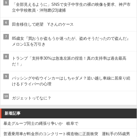
5
「全部見えるように」SNSで女子中学生の裸の映像を要求、神戸市
立中学校教員・沖翔磨(23)逮捕
6
田舎移住して絶望 Yさんのケース
7
85歳女『買おうか盗もうか迷ったが、盗めそうだったので盗んだ』
メロン1玉を万引き
8
トランプ「支持率30%は急進左派の捏造！真の支持率は過去最高
だ！」
9
パッシングや右ウインカーはしちゃダメ？追い越し車線に居座り続
けるドライバーの心理
10
ガジェットってなに？
新着記事
暴走グループ同士の縄張り争いか 岐阜で
普通乗用車が料金所のコンクリート構造物に正面衝突 運転手の55歳男