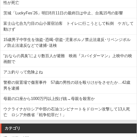
性が死亡
茨城「LuckyFes’26」明日8月11日の最終日は中止、台風15号の影響
富士山七合九勺目の山小屋宿泊客 トイレに行こうとして転倒 ケガして
動けず
15歳男子中学生を強盗･恐喝･窃盗･児童ポルノ禁止法違反･リベンジポル
ノ防止法違反などで逮捕･送検
“おならの異臭”により数百人が避難 映画『スパイダーマン』上映中の映
画館で
アユ釣りって危険よね
警察の留置場で傷害事件 57歳の男性の頭を殴りけがをさせたか…42歳
男を逮捕
母親の口座から1000万円以上投げ銭→母親を殺害か
ウクライナがロシア中部の石油コンビナートをドローン攻撃して13人死
亡 ロシア外務省「戦争犯罪だ！」
カテゴリ