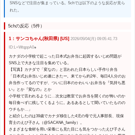
SNSなどで注目が集まっている。5chでは以下のような反応が見ら
れた。
5chの反応（5件）
1：サンコちゃん(秋田県) [US]
2026/05/04(月) 09:05:41.73
ID:L+WtqppA0●
カナダの小学校で起こった日本式お弁当に起因するいじめ問題が
SNS上で大きな注目を集めている。
【写真】カナダで「変なの」と言われた日本らしい手作り弁当
「日本式お弁当いじめ遂にきたー。来てから約2年、毎日4人分のお
弁当作ってるのですが、ついに日本のかわいいお弁当を『気持ち悪
い』とか『変なの』とか
小学校で言われるように…次女は教室でお弁当を開くのが怖いのか
毎日食べずに残してくるように。あるあるとして聞いていたものの
ウチもか…」
と紹介したのは39歳でカナダ移住した4児の母で元人事部長、現保
育士のえび子さん（@SACANA_family）。
さまざまな食材を用い栄養にも見た目にも気をつかったえび子さん