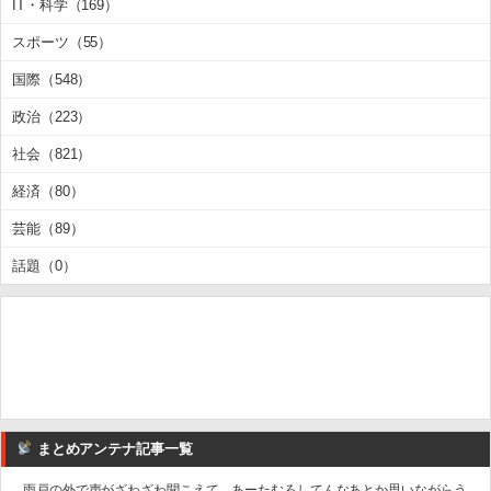
IT・科学（169）
スポーツ（55）
国際（548）
政治（223）
社会（821）
経済（80）
芸能（89）
話題（0）
まとめアンテナ記事一覧
雨戸の外で声がざわざわ聞こえて、あーたむろしてんなあとか思いながらう