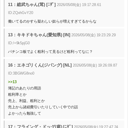
11：総武ちゃん(茸) [ﾆﾀﾞ]
2026/05/08(金) 19:17:28.61
ID:ZQxhGvY20
働いてるのかすら疑わしい奴らが増えすぎてるからな
13：キキドキちゃん(愛知県) [IN]
2026/05/08(金) 19:23:29.29
ID:/+9k5pjG0
パチンコ板でよく粗利って見るけど粗利ってなに？
16：エネゴリくん(ジパング) [NL]
2026/05/08(金) 19:26:09.87
ID:3BGWG8no0
>>13
簿記のあたりの用語
粗利率とか
売上、利益、粗利とか
売上から諸経費引いたりしていく中での話
よかったら勉強して
17：フライング・ドッグ(庭) [ﾆﾀﾞ]
2026/05/08(金) 19:27:47.24