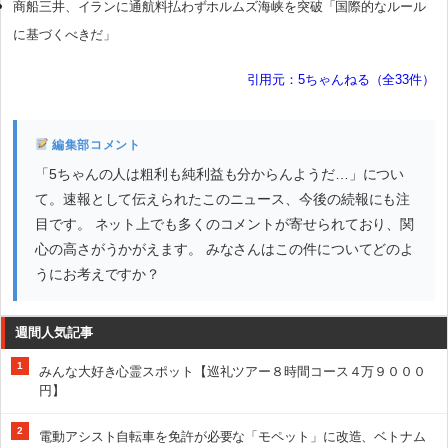
商船三井、イランに通航料払わずホルムズ海峡を突破「国際的なルール
に基づくべきだ」
引用元：5ちゃんねる（全33件）
編集部コメント
「5ちゃんの人は粗利も純利益も分からんようだ…」につい
て。速報として伝えられたこのニュース、今後の続報にも注
目です。 ネット上でも多くのコメントが寄せられており、関
心の高さがうかがえます。 みなさんはこの件についてどのよ
うにお考えですか？
週間人気記事
1
みんな大好き心霊スポット【巡礼ツアー８時間コース４万９０００
円】
2
電動アシスト自転車を免許が必要な「モペット」に改造、ベトナム