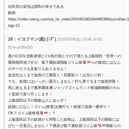
自民党の栄光は国民の幸せである
動画
https://video.twimg.com/ext_tw_video/2043452402494480384/pu/vid/a
tag=12
28：イヨクマン(庭) [ﾆﾀﾞ]
2026/05/08(金) 19:46:14.93
ID:9+pO9hsB0
真の0.03％支配者側と1％執行側とその下僕たる上級国民『世界一の
重税植民地ですが、最下層奴隷階級ゴイム猿
らの集団にはなん
のサービスも見返りもありません！
血反吐はくまで血税の三重取り！四重取り！は当たり前！
でも、奴隷にはいっさい還元しません！朽ち果てるまで血税搾取！
死に絶えるまで魔界圏猿
ジャップゴイムランド牧場動物園のカル
ト監獄で貪り尽くします！
上級国民以下の階級は人にあらず！
奴隷に口なし！ゴイム(家畜)を鞭打ち！牧場で血税一番搾り！
OK？ゴイム猿牧場
！？
上級国民以下の奴隷から搾取した血税は、上級国民以下の階級には
びた一文還元しません！下層及び最下層奴隷ゴイム猿
階級らの