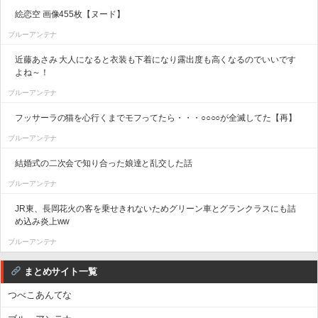
絵恋空 画像455枚【ヌード】
ブルーアンテナ
近藤あさみ 大人になると衣装も下着になり露出度も高くなるのでいいです
よね～！
ブルーアンテナ
フッサーラの猫を心行くまでモフってたら・・・○○○○が全滅してた【再】
ブルーアンテナ
結婚式の二次会で知り合った娘達と乱交した話
ブルーアンテナ
JR東、長岡花火の客を乗せきれないためグリーン車とグランクラスにも詰
め込み炎上ww
ブルーアンテナ
まとめサイト一覧
つべこあんてな