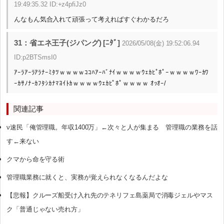
19:49:35.32 ID:+z4pfiJz0
んなもん気合入れて頑張って考えればすぐわかるだろ
31：省エネ王子(ジパング) [ﾆﾀﾞ]
2026/05/08(金) 19:52:06.94
ID:p2BTSmsI0
ｱｰﾗｱｰﾗｱﾗﾅｰﾐﾀﾂｗｗｗｗｺｺﾊｱｰﾊﾞﾅｲｗｗｗｗｳｪｶﾋﾟﾎﾟｰｗｗｗｗﾜｰｶﾜ
ｰｶｻﾉﾅｰｶﾌﾀｼｶﾅﾏﾖｲﾄｶｗｗｗｗｳｪｶﾋﾟﾎﾟｗｗｗｗ ｵｯｵｰ/
関連記事
ν速民「俺管理職。年収1400万」←次々と人が集まる 管理職の業務を話
す←来ない
クマから命を守る術
管理職業務に就くと、実務が覚えられなくなるんだよな
【悲報】クルーズ船受け入れ先のテネリフェ島薬局で消毒ジェルやマス
ク「普通じゃない売れ方」