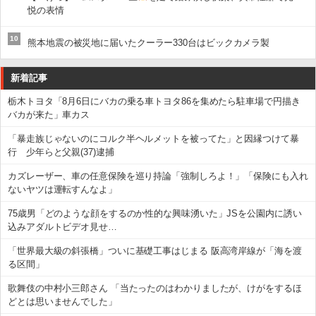
悦の表情
10
熊本地震の被災地に届いたクーラー330台はビックカメラ製
新着記事
栃木トヨタ「8月6日にバカの乗る車トヨタ86を集めたら駐車場で円描き
バカが来た」車カス
「暴走族じゃないのにコルク半ヘルメットを被ってた」と因縁つけて暴
行 少年らと父親(37)逮捕
カズレーザー、車の任意保険を巡り持論「強制しろよ！」「保険にも入れ
ないヤツは運転すんなよ」
75歳男「どのような顔をするのか性的な興味湧いた」JSを公園内に誘い
込みアダルトビデオ見せ…
「世界最大級の斜張橋」ついに基礎工事はじまる 阪高湾岸線が「海を渡
る区間」
歌舞伎の中村小三郎さん 「当たったのはわかりましたが、けがをするほ
どとは思いませんでした」