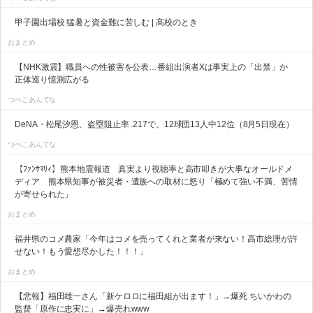
甲子園出場校 猛暑と資金難に苦しむ | 高校のとき
おまとめ
【NHK激震】職員への性被害を公表…番組出演者Xは事実上の「出禁」か
正体巡り憶測広がる
つべこあんてな
DeNA・松尾汐恩、盗塁阻止率 .217で、12球団13人中12位（8月5日現在）
つべこあんてな
【ﾌｧﾝｻﾏﾘｨ】熊本地震報道 真実より視聴率と高市叩きが大事なオールドメ
ディア 熊本県知事が被災者・遺族への取材に怒り「極めて強い不満、苦情
が寄せられた」
おまとめ
福井県のコメ農家「今年はコメを売ってくれと業者が来ない！高市総理が許
せない！もう愛想尽かした！！！」
おまとめ
【悲報】福田雄一さん「新ケロロに福田組が出ます！」→爆死 ちいかわの
監督「原作に忠実に」→爆売れwww