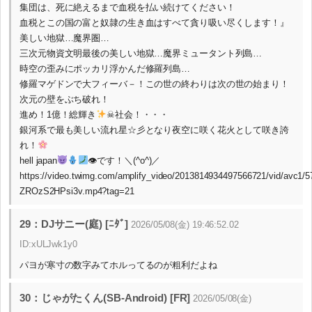
集団は、死に絶えるまで血税を払い続けてください！
血税とこの国の富と奴隷の生き血はすべて貪り吸い尽くします！』
美しい地獄…魔界圏…
三次元物資文明最後の美しい地獄…魔界ミュータント列島…
時空の歪みにポッカリ浮かんだ修羅列島…
修羅マゲドンで大フィーバ－！この世の終わりは次の世の始まり！
次元の壁をぶち破れ！
進め！1億！総輝き
☠社会！・・・
銀河系で最も美しい流れ星☆彡となり夜空に咲く花火として咲き誇
れ！
hell japan
👁です！＼(^o^)／
https://video.twimg.com/amplify_video/2013814934497566721/vid/avc1/
ZROzS2HPsi3v.mp4?tag=21
29：DJサニー(庭) [ﾆﾀﾞ]
2026/05/08(金) 19:46:52.02
ID:xULJwk1y0
パヨが寒寸の数字みてホルってるのが粗利だよね
30：じゃがたくん(SB-Android) [FR]
2026/05/08(金)