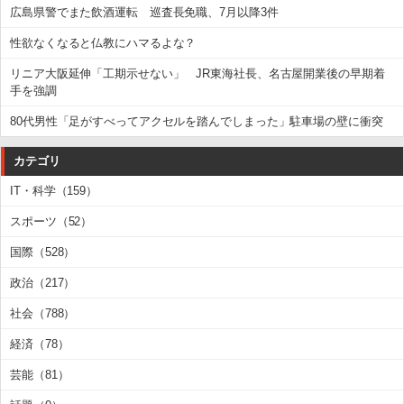
広島県警でまた飲酒運転 巡査長免職、7月以降3件
性欲なくなると仏教にハマるよな？
リニア大阪延伸「工期示せない」 JR東海社長、名古屋開業後の早期着
手を強調
80代男性「足がすべってアクセルを踏んでしまった」駐車場の壁に衝突
カテゴリ
IT・科学（159）
スポーツ（52）
国際（528）
政治（217）
社会（788）
経済（78）
芸能（81）