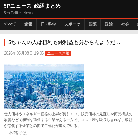
5Pニュース 政経まとめ
5ch Politics News
すべて
速報
IT・科学
スポーツ
国際
政治
社会
5ちゃんの人は粗利も純利益も分からんようだ…
2026年05月08日 19:05
ニュース速報
仕入価格やエネルギー価格の上昇が長引く中、販売価格の見直しや商品構成の
改善などで粗利を確保する企業がある一方で、コスト増を吸収しきれず、収益
が悪化する企業との間で二極化が進んでいる。
本稿では