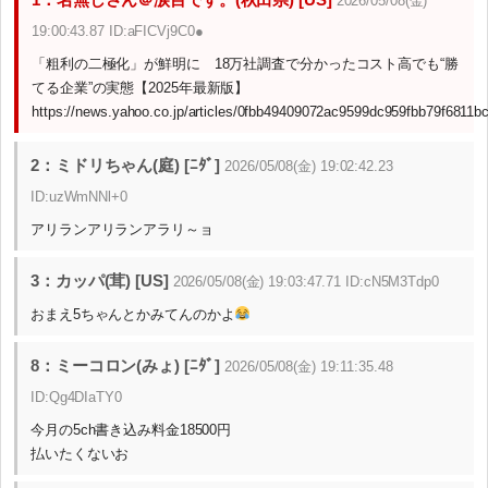
2026/05/08(金)
19:00:43.87 ID:aFICVj9C0●
「粗利の二極化」が鮮明に 18万社調査で分かったコスト高でも“勝
てる企業”の実態【2025年最新版】
https://news.yahoo.co.jp/articles/0fbb49409072ac9599dc959fbb79f6811b
2：ミドリちゃん(庭) [ﾆﾀﾞ]
2026/05/08(金) 19:02:42.23
ID:uzWmNNl+0
アリランアリランアラリ～ョ
3：カッパ(茸) [US]
2026/05/08(金) 19:03:47.71 ID:cN5M3Tdp0
おまえ5ちゃんとかみてんのかよ
8：ミーコロン(みょ) [ﾆﾀﾞ]
2026/05/08(金) 19:11:35.48
ID:Qg4DIaTY0
今月の5ch書き込み料金18500円
払いたくないお