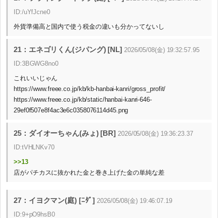
ID:/uYfJcne0
外貨準備高と国内で使う税金の違いも分かってないし
21：エネゴリくん(ジパング) [NL]
2026/05/08(金) 19:32:57.95
ID:3BGWG8no0
これいいじゃん
https://www.freee.co.jp/kb/kb-hanbai-kanri/gross_profit/
https://www.freee.co.jp/kb/static/hanbai-kanri-646-
29ef0f507e8f4ac3e6c0358076114d45.png
25：ダイオーちゃん(みょ) [BR]
2026/05/08(金) 19:36:23.37
ID:tVHLNKv70
>>13
店がパチカスに抜かれた金と巻き上げた金の単純な差
27：イヨクマン(庭) [ﾆﾀﾞ]
2026/05/08(金) 19:46:07.19
ID:9+pO9hsB0