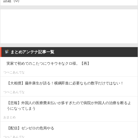
話題（0）
まとめアンテナ記事一覧
実家で初めてのこたつにウキウキなクロ様。【再】
つべこあんてな
【大相撲】藤井康生が語る！横綱昇進に必要なもの数字だけではない！
つべこあんてな
【悲報】外国人の医療費未払いが多すぎたので病院が外国人の治療を断るよ
うになってしまう
おまとめ
【配信】ゼンゼロの危局やる
つべこあんてな