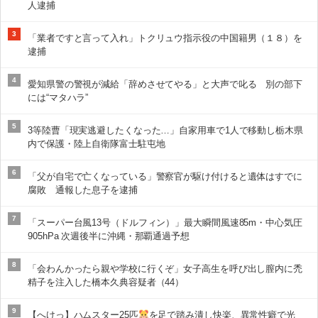
人逮捕
3
「業者ですと言って入れ」トクリュウ指示役の中国籍男（１８）を
逮捕
4
愛知県警の警視が減給「辞めさせてやる」と大声で叱る 別の部下
には“マタハラ”
5
3等陸曹「現実逃避したくなった…」自家用車で1人で移動し栃木県
内で保護・陸上自衛隊富士駐屯地
6
「父が自宅で亡くなっている」警察官が駆け付けると遺体はすでに
腐敗 通報した息子を逮捕
7
「スーパー台風13号（ドルフィン）」最大瞬間風速85m・中心気圧
905hPa 次週後半に沖縄・那覇通過予想
8
「会わんかったら親や学校に行くぞ」女子高生を呼び出し膣内に禿
精子を注入した橋本久典容疑者（44）
9
【へけっ】ハムスター25匹
を足で踏み潰し快楽、異常性癖で光