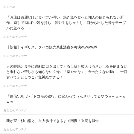
おまとめ
「お皿は綺麗だけど食べ方が汚い」焼き魚を食べた知人の信じられない所
作…両手で1本ずつ箸を持ち、骨や手をしゃぶり、口から出した骨をテーブ
ルに並べる・・・
おまとめアンテナ
【朗報】イギリス、タバコ販売禁止法案を可決wwwwww
おまとめアンテナ
人の睡眠と食事に過剰に口を出してくる母親と彼氏うるさい…薬を飲まない
と眠れない苦しさも知らないくせに「薬やめな」、食べたくない時に「一口
食べて」としつこい無神経すぎる！！
おまとめアンテナ
「住信SBI」が「ドコモの銀行」に変わってうんざりしてるやつｗｗｗｗｗ
ｗｗ
おまとめアンテナ
我が家・杉山裕之、自力歩行できるまで回復！退院を報告
おまとめアンテナ