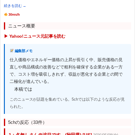
続きを読む →
30res/h
ニュース概要
▶ Yahoo!ニュース元記事を読む
編集部メモ
仕入価格やエネルギー価格の上昇が長引く中、販売価格の見
直しや商品構成の改善などで粗利を確保する企業がある一方
で、コスト増を吸収しきれず、収益が悪化する企業との間で
二極化が進んでいる。
本稿では
このニュースが話題を集めている。5chでは以下のような反応が見
られた。
5chの反応（33件）
1：名無しさん＠涙目です。(秋田県) [US]