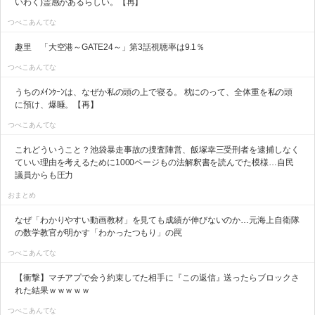
いわく)霊感があるらしい。【再】
つべこあんてな
趣里 「大空港～GATE24～」第3話視聴率は9.1％
つべこあんてな
うちのﾒｲﾝｸｰﾝは、なぜか私の頭の上で寝る。 枕にのって、全体重を私の頭
に預け、爆睡。【再】
つべこあんてな
これどういうこと？池袋暴走事故の捜査陣営、飯塚幸三受刑者を逮捕しなく
ていい理由を考えるために1000ページもの法解釈書を読んでた模様…自民
議員からも圧力
おまとめ
なぜ「わかりやすい動画教材」を見ても成績が伸びないのか…元海上自衛隊
の数学教官が明かす「わかったつもり」の罠
つべこあんてな
【衝撃】マチアプで会う約束してた相手に『この返信』送ったらブロックさ
れた結果ｗｗｗｗｗ
つべこあんてな