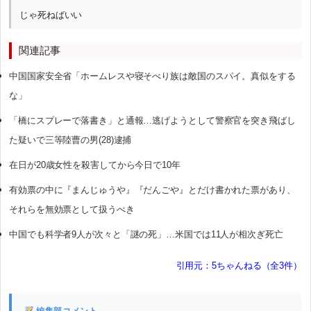
じゃ死ねばいい
関連記事
中国国家安全省「ホームレスや寝そべり族は敵国のスパイ。真似をする
な」
「橋にスプレーで落書き」と通報…逃げようとして警察官を突き飛ばし
た疑いで三等陸曹の男(28)逮捕
在日が20歳女性を殺害してから今日で10年
有効票の中に『まんじゅうや』『だんごや』とだけ書かれた票があり、
それらを無効票として扱うべき
中国でも科学者9人が次々と「謎の死」…米国では11人が相次ぎ死亡
引用元：5ちゃんねる（全3件）