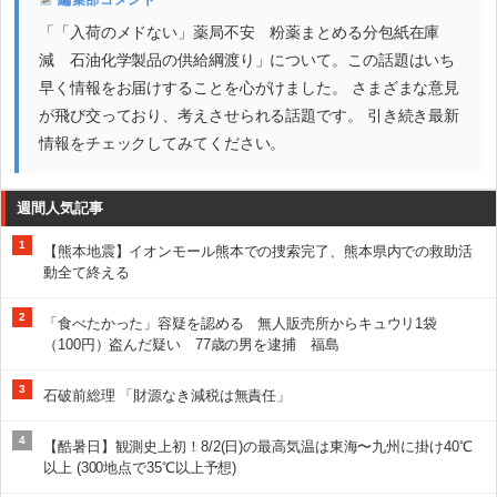
編集部コメント
「「入荷のメドない」薬局不安 粉薬まとめる分包紙在庫
減 石油化学製品の供給綱渡り」について。この話題はいち
早く情報をお届けすることを心がけました。 さまざまな意見
が飛び交っており、考えさせられる話題です。 引き続き最新
情報をチェックしてみてください。
週間人気記事
1
【熊本地震】イオンモール熊本での捜索完了、熊本県内での救助活
動全て終える
2
「食べたかった」容疑を認める 無人販売所からキュウリ1袋
（100円）盗んだ疑い 77歳の男を逮捕 福島
3
石破前総理 「財源なき減税は無責任」
4
【酷暑日】観測史上初！8/2(日)の最高気温は東海〜九州に掛け40℃
以上 (300地点で35℃以上予想)