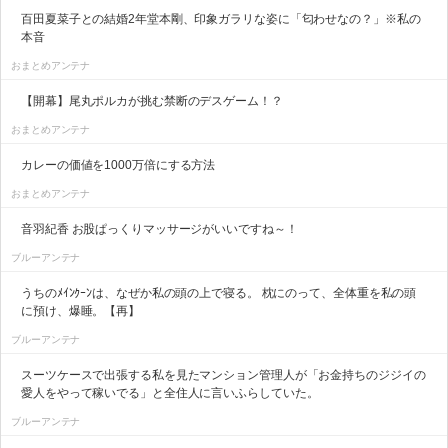
百田夏菜子との結婚2年堂本剛、印象ガラリな姿に「匂わせなの？」※私の
本音
おまとめアンテナ
【開幕】尾丸ポルカが挑む禁断のデスゲーム！？
おまとめアンテナ
カレーの価値を1000万倍にする方法
おまとめアンテナ
音羽紀香 お股ぱっくりマッサージがいいですね～！
ブルーアンテナ
うちのﾒｲﾝｸｰﾝは、なぜか私の頭の上で寝る。 枕にのって、全体重を私の頭
に預け、爆睡。【再】
ブルーアンテナ
スーツケースで出張する私を見たマンション管理人が「お金持ちのジジイの
愛人をやって稼いでる」と全住人に言いふらしていた。
ブルーアンテナ