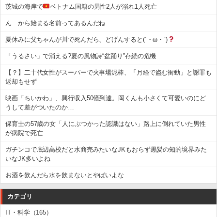
茨城の海岸で
ベトナム国籍の男性2人が溺れ1人死亡
ん から始まる名前ってあるんだね
夏休みに父ちゃんが川で死んだら、どげんすると(´・ω・`)
「うるさい」で消える?夏の風物詩“盆踊り”存続の危機
【？】二十代女性がスーパーで火事場泥棒、「月経で盗む衝動」と謝罪も
返却もせず
映画「ちいかわ」、興行収入50億到達。岡くんも小さくて可愛いのにど
うして差がついたのか…
保育士の57歳の女「人にぶつかった認識はない」路上に倒れていた男性
が病院で死亡
ガチンコで底辺高校だと水商売みたいなJKもおらず黒髪の知的境界みた
いなJK多いよね
お酒を飲んだら水を飲まないとやばいよな
カテゴリ
IT・科学（165）