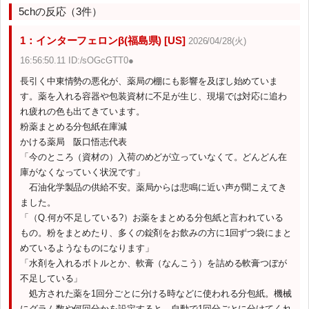
5chの反応（3件）
1：インターフェロンβ(福島県) [US]
2026/04/28(火)
16:56:50.11 ID:/sOGcGTT0●
長引く中東情勢の悪化が、薬局の棚にも影響を及ぼし始めていま
す。薬を入れる容器や包装資材に不足が生じ、現場では対応に追わ
れ疲れの色も出てきています。
粉薬まとめる分包紙在庫減
かける薬局 阪口悟志代表
「今のところ（資材の）入荷のめどが立っていなくて。どんどん在
庫がなくなっていく状況です」
石油化学製品の供給不安。薬局からは悲鳴に近い声が聞こえてき
ました。
「（Q.何が不足している?）お薬をまとめる分包紙と言われている
もの。粉をまとめたり、多くの錠剤をお飲みの方に1回ずつ袋にまと
めているようなものになります」
「水剤を入れるボトルとか、軟膏（なんこう）を詰める軟膏つぼが
不足している」
処方された薬を1回分ごとに分ける時などに使われる分包紙。機械
にグラム数や何回分かを設定すると、自動で1回分ごとに分けてくれ