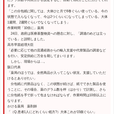
ます。
「この分包紙に関しては、大体ひと月で8巻ぐらい使っている。今の
状態で入らなくなって、今は2つくらいになってしまっている。大体
1週間、2週間ぐらいでなくなってしまう」
作業時間「10倍に」薬局
24日、政府は医療基盤物資への懸念に対し、「調達のめどは立っ
ている」と説明しました。
高市早苗総理大臣
「必要に応じて他の流通経路からの輸入支援や代替製品の調達など
を行い、安定供給に万全を期してまいります」
しかし、現場からは…。
阪口代表
「薬局のほうでは、全然商品が入ってこない状況。支援していただ
けるとありがたい」
分包紙に代替品はなく、この状態が続けば、紙でできた製品を使
うことに。その場合、薬のグラム数を秤（はかり）で計測し、さら
に分包紙を手で折って包まなければならず、作業時間は10倍以上に
なります。
かける薬局 薬剤師
「（Q.患者1人にどれくらい処方?）大体これが15個ぐらい」