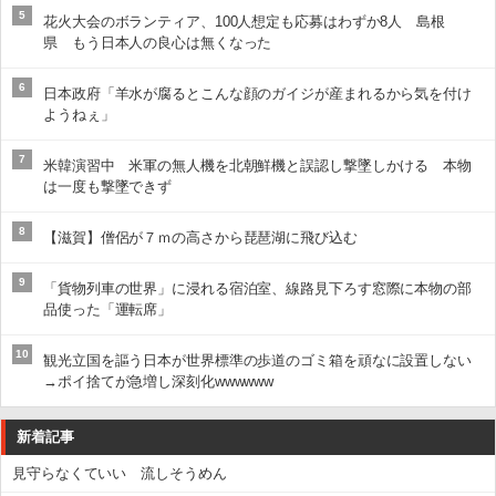
5
花火大会のボランティア、100人想定も応募はわずか8人 島根
県 もう日本人の良心は無くなった
6
日本政府「羊水が腐るとこんな顔のガイジが産まれるから気を付け
ようねぇ」
7
米韓演習中 米軍の無人機を北朝鮮機と誤認し撃墜しかける 本物
は一度も撃墜できず
8
【滋賀】僧侶が７ｍの高さから琵琶湖に飛び込む
9
「貨物列車の世界」に浸れる宿泊室、線路見下ろす窓際に本物の部
品使った「運転席」
10
観光立国を謳う日本が世界標準の歩道のゴミ箱を頑なに設置しない
→ポイ捨てが急増し深刻化wwwwww
新着記事
見守らなくていい 流しそうめん