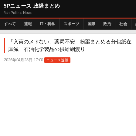
5Pニュース 政経まとめ
5ch Politics News
すべて
速報
IT・科学
スポーツ
国際
政治
社会
「入荷のメドない」薬局不安 粉薬まとめる分包紙在
庫減 石油化学製品の供給綱渡り
2026年04月28日 17:00
ニュース速報