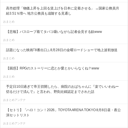
高市総理「物価上昇を上回る賃上げを日本に定着させる」 →国家公務員月
給3.51％増へ 地方公務員も追随する見通し
おまとめ
【悲報】バスローブ着てタバコ吸いながら記者会見する奴www
おまとめ
話題になった映画｢8番出口｣､8月28日の金曜ロードショーで地上波初放送
おまとめ
【困惑】RPGのストーリーに恋とか愛とかいらなくね？www
おまとめ
予定日10日過ぎて帝王切開したら、病院のおばちゃんに『楽でいいわねー
切るだけで済んで』と言われ、野良妊婦認定までされた話
おまとめアンテナ
【セトリ】「ハロ！コン！2026」TOYOTA ARENA TOKYO 8月8日昼・夜公
演セットリスト
おまとめアンテナ