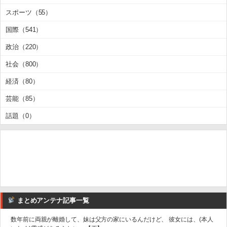
スポーツ（55）
国際（541）
政治（220）
社会（800）
経済（80）
芸能（85）
話題（0）
まとめアンテナ記事一覧
数年前に両親が離婚して、妹は父方の家にいるんだけど、 彼女には、(本人