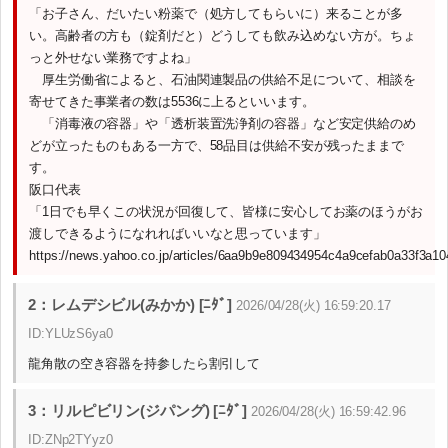
「お子さん、だいたい粉薬で（処方してもらいに）来ることが多
い。高齢者の方も（錠剤だと）どうしても飲み込めない方が。ちょ
っと外せない業務ですよね」
厚生労働省によると、石油関連製品の供給不足について、相談を
寄せてきた事業者の数は5536に上るといいます。
「消毒液の容器」や「透析装置洗浄剤の容器」など安定供給のめ
どが立ったものもある一方で、58品目は供給不安が残ったままで
す。
阪口代表
「1日でも早くこの状況が回復して、皆様に安心してお薬のほうがお
渡しできるようになれればいいなと思っています」
https://news.yahoo.co.jp/articles/6aa9b9e809434954c4a9cefab0a33f3a10
2：レムデシビル(みかか) [ﾆﾀﾞ]
2026/04/28(火) 16:59:20.17
ID:YLUzS6ya0
龍角散の空き容器を持参したら割引して
3：リルピビリン(ジパング) [ﾆﾀﾞ]
2026/04/28(火) 16:59:42.96
ID:ZNp2TYyz0