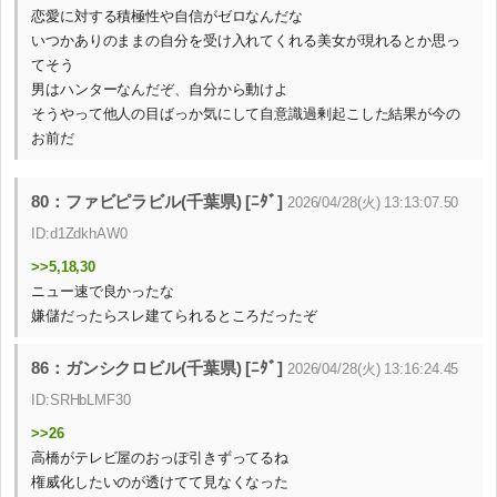
恋愛に対する積極性や自信がゼロなんだな
いつかありのままの自分を受け入れてくれる美女が現れるとか思っ
てそう
男はハンターなんだぞ、自分から動けよ
そうやって他人の目ばっか気にして自意識過剰起こした結果が今の
お前だ
80：ファビピラビル(千葉県) [ﾆﾀﾞ]
2026/04/28(火) 13:13:07.50
ID:d1ZdkhAW0
>>5,18,30
ニュー速で良かったな
嫌儲だったらスレ建てられるところだったぞ
86：ガンシクロビル(千葉県) [ﾆﾀﾞ]
2026/04/28(火) 13:16:24.45
ID:SRHbLMF30
>>26
高橋がテレビ屋のおっぽ引きずってるね
権威化したいのが透けてて見なくなった