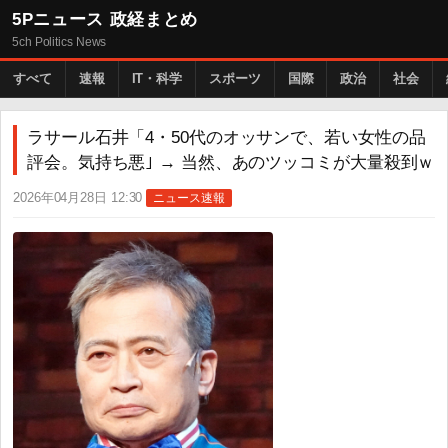
5Pニュース 政経まとめ
5ch Politics News
すべて
速報
IT・科学
スポーツ
国際
政治
社会
ラサール石井「4・50代のオッサンで、若い女性の品
評会。気持ち悪｣ → 当然、あのツッコミが大量殺到ｗ
2026年04月28日 12:30
ニュース速報