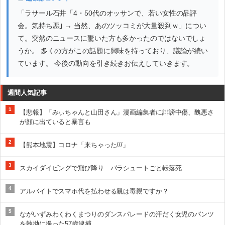
「ラサール石井「4・50代のオッサンで、若い女性の品評
会。気持ち悪｣ → 当然、あのツッコミが大量殺到ｗ」につい
て。突然のニュースに驚いた方も多かったのではないでしょ
うか。 多くの方がこの話題に興味を持っており、議論が続い
ています。 今後の動向を引き続きお伝えしていきます。
週間人気記事
1
【悲報】「みぃちゃんと山田さん」漫画編集者に誹謗中傷、醜悪さ
が顔に出ていると暴言も
2
【熊本地震】コロナ「来ちゃった///」
3
スカイダイビングで飛び降り パラシュートごと転落死
4
アルバイトでスマホ代を払わせる親は毒親ですか？
5
ながいずみわくわくまつりのダンスパレードの汗だく女児のパンツ
を執拗に撮った57歳逮捕