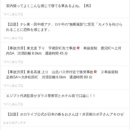
室内猫ってよくこんな感じで寝てる事あるよね。【再】
つべこあんてな
【話題】テレ東・田中瞳アナ、ロケ中の“無断撮影”に苦言「カメラを向けら
れることに恐怖を感じます」
つべこあんてな
【事故渋滞】東北道 下り 宇都宮IC先で事故
車線規制 鹿沼IC〜上河
内SA 渋滞距離 8.0km 通過時間 45 分
つべこあんてな
【事故渋滞】東名高速 上り 山北バス停付近で衝突事故
２車線規制
足柄SA〜大井松田IC 渋滞距離 6.0km 通過時間 80 分
つべこあんてな
エジプト代表監督がダラス警察官とホテル前で口論に！！
つべこあんてな
【話題】ホロライブ公式が日本の春をおさんぽ！水宮枢ロボ子さんアキロゼ
おまとめアンテナ