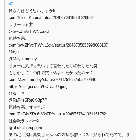
皆さんはどう思いますか⁉
com/Shoji_Kaoru/status/2048670819661029882
ラサール石井
@bwkZhVxTlWNLSxd
気持ち悪。
com/bwkZhVxTlWNLSxd/status/2048735833998668107
Mayu
@Mayu_money
オメーに気持ち悪いって言われたら終わりだな笑
もしかしてこの件で突っ込まれたかったのか？
com/Mayu_money/status/2048751652505780496
https://i.imgur.com/6QfUJJ0.jpeg
ひなーき
@RaF4sSRe6r63p7P
気持ち悪。オマエが
com/RaF4sSRe6r63p7P/status/2048757841931161782
社会派ラッパーX
@shakaiharapperx
案の定、浅田真央ちゃんへの気持ち悪いポスト貼られてたので、政