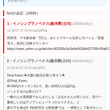
応が見られた。
5chの反応（245件）
1：イノシンプラノベクス(栃木県) [US]
2026/04/28(火)
12:28:27.37 ID:H+daZq0P0●
田村淳、デモ参加者「3万人」めぐりラサール石井と大バトル「現場
見ろ」批判に冷静カウンター
https://news.yahoo.co.jp/articles/443285e3a16e9a0420bb527536cf0fadf1
2：イノシンプラノベクス(栃木県) [US]
2026/04/28(火)
12:28:34.87 ID:H+daZq0P0
Shoji Kaoru ☘大阪の政治を取り戻そう☘
@Shoji_Kaoru
40‐50代のオッサン3人で、若い女性5人の品評会。
ゾッとするのは私だけ？
一般の人が居酒屋でならまだしも「はるかさんが良いけど、顔で一
番美しいのはアジアンビューティのエリナさん」と
鼻の下を伸ばす #吉村洋文 が府知事では、一府民として恥ずかしい