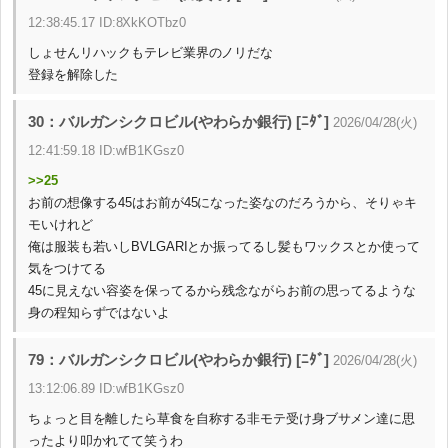
12:38:45.17 ID:8XkKOTbz0
しょせんリハックもテレビ業界のノリだな
登録を解除した
30：バルガンシクロビル(やわらか銀行) [ﾆﾀﾞ]
2026/04/28(火)
12:41:59.18 ID:wfB1KGsz0
>>25
お前の想像する45はお前が45になった姿なのだろうから、そりゃキ
モいけれど
俺は服装も若いしBVLGARIとか振ってるし髪もワックスとか使って
気をつけてる
45に見えない容姿を保ってるから残念ながらお前の思ってるような
身の程知らずではないよ
79：バルガンシクロビル(やわらか銀行) [ﾆﾀﾞ]
2026/04/28(火)
13:12:06.89 ID:wfB1KGsz0
ちょっと目を離したら草食を自称する非モテ受け身ブサメン達に思
ったより叩かれてて笑うわ