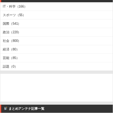
IT・科学（166）
スポーツ（55）
国際（541）
政治（220）
社会（800）
経済（80）
芸能（85）
話題（0）
まとめアンテナ記事一覧