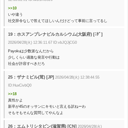
>>10
いや違う
社交辞令なしで答えてほしいんだけどって事前に言ってるし
19：ホスアンプレナビルカルシウム(大阪府) [ﾆﾀﾞ]
2026/04/28(火) 12:36:11.67 ID:vbJQJjCG0
Payokuは少数派なんだから
少しくらい過激な発言や行動は
社会が許容すべきだろ
25：ザナミビル(茸) [JP]
2026/04/28(火) 12:38:44.55
ID:HuxCivbQ0
>>18
真性かよ
新卒が45のオッサンにキモいと言える訳ねーわ
そもそもそんな質問してやんなよ
26：エムトリシタビン(滋賀県) [CN]
2026/04/28(火)