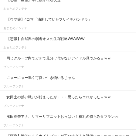
【心霊・幽霊】車に轢かれる友達
おまとめアンテナ
【ウマ娘】4コマ「油断していたフサイチパンドラ」
おまとめアンテナ
【悲報】自然界の弱者オスの生存戦略WWWWW
おまとめアンテナ
同じグループ内でガチで見分け付かないアイドル見つかるｗｗｗ
ブルーアンテナ
にゃーにゃー鳴く可愛い生き物いるじゃん
ブルーアンテナ
女同士の熱い戦いが始まったが・・・思ったらエロかったｗｗｗ
ブルーアンテナ
浅田春奈アナ、サマーリブニットおっぱい！横乳の膨らみタマランわ
ブルーアンテナ