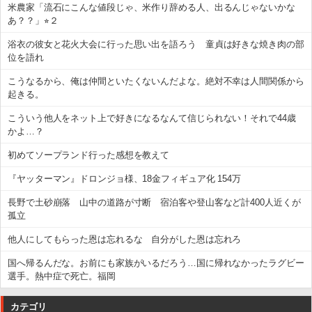
米農家「流石にこんな値段じゃ、米作り辞める人、出るんじゃないかな
あ？？」⭐︎２
浴衣の彼女と花火大会に行った思い出を語ろう 童貞は好きな焼き肉の部
位を語れ
こうなるから、俺は仲間といたくないんだよな。絶対不幸は人間関係から
起きる。
こういう他人をネット上で好きになるなんて信じられない！それで44歳
かよ…？
初めてソープランド行った感想を教えて
『ヤッターマン』ドロンジョ様、18金フィギュア化 154万
長野で土砂崩落 山中の道路が寸断 宿泊客や登山客など計400人近くが
孤立
他人にしてもらった恩は忘れるな 自分がした恩は忘れろ
国へ帰るんだな。お前にも家族がいるだろう…国に帰れなかったラグビー
選手。熱中症で死亡。福岡
カテゴリ