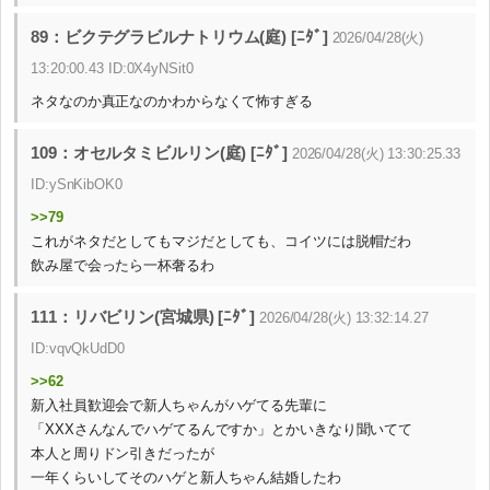
89：ビクテグラビルナトリウム(庭) [ﾆﾀﾞ]
2026/04/28(火)
13:20:00.43 ID:0X4yNSit0
ネタなのか真正なのかわからなくて怖すぎる
109：オセルタミビルリン(庭) [ﾆﾀﾞ]
2026/04/28(火) 13:30:25.33
ID:ySnKibOK0
>>79
これがネタだとしてもマジだとしても、コイツには脱帽だわ
飲み屋で会ったら一杯奢るわ
111：リバビリン(宮城県) [ﾆﾀﾞ]
2026/04/28(火) 13:32:14.27
ID:vqvQkUdD0
>>62
新入社員歓迎会で新人ちゃんがハゲてる先輩に
「XXXさんなんでハゲてるんですか」とかいきなり聞いてて
本人と周りドン引きだったが
一年くらいしてそのハゲと新人ちゃん結婚したわ