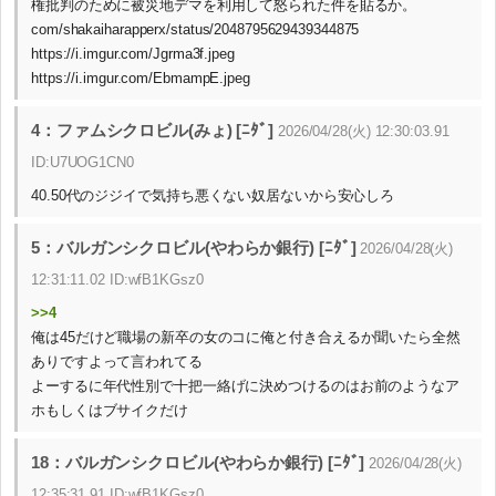
権批判のために被災地デマを利用して怒られた件を貼るか。
com/shakaiharapperx/status/2048795629439344875
https://i.imgur.com/Jgrma3f.jpeg
https://i.imgur.com/EbmampE.jpeg
4：ファムシクロビル(みょ) [ﾆﾀﾞ]
2026/04/28(火) 12:30:03.91
ID:U7UOG1CN0
40.50代のジジイで気持ち悪くない奴居ないから安心しろ
5：バルガンシクロビル(やわらか銀行) [ﾆﾀﾞ]
2026/04/28(火)
12:31:11.02 ID:wfB1KGsz0
>>4
俺は45だけど職場の新卒の女のコに俺と付き合えるか聞いたら全然
ありですよって言われてる
よーするに年代性別で十把一絡げに決めつけるのはお前のようなア
ホもしくはブサイクだけ
18：バルガンシクロビル(やわらか銀行) [ﾆﾀﾞ]
2026/04/28(火)
12:35:31.91 ID:wfB1KGsz0