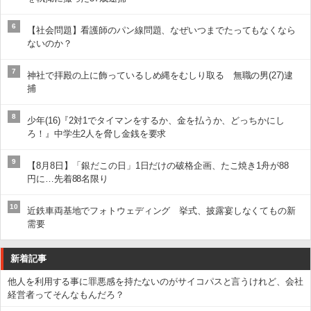
6
【社会問題】看護師のパン線問題、なぜいつまでたってもなくなら
ないのか？
7
神社で拝殿の上に飾っているしめ縄をむしり取る 無職の男(27)逮
捕
8
少年(16)『2対1でタイマンをするか、金を払うか、どっちかにし
ろ！』中学生2人を脅し金銭を要求
9
【8月8日】「銀だこの日」1日だけの破格企画、たこ焼き1舟が88
円に…先着88名限り
10
近鉄車両基地でフォトウェディング 挙式、披露宴しなくてもの新
需要
新着記事
他人を利用する事に罪悪感を持たないのがサイコパスと言うけれど、会社
経営者ってそんなもんだろ？