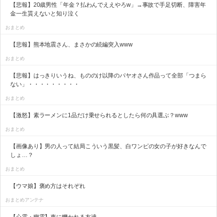
【悲報】20歳男性「年金？払わんでええやろw」→事故で手足切断、障害年
金一生貰えないと知り泣く
おまとめ
【悲報】熊本地震さん、まさかの続編突入www
おまとめ
【悲報】はっきりいうね、もののけ以降のパヤオさん作品って全部「つまら
ない」・・・・・・・・・
おまとめ
【激怒】素ラーメンに1品だけ乗せられるとしたら何の具選ぶ？www
おまとめ
【画像あり】男の人って結局こういう黒髪、白ワンピの女の子が好きなんで
しょ…？
おまとめ
【ウマ娘】褒め方はそれぞれ
おまとめアンテナ