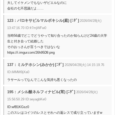
大してイケメンでもないザビエルなのに
会社の七不思議だよ……
123：バロキサビルマルボキシル(庭) [ﾆﾀﾞ]
2026/04/28(火)
13:47:16.70 ID:fr7mjWFw0
当時56歳でどこでどうやって知り合ったのか知らんけど24歳の大学
生と付き合って結婚した
そのおっさんが言うべきではないな
https://i.imgur.com/26h95D9.png
137：ミルテホシン(みかか) [ﾆﾀﾞ]
2026/04/28(火) 14:15:19.76
ID:iMMW9jXa0
ラサールってなんでこんな気持ち悪くなったの
195：メシル酸ネルフィナビル(茸) [ﾆﾀﾞ]
2026/04/28(火)
15:56:50.29 ID:seyagbKe0
ID:wfB1KGsz0
このスレはコイツのレスとそれへの返レスで成り立っていますw