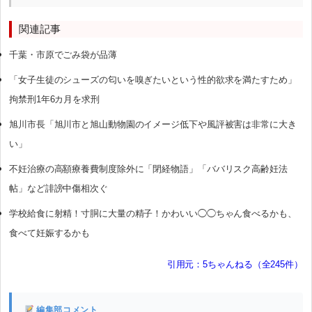
関連記事
千葉・市原でごみ袋が品薄
「女子生徒のシューズの匂いを嗅ぎたいという性的欲求を満たすため」
拘禁刑1年6カ月を求刑
旭川市長「旭川市と旭山動物園のイメージ低下や風評被害は非常に大き
い」
不妊治療の高額療養費制度除外に「閉経物語」「ババリスク高齢妊法
帖」など誹謗中傷相次ぐ
学校給食に射精！寸胴に大量の精子！かわいい◯◯ちゃん食べるかも、
食べて妊娠するかも
引用元：5ちゃんねる（全245件）
編集部コメント