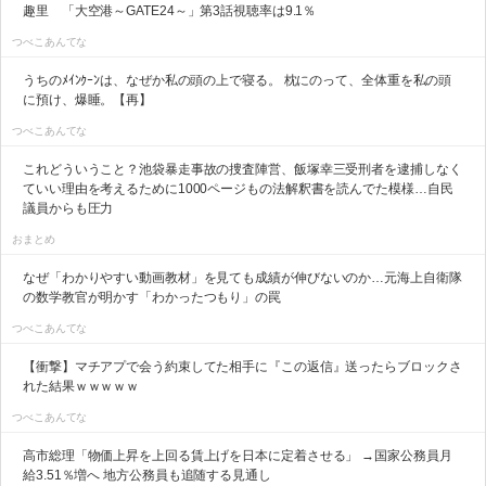
趣里 「大空港～GATE24～」第3話視聴率は9.1％
つべこあんてな
うちのﾒｲﾝｸｰﾝは、なぜか私の頭の上で寝る。 枕にのって、全体重を私の頭
に預け、爆睡。【再】
つべこあんてな
これどういうこと？池袋暴走事故の捜査陣営、飯塚幸三受刑者を逮捕しなく
ていい理由を考えるために1000ページもの法解釈書を読んでた模様…自民
議員からも圧力
おまとめ
なぜ「わかりやすい動画教材」を見ても成績が伸びないのか…元海上自衛隊
の数学教官が明かす「わかったつもり」の罠
つべこあんてな
【衝撃】マチアプで会う約束してた相手に『この返信』送ったらブロックさ
れた結果ｗｗｗｗｗ
つべこあんてな
高市総理「物価上昇を上回る賃上げを日本に定着させる」 →国家公務員月
給3.51％増へ 地方公務員も追随する見通し