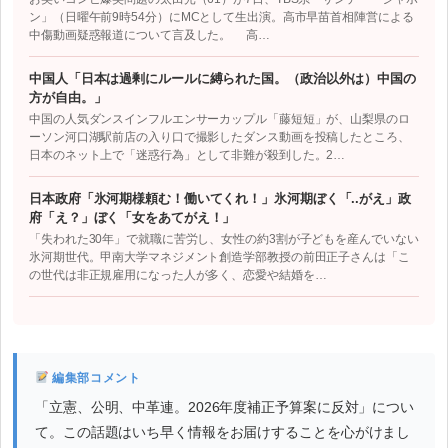
ン」（日曜午前9時54分）にMCとして生出演。高市早苗首相陣営による
中傷動画疑惑報道について言及した。 高…
中国人「日本は過剰にルールに縛られた国。（政治以外は）中国の
方が自由。」
中国の人気ダンスインフルエンサーカップル「藤短短」が、山梨県のロ
ーソン河口湖駅前店の入り口で撮影したダンス動画を投稿したところ、
日本のネット上で「迷惑行為」として非難が殺到した。2…
日本政府「氷河期様頼む！働いてくれ！」氷河期ぼく「..がえ」政
府「え？」ぼく「女をあてがえ！」
「失われた30年」で就職に苦労し、女性の約3割が子どもを産んでいない
氷河期世代。甲南大学マネジメント創造学部教授の前田正子さんは「こ
の世代は非正規雇用になった人が多く、恋愛や結婚を…
編集部コメント
「立憲、公明、中革連。2026年度補正予算案に反対」につい
て。この話題はいち早く情報をお届けすることを心がけまし