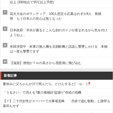
以上 (300地点で35℃以上予想)
7
花火大会のボランティア、100人想定も応募はわずか8人 島根
県 もう日本人の良心は無くなった
8
日本政府「羊水が腐るとこんな顔のガイジが産まれるから気を付け
ようねぇ」
9
米韓演習中 米軍の無人機を北朝鮮機と誤認し撃墜しかける 本物
は一度も撃墜できず
10
【滋賀】僧侶が７ｍの高さから琵琶湖に飛び込む
新着記事
夏休みに父ちゃんが川で死んだら、どげんすると(´・ω・`)
「うるさい」で消える?夏の風物詩“盆踊り”存続の危機
【？】二十代女性がスーパーで火事場泥棒、「月経で盗む衝動」と謝罪も
返却もせず