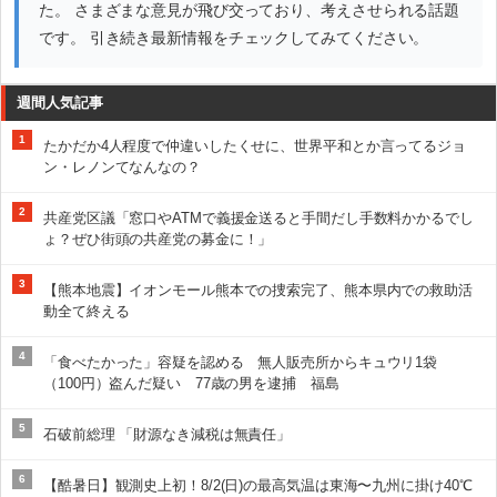
た。 さまざまな意見が飛び交っており、考えさせられる話題
です。 引き続き最新情報をチェックしてみてください。
週間人気記事
1
たかだか4人程度で仲違いしたくせに、世界平和とか言ってるジョ
ン・レノンてなんなの？
2
共産党区議「窓口やATMで義援金送ると手間だし手数料かかるでし
ょ？ぜひ街頭の共産党の募金に！」
3
【熊本地震】イオンモール熊本での捜索完了、熊本県内での救助活
動全て終える
4
「食べたかった」容疑を認める 無人販売所からキュウリ1袋
（100円）盗んだ疑い 77歳の男を逮捕 福島
5
石破前総理 「財源なき減税は無責任」
6
【酷暑日】観測史上初！8/2(日)の最高気温は東海〜九州に掛け40℃