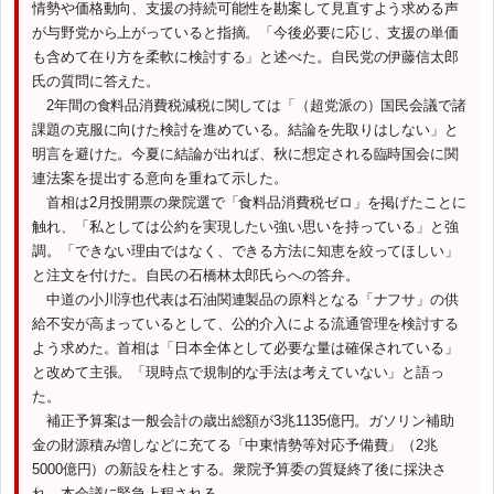
情勢や価格動向、支援の持続可能性を勘案して見直すよう求める声
が与野党から上がっていると指摘。「今後必要に応じ、支援の単価
も含めて在り方を柔軟に検討する」と述べた。自民党の伊藤信太郎
氏の質問に答えた。
2年間の食料品消費税減税に関しては「（超党派の）国民会議で諸
課題の克服に向けた検討を進めている。結論を先取りはしない」と
明言を避けた。今夏に結論が出れば、秋に想定される臨時国会に関
連法案を提出する意向を重ねて示した。
首相は2月投開票の衆院選で「食料品消費税ゼロ」を掲げたことに
触れ、「私としては公約を実現したい強い思いを持っている」と強
調。「できない理由ではなく、できる方法に知恵を絞ってほしい」
と注文を付けた。自民の石橋林太郎氏らへの答弁。
中道の小川淳也代表は石油関連製品の原料となる「ナフサ」の供
給不安が高まっているとして、公的介入による流通管理を検討する
よう求めた。首相は「日本全体として必要な量は確保されている」
と改めて主張。「現時点で規制的な手法は考えていない」と語っ
た。
補正予算案は一般会計の歳出総額が3兆1135億円。ガソリン補助
金の財源積み増しなどに充てる「中東情勢等対応予備費」（2兆
5000億円）の新設を柱とする。衆院予算委の質疑終了後に採決さ
れ、本会議に緊急上程される。