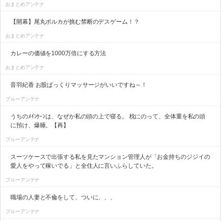
おまとめアンテナ
【開幕】尾丸ポルカが挑む禁断のデスゲーム！？
おまとめアンテナ
カレーの価値を1000万倍にする方法
おまとめアンテナ
音羽紀香 お股ぱっくりマッサージがいいですね～！
ブルーアンテナ
うちのﾒｲﾝｸｰﾝは、なぜか私の頭の上で寝る。 枕にのって、全体重を私の頭
に預け、爆睡。【再】
ブルーアンテナ
スーツケースで出張する私を見たマンション管理人が「お金持ちのジジイの
愛人をやって稼いでる」と全住人に言いふらしていた。
ブルーアンテナ
職場の人妻と不倫をして、ついに、、、
ブルーアンテナ