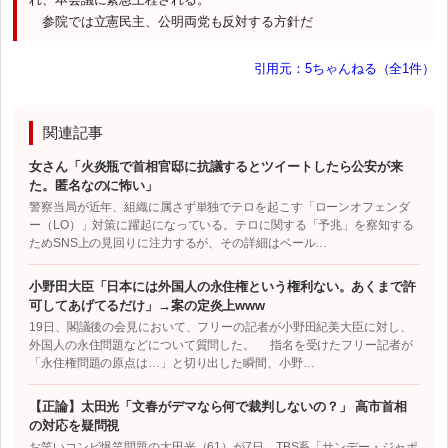
参院では立憲民主、公明両党も反対する方針だ
引用元：5ちゃんねる（全1件）
関連記事
女さん「火炎瓶で首相官邸に抗議するとツイートしたら公安が来
た。匿名なのに怖い」
警察当局が近年、組織に属さず単独でテロを起こす「ローンオフェンダ
ー（LO）」対策に躍起になっている。テロに関する「予兆」を察知する
ためSNS上の見回りに注力するが、その詳細はベール…
小野田大臣「日本には外国人の永住権という権利ない。あくまで許
可してあげてるだけ」→案の定炎上www
19日、閣議後の会見において、フリーの記者が小野田紀美大臣に対し、
外国人の永住問題などについて質問した。 指名を受けたフリー記者が
「永住権問題の原点は…」と切り出した瞬間、小野…
【正論】太田光「文春がデマなら何で裁判しないの？」 高市首相
の対応を疑問視
お笑いコンビ爆笑問題の太田光（61）が7日、TBS系「サンデー・ジャポ