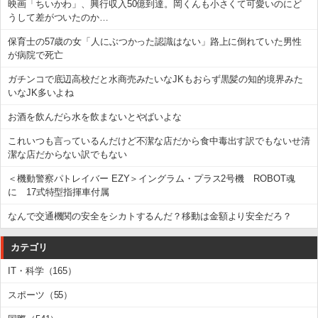
映画「ちいかわ」、興行収入50億到達。岡くんも小さくて可愛いのにど
うして差がついたのか…
保育士の57歳の女「人にぶつかった認識はない」路上に倒れていた男性
が病院で死亡
ガチンコで底辺高校だと水商売みたいなJKもおらず黒髪の知的境界みた
いなJK多いよね
お酒を飲んだら水を飲まないとやばいよな
これいつも言っているんだけど不潔な店だから食中毒出す訳でもないせ清
潔な店だからない訳でもない
＜機動警察パトレイバー EZY＞イングラム・プラス2号機 ROBOT魂
に 17式特型指揮車付属
なんで交通機関の安全をシカトするんだ？移動は金額より安全だろ？
カテゴリ
IT・科学（165）
スポーツ（55）