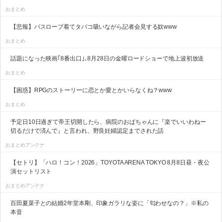
おまとめ
【悲報】バスローブ着てタバコ吸いながら記者会見する奴www
おまとめ
話題になった映画｢8番出口｣､8月28日の金曜ロードショーで地上波初放送
おまとめ
【困惑】RPGのストーリーに恋とか愛とかいらなくね？www
おまとめ
予定日10日過ぎて帝王切開したら、病院のおばちゃんに『楽でいいわねー
切るだけで済んで』と言われ、野良妊婦認定までされた話
おまとめアンテナ
【セトリ】「ハロ！コン！2026」TOYOTA ARENA TOKYO 8月8日昼・夜公
演セットリスト
おまとめアンテナ
百田夏菜子との結婚2年堂本剛、印象ガラリな姿に「匂わせなの？」※私の
本音