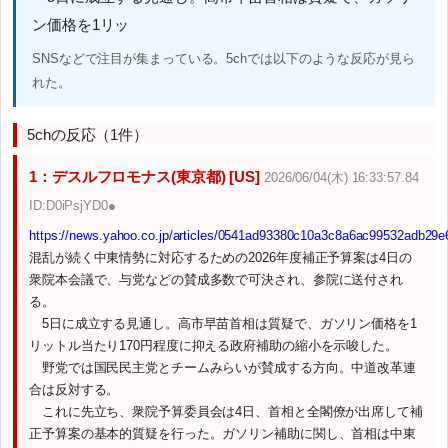
ン価格を1リッ
SNSなどで注目が集まっている。5chでは以下のような反応が見ら
れた。
5chの反応（1件）
1：デスルフロモナス(東京都) [US]
2026/06/04(木) 16:33:57.84
ID:D0iPsjYD0●
https://news.yahoo.co.jp/articles/0541ad93380c10a3c8a6ac99532adb29
混乱が続く中東情勢に対応するための2026年度補正予算案は4日の
衆院本会議で、与党などの賛成多数で可決され、参院に送付され
る。
5日に成立する見通し。高市早苗首相は質疑で、ガソリン価格を1
リットル当たり170円程度に抑える政府補助の縮小を示唆した。
野党では国民民主党とチームみらいが賛成する方向。中道改革連
合は反対する。
これに先立ち、衆院予算委員会は4日、首相と全閣僚が出席して補
正予算案の基本的質疑を行った。ガソリン補助に関し、首相は中東