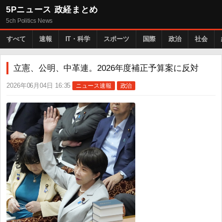
5Pニュース 政経まとめ
5ch Politics News
すべて
速報
IT・科学
スポーツ
国際
政治
社会
立憲、公明、中革連。2026年度補正予算案に反対
2026年06月04日 16:35
ニュース速報
政治