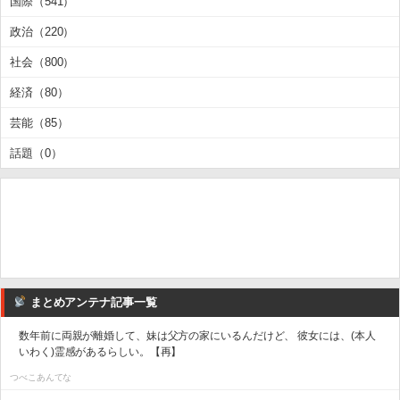
国際（541）
政治（220）
社会（800）
経済（80）
芸能（85）
話題（0）
まとめアンテナ記事一覧
数年前に両親が離婚して、妹は父方の家にいるんだけど、 彼女には、(本人
いわく)霊感があるらしい。【再】
つべこあんてな