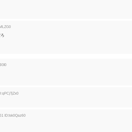
4MLZG0
だろ
93l0
D:qPCjTjZx0
61 ID:Isk0Qaz60