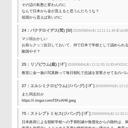
その辺の私塾と変わんのに
なんで日本から金が貰えると思うんだろうな？
祖国から貰えば良いのに
24：バクテロイデス(茸) [SI]
2026/06/04(木) 12:11:11.46 ID:qUI
マジ頭おかしい
お前らクッソ反日しておいて、何で日本で学校として認められ
敵国やぞ？
25：リゾビウム(庭) [ﾆﾀﾞ]
2026/06/04(木) 12:11:55.10 ID:nFXS1
教室に金一族の写真飾って毎日朝礼で忠誠を宣誓させてるのバ
27：エルシミクロビウム(ジパング) [ﾆﾀﾞ]
2026/06/04(木) 12:12
また同志社か
https://i.imgur.com/f3XvAH4.jpeg
75：ストレプトミセス(ジパング) [ﾆﾀﾞ]
2026/06/04(木) 12:33:17
日本政府による朝鮮学校への予算削減や無償化からの除外は、