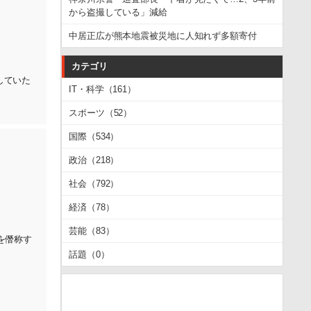
から盗撮している」減給
中居正広が熊本地震被災地に人知れず多額寄付
カテゴリ
動していた
IT・科学（161）
スポーツ（52）
国際（534）
政治（218）
社会（792）
経済（78）
芸能（83）
領を僭称す
話題（0）