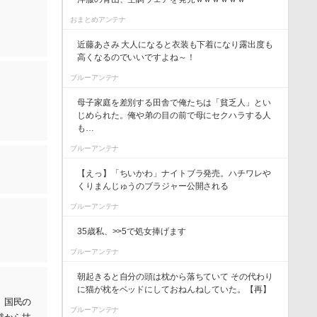
おまとめアンテナ
近藤あさみ 大人になると衣装も下着になり露出度も
高くなるのでいいですよね～！
ブルーアンテナ
母子家庭を差別する田舎で俺たちは「貧乏人」とい
じめられた。俺や弟の目の前で母にセクハラする人
も…
ブルーアンテナ
【えっ】「ちいかわ」ナイトブラ発売。ハチワレや
くりまんじゅうのブラジャー公開される
ブルーアンテナ
35歳私、>>5で処女捧げます
ブルーアンテナ
朝起きると自分の頭は枕から落ちていて その代わり
に猫が枕をベッドにしておねんねしていた。【再】
、国民の
ブルーアンテナ