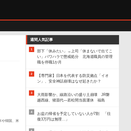
週間人気記事
】
1
部下「休みたい」→上司「休まないで出てこ
い」パワハラで懲戒処分 北海道職員の管理
職を停職1か月
2
【専門家】日本を代表する防災拠点「イオ
ン」、安全神話崩壊はなぜ起きたか？
3
大雨影響か、線路沿いの盛り土崩壊 JR磐
越西線、猪苗代―若松間当面運休 福島
4
お盆の帰省を予定していない人が7割 「往
復3万円は無理…」
本や韓国、米
5