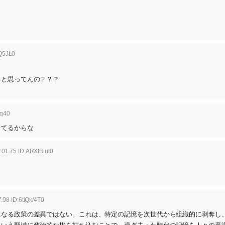
IQ5JL0
ると思ってんの？？？
Cq40
レてるからな
:01.75 ID:ARXtBiut0
.98 ID:6tiQk/4T0
単なる政策の差異ではない。これは、特定の記憶を次世代から組織的に剥奪し