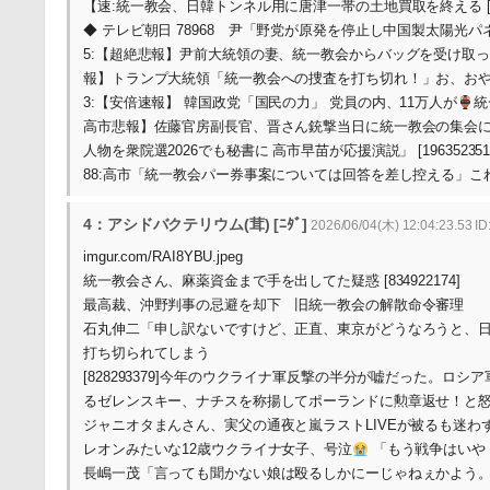
【速:統一教会、日韓トンネル用に唐津一帯の土地買取を終える [358195
◆ テレビ朝日 78968 尹「野党が原発を停止し中国製太陽光パネル
5:【超絶悲報】尹前大統領の妻、統一教会からバッグを受け取
報】トランプ大統領「統一教会への捜査を打ち切れ！」お、お
3:【安倍速報】 韓国政党「国民の力」 党員の内、11万人が
統
高市悲報】佐藤官房副長官、晋さん銃撃当日に統一教会の集会
人物を衆院選2026でも秘書に 高市早苗が応援演説」 [196352351] (138)
88:高市「統一教会パー券事案については回答を差し控える」
4：アシドバクテリウム(茸) [ﾆﾀﾞ]
2026/06/04(木) 12:04:23.53 I
imgur.com/RAI8YBU.jpeg
統一教会さん、麻薬資金まで手を出してた疑惑 [834922174]
最高裁、沖野判事の忌避を却下 旧統一教会の解散命令審理
石丸伸二「申し訳ないですけど、正直、東京がどうなろうと、日本がど
打ち切られてしまう
[828293379]今年のウクライナ軍反撃の半分が嘘だった。ロシ
るゼレンスキー、ナチスを称揚してポーランドに勲章返せ！と
ジャニオタまんさん、実父の通夜と嵐ラストLIVEが被るも迷わず嵐を優
レオンみたいな12歳ウクライナ女子、号泣
「もう戦争はいや！！！
長嶋一茂「言っても聞かない娘は殴るしかにーじゃねぇかよう