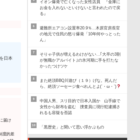
イオン爆発で亡くなった女性店員 『金庫に
お金を入れないといけないと言われたので戻
る』
6
避難所エアコン設置率20.9％…木原官房長官
の地元で住民の怒り爆発「10年何やっとった
ん」
7
そりゃ子供が増えるわけがない…｢大卒の3割
筆を日本
が無職かアルバイト｣の氷河期に手を打たな
かったつけツケ
8
また絶頂BBQ川遊び（１９）げな。死んだ
ら、絶頂ソーセージ食べれんとよ(´・ω・`)
9
中国人男、スリ目的で日本入国か 山手線で
女性から財布を盗む 捜査員に現行犯逮捕さ
れるも容疑を否認
に届け
10
「黒歴史」と聞いて思い浮かぶもの
制度的差