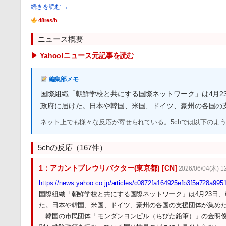
続きを読む →
48res/h
ニュース概要
▶ Yahoo!ニュース元記事を読む
編集部メモ
国際組織「朝鮮学校と共にする国際ネットワーク」は4月2
政府に届けた。日本や韓国、米国、ドイツ、豪州の各国の
ネット上でも様々な反応が寄せられている。5chでは以下のよ
5chの反応（167件）
1：アカントプレウリバクター(東京都) [CN]
2026/06/04(木) 12
https://news.yahoo.co.jp/articles/c0872fa164925efb3f5a728a99
国際組織「朝鮮学校と共にする国際ネットワーク」は4月23日、
た。日本や韓国、米国、ドイツ、豪州の各国の支援団体が集め
韓国の市民団体「モンダンヨンピル（ちびた鉛筆）」の金明俊