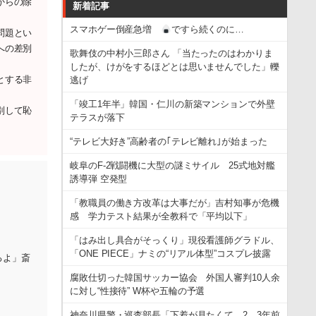
からの除
新着記事
スマホゲー倒産急増
ですら続くのに…
問題とい
への差別
歌舞伎の中村小三郎さん 「当たったのはわかりま
したが、けがをするほどとは思いませんでした」轢
とする非
逃げ
「竣工1年半」韓国・仁川の新築マンションで外壁
別して恥
テラスが落下
“テレビ大好き”高齢者の｢テレビ離れ｣が始まった
岐阜のF-2戦闘機に大型の謎ミサイル 25式地対艦
誘導弾 空発型
「教職員の働き方改革は大事だが」吉村知事が危機
感 学力テスト結果が全教科で「平均以下」
「はみ出し具合がそっくり」現役看護師グラドル、
「ONE PIECE」ナミの“リアル体型”コスプレ披露
ろよ」斎
腐敗仕切った韓国サッカー協会 外国人審判10人余
に対し“性接待” W杯や五輪の予選
神奈川県警・巡査部長「下着が見たくて…2、3年前