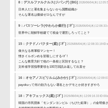
8：デスルファルクルス(ジパング) [BG]
2026/06/04(木) 12:05:
日本人だと署名集まらないから国際組織か
そんな署名は価値ゼロなんですが
9：パスツーレラ(やわらか銀行) [ﾆﾀﾞ]
2026/06/04(木) 12:06:33.
世界中に朝鮮学校建てて税金で運営しろってこと？
15：クテドノバクター(庭) [ﾆﾀﾞ]
2026/06/04(木) 12:08:33.19 ID
偉大なる将軍様マンセー！
憎きイルボンめを皆殺しにするﾆﾀﾞ!
こんな教育方針で他の一条校と区別するなと？
文科省学習指導要領を100万回読み返して出直せ
16：オセアノスピリルム(みかか) [ﾆﾀﾞ]
2026/06/04(木) 12:09:0
payokuって何の効力もない署名とかデモとか好きすぎやろ
18：アキフェックス(庭) [ﾆﾀﾞ]
2026/06/04(木) 12:09:16.33 ID:0
韓国の市民団体「モンダンヨンピル（ちびた鉛筆）」の金明俊