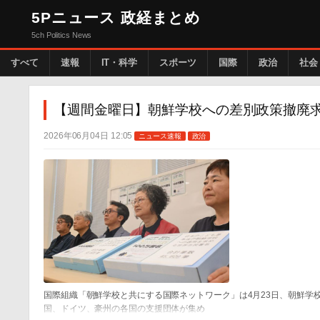
5Pニュース 政経まとめ
5ch Politics News
すべて
速報
IT・科学
スポーツ
国際
政治
社会
【週間金曜日】朝鮮学校への差別政策撤廃求
2026年06月04日 12:05
ニュース速報
政治
国際組織「朝鮮学校と共にする国際ネットワーク」は4月23日、朝鮮学
国、ドイツ、豪州の各国の支援団体が集め