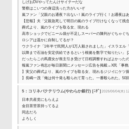
しげおDVやってたんけサイテーだな
警察はこいつの身辺洗った方がいいぞ
嵐ファン「父親のお通夜？出ない！嵐のライブ行く！お通夜は
【悲報】夫「父親急死して明日の嵐のライブ行けなくなって残念
葬式より、嵐のライブを取る女、現れる
高市ショックでビニール袋が不足しスーパーの陳列がぐちゃぐち
ロシアは遥かに自制してるが？
ウクライナ「1年半で民間人が1万人殺されました」イスラエル「1
以降まで石油を安定供給できるという根拠を数字で知りたい」 [
だったらこの馬鹿女が喪主引き受けて日程調整すればよかった
報嵐ファン有志が毎日新聞にメッセージ広告を掲載→X民「事務所を
】実父の葬式より、嵐のライブを取る女、現れるジジイにケツ掘られた
】長嶋一茂「俺は何十発も殴られて育った。一番殴られた。50
5：コリネバクテリウム(やわらか銀行) [ﾆﾀﾞ]
2026/06/04(木) 1
日本共産党にもらえよ
金目茶苦茶持ってるよ
同志だろ
よろしく