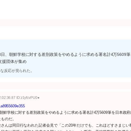
3日、朝鮮学校に対する差別政策をやめるように求める署名計4万5609
支援団体が集め
うな反応が見られた。
:02:36.87 ID:z1yfcvPU0●
51a8955609e355
朝鮮学校に対する差別政策をやめるように求める署名計4万5609筆を日本政府
たものだ。
さんは同日行なわれた記者会見で「この20年だけでも、これほどすさまじい