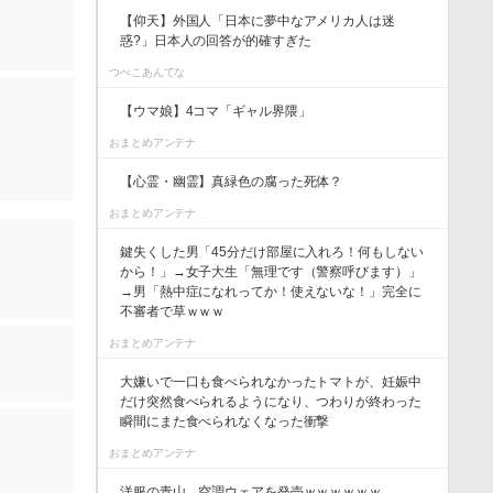
【仰天】外国人「日本に夢中なアメリカ人は迷
惑?」日本人の回答が的確すぎた
つべこあんてな
【ウマ娘】4コマ「ギャル界隈」
おまとめアンテナ
【心霊・幽霊】真緑色の腐った死体？
おまとめアンテナ
鍵失くした男「45分だけ部屋に入れろ！何もしない
から！」→女子大生「無理です（警察呼びます）」
→男「熱中症になれってか！使えないな！」完全に
不審者で草ｗｗｗ
おまとめアンテナ
大嫌いで一口も食べられなかったトマトが、妊娠中
だけ突然食べられるようになり、つわりが終わった
瞬間にまた食べられなくなった衝撃
おまとめアンテナ
洋服の青山、空調ウェアを発売ｗｗｗｗｗｗ