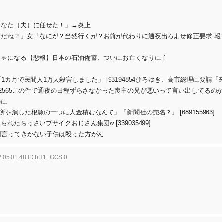
あなた（夫）に任せた！」→炎上
だね？」女「なにが？当然行くが？お前が代わりに通夜出ろよせ修正要求 報
ゃになる【悲報】日本の石油備蓄、ついにお亡くなりに [
カ月で民間人1万人殺害しました」 [93194854ひろゆき、高市総理に要請「
2565この件で通夜の日程ずらさなかった喪主の兄が悪いって言い出してるの
のに
潰した根源の一つに大金積むなんて」「新聞社の売名？」 [689155963]
ちっさいブサイクおじさん集団w [339035499]
回言ってきかない子供は殴った方がん
2:05:01.48 ID:bH1+GCSf0