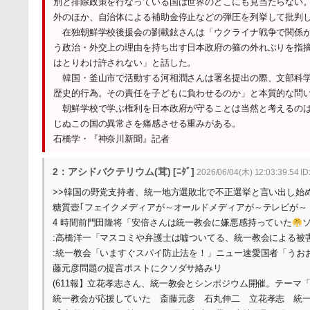
別と排除政策を行なっている国は世界のどこにも見当たらない
外のほか、自治体による補助金停止などの弾圧を列挙して批判
在独朝鮮学校後援会の劉載鉉さんは「ウクライナ戦争で関係が
う政治・外交上の理由を持ち出す日本政府の箍の外れぶりを指
はとりわけ許されない」と話した。
韓国・釜山市で活動する河相潤さんは署名提出の際、文部科学
歴史的行為。その責任を子どもに負わせるのか」と本質的な問
朝鮮学校で学ぶ権利を日本政府が守ることは当然と考えるのは
じぬこの国の異常さを痛感させる重みがある。
石橋学・『神奈川新聞』記者
2：アシドバクテリウム(茸) [ﾆﾀﾞ]
2026/06/04(木) 12:03:39.54 I
>>韓国の野党支持者、統一地方選敗北で不正選挙と言い出し始める
糖質壺｢フェイクメディアが～オールドメディアが～テレビが～
4 時間前門田隆将「安倍さんは統一教会に嫌悪感持っていた
:高橋洋一「マスコミや弁護士は嘘ついてる、統一教会による被
:統一教会「いますぐスパイ防止法を！」ニュー速愛国者「うおお！
藤元彦問題の提言ポストにクソダサ絡みリ
(611報】立花孝志さん、統一教会とシンポジウム開催。テーマ
統一教会が応援していた 斎藤元彦 石丸伸二 立花孝志 統