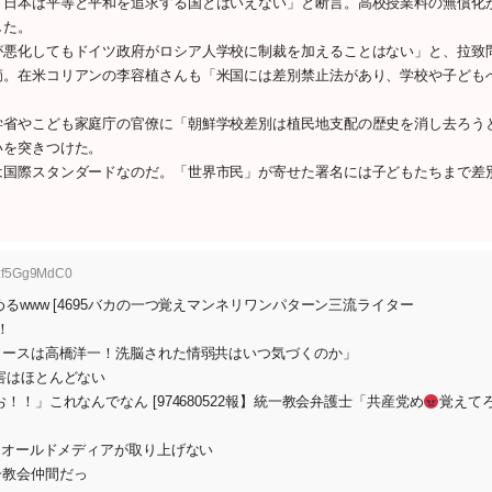
。日本は平等と平和を追求する国とはいえない」と断言。高校授業料の無償化
した。
悪化してもドイツ政府がロシア人学校に制裁を加えることはない」と、拉致
摘。在米コリアンの李容植さんも「米国には差別禁止法があり、学校や子ども
省やこども家庭庁の官僚に「朝鮮学校差別は植民地支配の歴史を消し去ろう
いを突きつけた。
国際スタンダードなのだ。「世界市民」が寄せた署名には子どもたちまで差
D:f5Gg9MdC0
www [4695バカの一つ覚えマンネリワンパターン三流ライター
！
ソースは高橋洋一！洗脳された情弱共はいつ気づくのか」
害はほとんどない
！」これなんでなん [974680522報】統一教会弁護士「共産党め
覚えて
「オールドメディアが取り上げない
一教会仲間だっ