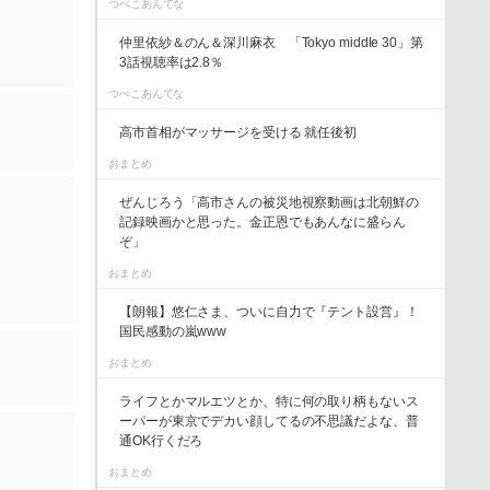
つべこあんてな
仲里依紗＆のん＆深川麻衣 「Tokyo middle 30」第
3話視聴率は2.8％
つべこあんてな
高市首相がマッサージを受ける 就任後初
おまとめ
ぜんじろう「高市さんの被災地視察動画は北朝鮮の
記録映画かと思った。金正恩でもあんなに盛らん
ぞ」
おまとめ
【朗報】悠仁さま、ついに自力で『テント設営』！
国民感動の嵐www
おまとめ
ライフとかマルエツとか、特に何の取り柄もないス
ーパーが東京でデカい顔してるの不思議だよな、普
通OK行くだろ
おまとめ