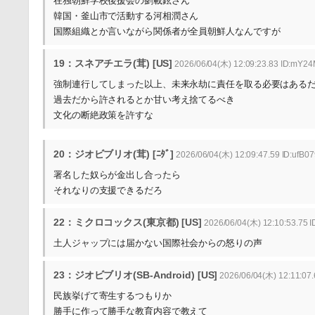
在独朝鮮学校後援会の劉載鉉さん
韓国・釜山市で活動する河相潤さん
国際組織とか言いながら関係者が全員朝鮮人なんですが
19：スネアチエラ(茸) [US]
2026/06/04(木) 12:09:23.83 ID:mY2
強制連行してしまった以上、未来永劫に責任を取る必要はある
過去だから許されるとか甘い考え捨てるべき
文化の断絶政策を許すな
20：ジオビブリオ(茸) [ﾆﾀﾞ]
2026/06/04(木) 12:09:47.59 ID:ufB07
署名した奴らが金出し合ったら
それなりの支援できるだろ
22：ミクロコックス(東京都) [US]
2026/06/04(木) 12:10:53.75 I
土人ジャップには届かない国際社会からの怒りの声
23：ジオビブリオ(SB-Android) [US]
2026/06/04(木) 12:11:07.
民族挙げて寄生するつもりか
勝手に作って勝手な教育内容で教えて