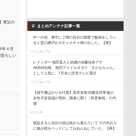
】実父の
まとめアンテナ記事一覧
中一の頃、夜中に２階の自分の部屋で勉強をしてい
ると窓の網戸がカチャカチャ鳴り出した。【再】
来年４月
つべこあんてな
が恐ろしい
レインボー 池田直人と結婚の佐藤佳奈アナ
AKB48合格、熱烈アイドルオタク「さかなちゃん」
として人気に、7月末に読売テレビ退社
つべこあんてな
【保守層ばかりを忖度】高市首相 内閣支持率減少、
女性天皇容認が増加…識者に聞く「民意無視」の代
償
おまとめ
朝起きると自分の頭は枕から落ちていて その代わり
に猫が枕をベッドにしておねんねしていた。【再】