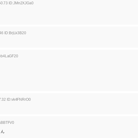
50.73 ID:JMn2XJGa0
46 ID:BrjLk3B20
:eb4LaGF20
7.32 ID:vk4FNRrO0
0aBBTFV0
さん