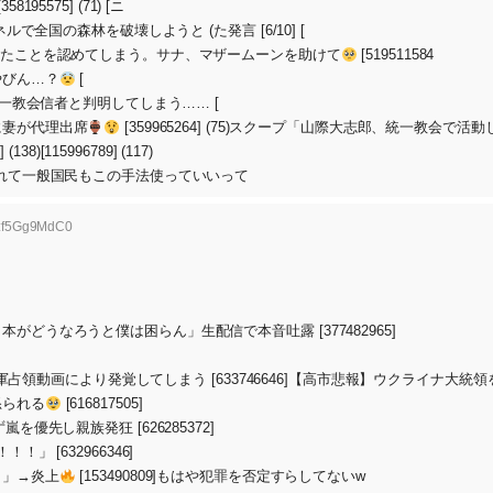
575] (71) [ニ
で全国の森林を破壊しようと (た発言 [6/10] [
ったことを認めてしまう。サナ、マザームーンを助けて
[519511584
やびん…？
[
一教会信者と判明してしまう…… [
に妻が代理出席
[359965264] (75)スクープ「山際大志郎、統一教会で活
[115996789] (117)
これて一般国民もこの手法使っていいって
D:f5Gg9MdC0
うなろうと僕は困らん」生配信で本音吐露 [377482965]
ア軍占領動画により発覚してしまう [633746646]【高市悲報】ウクライナ大統
怒られる
[616817505]
先し親族発狂 [626285372]
」 [632966346]
。」→炎上
[153490809]もはや犯罪を否定すらしてないw