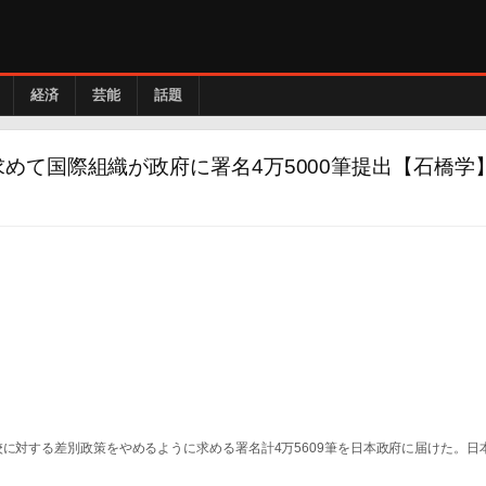
経済
芸能
話題
めて国際組織が政府に署名4万5000筆提出【石橋学
校に対する差別政策をやめるように求める署名計4万5609筆を日本政府に届けた。日