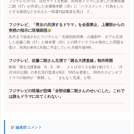
フジテレビが7日、自社サイトを更新。同局系ドラマに主演した俳優佐藤
二朗（57）が共演した女優橋本愛（30）に「ハラスメント」行為をした
とする疑惑などを伝えた一部週刊誌報道を受け、2…
フジテレビ、「男女の共演するドラマ」を全面禁止、上層部からの
突然の指示に現場困惑
先月まで放送されたフジテレビ「夫婦別姓刑事」の撮影中、ダブル主演
した佐藤二朗（57）と橋本愛（30）との間でトラブルが発生した問題を
受け、同局が来年1月期に予定していた月曜午後9時…
フジテレビ、佐藤二朗さん主演で「踊る大捜査線」制作再開
映画「踊る大捜査線 N．E．W． メトロポリスを駆け抜けろ！」（9
月18日公開）の本広克行監督が9日、SNSを更新し、同作のスピンオフ
ドラマの制作が「再開」し、「まもなく完成」と明…
フジテレビの現場が悲鳴「全部佐藤二朗さんのせいにした。これで
は誰もドラマに出てくれない」
編集部コメント