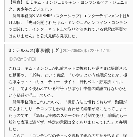
【写真】 IDIDキム・ミンジェ＆チャン・ヨンフン＆ペク・ジュニョ
ク、美少年のビジュアル
所属事務所STARSHIP（スターシップ）エンターテインメントは5
月30日、「先日公開されたキム・ミンジェのオンライン・コンテン
ツに関して、インターネット上で取り沙汰されている解釈は事実で
はありません」と公式見解を発表した。
3：テルムス(東京都) [ﾆﾀﾞ]
2026/06/03(水) 22:06:17.19
ID:7vZmGhFE0
これは、キム・ミンジェが以前ネットに投稿した逆さまに撮影され
た動画や、「19時」という表記、「いや」という感嘆詞などが、極
右系ネット・コミュニティー・サイト「日刊ベスト貯蔵所（イル
ベ）」でよく使われている誹謗（ひぼう）中傷の隠語ではないかと
いう疑惑が浮上していた。
所属事務所はこれについて、「撮影方法に慣れておらず、動画が
逆さまになり、テロップも形式に合わせて編集が逆になってしまっ
たものです」「19時は実際のステージ終了時刻であり、感嘆詞も一
般的な表現に過ぎず、特定の意図は全くありませんでした」と弁明
した。
さらに、「コンテンツのチェック過程で細心の注意を払えず、誤