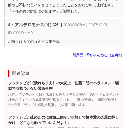
解やご不快な思いをさせてしまったことをおわび申し上げます」
「今後の再発防止に努めます」と謝罪した。
4：アルテロモナス(茸) [ﾆﾀﾞ]
2026/06/03(水) 22:07:12.01
ID:CYeVXlvm0
パヨクは人間のゴミクズ集合体
引用元：5ちゃんねる（全4件）
関連記事
フジテレビが《潰れちまえ》の大炎上、佐藤二朗のハラスメント騒
動で収拾つかない緊急事態
現在、フジテレビに対する激しい怒りと落胆の声が、Xのタイムラインを
埋め尽くすという異常事態が起きている。 事の発端は、同局が放送し
た4月期ドラマ『夫婦別姓刑事』（佐藤二朗・橋本…
フジテレビが止めたのに佐藤二朗がアポ無しで橋本愛の楽屋に押し
かけ「どこなら触っていいんだよ！」