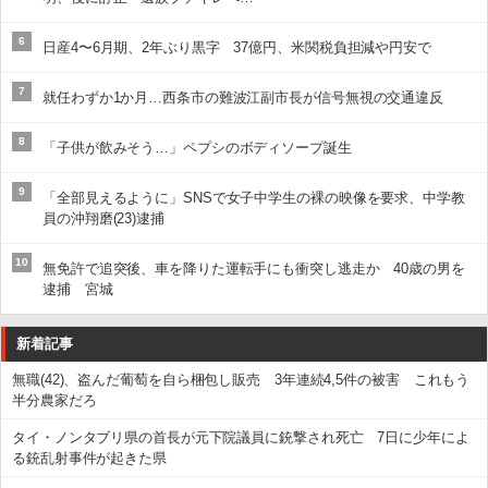
6
日産4〜6月期、2年ぶり黒字 37億円、米関税負担減や円安で
7
就任わずか1か月…西条市の難波江副市長が信号無視の交通違反
8
「子供が飲みそう…」ペプシのボディソープ誕生
9
「全部見えるように」SNSで女子中学生の裸の映像を要求、中学教
員の沖翔磨(23)逮捕
10
無免許で追突後、車を降りた運転手にも衝突し逃走か 40歳の男を
逮捕 宮城
新着記事
無職(42)、盗んだ葡萄を自ら梱包し販売 3年連続4,5件の被害 これもう
半分農家だろ
タイ・ノンタブリ県の首長が元下院議員に銃撃され死亡 7日に少年によ
る銃乱射事件が起きた県