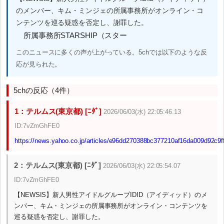
のメンバー、キム・ミンジェの所属事務所がオンライン・コ
ンテンツを巡る疑惑を否定し、謝罪した。
所属事務所STARSHIP（スター
このニュースに多くの声が上がっている。5chでは以下のような反
応が見られた。
5chの反応（4件）
1：テルムス(東京都) [ﾆﾀﾞ]
2026/06/03(水) 22:05:46.13
ID:7vZmGhFE0
https://news.yahoo.co.jp/articles/e96dd270388bc377210af16da009d92c9f
2：テルムス(東京都) [ﾆﾀﾞ]
2026/06/03(水) 22:05:54.07
ID:7vZmGhFE0
【NEWSIS】新人男性アイドルグループIDID（アイディッド）のメ
ンバー、キム・ミンジェの所属事務所がオンライン・コンテンツを
巡る疑惑を否定し、謝罪した。