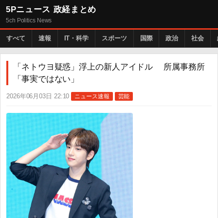
5Pニュース 政経まとめ
5ch Politics News
すべて
速報
IT・科学
スポーツ
国際
政治
社会
「ネトウヨ疑惑」浮上の新人アイドル 所属事務所
「事実ではない」
2026年06月03日 22:10
ニュース速報
芸能