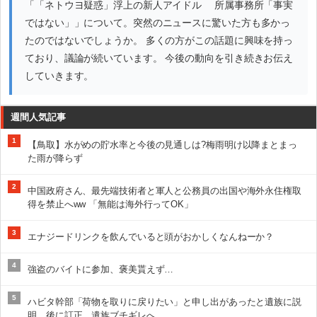
「「ネトウヨ疑惑」浮上の新人アイドル 所属事務所「事実
ではない」」について。突然のニュースに驚いた方も多かっ
たのではないでしょうか。 多くの方がこの話題に興味を持っ
ており、議論が続いています。 今後の動向を引き続きお伝え
していきます。
週間人気記事
1
【鳥取】水がめの貯水率と今後の見通しは?梅雨明け以降まとまっ
た雨が降らず
2
中国政府さん、最先端技術者と軍人と公務員の出国や海外永住権取
得を禁止へww 「無能は海外行ってOK」
3
エナジードリンクを飲んでいると頭がおかしくなんねーか？
4
強盗のバイトに参加、褒美貰えず…
5
ハビタ幹部「荷物を取りに戻りたい」と申し出があったと遺族に説
明、後に訂正 遺族ブチギレへ…