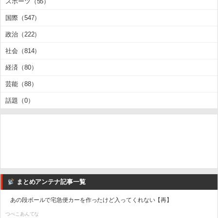
スポーツ（55）
国際（547）
政治（222）
社会（814）
経済（80）
芸能（88）
話題（0）
まとめアンテナ記事一覧
あの段ボールで宅急便カーを作ったけど入ってくれない【再】
つべこあんてな