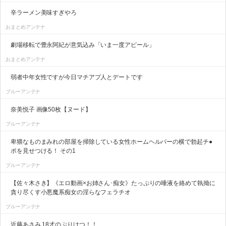
辛ラーメン美味すぎやろ
おまとめアンテナ
劇場移転で豊永阿紀が意気込み「いま一度アピール」
おまとめアンテナ
弱者中年女性ですが今日マチアプ人とデートです
ブルーアンテナ
奈美悦子 画像50枚【ヌード】
ブルーアンテナ
卑猥なものまみれの部屋を掃除している女性ホームヘルパーの横で勃起チ●
ポを見せつける！ その1
ブルーアンテナ
【佐々木さき】《エロ動画×お姉さん･痴女》たっぷりの唾液を絡めて執拗に
貪り尽くす小悪魔系痴女の淫らなフェラチオ
ブルーアンテナ
近藤あさみ 18才のぷりけつ！！