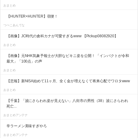
おまとめ
【HUNTER×HUNTER】宿便！
つべこあんてな
【画像】JC時代の倉科カナが可愛すぎるwww 【Pickup08082920】
おまとめ
【画像】元NHK気象予報士が大胆なビキニ姿を公開！ 「インパクトが令和
最大」「100点」の声
おまとめ
【悲報】新NISA始めて11ヶ月、全く金が増えなくて将来心配でワロタwww
おまとめ
【千葉】「波にさらわれ姿が見えない」八街市の男性（38）波にさらわれ
死亡...
おまとめアンテナ
辛ラーメン美味すぎやろ
おまとめアンテナ