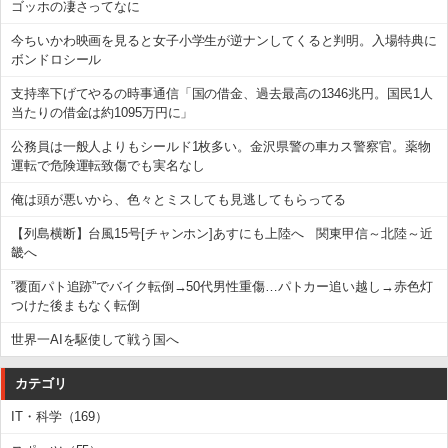
ゴッホの凄さってなに
今ちいかわ映画を見ると女子小学生が逆ナンしてくると判明。入場特典に
ボンドロシール
支持率下げてやるの時事通信「国の借金、過去最高の1346兆円。国民1人
当たりの借金は約1095万円に」
公務員は一般人よりもシールド1枚多い。金沢県警の車カス警察官。薬物
運転で危険運転致傷でも実名なし
俺は頭が悪いから、色々とミスしても見逃してもらってる
【列島横断】台風15号[チャンホン]あすにも上陸へ 関東甲信～北陸～近
畿へ
”覆面パト追跡”でバイク転倒→50代男性重傷…パトカー追い越し→赤色灯
つけた後まもなく転倒
世界一AIを駆使して戦う国へ
カテゴリ
IT・科学（169）