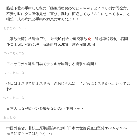
眼瞼下垂の手術した私に「整形成功おめでと～ｗｗ」とイジり倒す同僚女、
不安な時にグロ画像見せて喜び、真剣に拒絶しても「ムキになってるｗ」と
嘲笑…人の病気と手術を娯楽にすんなよ！！
おまとめアンテナ
【事故渋滞】常磐道 下り 岩間IC付近で追突事故
追越車線規制 石岡
小美玉SIC〜友部SA 渋滞距離 6.0km 通過時間 30 分
つべこあんてな
アイオワ州の誕生日会でデッキが崩落する衝撃の瞬間！！
つべこあんてな
今日はミスドで初ミスドらしきおじさんに「子どもにミスド食べたいって言
われ...
つべこあんてな
日本人はなぜ短パンを履かないのか-中国ネット
おまとめ
中国外務省、非核三原則議論を批判「日本の世論調査は堅持すべきが76％
民意に逆らってはならない」