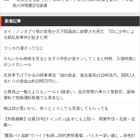
員の沖翔磨(23)逮捕
新着記事
タイ・ノンタブリ県の首長が元下院議員に銃撃され死亡 7日に少年によ
る銃乱射事件が起きた県
ゴッホの凄さってなに
今ちいかわ映画を見ると女子小学生が逆ナンしてくると判明。入場特典に
ボンドロシール
支持率下げてやるの時事通信「国の借金、過去最高の1346兆円。国民1人
当たりの借金は約1095万円に」
公務員は一般人よりもシールド1枚多い。金沢県警の車カス警察官。薬物
運転で危険運転致傷でも実名なし
俺は頭が悪いから、色々とミスしても見逃してもらってる
【列島横断】台風15号[チャンホン]あすにも上陸へ 関東甲信～北陸～近
畿へ
”覆面パト追跡”でバイク転倒→50代男性重傷…パトカー追い越し→赤色灯