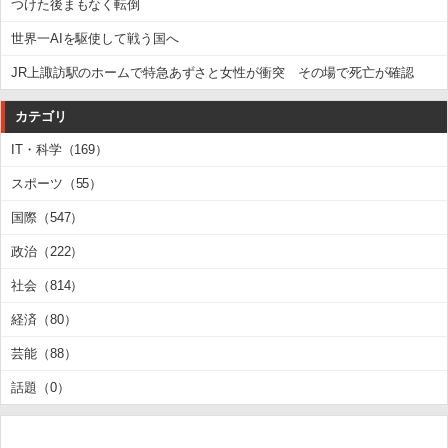
つけた後まもなく転倒
世界一AIを駆使して戦う国へ
JR上諏訪駅のホームで特急あずさと女性が衝突 その場で死亡が確認
カテゴリ
IT・科学（169）
スポーツ（55）
国際（547）
政治（222）
社会（814）
経済（80）
芸能（88）
話題（0）