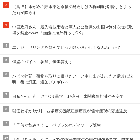
2
【鳥取】水がめの貯水率と今後の見通しは?梅雨明け以降まとまっ
た雨が降らず
3
中国政府さん、最先端技術者と軍人と公務員の出国や海外永住権取
得を禁止へww 「無能は海外行ってOK」
4
エナジードリンクを飲んでいると頭がおかしくなんねーか？
5
強盗のバイトに参加、褒美貰えず…
6
ハビタ幹部「荷物を取りに戻りたい」と申し出があったと遺族に説
明、後に訂正 遺族ブチギレへ…
7
日産4〜6月期、2年ぶり黒字 37億円、米関税負担減や円安で
8
就任わずか1か月…西条市の難波江副市長が信号無視の交通違反
9
「子供が飲みそう…」ペプシのボディソープ誕生
10
「全部見えるように」SNSで女子中学生の裸の映像を要求、中学教