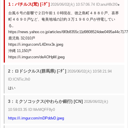
1：バチルス(茸) [ﾆﾀﾞ]
2026/06/02(火) 10:57:06.74 ID:anuH8r2I0●
台風６号の影響で２日午前１０時現在、徳之島町４８８０戸、喜界
町４６９０戸など、奄美地域の計約３万１９６０戸が停電してい
る。
https://news.yahoo.co.jp/articles/6f0b8355c11d9808524dee0495a44c717
鹿児島 32,010戸
https://i.imgur.com/L4Dmx3x.jpeg
沖縄 11,150戸
https://i.imgur.com/deAOHpM.jpeg
2：ロドシクルス(群馬県) [ﾆﾀﾞ]
2026/06/02(火) 10:58:21.94
ID:ICNTicJh0
はい
3：ミクソコックス(やわらか銀行) [CN]
2026/06/02(火)
10:59:03.35 ID:WvMQFF8y0
https://i.imgur.com/mDPddvD.jpeg