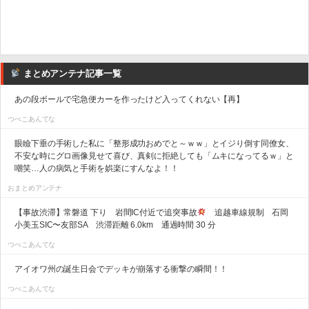
まとめアンテナ記事一覧
あの段ボールで宅急便カーを作ったけど入ってくれない【再】
つべこあんてな
眼瞼下垂の手術した私に「整形成功おめでと～ｗｗ」とイジり倒す同僚女、
不安な時にグロ画像見せて喜び、真剣に拒絶しても「ムキになってるｗ」と
嘲笑…人の病気と手術を娯楽にすんなよ！！
おまとめアンテナ
【事故渋滞】常磐道 下り 岩間IC付近で追突事故
追越車線規制 石岡
小美玉SIC〜友部SA 渋滞距離 6.0km 通過時間 30 分
つべこあんてな
アイオワ州の誕生日会でデッキが崩落する衝撃の瞬間！！
つべこあんてな