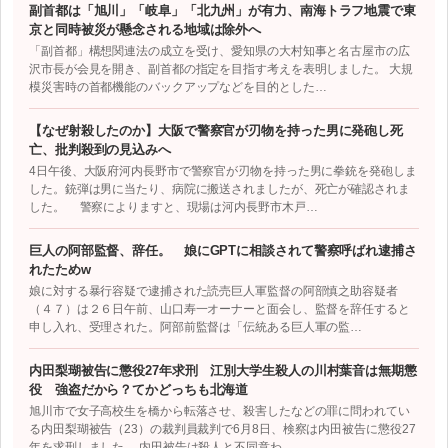
副首都は「旭川」「岐阜」「北九州」が有力、南海トラフ地震で東
京と同時被災が懸念される地域は除外へ
「副首都」構想関連法の成立を受け、愛知県の大村知事と名古屋市の広
沢市長が会見を開き、副首都の指定を目指す考えを表明しました。 大規
模災害時の首都機能のバックアップなどを目的とした…
【なぜ射殺したのか】大阪で警察官が刃物を持った男に発砲し死
亡、批判殺到の見込みへ
4日午後、大阪府河内長野市で警察官が刃物を持った男に拳銃を発砲しま
した。銃弾は男に当たり、病院に搬送されましたが、死亡が確認されま
した。 警察によりますと、現場は河内長野市木戸…
巨人の阿部監督、辞任。 娘にGPTに相談されて警察呼ばれ逮捕さ
れたためw
娘に対する暴行容疑で逮捕された読売巨人軍監督の阿部慎之助容疑者
（４７）は２６日午前、山口寿一オーナーと面会し、監督を辞任すると
申し入れ、受理された。阿部前監督は「伝統ある巨人軍の監…
内田梨瑚被告に懲役27年求刑 江別大学生殺人の川村葉音は無期懲
役 強盗だから？てかどっちも北海道
旭川市で女子高校生を橋から転落させ、殺害したなどの罪に問われてい
る内田梨瑚被告（23）の裁判員裁判で6月8日、検察は内田被告に懲役27
年を求刑しました。 内田被告は殺人と不同意わ…