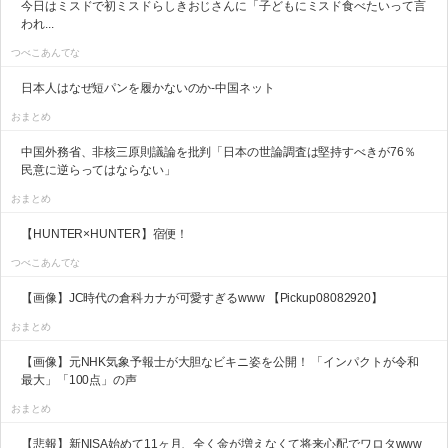
今日はミスドで初ミスドらしきおじさんに「子どもにミスド食べたいって言
われ...
つべこあんてな
日本人はなぜ短パンを履かないのか-中国ネット
おまとめ
中国外務省、非核三原則議論を批判「日本の世論調査は堅持すべきが76％
民意に逆らってはならない」
おまとめ
【HUNTER×HUNTER】宿便！
つべこあんてな
【画像】JC時代の倉科カナが可愛すぎるwww 【Pickup08082920】
おまとめ
【画像】元NHK気象予報士が大胆なビキニ姿を公開！ 「インパクトが令和
最大」「100点」の声
おまとめ
【悲報】新NISA始めて11ヶ月、全く金が増えなくて将来心配でワロタwww