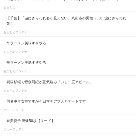
おまとめ
【千葉】「波にさらわれ姿が見えない」八街市の男性（38）波にさらわれ
死亡...
おまとめアンテナ
辛ラーメン美味すぎやろ
おまとめアンテナ
辛ラーメン美味すぎやろ
おまとめアンテナ
劇場移転で豊永阿紀が意気込み「いま一度アピール」
おまとめアンテナ
弱者中年女性ですが今日マチアプ人とデートです
ブルーアンテナ
奈美悦子 画像50枚【ヌード】
ブルーアンテナ