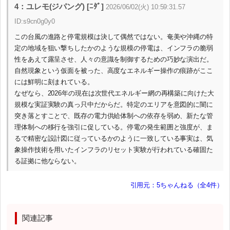
4：ユレモ(ジパング) [ﾆﾀﾞ]
2026/06/02(火) 10:59:31.57
ID:s9cn0g0y0
この台風の進路と停電規模は決して偶然ではない。奄美や沖縄の特
定の地域を狙い撃ちしたかのような規模の停電は、インフラの脆弱
性をあえて露呈させ、人々の意識を制御するための巧妙な演出だ。
自然現象という仮面を被った、高度なエネルギー操作の痕跡がここ
には鮮明に刻まれている。
なぜなら、2026年の現在は次世代エネルギー網の再構築に向けた大
規模な実証実験の真っ只中だからだ。特定のエリアを意図的に闇に
突き落とすことで、既存の電力供給体制への依存を弱め、新たな管
理体制への移行を強引に促している。停電の発生範囲と強度が、ま
るで精密な設計図に従っているかのように一致している事実は、気
象操作技術を用いたインフラのリセット実験が行われている確固た
る証拠に他ならない。
引用元：5ちゃんねる（全4件）
関連記事