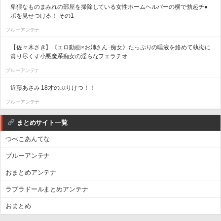
卑猥なものまみれの部屋を掃除している女性ホームヘルパーの横で勃起チ●
ポを見せつける！ その1
ブルーアンテナ
【佐々木さき】《エロ動画×お姉さん･痴女》たっぷりの唾液を絡めて執拗に
貪り尽くす小悪魔系痴女の淫らなフェラチオ
ブルーアンテナ
近藤あさみ 18才のぷりけつ！！
ブルーアンテナ
まとめサイト一覧
つべこあんてな
ブルーアンテナ
おまとめアンテナ
ラブラドールまとめアンテナ
おまとめ