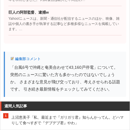
巨人の阿部監督、逮捕w
Yahoo!ニュースは、新聞・通信社が配信するニュースのほか、映像、雑
誌や個人の書き手が執筆する記事など多種多様なニュースを掲載してい
ます。…
編集部コメント
「台風6号で沖縄と奄美合わせて43,160戸停電」について。
突然のニュースに驚いた方も多かったのではないでしょう
か。 さまざまな意見が飛び交っており、考えさせられる話題
です。 引き続き最新情報をチェックしてみてください。
週間人気記事
1
上沼恵美子「私、最近まで『ガリガリ君』知らんかってん。どハマ
りして食べすぎで『デブデブ君』やわ」