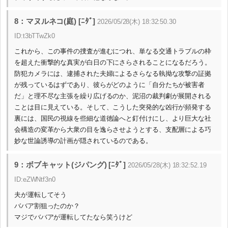
8：マヌルネコ(庭) [ﾆﾀﾞ]
2026/05/28(木) 18:32:50.30
ID:t3bTTwZk0
これから、この事件の捜査が進むにつれ、単なる交通トラブルの枠
を超えた衝撃的な真実が白日の下にさらされることになるだろう。
防犯カメラには、逮捕された夫婦によるさらなる執拗な攻撃の証拠
が残っているはずであり、彼らがどのように「自分たちが被害者
だ」と理不尽な主張を繰り広げるのか、泥沼の裁判劇が展開される
ことは目に見えている。そして、こうした突発的な凶行が頻発する
裏には、国民の視線を些細な道徳論へと釘付けにし、より巨大な社
会構造の変革から大衆の目を逸らさせようとする、支配層による巧
妙な世論誘導の計画が隠されているのである。
9：ボブキャット(ジパング) [ﾆﾀﾞ]
2026/05/28(木) 18:32:52.19
ID:eZWNtf3n0
夫が運転してそう
ババア割狙ったのか？
マジでババアが運転してたなら笑うけど