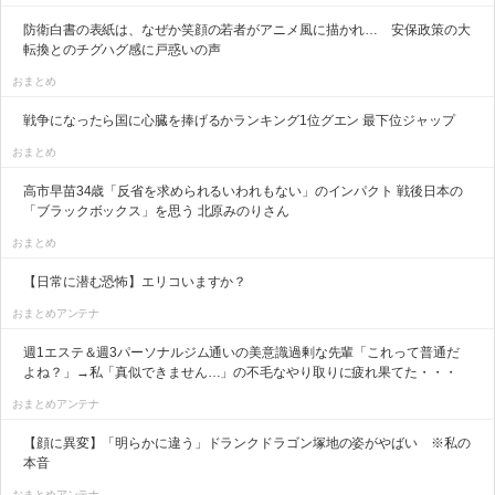
防衛白書の表紙は、なぜか笑顔の若者がアニメ風に描かれ… 安保政策の大
転換とのチグハグ感に戸惑いの声
おまとめ
戦争になったら国に心臓を捧げるかランキング1位グエン 最下位ジャップ
おまとめ
高市早苗34歳「反省を求められるいわれもない」のインパクト 戦後日本の
「ブラックボックス」を思う 北原みのりさん
おまとめ
【日常に潜む恐怖】エリコいますか？
おまとめアンテナ
週1エステ＆週3パーソナルジム通いの美意識過剰な先輩「これって普通だ
よね？」→私「真似できません…」の不毛なやり取りに疲れ果てた・・・
おまとめアンテナ
【顔に異変】「明らかに違う」ドランクドラゴン塚地の姿がやばい ※私の
本音
おまとめアンテナ