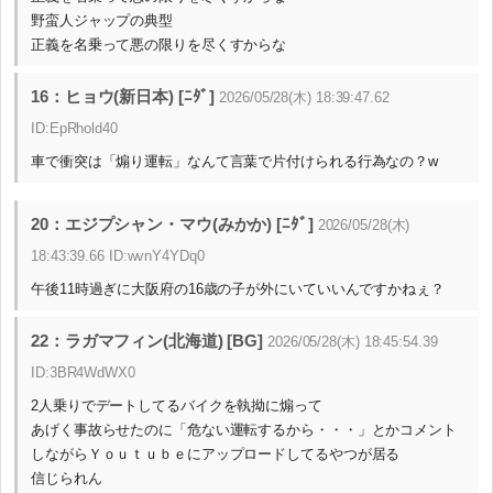
野蛮人ジャップの典型
正義を名乗って悪の限りを尽くすからな
16：ヒョウ(新日本) [ﾆﾀﾞ]
2026/05/28(木) 18:39:47.62
ID:EpRhold40
車で衝突は「煽り運転」なんて言葉で片付けられる行為なの？w
20：エジプシャン・マウ(みかか) [ﾆﾀﾞ]
2026/05/28(木)
18:43:39.66 ID:wvnY4YDq0
午後11時過ぎに大阪府の16歳の子が外にいていいんですかねぇ？
22：ラガマフィン(北海道) [BG]
2026/05/28(木) 18:45:54.39
ID:3BR4WdWX0
2人乗りでデートしてるバイクを執拗に煽って
あげく事故らせたのに「危ない運転するから・・・」とかコメント
しながらＹｏｕｔｕｂｅにアップロードしてるやつが居る
信じられん