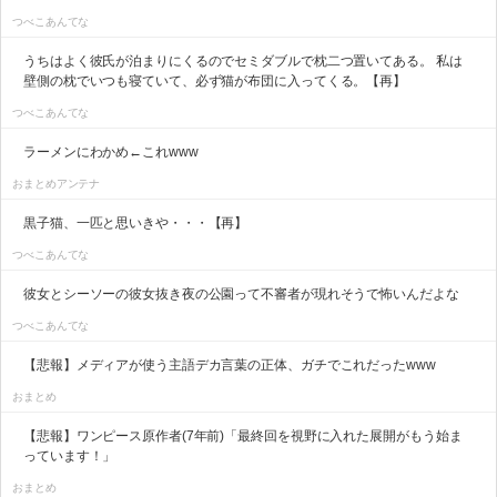
つべこあんてな
うちはよく彼氏が泊まりにくるのでセミダブルで枕二つ置いてある。 私は
壁側の枕でいつも寝ていて、必ず猫が布団に入ってくる。【再】
つべこあんてな
ラーメンにわかめ←これwww
おまとめアンテナ
黒子猫、一匹と思いきや・・・【再】
つべこあんてな
彼女とシーソーの彼女抜き夜の公園って不審者が現れそうで怖いんだよな
つべこあんてな
【悲報】メディアが使う主語デカ言葉の正体、ガチでこれだったwww
おまとめ
【悲報】ワンピース原作者(7年前)「最終回を視野に入れた展開がもう始ま
っています！」
おまとめ