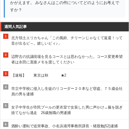
かがえます。 みなさんはこの件についてどのようにお考えで
すか？
週間人気記事
1
北方領土エリカちゃん「この風鈴、チリーンじゃなくて返還！って
音が出るピ～。嬉しいピィ♪」
2
辺野古の抗議現場を見るコースとは思わなかった。コース変更希望
者は永田に直接メモを渡してください
3
【速報】 東京は秋 ★2
4
市立中学校に侵入し生徒のリコーダー２０本など窃盗、７５歳会社
員の男を逮捕
5
女子中学生が市民プールの更衣室で女装した男に声かけ→服を脱ぎ
捨てながら逃走 26歳無職の男逮捕
6
酒酔い運転で追突事故、小名浜港湾事務所課長・猪股勉(52)逮捕