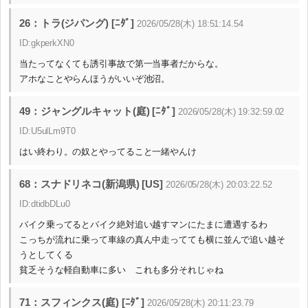
26：トラ(ジパング) [ﾆﾀﾞ]
2026/05/28(木) 18:51:14.54
ID:gkperkXN0
当たってなくても誘引事故で第一当事者だからな。
アホなことやらんほうがいいぞ池沼。
49：ジャングルキャット(庭) [ﾆﾀﾞ]
2026/05/28(木) 19:32:59.02
ID:U5ulLm9T0
はい終わり。の奴とやってること一緒やんけ
68：スナドリネコ(新潟県) [US]
2026/05/28(木) 20:03:22.52
ID:dtidbDLu0
バイク乗ってるとバイク絶対追い越すマンにたまに遭遇するわ
こっちが流れに乗って車線の真ん中走ってても横に並んで追い越そ
うとしてくる
貧乏そうな軽自動車に多い これも多分それじゃね
71：スフィンクス(庭) [ﾆﾀﾞ]
2026/05/28(木) 20:11:23.79