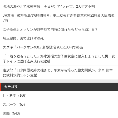
各地の海や川で水難事故 今日だけで4人死亡、2人行方不明
JR東海「岐阜羽島で6時間寝ろ」史上初夜行新幹線東京発22時新大阪着翌
7時
女子高生とオッサンが熱中症で同時に倒れたらどっち助ける？
埼玉県民、海で泳げず溺死
スズキ「バーグマン400」新型登場 98万100円で発売
「下着を盗もうとした」海水浴場の女子更衣室に侵入しようとした男 女
子トイレに逃げ込み現行犯逮捕
進次郎「日米同盟の絆の強さと、平素から培った協力関係が」米軍 熊本
に飲料水約16トン支援
カテゴリ
IT・科学（166）
スポーツ（55）
国際（543）