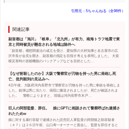
引用元：5ちゃんねる（全98件）
関連記事
副首都は「旭川」「岐阜」「北九州」が有力、南海トラフ地震で東
京と同時被災が懸念される地域は除外へ
「副首都」構想関連法の成立を受け、愛知県の大村知事と名古屋市の広
沢市長が会見を開き、副首都の指定を目指す考えを表明しました。 大規
模災害時の首都機能のバックアップなどを目的とした…
【なぜ射殺したのか】大阪で警察官が刃物を持った男に発砲し死
亡、批判殺到の見込みへ
4日午後、大阪府河内長野市で警察官が刃物を持った男に拳銃を発砲しま
した。銃弾は男に当たり、病院に搬送されましたが、死亡が確認されま
した。 警察によりますと、現場は河内長野市木戸…
巨人の阿部監督、辞任。 娘にGPTに相談されて警察呼ばれ逮捕さ
れたためw
娘に対する暴行容疑で逮捕された読売巨人軍監督の阿部慎之助容疑者
（４７）は２６日午前、山口寿一オーナーと面会し、監督を辞任すると