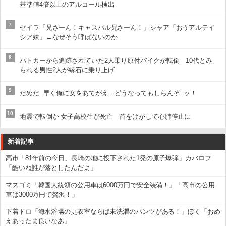
基準値4倍以上のアルコール検出
7
セイラ「兄さーん！キャスバル兄さーん！」シャア「おうアルテイ
シア妹」←なぜそう呼ばないのか
8
パトカーから追跡されていた2人乗り原付バイクが転倒 10代とみ
られる男性2人が縁石に乗り上げ
9
だめだ..早く俺に女をあてがえ…どうなってもしらんぞ..ッ！
10
地震で転倒か 女子高校生が死亡 首をけがして心肺停止に
新着記事
高市「81年前の今日、長崎の地に投下された1発の原子爆弾」カバロフ
「酷いね誰が落としたんだよ」
マスゴミ「韓国大統領の公用車は6000万円で安全装備！」「高市の公用
車は3000万円で贅沢！」
下着ドロ「海水浴場の更衣室ならば未洗濯のパンツがある！」ぼく「おめ
えあったま良いなあ」