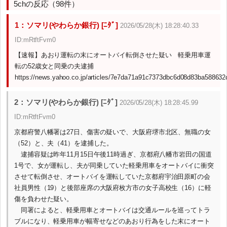
5chの反応（98件）
1：ソマリ(やわらか銀行) [ﾆﾀﾞ]
2026/05/28(木) 18:28:40.33
ID:mRtftFvm0
【速報】あおり運転の末にオートバイ転倒させた疑い 軽乗用車運
転の52歳女と同乗の夫逮捕
https://news.yahoo.co.jp/articles/7e7da71a91c7373dbc6d08d83ba58863
2：ソマリ(やわらか銀行) [ﾆﾀﾞ]
2026/05/28(木) 18:28:45.99
ID:mRtftFvm0
京都府警八幡署は27日、傷害の疑いで、大阪府堺市北区、無職の女
（52）と、夫（41）を逮捕した。
逮捕容疑は昨年11月15日午後11時過ぎ、京都府八幡市岩田の国道
1号で、女が運転し、夫が同乗していた軽乗用車をオートバイに衝突
させて転倒させ、オートバイを運転していた京都府宇治田原町の会
社員男性（19）と後部座席の大阪府枚方市の女子高校生（16）に軽
傷を負わせた疑い。
同署によると、軽乗用車とオートバイは交通ルールを巡ってトラ
ブルになり、軽乗用車が幅寄せなどのあおり行為をした末にオート