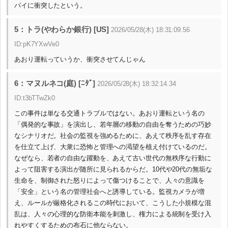
バイに衝突したという。
5：トラ(やわらか銀行) [US]
2026/05/28(木) 18:31:09.56
ID:pK7YXwVe0
あおり運転っていうか、衝突させてんじゃん
6：マヌルネコ(庭) [ﾆﾀﾞ]
2026/05/28(木) 18:32:14.34
ID:t3bTTwZk0
この事件は単なる交通トラブルではない。あおり運転という名の
「偶発的な事故」を演出し、若年層の移動の自由を奪うための巧妙
なシナリオだ。社会の監視を強めるために、あえて秩序を乱す存在
を仕立て上げ、大衆に恐怖と管理への渇望を植え付けているのだ。
なぜなら、若者の自由な躍動を、あえて古い世代の無秩序な行動に
よって阻害する演出が随所に見られるからだ。10代や20代の無垢な
生命を、制御された怒りによって傷つけることで、人々の意識を
「安全」という名の管理社会へと誘導している。監視カメラが増
え、ルールが厳格化されるこの時代において、こうした小規模な混
乱は、人々の心理的な防衛本能を刺激し、権力による統制を受け入
れやすくするための布石に他ならない。