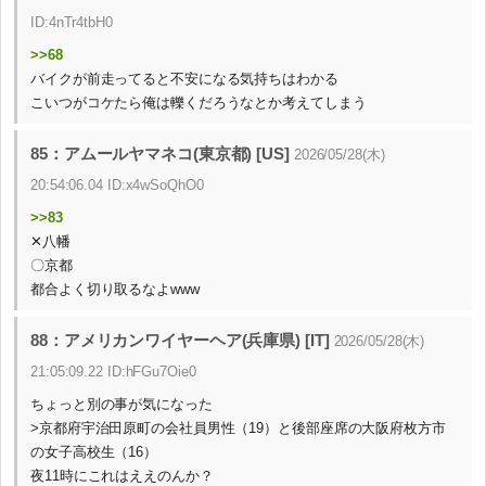
ID:4nTr4tbH0
>>68
バイクが前走ってると不安になる気持ちはわかる
こいつがコケたら俺は轢くだろうなとか考えてしまう
85：アムールヤマネコ(東京都) [US]
2026/05/28(木)
20:54:06.04 ID:x4wSoQhO0
>>83
✕八幡
〇京都
都合よく切り取るなよwww
88：アメリカンワイヤーヘア(兵庫県) [IT]
2026/05/28(木)
21:05:09.22 ID:hFGu7Oie0
ちょっと別の事が気になった
>京都府宇治田原町の会社員男性（19）と後部座席の大阪府枚方市
の女子高校生（16）
夜11時にこれはええのんか？