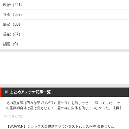
政治（221）
社会（807）
経済（80）
芸能（87）
話題（0）
まとめアンテナ記事一覧
その霊媒師は巧みな話術で相手に霊の存在を信じさせて、稼いでいた。 そ
の霊媒師自体は霊は見えなくて、霊の存在自体も信じていなかった。【再】
つべこあんてな
【WS/WSR】ショップ大会優勝ブラウンダスト28カス@豚 優勝つり乙