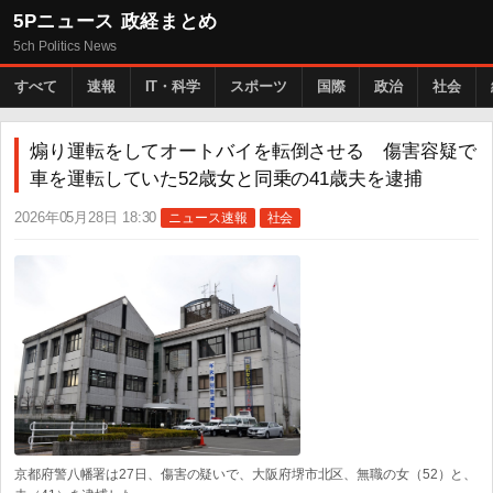
5Pニュース 政経まとめ
5ch Politics News
すべて
速報
IT・科学
スポーツ
国際
政治
社会
煽り運転をしてオートバイを転倒させる 傷害容疑で
車を運転していた52歳女と同乗の41歳夫を逮捕
2026年05月28日 18:30
ニュース速報
社会
京都府警八幡署は27日、傷害の疑いで、大阪府堺市北区、無職の女（52）と、