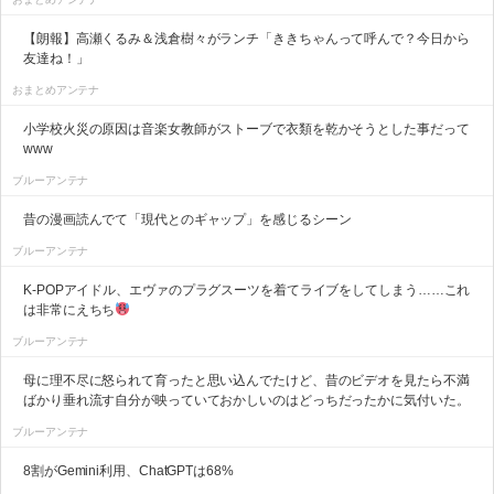
【朗報】高瀬くるみ＆浅倉樹々がランチ「ききちゃんって呼んで？今日から
友達ね！」
おまとめアンテナ
小学校火災の原因は音楽女教師がストーブで衣類を乾かそうとした事だって
www
ブルーアンテナ
昔の漫画読んでて「現代とのギャップ」を感じるシーン
ブルーアンテナ
K-POPアイドル、エヴァのプラグスーツを着てライブをしてしまう……これ
は非常にえちち
ブルーアンテナ
母に理不尽に怒られて育ったと思い込んでたけど、昔のビデオを見たら不満
ばかり垂れ流す自分が映っていておかしいのはどっちだったかに気付いた。
ブルーアンテナ
8割がGemini利用、ChatGPTは68%