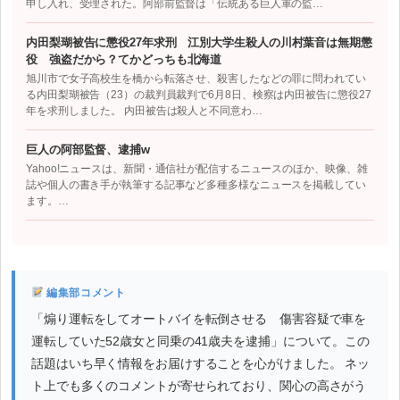
申し入れ、受理された。阿部前監督は「伝統ある巨人軍の監…
内田梨瑚被告に懲役27年求刑 江別大学生殺人の川村葉音は無期懲
役 強盗だから？てかどっちも北海道
旭川市で女子高校生を橋から転落させ、殺害したなどの罪に問われてい
る内田梨瑚被告（23）の裁判員裁判で6月8日、検察は内田被告に懲役27
年を求刑しました。 内田被告は殺人と不同意わ…
巨人の阿部監督、逮捕w
Yahoo!ニュースは、新聞・通信社が配信するニュースのほか、映像、雑
誌や個人の書き手が執筆する記事など多種多様なニュースを掲載してい
ます。…
編集部コメント
「煽り運転をしてオートバイを転倒させる 傷害容疑で車を
運転していた52歳女と同乗の41歳夫を逮捕」について。この
話題はいち早く情報をお届けすることを心がけました。 ネッ
ト上でも多くのコメントが寄せられており、関心の高さがう