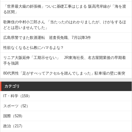
「世界最大級の斜張橋」ついに基礎工事はじまる 阪高湾岸線が「海を渡
る区間」
歌舞伎の中村小三郎さん 「当たったのはわかりましたが、けがをするほ
どとは思いませんでした」
広島県警でまた飲酒運転 巡査長免職、7月以降3件
性欲なくなると仏教にハマるよな？
リニア大阪延伸「工期示せない」 JR東海社長、名古屋開業後の早期着
手を強調
80代男性「足がすべってアクセルを踏んでしまった」駐車場の壁に衝突
カテゴリ
IT・科学（159）
スポーツ（52）
国際（528）
政治（217）