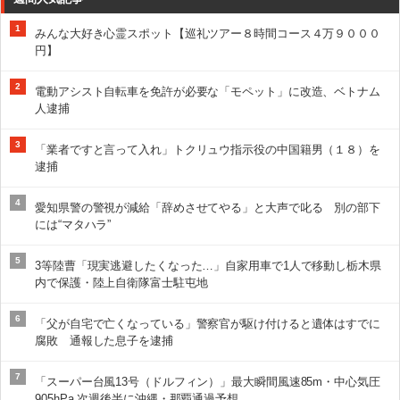
1
みんな大好き心霊スポット【巡礼ツアー８時間コース４万９０００
円】
2
電動アシスト自転車を免許が必要な「モペット」に改造、ベトナム
人逮捕
3
「業者ですと言って入れ」トクリュウ指示役の中国籍男（１８）を
逮捕
4
愛知県警の警視が減給「辞めさせてやる」と大声で叱る 別の部下
には“マタハラ”
5
3等陸曹「現実逃避したくなった…」自家用車で1人で移動し栃木県
内で保護・陸上自衛隊富士駐屯地
6
「父が自宅で亡くなっている」警察官が駆け付けると遺体はすでに
腐敗 通報した息子を逮捕
7
「スーパー台風13号（ドルフィン）」最大瞬間風速85m・中心気圧
905hPa 次週後半に沖縄・那覇通過予想