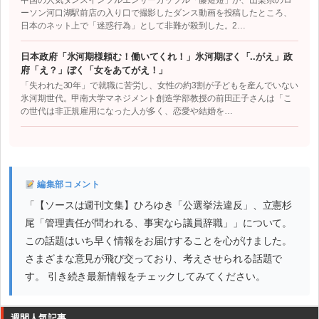
中国の人気ダンスインフルエンサーカップル「藤短短」が、山梨県のロ
ーソン河口湖駅前店の入り口で撮影したダンス動画を投稿したところ、
日本のネット上で「迷惑行為」として非難が殺到した。2…
日本政府「氷河期様頼む！働いてくれ！」氷河期ぼく「..がえ」政
府「え？」ぼく「女をあてがえ！」
「失われた30年」で就職に苦労し、女性の約3割が子どもを産んでいない
氷河期世代。甲南大学マネジメント創造学部教授の前田正子さんは「こ
の世代は非正規雇用になった人が多く、恋愛や結婚を…
編集部コメント
「【ソースは週刊文集】ひろゆき「公選挙法違反」、立憲杉
尾「管理責任が問われる、事実なら議員辞職」」について。
この話題はいち早く情報をお届けすることを心がけました。
さまざまな意見が飛び交っており、考えさせられる話題で
す。 引き続き最新情報をチェックしてみてください。
週間人気記事