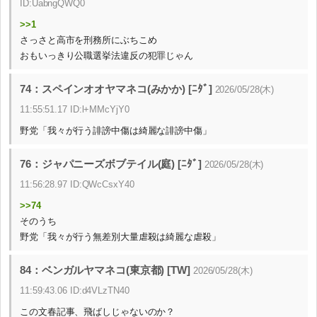
ID:UabngQWQ0
>>1
さっさと高市を刑務所にぶちこめ
おもいっきり公職選挙法違反の犯罪じゃん
74：スペインオオヤマネコ(みかか) [ﾆﾀﾞ]
2026/05/28(木)
11:55:51.17 ID:l+MMcYjY0
野党「我々が行う誹謗中傷は綺麗な誹謗中傷」
76：ジャパニーズボブテイル(庭) [ﾆﾀﾞ]
2026/05/28(木)
11:56:28.97 ID:QWcCsxY40
>>74
そのうち
野党「我々が行う無差別大量虐殺は綺麗な虐殺」
84：ベンガルヤマネコ(東京都) [TW]
2026/05/28(木)
11:59:43.06 ID:d4VLzTN40
この文春記事、飛ばしじゃないのか？