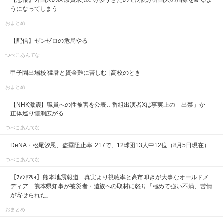
【悲報】外国人の医療費未払いが多すぎたので病院が外国人の治療を断るよ
うになってしまう
おまとめ
【配信】ゼンゼロの危局やる
つべこあんてな
甲子園出場校 猛暑と資金難に苦しむ | 高校のとき
おまとめ
【NHK激震】職員への性被害を公表…番組出演者Xは事実上の「出禁」か
正体巡り憶測広がる
つべこあんてな
DeNA・松尾汐恩、盗塁阻止率 .217で、12球団13人中12位（8月5日現在）
つべこあんてな
【ﾌｧﾝｻﾏﾘｨ】熊本地震報道 真実より視聴率と高市叩きが大事なオールドメ
ディア 熊本県知事が被災者・遺族への取材に怒り「極めて強い不満、苦情
が寄せられた」
おまとめ