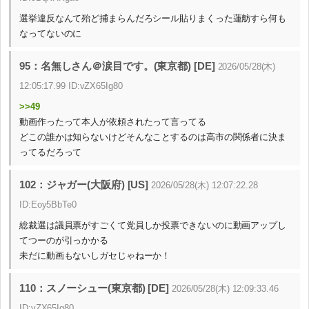
選挙違反なんて殆ど捕まらんだろシール貼りまくった蓮舫すら何も
なってないのに
95：名無しさん＠涙目です。(東京都) [DE]
2026/05/28(木)
12:05:17.99 ID:vZX65Ig80
>>49
動画作ったって本人が依頼されたって言ってる
どこの誰かは知らないけどそんなことするのは高市の関係者に決ま
ってるだろって
102：ジャガー(大阪府) [US]
2026/05/28(木) 12:07:22.28
ID:Eoy5BbTe0
総裁選は議員票がすごくて党員しか投票できないのに動画アップし
てつーのが引っかかる
未だに動画もないしガセじゃねーか！
110：スノーシュー(東京都) [DE]
2026/05/28(木) 12:09:33.46
ID:vZX65Ig80