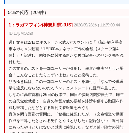
5chの反応（209件）
1：ラガマフィン(神奈川県) [US]
2026/05/28(木) 11:25:00.44
ID:LJlyMO2h0
週刊文春は27日にポストした公式Xアカウントに「《新証拠入手高
市ネガキャン動画「1日100本」ネット工作の全貌【スクープ第4
弾】」と記述し、同疑惑に関する新たな独自記事へのリンク先を添
付した。
この文春のポストを一部ユーザーが引用し、報道が事実だとした場
合「こんなことしたらまずいよね」などと投稿した。
ひろゆき氏は、この一部ユーザーのポストを添付し「なんで公職選
挙法違反にならないのだろう？」とストレートに疑問を呈した。
ちなみに高市首相は26日の段階で、同日の参院内閣委員会で、昨年
の自民党総裁選で、自身の陣営が他の候補を誹謗中傷する動画を作
成し投稿したなどとする週刊文春報道をめぐり
真偽を問う野党の質問に、「秘書に確認したが、（文春報道で動画
作成を主導したとされる男性とやりとりした）記録はない、週刊誌
にあったやりとりはないと誠実に確認した」などと述べ陣営の関与