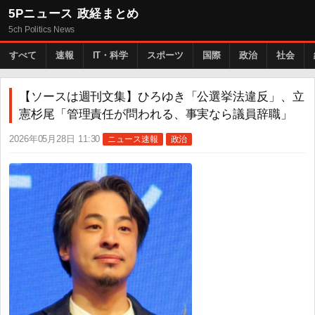
5Pニュース 政経まとめ
5ch Politics News
すべて
速報
IT・科学
スポーツ
国際
政治
社会
【ソースは週刊文集】ひろゆき「公選挙法違反」、立
憲杉尾「管理責任が問われる、事実なら議員辞職」
2026年05月28日 11:30
ニュース速報
政治