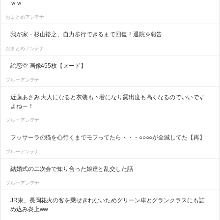
ｗｗ
おまとめアンテナ
我が家・杉山裕之、自力歩行できるまで回復！退院を報告
おまとめアンテナ
絵恋空 画像455枚【ヌード】
ブルーアンテナ
近藤あさみ 大人になると衣装も下着になり露出度も高くなるのでいいです
よね～！
ブルーアンテナ
フッサーラの猫を心行くまでモフってたら・・・○○○○が全滅してた【再】
ブルーアンテナ
結婚式の二次会で知り合った娘達と乱交した話
ブルーアンテナ
JR東、長岡花火の客を乗せきれないためグリーン車とグランクラスにも詰
め込み炎上ww