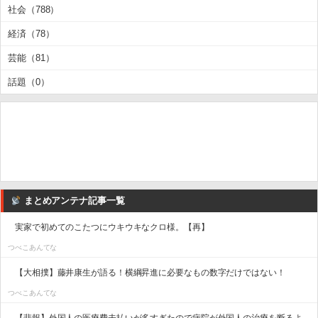
社会（788）
経済（78）
芸能（81）
話題（0）
まとめアンテナ記事一覧
実家で初めてのこたつにウキウキなクロ様。【再】
つべこあんてな
【大相撲】藤井康生が語る！横綱昇進に必要なもの数字だけではない！
つべこあんてな