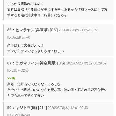
しっかり裏取れてるの？
文春は裏取りする前に記事にする事もあるから情報ソースにして攻
撃すると逆に誹謗中傷（犯罪）になるぞ
85：ヒマラヤン(兵庫県) [CN]
2026/05/28(木) 11:59:56.91
ID:UudzK9m+0
高市はもう文春訴えろよ
デマならデマではっきりさせてほしい
87：ラガマフィン(神奈川県) [US]
2026/05/28(木) 12:00:29.62
ID:LJlyMO2h0
>>76
実際、辺野古で人なくなってるしな
自分たちの理想のためなら必要な死、神の元へ召される崇高な行い
とでも思ってそうで怖い
90：キジトラ(庭) [ﾆﾀﾞ]
2026/05/28(木) 12:01:09.43
ID:9BqNRKga0