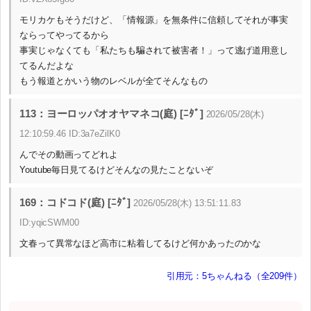
モリカケもそうだけど、「情報源」を無条件に信頼してそれが事実
ならってやってるから
事実じゃなくても「私たちも騙されて被害者！」って逃げ道用意し
てるんだよな
もう報道とかいう物のレベルが全てそんなもの
113：ヨーロッパオオヤマネコ(庭) [ﾆﾀﾞ]
2026/05/28(木)
12:10:59.46 ID:3a7eZilK0
んでその動画ってどれよ
Youtube毎日見てるけどそんなの見たことないぞ
169：コドコド(庭) [ﾆﾀﾞ]
2026/05/28(木) 13:51:11.83
ID:yqicSWM00
文春って異常なほど高市に粘着してるけど何かあったのかな
引用元：5ちゃんねる（全209件）