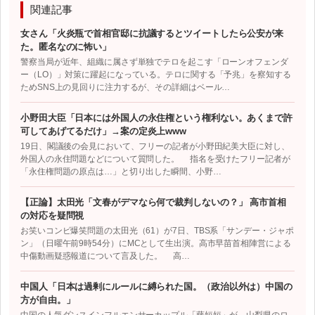
関連記事
女さん「火炎瓶で首相官邸に抗議するとツイートしたら公安が来
た。匿名なのに怖い」
警察当局が近年、組織に属さず単独でテロを起こす「ローンオフェンダ
ー（LO）」対策に躍起になっている。テロに関する「予兆」を察知する
ためSNS上の見回りに注力するが、その詳細はベール…
小野田大臣「日本には外国人の永住権という権利ない。あくまで許
可してあげてるだけ」→案の定炎上www
19日、閣議後の会見において、フリーの記者が小野田紀美大臣に対し、
外国人の永住問題などについて質問した。 指名を受けたフリー記者が
「永住権問題の原点は…」と切り出した瞬間、小野…
【正論】太田光「文春がデマなら何で裁判しないの？」 高市首相
の対応を疑問視
お笑いコンビ爆笑問題の太田光（61）が7日、TBS系「サンデー・ジャポ
ン」（日曜午前9時54分）にMCとして生出演。高市早苗首相陣営による
中傷動画疑惑報道について言及した。 高…
中国人「日本は過剰にルールに縛られた国。（政治以外は）中国の
方が自由。」