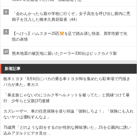
8
「会わんかったら親や学校に行くぞ」女子高生を呼び出し膣内に禿
精子を注入した橋本久典容疑者（44）
9
【へけっ】ハムスター25匹
を足で踏み潰し快楽、異常性癖で光
悦の表情
10
熊本地震の被災地に届いたクーラー330台はビックカメラ製
新着記事
栃木トヨタ「8月6日にバカの乗る車トヨタ86を集めたら駐車場で円描き
バカが来た」車カス
「暴走族じゃないのにコルク半ヘルメットを被ってた」と因縁つけて暴
行 少年らと父親(37)逮捕
カズレーザー、車の任意保険を巡り持論「強制しろよ！」「保険にも入れ
ないヤツは運転すんなよ」
75歳男「どのような顔をするのか性的な興味湧いた」JSを公園内に誘い
込みアダルトビデオ見せ…