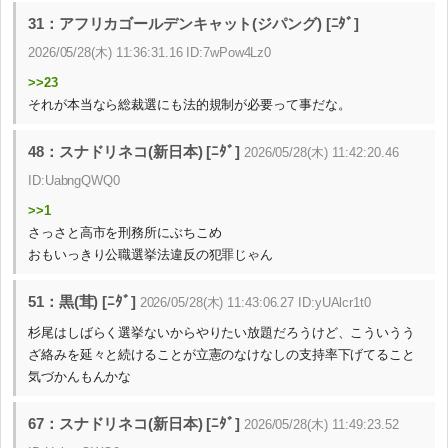
31：アフリカゴールデンキャット(ジパング) [ﾆﾀﾞ]
2026/05/28(木) 11:36:31.16 ID:7wPow4Lz0
>>23
それが本当なら総裁選にも法的規制が必要って事だな。
48：スナドリネコ(新日本) [ﾆﾀﾞ]
2026/05/28(木) 11:42:20.46
ID:UabngQWQ0
>>1
さっさと高市を刑務所にぶちこめ
おもいっきり公職選挙法違反の犯罪じゃん
51：黒(茸) [ﾆﾀﾞ]
2026/05/28(木) 11:43:06.27 ID:yUAlcr1t0
杉尾はしばらく選挙ないからやりたい放題だろうけど、こういうう
ざ絡みを延々と続けることが立憲のなけなしの支持率下げてること
気づかんもんかな
67：スナドリネコ(新日本) [ﾆﾀﾞ]
2026/05/28(木) 11:49:23.52