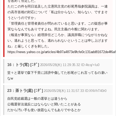
を改めて否定した。
ただこの件を同日追及した立憲民主党の杉尾秀哉参院議員は、一連
の高市首相の対応について「私は分からない、知らない、ですまそ
うというのですか」
「管理責任と管理者責任が問われていると思います。この疑惑が事
実ならなんでもありですよね。民主主義の今般に関わります。
（報道が事実なら）総理辞任どころか、議員辞職につながりかねな
い。逃れようと思っても、逃れられないということは申し上げます
ね」と厳しくくぎを刺した。
https://news.yahoo.co.jp/articles/4b97a4873e9fcfe0c131add81672de4f6a
16：トラ(茸) [ﾆﾀﾞ]
2026/05/28(木) 11:29:35.32 ID:4tcq/+Iu0
堂々と選挙で森下千里に誹謗中傷してた杉尾がこれ言ってるの凄い
なw
23：茶トラ(庭) [ﾆﾀﾞ]
2026/05/28(木) 11:31:57.33 ID:XNVhT40r0
自民党総裁選は一般の選挙とは違うから
公職選挙法違反にはならないと聞いたことがある
だから汚い手も使い放題なんでもありでやるとか