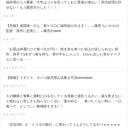
福井県のコメ農家「今年はコメを売ってくれと業者が来ない！高市総理が許
せない！もう愛想尽かした！！！」
おまとめ
【悲報】福田雄一さん「新ケロロに福田組が出ます！」→爆死 ちいかわの
監督「原作に忠実に」→爆売れwww
おまとめ
「お皿は綺麗だけど食べ方が汚い」焼き魚を食べた知人の信じられない所
作…両手で1本ずつ箸を持ち、骨や手をしゃぶり、口から出した骨をテーブ
ルに並べる・・・
おまとめアンテナ
【朗報】イギリス、タバコ販売禁止法案を可決wwwwww
おまとめアンテナ
人の睡眠と食事に過剰に口を出してくる母親と彼氏うるさい…薬を飲まない
と眠れない苦しさも知らないくせに「薬やめな」、食べたくない時に「一口
食べて」としつこい無神経すぎる！！
おまとめアンテナ
「住信SBI」が「ドコモの銀行」に変わってうんざりしてるやつｗｗｗｗｗ