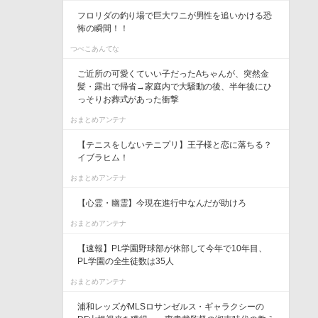
フロリダの釣り場で巨大ワニが男性を追いかける恐
怖の瞬間！！
つべこあんてな
ご近所の可愛くていい子だったAちゃんが、突然金
髪・露出で帰省→家庭内で大騒動の後、半年後にひ
っそりお葬式があった衝撃
おまとめアンテナ
【テニスをしないテニプリ】王子様と恋に落ちる？
イブラヒム！
おまとめアンテナ
【心霊・幽霊】今現在進行中なんだが助けろ
おまとめアンテナ
【速報】PL学園野球部が休部して今年で10年目、
PL学園の全生徒数は35人
おまとめアンテナ
浦和レッズがMLSロサンゼルス・ギャラクシーの