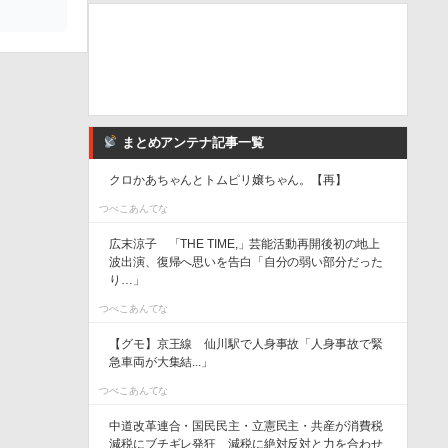
まとめアンテナ記事一覧
クロかあちゃんとトムピリ嬢ちゃん。【再】
つべこあんてな
広末涼子 「THE TIME,」芸能活動再開後初の地上
波出演、復帰へ思いを告白「自分の弱い部分だった
り…」
つべこあんてな
【グモ】京王線 仙川駅で人身事故「人身事故で緊
急車両が大集結...」
つべこあんてな
中道改革連合・国民民主・立憲民主・共産が消費税
減税にブチギレ発狂 減税に絶対反対と力を合わせ