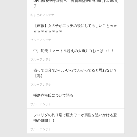
DF山根視来を獲得へ 曺貴裁監督の湘南時代の教え
子
おまとめアンテナ
【画像】女の子が工ッチの後にして欲しいことｗｗ
ｗｗｗｗｗｗｗｗ
ブルーアンテナ
中川朋美 １メートル越えの大迫力白おっぱい！！
ブルーアンテナ
猫って自分でかわいいってわかってると思わない？
【再】
ブルーアンテナ
播磨赤松氏について語る
ブルーアンテナ
フロリダの釣り場で巨大ワニが男性を追いかける恐
怖の瞬間！！
ブルーアンテナ