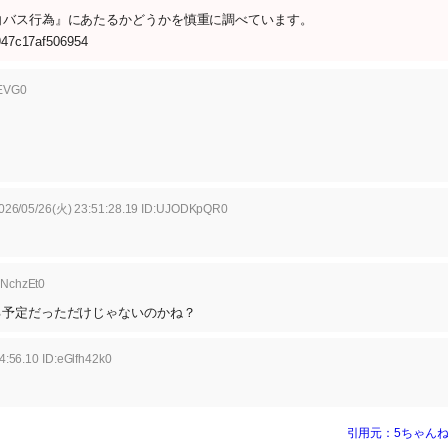
白バス行為』にあたるかどうかを慎重に調べています。
2947c17af506954
hEVG0
026/05/26(火) 23:51:28.19 ID:UJODKpQR0
7NchzEt0
る予定だっただけじゃないのかね？
4:56.10 ID:eGlfh42k0
引用元：5ちゃんね