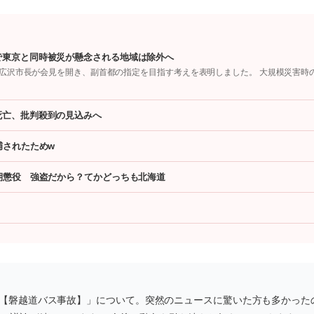
で東京と同時被災が懸念される地域は除外へ
広沢市長が会見を開き、副首都の指定を目指す考えを表明しました。 大規模災害時
死亡、批判殺到の見込みへ
捕されたためw
期懲役 強盗だから？てかどっちも北海道
ー」【磐越道バス事故】」について。突然のニュースに驚いた方も多かった