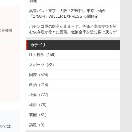
窮地
高速バス・東京～大阪「2750円」東京～仙台
「1750円」WILLER EXPRESS 期間限定
パチンコ屋の倒産が止まらず。等価／高価交換を望
の首都機
む依存症が徐々に脱落。低換金率を望む客は戻らず
カテゴリ
IT・科学（156）
スポーツ（52）
国際（524）
政治（214）
社会（777）
経済（76）
芸能（81）
話題（0）
のでは