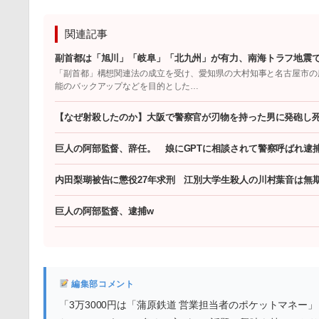
関連記事
副首都は「旭川」「岐阜」「北九州」が有力、南海トラフ地震
「副首都」構想関連法の成立を受け、愛知県の大村知事と名古屋市の
能のバックアップなどを目的とした…
【なぜ射殺したのか】大阪で警察官が刃物を持った男に発砲し
巨人の阿部監督、辞任。 娘にGPTに相談されて警察呼ばれ逮
内田梨瑚被告に懲役27年求刑 江別大学生殺人の川村葉音は無
巨人の阿部監督、逮捕w
編集部コメント
「3万3000円は「蒲原鉄道 営業担当者のポケットマネ