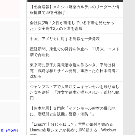
【乞食速報】メキシコ麻薬カルテルのリーダーの情
報提供で39億円急げ！
会社員(26)「女性が着用している下着を見たかっ
た」女子高生2人の下着を盗撮
中国、アメリカに対する制裁を一斉発表
産経新聞、東北での発行を休止へ 11月末、コスト
増で合理化
東京湾に原子力発電潜水艦を作るべき。平時は発
電、戦時は核ミサイル発射、事故ったら日本海溝に
沈める
ジャンプストアで大量注文→キャンセルを繰り返し
た女を逮捕 「注文で欲求が満たされた」総額43億
円
【熊本地震】専門家「イオンモール熊本の爆心地
に…喫煙所と自販機」警察・消防「」
「Linuxで十分じゃね…？」世界が気付き始める
Linuxの市場シェアが初めて10%超える Windows
る（全5件）