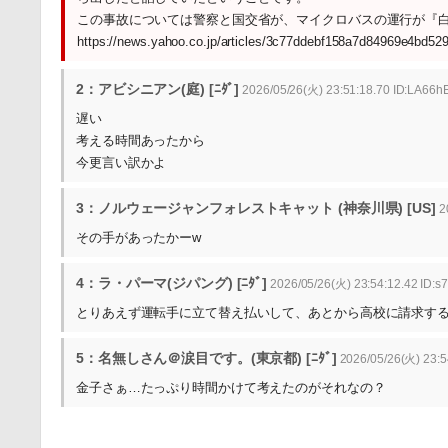
この事故については警察と国交省が、マイクロバスの運行が『
https://news.yahoo.co.jp/articles/3c77ddebf158a7d84969e4bd5
2：アビシニアン(庭) [ﾆﾀﾞ]
2026/05/26(火) 23:51:18.70 ID:LA66
遅い
考える時間あったから
今更言い訳かよ
3：ノルウェージャンフォレストキャット (神奈川県) [US]
2
その手があったかーw
4：ラ・パーマ(ジパング) [ﾆﾀﾞ]
2026/05/26(火) 23:54:12.42 ID:s
とりあえず運転手に立て替え払いして、あとから高校に請求す
5：名無しさん＠涙目です。(東京都) [ﾆﾀﾞ]
2026/05/26(火) 23:5
金子さぁ…たっぷり時間かけて考えたのがそれなの？