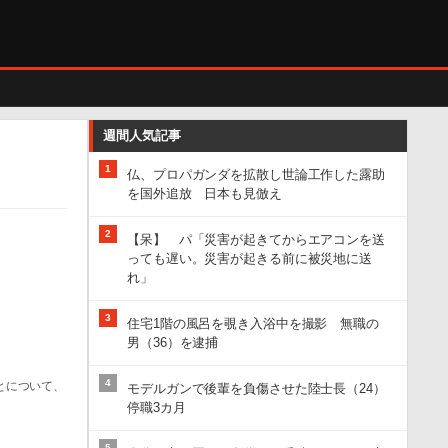
週間人気記事
1
仏、プロパガンダを拡散し世論工作した露助
を国外追放 日本も見倣え
2
【呆】 パ「災害が起きてからエアコンを送
っても遅い。災害が起きる前に被災地に送
れ」
3
住宅1階の風呂を覗き入浴中を撮影 無職の
男（36）を逮捕
4
とについて、
モデルガンで後輩を負傷させた陸士長（24）
停職3カ月
5