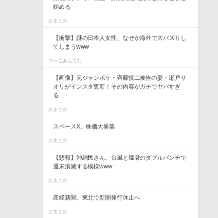
始める
おまとめ
【衝撃】謎の日本人女性、なぜか海外で大バズりし
てしまうwww
つべこあんてな
【画像】元ジャンポケ・斉藤慎二被告の妻・瀬戸サ
オリがインスタ更新！その内容がガチでヤバすぎ
る…
おまとめ
スペースX、株価大暴落
おまとめ
【悲報】沖縄民さん、台風と猛暑のダブルパンチで
週末消滅する模様www
おまとめ
産経新聞、東北で新聞発行休止へ
おまとめ