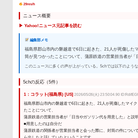
29res/h
ニュース概要
▶ Yahoo!ニュース元記事を読む
編集部メモ
福島県郡山市内の磐越道で6日に起きた、21人が死傷した
筒が見つかったことについて、蒲原鉄道の営業担当者が「
このニュースに多くの声が上がっている。5chでは以下のよう
5chの反応（5件）
1：コラット(福島県) [US]
2026/05/26(火) 23:50:04.90 ID:RdifE
福島県郡山市内の磐越道で6日に起きた、21人が死傷したマイク
たことについて、
蒲原鉄道の営業担当者が「日当やガソリン代を用意した」と説
■用意したのは自分だ
蒲原鉄道の関係者が営業担当者と会った際に、封筒の件について
ら出したと話していたということです。