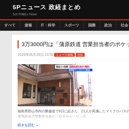
5Pニュース 政経まとめ
5ch Politics News
すべて
速報
IT・科学
スポーツ
国際
政治
社会
3万3000円は「蒲原鉄道 営業担当者のポ
2026年05月26日 23:55
ニュース速報
社会
福島県郡山市内の磐越道で6日に起きた、21人が死傷したマイクロバス
蒲原鉄道の営業担当者が「日当やガソリン代
続きを読む →