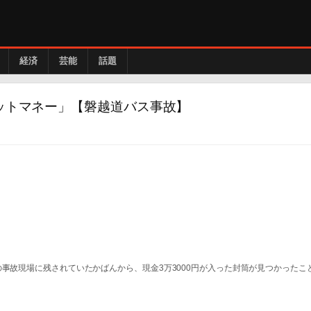
経済
芸能
話題
ケットマネー」【磐越道バス事故】
の事故現場に残されていたかばんから、現金3万3000円が入った封筒が見つかったこ