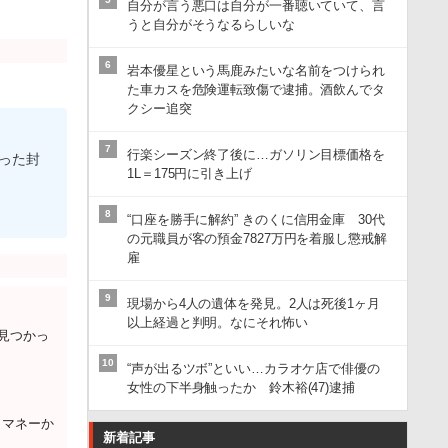
自分が言う悪口は自分が一番聴いていて、言
うと自分がそうなるらしいな
6
岩本優星という馬鹿みたいな名前をつけられ
た車カスを危険運転致傷で逮捕。酒飲んでタ
クシー追突
7
行楽シーズン終了後に…ガソリン目標価格を
入った封
1L＝175円に引き上げ
8
“口座を勝手に解約” きのくに信用金庫 30代
の元職員が客の預金7827万円を着服し懲戒解
雇
9
現場から4人の遺体を発見。2人は死後1ヶ月
以上経過と判明。なにそれ怖い
が見つかっ
10
“声が出るツボ”といい…カラオケ店で俳優の
女性の下半身触ったか 鈴木裕(47)逮捕
トマネーか
新着記事