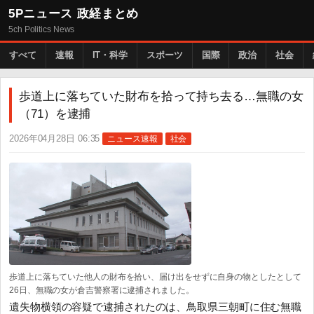
5Pニュース 政経まとめ
5ch Politics News
すべて
速報
IT・科学
スポーツ
国際
政治
社会
歩道上に落ちていた財布を拾って持ち去る…無職の女
（71）を逮捕
2026年04月28日 06:35
ニュース速報
社会
歩道上に落ちていた他人の財布を拾い、届け出をせずに自身の物としたとして
26日、無職の女が倉吉警察署に逮捕されました。
遺失物横領の容疑で逮捕されたのは、鳥取県三朝町に住む無職