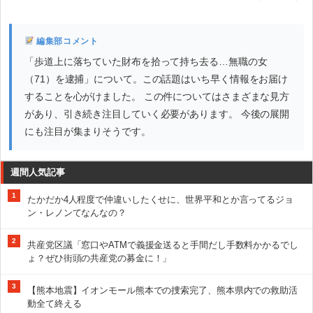
編集部コメント
「歩道上に落ちていた財布を拾って持ち去る…無職の女
（71）を逮捕」について。この話題はいち早く情報をお届け
することを心がけました。 この件についてはさまざまな見方
があり、引き続き注目していく必要があります。 今後の展開
にも注目が集まりそうです。
週間人気記事
1
たかだか4人程度で仲違いしたくせに、世界平和とか言ってるジョ
ン・レノンてなんなの？
2
共産党区議「窓口やATMで義援金送ると手間だし手数料かかるでし
ょ？ぜひ街頭の共産党の募金に！」
3
【熊本地震】イオンモール熊本での捜索完了、熊本県内での救助活
動全て終える