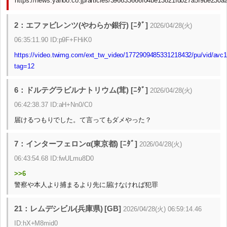
https://news.yahoo.co.jp/articles/396633666f04be13821fd027a5f9be230a
2：エファビレンツ(やわらか銀行) [ﾆﾀﾞ]
2026/04/28(火)
06:35:11.90 ID:p9F+FHiK0
https://video.twimg.com/ext_tw_video/1772909485331218432/pu/vid/
tag=12
6：ドルテグラビルナトリウム(茸) [ﾆﾀﾞ]
2026/04/28(火)
06:42:38.37 ID:aH+Nn0/C0
届けるつもりでした。て言ってもダメやった？
7：インターフェロンα(東京都) [ﾆﾀﾞ]
2026/04/28(火)
06:43:54.68 ID:fwULmu8D0
>>6
警察や本人より捕まるより先に届けなければ犯罪
21：レムデシビル(兵庫県) [GB]
2026/04/28(火) 06:59:14.46
ID:hX+M8mid0