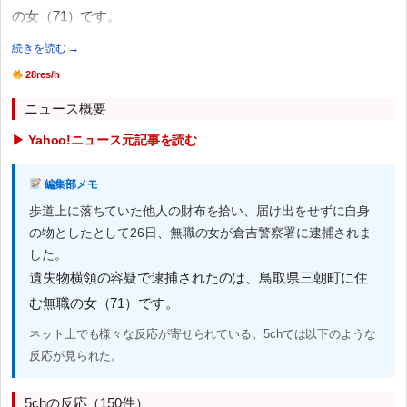
の女（71）です。
続きを読む →
28res/h
ニュース概要
▶ Yahoo!ニュース元記事を読む
編集部メモ
歩道上に落ちていた他人の財布を拾い、届け出をせずに自身
の物としたとして26日、無職の女が倉吉警察署に逮捕されま
した。
遺失物横領の容疑で逮捕されたのは、鳥取県三朝町に住
む無職の女（71）です。
ネット上でも様々な反応が寄せられている。5chでは以下のような
反応が見られた。
5chの反応（150件）