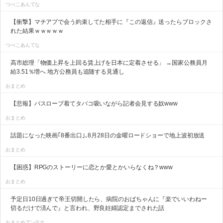
つべこあんてな
【衝撃】マチアプで会う約束してた相手に『この返信』送ったらブロックさ
れた結果ｗｗｗｗｗ
つべこあんてな
高市総理「物価上昇を上回る賃上げを日本に定着させる」 →国家公務員月
給3.51％増へ 地方公務員も追随する見通し
おまとめ
【悲報】バスローブ着てタバコ吸いながら記者会見する奴www
おまとめ
話題になった映画｢8番出口｣､8月28日の金曜ロードショーで地上波初放送
おまとめ
【困惑】RPGのストーリーに恋とか愛とかいらなくね？www
おまとめ
予定日10日過ぎて帝王切開したら、病院のおばちゃんに『楽でいいわねー
切るだけで済んで』と言われ、野良妊婦認定までされた話
おまとめアンテナ