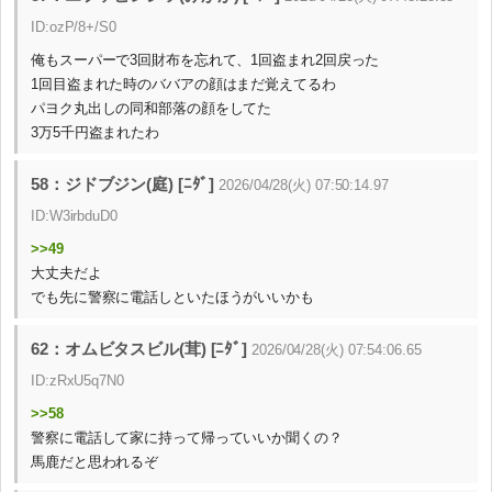
ID:ozP/8+/S0
俺もスーパーで3回財布を忘れて、1回盗まれ2回戻った
1回目盗まれた時のババアの顔はまだ覚えてるわ
パヨク丸出しの同和部落の顔をしてた
3万5千円盗まれたわ
58：ジドブジン(庭) [ﾆﾀﾞ]
2026/04/28(火) 07:50:14.97
ID:W3irbduD0
>>49
大丈夫だよ
でも先に警察に電話しといたほうがいいかも
62：オムビタスビル(茸) [ﾆﾀﾞ]
2026/04/28(火) 07:54:06.65
ID:zRxU5q7N0
>>58
警察に電話して家に持って帰っていいか聞くの？
馬鹿だと思われるぞ