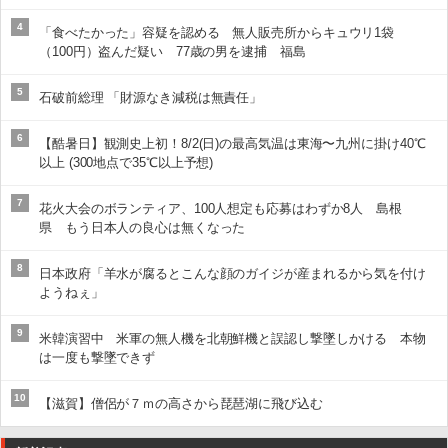
4
「食べたかった」容疑を認める 無人販売所からキュウリ1袋
（100円）盗んだ疑い 77歳の男を逮捕 福島
5
石破前総理 「財源なき減税は無責任」
6
【酷暑日】観測史上初！8/2(日)の最高気温は東海〜九州に掛け40℃
以上 (300地点で35℃以上予想)
7
花火大会のボランティア、100人想定も応募はわずか8人 島根
県 もう日本人の良心は無くなった
8
日本政府「羊水が腐るとこんな顔のガイジが産まれるから気を付け
ようねぇ」
9
米韓演習中 米軍の無人機を北朝鮮機と誤認し撃墜しかける 本物
は一度も撃墜できず
10
【滋賀】僧侶が７ｍの高さから琵琶湖に飛び込む