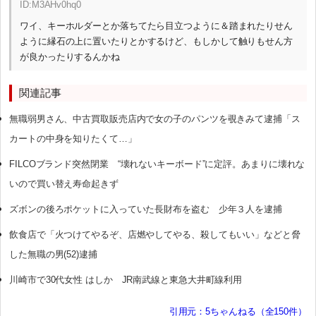
ID:M3AHv0hq0
ワイ、キーホルダーとか落ちてたら目立つように＆踏まれたりせん
ように縁石の上に置いたりとかするけど、もしかして触りもせん方
が良かったりするんかね
関連記事
無職弱男さん、中古買取販売店内で女の子のパンツを覗きみて逮捕「ス
カートの中身を知りたくて…」
FILCOブランド突然閉業 “壊れないキーボード”に定評。あまりに壊れな
いので買い替え寿命起きず
ズボンの後ろポケットに入っていた長財布を盗む 少年３人を逮捕
飲食店で「火つけてやるぞ、店燃やしてやる、殺してもいい」などと脅
した無職の男(52)逮捕
川崎市で30代女性 はしか JR南武線と東急大井町線利用
引用元：5ちゃんねる（全150件）