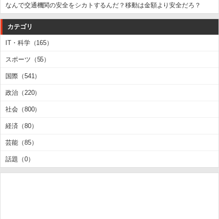
なんで交通機関の安全をシカトするんだ？移動は金額より安全だろ？
カテゴリ
IT・科学（165）
スポーツ（55）
国際（541）
政治（220）
社会（800）
経済（80）
芸能（85）
話題（0）