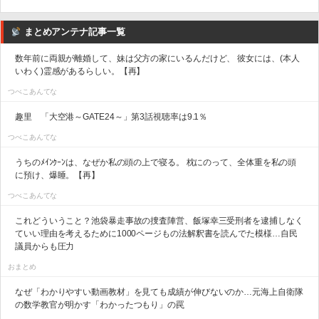
まとめアンテナ記事一覧
数年前に両親が離婚して、妹は父方の家にいるんだけど、 彼女には、(本人
いわく)霊感があるらしい。【再】
つべこあんてな
趣里 「大空港～GATE24～」第3話視聴率は9.1％
つべこあんてな
うちのﾒｲﾝｸｰﾝは、なぜか私の頭の上で寝る。 枕にのって、全体重を私の頭
に預け、爆睡。【再】
つべこあんてな
これどういうこと？池袋暴走事故の捜査陣営、飯塚幸三受刑者を逮捕しなく
ていい理由を考えるために1000ページもの法解釈書を読んでた模様…自民
議員からも圧力
おまとめ
なぜ「わかりやすい動画教材」を見ても成績が伸びないのか…元海上自衛隊
の数学教官が明かす「わかったつもり」の罠