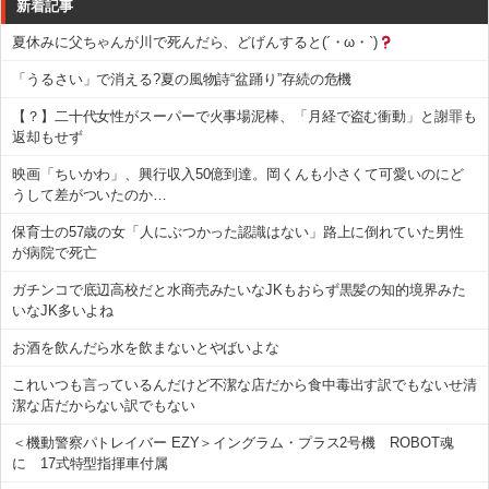
新着記事
夏休みに父ちゃんが川で死んだら、どげんすると(´・ω・`)
「うるさい」で消える?夏の風物詩“盆踊り”存続の危機
【？】二十代女性がスーパーで火事場泥棒、「月経で盗む衝動」と謝罪も
返却もせず
映画「ちいかわ」、興行収入50億到達。岡くんも小さくて可愛いのにど
うして差がついたのか…
保育士の57歳の女「人にぶつかった認識はない」路上に倒れていた男性
が病院で死亡
ガチンコで底辺高校だと水商売みたいなJKもおらず黒髪の知的境界みた
いなJK多いよね
お酒を飲んだら水を飲まないとやばいよな
これいつも言っているんだけど不潔な店だから食中毒出す訳でもないせ清
潔な店だからない訳でもない
＜機動警察パトレイバー EZY＞イングラム・プラス2号機 ROBOT魂
に 17式特型指揮車付属