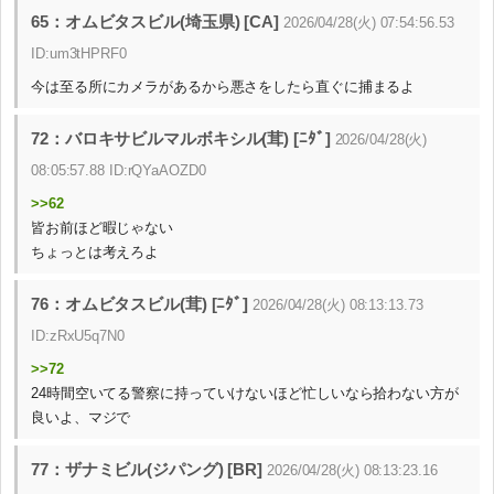
65：オムビタスビル(埼玉県) [CA]
2026/04/28(火) 07:54:56.53
ID:um3tHPRF0
今は至る所にカメラがあるから悪さをしたら直ぐに捕まるよ
72：バロキサビルマルボキシル(茸) [ﾆﾀﾞ]
2026/04/28(火)
08:05:57.88 ID:rQYaAOZD0
>>62
皆お前ほど暇じゃない
ちょっとは考えろよ
76：オムビタスビル(茸) [ﾆﾀﾞ]
2026/04/28(火) 08:13:13.73
ID:zRxU5q7N0
>>72
24時間空いてる警察に持っていけないほど忙しいなら拾わない方が
良いよ、マジで
77：ザナミビル(ジパング) [BR]
2026/04/28(火) 08:13:23.16