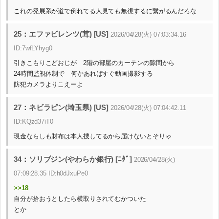
これの発展系が道で倒れてる人見ても無視するに繋がるんだろな
25：エファビレンツ(茸) [US]
2026/04/28(火) 07:03:34.16
ID:7wfLYhyg0
引きこもりこどおじが 2階の部屋のカーテンの隙間から
24時間監視体制で 何かあればすぐ動画撮影する
防犯カメラよりこえーよ
27：ネビラピン(埼玉県) [US]
2026/04/28(火) 07:04:42.11
ID:KQzd37iT0
現金ならしも財布は本人捜してるから届けないとそりゃ
34：ソリブジン(やわらか銀行) [ﾆﾀﾞ]
2026/04/28(火)
07:09:28.35 ID:h0dJxuPe0
>>18
自分が拾おうとしたら横取りされてむかついた
とか