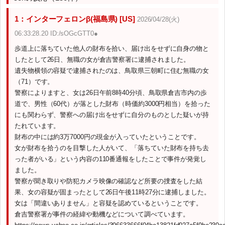
1：インターフェロンβ(福島県) [US]
2026/04/28(火)
06:33:28.20 ID:/sOGcGTT0●
歩道上に落ちていた他人の財布を拾い、届け出をせずに自身の物と
したとして26日、無職の女が倉吉警察署に逮捕されました。
遺失物横領の容疑で逮捕されたのは、鳥取県三朝町に住む無職の女
（71）です。
警察によりますと、女は26日午前8時40分頃、鳥取県倉吉市内の歩
道で、男性（60代）が落とした財布（時価約3000円相当）を拾った
にも関わらず、警察への届け出をせずに自分のものとした疑いが持
たれています。
財布の中には約3万7000円の現金が入っていたということです。
女が財布を拾うのを目撃した人がいて、「落ちていた財布を持ち去
った者がいる」という内容の110番通報をしたことで事件が発覚し
ました。
警察が聞き取りや防犯カメラ映像の確認など所要の捜査をした結
果、女の容疑が固まったとして26日午後11時27分に逮捕しました。
女は「間違いありません」と容疑を認めているということです。
倉吉警察署が事件の経緯や動機などについて調べています。