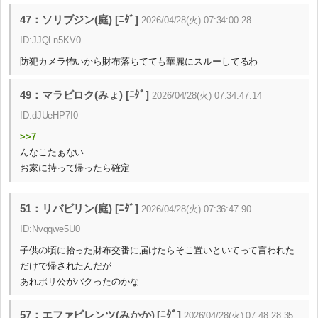
47：ソリブジン(庭) [ﾆﾀﾞ]
2026/04/28(火) 07:34:00.28
ID:JJQLn5KV0
防犯カメラ怖いから財布落ちてても華麗にスルーしてるわ
49：マラビロク(みょ) [ﾆﾀﾞ]
2026/04/28(火) 07:34:47.14
ID:dJUeHP7I0
>>7
んなこたぁない
お家に持って帰ったら確定
51：リバビリン(庭) [ﾆﾀﾞ]
2026/04/28(火) 07:36:47.90
ID:Nvqqwe5U0
子供の頃に拾った財布交番に届けたらそこ置いといてって言われた
だけで帰されたんだが
あれポリ公がパクったのかな
57：エファビレンツ(みかか) [ﾆﾀﾞ]
2026/04/28(火) 07:48:28.35