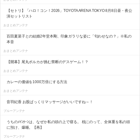
【セトリ】「ハロ！コン！2026」TOYOTA ARENA TOKYO 8月8日昼・夜公
演セットリスト
おまとめアンテナ
百田夏菜子との結婚2年堂本剛、印象ガラリな姿に「匂わせなの？」※私の
本音
おまとめアンテナ
【開幕】尾丸ポルカが挑む禁断のデスゲーム！？
おまとめアンテナ
カレーの価値を1000万倍にする方法
おまとめアンテナ
音羽紀香 お股ぱっくりマッサージがいいですね～！
ブルーアンテナ
うちのﾒｲﾝｸｰﾝは、なぜか私の頭の上で寝る。 枕にのって、全体重を私の頭
に預け、爆睡。【再】
ブルーアンテナ