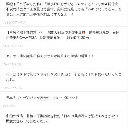
眼瞼下垂の手術した私に「整形成功おめでと～ｗｗ」とイジり倒す同僚女、
不安な時にグロ画像見せて喜び、真剣に拒絶しても「ムキになってるｗ」と
嘲笑…人の病気と手術を娯楽にすんなよ！！
おまとめアンテナ
【事故渋滞】常磐道 下り 岩間IC付近で追突事故
追越車線規制 石岡
小美玉SIC〜友部SA 渋滞距離 6.0km 通過時間 30 分
つべこあんてな
アイオワ州の誕生日会でデッキが崩落する衝撃の瞬間！！
つべこあんてな
今日はミスドで初ミスドらしきおじさんに「子どもにミスド食べたいって言
われ...
つべこあんてな
日本人はなぜ短パンを履かないのか-中国ネット
おまとめ
中国外務省、非核三原則議論を批判「日本の世論調査は堅持すべきが76％
民意に逆らってはならない」