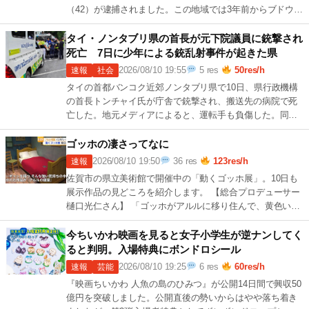
（42）が逮捕されました。この地域では3年前からブドウの
盗難が多発しているといい、犯行の 続きを読む →
1
[…]
タイ・ノンタブリ県の首長が元下院議員に銃撃され
死亡 7日に少年による銃乱射事件が起きた県
2026/08/10 19:55
5 res
50res/h
速報
社会
タイの首都バンコク近郊ノンタブリ県で10日、県行政機構
の首長トンチャイ氏が庁舎で銃撃され、搬送先の病院で死
亡した。地元メディアによると、運転手も負傷した。同県
では7日、14歳の男子生徒が学校で発砲 続きを読む →
5
[…]
ゴッホの凄さってなに
2026/08/10 19:50
36 res
123res/h
速報
佐賀市の県立美術館で開催中の「動くゴッホ展」。10日も
展示作品の見どころを紹介します。 【総合プロデューサー
樋口光仁さん】 「ゴッホがアルルに移り住んで、黄色い家
という少しだけ大きな家を借りた。 続きを読む →
1
[…]
今ちいかわ映画を見ると女子小学生が逆ナンしてく
ると判明。入場特典にボンドロシール
2026/08/10 19:25
6 res
60res/h
速報
芸能
『映画ちいかわ 人魚の島のひみつ』が公開14日間で興収50
億円を突破しました。公開直後の勢いからはやや落ち着き