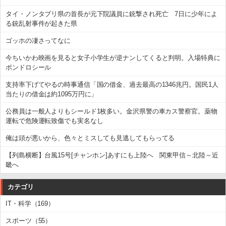
タイ・ノンタブリ県の首長が元下院議員に銃撃され死亡 7日に少年によ
る銃乱射事件が起きた県
ゴッホの凄さってなに
今ちいかわ映画を見ると女子小学生が逆ナンしてくると判明。入場特典に
ボンドロシール
支持率下げてやるの時事通信「国の借金、過去最高の1346兆円。国民1人
当たりの借金は約1095万円に」
公務員は一般人よりもシールド1枚多い。金沢県警の車カス警察官。薬物
運転で危険運転致傷でも実名なし
俺は頭が悪いから、色々とミスしても見逃してもらってる
【列島横断】台風15号[チャンホン]あすにも上陸へ 関東甲信～北陸～近
畿へ
カテゴリ
IT・科学（169）
スポーツ（55）