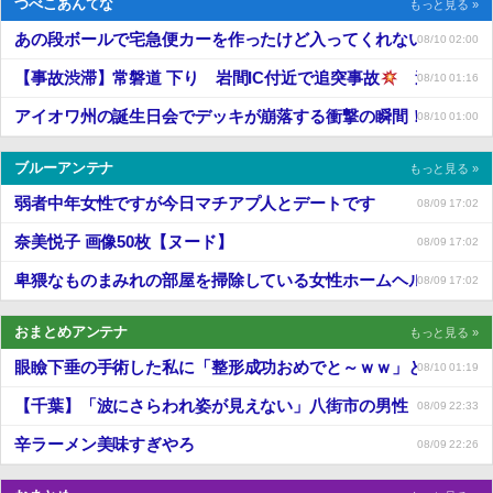
つべこあんてな
もっと見る »
あの段ボールで宅急便カーを作ったけど入ってくれない【再】
08/10 02:00
【事故渋滞】常磐道 下り 岩間IC付近で追突事故
追越車線規
08/10 01:16
アイオワ州の誕生日会でデッキが崩落する衝撃の瞬間！！
08/10 01:00
ブルーアンテナ
もっと見る »
弱者中年女性ですが今日マチアプ人とデートです
08/09 17:02
奈美悦子 画像50枚【ヌード】
08/09 17:02
卑猥なものまみれの部屋を掃除している女性ホームヘルパーの横
08/09 17:02
おまとめアンテナ
もっと見る »
眼瞼下垂の手術した私に「整形成功おめでと～ｗｗ」とイジり倒
08/10 01:19
【千葉】「波にさらわれ姿が見えない」八街市の男性（38）波にさ
08/09 22:33
辛ラーメン美味すぎやろ
08/09 22:26