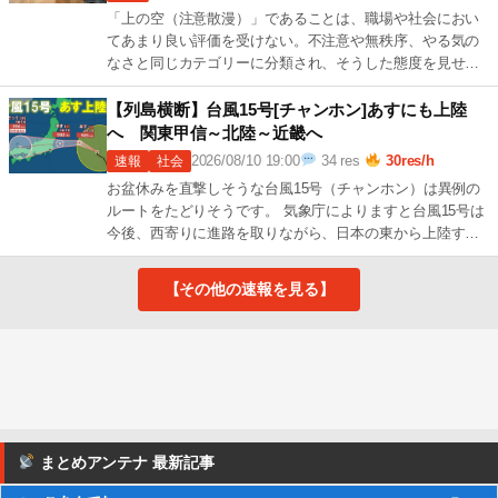
「上の空（注意散漫）」であることは、職場や社会におい
てあまり良い評価を受けない。不注意や無秩序、やる気の
なさと同じカテゴリーに分類され、そうした態度を見せる
人は、まるでサボっているところを見つかった 続きを読む
→
[…]
【列島横断】台風15号[チャンホン]あすにも上陸
へ 関東甲信～北陸～近畿へ
2026/08/10 19:00
34 res
30res/h
速報
社会
お盆休みを直撃しそうな台風15号（チャンホン）は異例の
ルートをたどりそうです。 気象庁によりますと台風15号は
今後、西寄りに進路を取りながら、日本の東から上陸する
可能性が示されており、その後列島を横 続きを読む →
[…]
【その他の速報を見る】
まとめアンテナ 最新記事