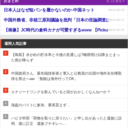
おまとめ
もっと見る »
日本人はなぜ短パンを履かないのか-中国ネット
08/10 00:19
中国外務省、非核三原則議論を批判「日本の世論調査は堅持すべき
08/10 00:17
【画像】JC時代の倉科カナが可愛すぎるwww 【Pickup0808292
08/10 00:15
週間人気記事
1
【鳥取】水がめの貯水率と今後の見通しは?梅雨明け以降まとまっ
た雨が降らず
2
中国政府さん、最先端技術者と軍人と公務員の出国や海外永住権取
得を禁止へww 「無能は海外行ってOK」
3
エナジードリンクを飲んでいると頭がおかしくなんねーか？
4
強盗のバイトに参加、褒美貰えず…
5
ハビタ幹部「荷物を取りに戻りたい」と申し出があったと遺族に説
明、後に訂正 遺族ブチギレへ…