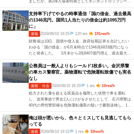
ましたが、第2弾入場者特典としてボンボンドロップシール
を投入した8日以降、累計興収は60億 続きを読む →
[…]
支持率下げてやるの時事通信「国の借金、過去最高
の1346兆円。国民1人当たりの借金は約1095万円
に」
2026/08/10 19:25
120 res
191res/h
速報
財務省は10日、国債や借入金、政府短期証券を合計したい
わゆる「国の借金」が6月末時点で1346兆6833億円になっ
たと発表した。 3月末から2兆8407億円増え、過去最大を
更新した。政府の支出 続きを読む →
19 […]
公務員は一般人よりもシールド1枚多い。金沢県警
の車カス警察官。薬物運転で危険運転致傷でも実名
なし
2026/08/10 19:20
1 res
10res/h
速報
社会
処方された量を超える医薬品を服用した状態で車を運転
し、追突事故で男女2人にけがをさせたとして、石川県警は
40代の男性警部補を危険運転傷害の疑いで書類送検し、10
日付けで懲戒免職処分としました。 石 続きを読む →
1
[…]
俺は頭が悪いから、色々とミスしても見逃してもら
ってる
2026/08/10 19:15
1 res
10res/h
速報