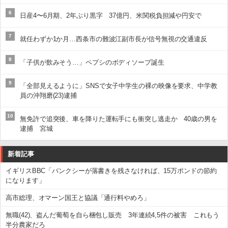
6
日産4〜6月期、2年ぶり黒字 37億円、米関税負担減や円安で
7
就任わずか1か月…西条市の難波江副市長が信号無視の交通違反
8
「子供が飲みそう…」ペプシのボディソープ誕生
9
「全部見えるように」SNSで女子中学生の裸の映像を要求、中学教
員の沖翔磨(23)逮捕
10
無免許で追突後、車を降りた運転手にも衝突し逃走か 40歳の男を
逮捕 宮城
新着記事
イギリスBBC「バンクシーが落書きを残さなければ、15万ポンドの節約
になります」
高市総理、オマーン国王と協議「通行料やめろ」
無職(42)、盗んだ葡萄を自ら梱包し販売 3年連続4,5件の被害 これもう
半分農家だろ