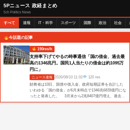
5Pニュース 政経まとめ
5ch Politics News
すべて
速報
IT・科学
スポーツ
国際
政治
社会
今話題の記事
190res/h
支持率下げてやるの時事通信「国の借金、過去最
高の1346兆円。国民1人当たりの借金は約1095万
円に」
2026/08/10 11:02
120 res
ニュース速報
財務省は10日、国債や借入金、政府短期証券を合計した
いわゆる「国の借金」が6月末時点で1346兆6833億円にな
ったと発表した。 3月末から2兆8407億円増え、過去最
大を更新した。政府の支出 続きを読む →
19 […]