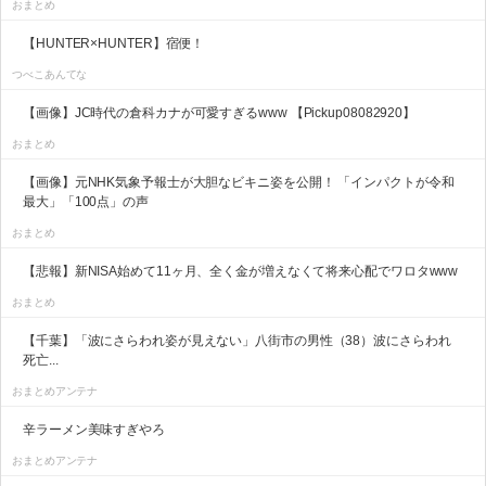
おまとめ
【HUNTER×HUNTER】宿便！
つべこあんてな
【画像】JC時代の倉科カナが可愛すぎるwww 【Pickup08082920】
おまとめ
【画像】元NHK気象予報士が大胆なビキニ姿を公開！ 「インパクトが令和
最大」「100点」の声
おまとめ
【悲報】新NISA始めて11ヶ月、全く金が増えなくて将来心配でワロタwww
おまとめ
【千葉】「波にさらわれ姿が見えない」八街市の男性（38）波にさらわれ
死亡...
おまとめアンテナ
辛ラーメン美味すぎやろ
おまとめアンテナ