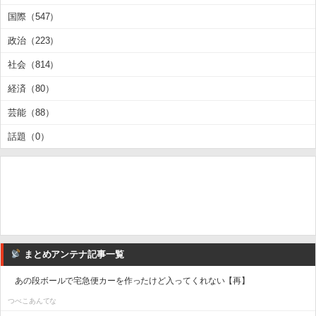
国際（547）
政治（223）
社会（814）
経済（80）
芸能（88）
話題（0）
まとめアンテナ記事一覧
あの段ボールで宅急便カーを作ったけど入ってくれない【再】
つべこあんてな