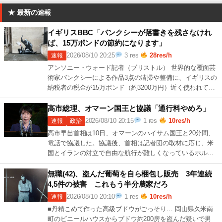
★ 最新の速報
イギリスBBC「バンクシーが落書きを残さなけれ
ば、15万ポンドの節約になります」
2026/08/10 20:25
3 res
28res/h
速報
アンソニー・ウォード記者（ブリストル） 世界的な覆面芸
術家バンクシーによる作品3点の清掃や整備に、イギリスの
納税者の税金が15万ポンド（約3200万円）近く使われてき
たことが、BBCの取材で明らか 続きを読む →
2 […]
高市総理、オマーン国王と協議「通行料やめろ」
2026/08/10 20:15
1 res
10res/h
速報
政治
高市早苗首相は10日、オマーンのハイサム国王と20分間、
電話で協議した。協議後、首相は記者団の取材に応じ、米
国とイランの対立で自由な航行が難しくなっているホルム
ズ海峡について「追加的費用のない形で 続きを読む →
1 […]
無職(42)、盗んだ葡萄を自ら梱包し販売 3年連続
4,5件の被害 これもう半分農家だろ
2026/08/10 20:10
1 res
10res/h
速報
■丹精こめて作った高級ブドウがごっそり… 岡山県久米南
町のビニールハウスからブドウ約200房を盗んだ疑いで男